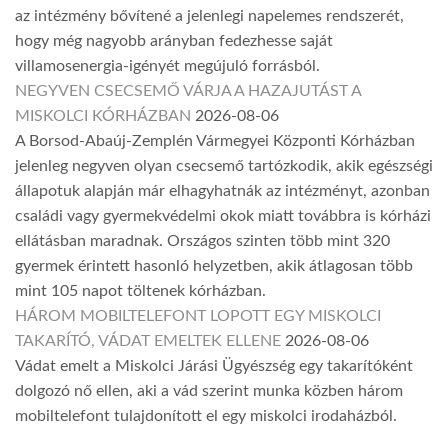
az intézmény bővítené a jelenlegi napelemes rendszerét,
hogy még nagyobb arányban fedezhesse saját
villamosenergia-igényét megújuló forrásból.
NEGYVEN CSECSEMŐ VÁRJA A HAZAJUTÁST A
MISKOLCI KÓRHÁZBAN
2026-08-06
A Borsod-Abaúj-Zemplén Vármegyei Központi Kórházban
jelenleg negyven olyan csecsemő tartózkodik, akik egészségi
állapotuk alapján már elhagyhatnák az intézményt, azonban
családi vagy gyermekvédelmi okok miatt továbbra is kórházi
ellátásban maradnak. Országos szinten több mint 320
gyermek érintett hasonló helyzetben, akik átlagosan több
mint 105 napot töltenek kórházban.
HÁROM MOBILTELEFONT LOPOTT EGY MISKOLCI
TAKARÍTÓ, VÁDAT EMELTEK ELLENE
2026-08-06
Vádat emelt a Miskolci Járási Ügyészség egy takarítóként
dolgozó nő ellen, aki a vád szerint munka közben három
mobiltelefont tulajdonított el egy miskolci irodaházból.