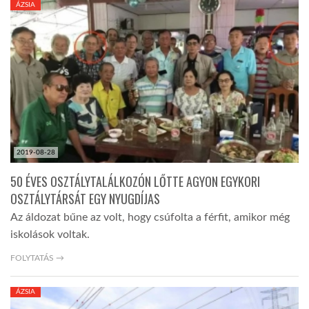
ÁZSIA
TROPICALMAGAZIN
GLOBOTV
AFRIKA TUDÁSTÁR
2019-08-28
A NAP SZÉPE
50 ÉVES OSZTÁLYTALÁLKOZÓN LŐTTE AGYON EGYKORI
OSZTÁLYTÁRSÁT EGY NYUGDÍJAS
LINKTR.EE
Az áldozat bűne az volt, hogy csúfolta a férfit, amikor még
iskolások voltak.
GLOBOZSARU
FOLYTATÁS →
ÁZSIA
DOBRAVERO.HU