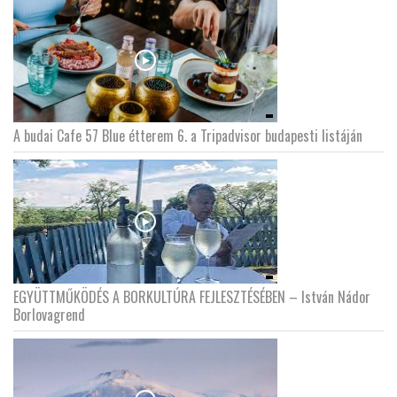
A budai Cafe 57 Blue étterem 6. a Tripadvisor budapesti listáján
EGYÜTTMŰKÖDÉS A BORKULTÚRA FEJLESZTÉSÉBEN – István Nádor
Borlovagrend