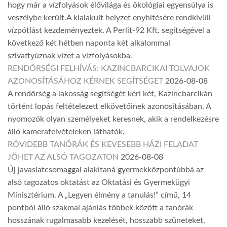
hogy már a vízfolyások élővilága és ökológiai egyensúlya is
veszélybe került.A kialakult helyzet enyhítésére rendkívüli
vízpótlást kezdeményeztek. A Perlit-92 Kft. segítségével a
következő két hétben naponta két alkalommal
szivattyúznak vizet a vízfolyásokba.
RENDŐRSÉGI FELHÍVÁS: KAZINCBARCIKAI TOLVAJOK
AZONOSÍTÁSÁHOZ KÉRNEK SEGÍTSÉGET
2026-08-08
A rendőrség a lakosság segítségét kéri két, Kazincbarcikán
történt lopás feltételezett elkövetőinek azonosításában. A
nyomozók olyan személyeket keresnek, akik a rendelkezésre
álló kamerafelvételeken láthatók.
RÖVIDEBB TANÓRÁK ÉS KEVESEBB HÁZI FELADAT
JÖHET AZ ALSÓ TAGOZATON
2026-08-08
Új javaslatcsomaggal alakítaná gyermekközpontúbbá az
alsó tagozatos oktatást az Oktatási és Gyermekügyi
Minisztérium. A „Legyen élmény a tanulás!” című, 14
pontból álló szakmai ajánlás többek között a tanórák
hosszának rugalmasabb kezelését, hosszabb szüneteket,