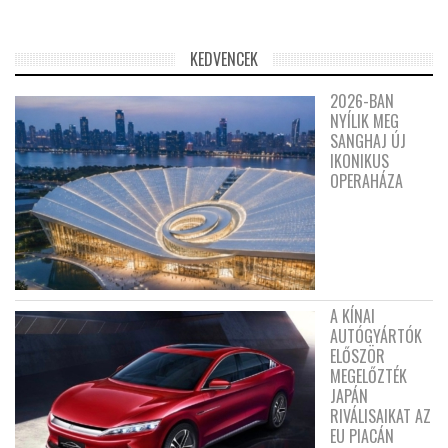
KEDVENCEK
2026-BAN
NYÍLIK MEG
SANGHAJ ÚJ
IKONIKUS
OPERAHÁZA
A KÍNAI
AUTÓGYÁRTÓK
ELŐSZÖR
MEGELŐZTÉK
JAPÁN
RIVÁLISAIKAT AZ
EU PIACÁN