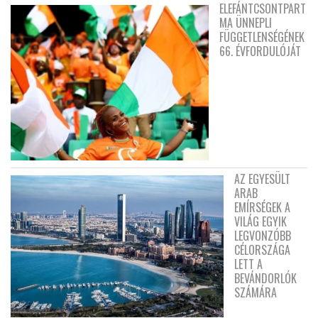
ELEFÁNTCSONTPART
MA ÜNNEPLI
FÜGGETLENSÉGÉNEK
66. ÉVFORDULÓJÁT
AZ EGYESÜLT
ARAB
EMÍRSÉGEK A
VILÁG EGYIK
LEGVONZÓBB
CÉLORSZÁGA
LETT A
BEVÁNDORLÓK
SZÁMÁRA