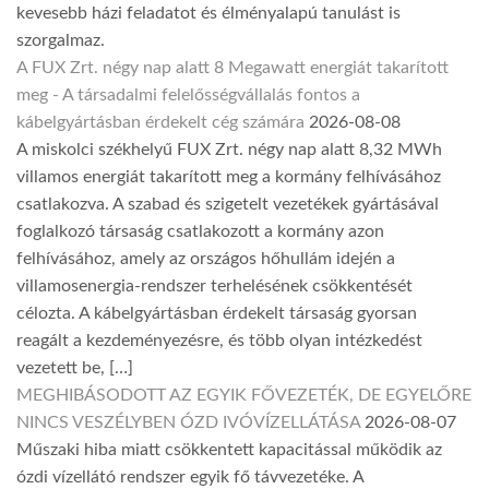
kevesebb házi feladatot és élményalapú tanulást is
szorgalmaz.
A FUX Zrt. négy nap alatt 8 Megawatt energiát takarított
meg - A társadalmi felelősségvállalás fontos a
kábelgyártásban érdekelt cég számára
2026-08-08
A miskolci székhelyű FUX Zrt. négy nap alatt 8,32 MWh
villamos energiát takarított meg a kormány felhívásához
csatlakozva. A szabad és szigetelt vezetékek gyártásával
foglalkozó társaság csatlakozott a kormány azon
felhívásához, amely az országos hőhullám idején a
villamosenergia-rendszer terhelésének csökkentését
célozta. A kábelgyártásban érdekelt társaság gyorsan
reagált a kezdeményezésre, és több olyan intézkedést
vezetett be, […]
MEGHIBÁSODOTT AZ EGYIK FŐVEZETÉK, DE EGYELŐRE
NINCS VESZÉLYBEN ÓZD IVÓVÍZELLÁTÁSA
2026-08-07
Műszaki hiba miatt csökkentett kapacitással működik az
ózdi vízellátó rendszer egyik fő távvezetéke. A