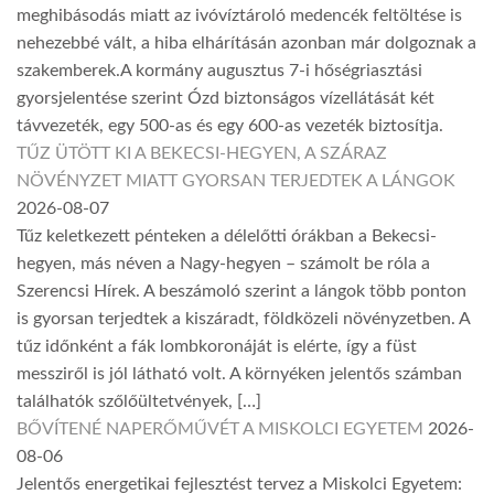
meghibásodás miatt az ivóvíztároló medencék feltöltése is
nehezebbé vált, a hiba elhárításán azonban már dolgoznak a
szakemberek.A kormány augusztus 7-i hőségriasztási
gyorsjelentése szerint Ózd biztonságos vízellátását két
távvezeték, egy 500-as és egy 600-as vezeték biztosítja.
TŰZ ÜTÖTT KI A BEKECSI-HEGYEN, A SZÁRAZ
NÖVÉNYZET MIATT GYORSAN TERJEDTEK A LÁNGOK
2026-08-07
Tűz keletkezett pénteken a délelőtti órákban a Bekecsi-
hegyen, más néven a Nagy-hegyen – számolt be róla a
Szerencsi Hírek. A beszámoló szerint a lángok több ponton
is gyorsan terjedtek a kiszáradt, földközeli növényzetben. A
tűz időnként a fák lombkoronáját is elérte, így a füst
messziről is jól látható volt. A környéken jelentős számban
találhatók szőlőültetvények, […]
BŐVÍTENÉ NAPERŐMŰVÉT A MISKOLCI EGYETEM
2026-
08-06
Jelentős energetikai fejlesztést tervez a Miskolci Egyetem: