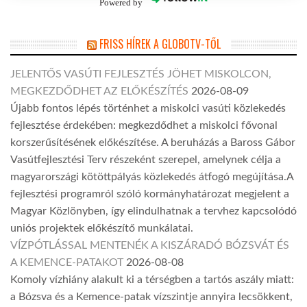
Powered by
FRISS HÍREK A GLOBOTV-TŐL
JELENTŐS VASÚTI FEJLESZTÉS JÖHET MISKOLCON,
MEGKEZDŐDHET AZ ELŐKÉSZÍTÉS
2026-08-09
Újabb fontos lépés történhet a miskolci vasúti közlekedés
fejlesztése érdekében: megkezdődhet a miskolci fővonal
korszerűsítésének előkészítése. A beruházás a Baross Gábor
Vasútfejlesztési Terv részeként szerepel, amelynek célja a
magyarországi kötöttpályás közlekedés átfogó megújítása.A
fejlesztési programról szóló kormányhatározat megjelent a
Magyar Közlönyben, így elindulhatnak a tervhez kapcsolódó
uniós projektek előkészítő munkálatai.
VÍZPÓTLÁSSAL MENTENÉK A KISZÁRADÓ BÓZSVÁT ÉS
A KEMENCE-PATAKOT
2026-08-08
Komoly vízhiány alakult ki a térségben a tartós aszály miatt:
a Bózsva és a Kemence-patak vízszintje annyira lecsökkent,