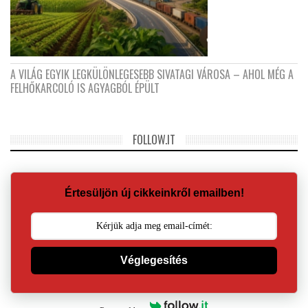
A VILÁG EGYIK LEGKÜLÖNLEGESEBB SIVATAGI VÁROSA – AHOL MÉG A
FELHŐKARCOLÓ IS AGYAGBÓL ÉPÜLT
FOLLOW.IT
Értesüljön új cikkeinkről emailben!
Véglegesítés