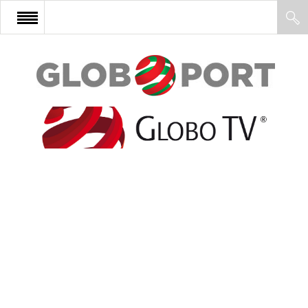
FŐOLDAL
AFRIKA
EURÓPA
ÁZSIA
ÉSZAK-AMERIKA
LATIN-AMERIKA