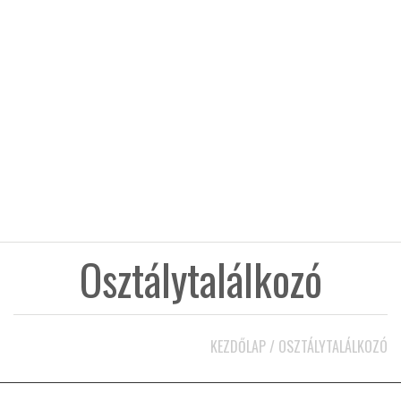
KÖZEL-KELET
AUSZTRÁLIA
A VILÁG ITTHON
MÉDIA
Osztálytalálkozó
GLOBOTV BP
KEZDŐLAP
/
OSZTÁLYTALÁLKOZÓ
HÍR3D