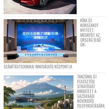
KÍNA ÚJ
KORSZAKOT
NYITOTT:
MEGNYÍLT AZ
ORSZÁG ELSŐ
ŰR-
SZÁMÍTÁSTECHNIKAI INNOVÁCIÓS KÖZPONTJA
TANZÁNIA ÚJ
FEJLESZTÉSI
STRATÉGIÁT
HIRDETETT A
GAZDASÁGI
NÖVEKEDÉS
FELGYORSÍTÁSÁRA