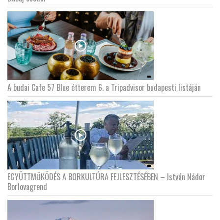
A budai Cafe 57 Blue étterem 6. a Tripadvisor budapesti listáján
EGYÜTTMŰKÖDÉS A BORKULTÚRA FEJLESZTÉSÉBEN – István Nádor
Borlovagrend