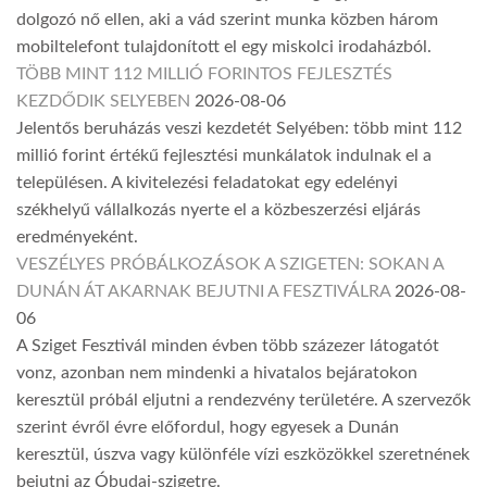
dolgozó nő ellen, aki a vád szerint munka közben három
mobiltelefont tulajdonított el egy miskolci irodaházból.
TÖBB MINT 112 MILLIÓ FORINTOS FEJLESZTÉS
KEZDŐDIK SELYEBEN
2026-08-06
Jelentős beruházás veszi kezdetét Selyében: több mint 112
millió forint értékű fejlesztési munkálatok indulnak el a
településen. A kivitelezési feladatokat egy edelényi
székhelyű vállalkozás nyerte el a közbeszerzési eljárás
eredményeként.
VESZÉLYES PRÓBÁLKOZÁSOK A SZIGETEN: SOKAN A
DUNÁN ÁT AKARNAK BEJUTNI A FESZTIVÁLRA
2026-08-
06
A Sziget Fesztivál minden évben több százezer látogatót
vonz, azonban nem mindenki a hivatalos bejáratokon
keresztül próbál eljutni a rendezvény területére. A szervezők
szerint évről évre előfordul, hogy egyesek a Dunán
keresztül, úszva vagy különféle vízi eszközökkel szeretnének
bejutni az Óbudai-szigetre.