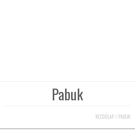
KÖZEL-KELET
AUSZTRÁLIA
A VILÁG ITTHON
MÉDIA
Pabuk
GLOBOTV BP
KEZDŐLAP
/
PABUK
HÍR3D