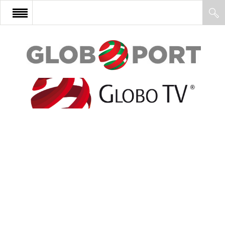
FŐOLDAL
AFRIKA
EURÓPA
ÁZSIA
ÉSZAK-AMERIKA
LATIN-AMERIKA