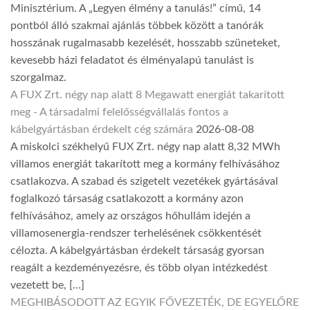
Minisztérium. A „Legyen élmény a tanulás!” című, 14
pontból álló szakmai ajánlás többek között a tanórák
hosszának rugalmasabb kezelését, hosszabb szüneteket,
kevesebb házi feladatot és élményalapú tanulást is
szorgalmaz.
A FUX Zrt. négy nap alatt 8 Megawatt energiát takarított
meg - A társadalmi felelősségvállalás fontos a
kábelgyártásban érdekelt cég számára
2026-08-08
A miskolci székhelyű FUX Zrt. négy nap alatt 8,32 MWh
villamos energiát takarított meg a kormány felhívásához
csatlakozva. A szabad és szigetelt vezetékek gyártásával
foglalkozó társaság csatlakozott a kormány azon
felhívásához, amely az országos hőhullám idején a
villamosenergia-rendszer terhelésének csökkentését
célozta. A kábelgyártásban érdekelt társaság gyorsan
reagált a kezdeményezésre, és több olyan intézkedést
vezetett be, […]
MEGHIBÁSODOTT AZ EGYIK FŐVEZETÉK, DE EGYELŐRE