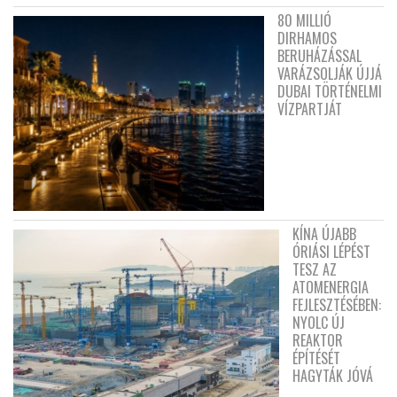
80 MILLIÓ
DIRHAMOS
BERUHÁZÁSSAL
VARÁZSOLJÁK ÚJJÁ
DUBAI TÖRTÉNELMI
VÍZPARTJÁT
KÍNA ÚJABB
ÓRIÁSI LÉPÉST
TESZ AZ
ATOMENERGIA
FEJLESZTÉSÉBEN:
NYOLC ÚJ
REAKTOR
ÉPÍTÉSÉT
HAGYTÁK JÓVÁ