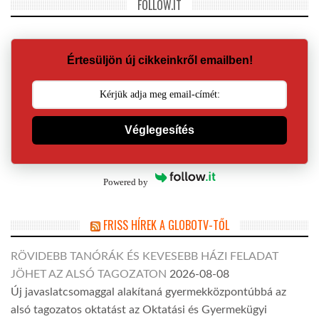
FOLLOW.IT
Értesüljön új cikkeinkről emailben!
Véglegesítés
Powered by
FRISS HÍREK A GLOBOTV-TŐL
RÖVIDEBB TANÓRÁK ÉS KEVESEBB HÁZI FELADAT
JÖHET AZ ALSÓ TAGOZATON
2026-08-08
Új javaslatcsomaggal alakítaná gyermekközpontúbbá az
alsó tagozatos oktatást az Oktatási és Gyermekügyi