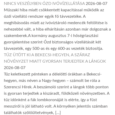
NINCS VESZÉLYBEN ÓZD IVÓVÍZELLÁTÁSA
2026-08-07
Műszaki hiba miatt csökkentett kapacitással működik az
ózdi vízellátó rendszer egyik fő távvezetéke. A
meghibásodás miatt az ivóvíztároló medencék feltöltése is
nehezebbé vált, a hiba elhárításán azonban már dolgoznak a
szakemberek.A kormány augusztus 7-i hőségriasztási
gyorsjelentése szerint Ózd biztonságos vízellátását két
távvezeték, egy 500-as és egy 600-as vezeték biztosítja.
TŰZ ÜTÖTT KI A BEKECSI-HEGYEN, A SZÁRAZ
NÖVÉNYZET MIATT GYORSAN TERJEDTEK A LÁNGOK
2026-08-07
Tűz keletkezett pénteken a délelőtti órákban a Bekecsi-
hegyen, más néven a Nagy-hegyen – számolt be róla a
Szerencsi Hírek. A beszámoló szerint a lángok több ponton
is gyorsan terjedtek a kiszáradt, földközeli növényzetben. A
tűz időnként a fák lombkoronáját is elérte, így a füst
messziről is jól látható volt. A környéken jelentős számban
találhatók szőlőültetvények, […]