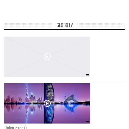
GLOBOTV
Dubaj csodái