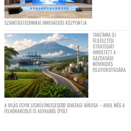
SZÁMÍTÁSTECHNIKAI INNOVÁCIÓS KÖZPONTJA
TANZÁNIA ÚJ
FEJLESZTÉSI
STRATÉGIÁT
HIRDETETT A
GAZDASÁGI
NÖVEKEDÉS
FELGYORSÍTÁSÁRA
A VILÁG EGYIK LEGKÜLÖNLEGESEBB SIVATAGI VÁROSA – AHOL MÉG A
FELHŐKARCOLÓ IS AGYAGBÓL ÉPÜLT