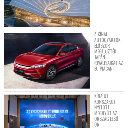
A KÍNAI
AUTÓGYÁRTÓK
ELŐSZÖR
MEGELŐZTÉK
JAPÁN
RIVÁLISAIKAT AZ
EU PIACÁN
KÍNA ÚJ
KORSZAKOT
NYITOTT:
MEGNYÍLT AZ
ORSZÁG ELSŐ
ŰR-