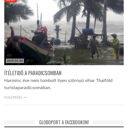
LATIMO.HU
GLOBOBOOK
2019-01-04
ÍTÉLETIDŐ A PARADICSOMBAN
Harminc éve nem tombolt ilyen szörnyű vihar Thaiföld
turistaparadicsomában.
FOLYTATÁS →
GLOBOPORT A FACEBOOKON!