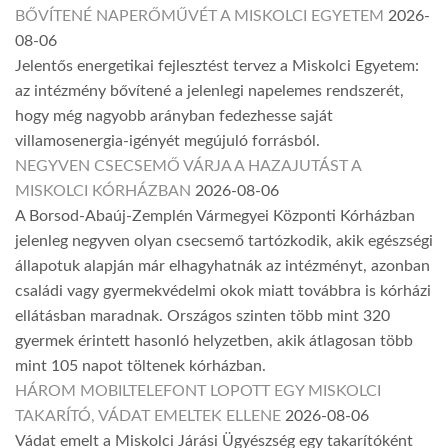
BŐVÍTENÉ NAPERŐMŰVÉT A MISKOLCI EGYETEM
2026-
08-06
Jelentős energetikai fejlesztést tervez a Miskolci Egyetem:
az intézmény bővítené a jelenlegi napelemes rendszerét,
hogy még nagyobb arányban fedezhesse saját
villamosenergia-igényét megújuló forrásból.
NEGYVEN CSECSEMŐ VÁRJA A HAZAJUTÁST A
MISKOLCI KÓRHÁZBAN
2026-08-06
A Borsod-Abaúj-Zemplén Vármegyei Központi Kórházban
jelenleg negyven olyan csecsemő tartózkodik, akik egészségi
állapotuk alapján már elhagyhatnák az intézményt, azonban
családi vagy gyermekvédelmi okok miatt továbbra is kórházi
ellátásban maradnak. Országos szinten több mint 320
gyermek érintett hasonló helyzetben, akik átlagosan több
mint 105 napot töltenek kórházban.
HÁROM MOBILTELEFONT LOPOTT EGY MISKOLCI
TAKARÍTÓ, VÁDAT EMELTEK ELLENE
2026-08-06
Vádat emelt a Miskolci Járási Ügyészség egy takarítóként