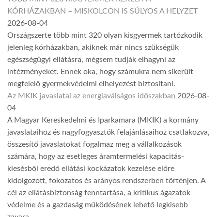
KÓRHÁZAKBAN – MISKOLCON IS SÚLYOS A HELYZET
2026-08-04
Országszerte több mint 320 olyan kisgyermek tartózkodik
jelenleg kórházakban, akiknek már nincs szükségük
egészségügyi ellátásra, mégsem tudják elhagyni az
intézményeket. Ennek oka, hogy számukra nem sikerült
megfelelő gyermekvédelmi elhelyezést biztosítani.
Az MKIK javaslatai az energiaválságos időszakban
2026-08-
04
A Magyar Kereskedelmi és Iparkamara (MKIK) a kormány
javaslataihoz és nagyfogyasztók felajánlásaihoz csatlakozva,
összesítő javaslatokat fogalmaz meg a vállalkozások
számára, hogy az esetleges áramtermelési kapacitás-
kiesésből eredő ellátási kockázatok kezelése előre
kidolgozott, fokozatos és arányos rendszerben történjen. A
cél az ellátásbiztonság fenntartása, a kritikus ágazatok
védelme és a gazdaság működésének lehető legkisebb