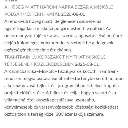
zavara.
A HŐSÉG MIATT HÁROM NAPRA BEZÁR A MISKOLCI
POLGÁRMESTERI HIVATAL
2026-08-01
A rendkívüli hőség miatt ideiglenesen szünetel az
ügyfélfogadás a miskolci polgármesteri hivatalban. Az
önkormányzat tájékoztatása szerint augusztus első hetének
elején különleges munkarendet vezetnek be a dolgozók
egészségének védelme érdekében.
TRAMTRAIN ÚJ KORSZAKOT NYITHAT MISKOLC
TÉRSÉGÉNEK KÖZLEKEDÉSÉBEN
2026-08-01
A Kazincbarcika–Miskolc–Tiszaújváros közötti TramTrain-
rendszer megvalósítása ismét reflektorfénybe került, miután
a kormány vasútfejlesztési programjában is helyet kapott a
projekt előkészítése. A fejlesztés célja, hogy a vasúti és a
villamoshálózat összekapcsolásával gyorsabb,
kényelmesebb és versenyképesebb közösségi közlekedést
biztosítson a térség közel 300 ezer lakója számára.