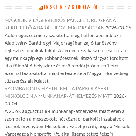
FRISS HÍREK A GLOBOTV-TŐL
MÁSODIK VILÁGHÁBORÚS PÁNCÉLTÖRŐ GRÁNÁT
KERÜLT ELŐ A BARÁTHEGYI MAJORSÁGBAN
2026-08-05
Különleges esemény szakította meg hétfőn a Szimbiózis
Alapítvány Baráthegyi Majorságában zajló tanösvény-
fejlesztési munkálatokat. Az erdei útszakasz építése során
egy munkagép egy robbanótestnek látszó tárgyat fordított
ki a földből.A helyszínre érkező rendőrjárőr a területet
azonnal biztosította, majd értesítette a Magyar Honvédség
tűzszerész alakulatát.
SZOMBATON IS FIZETNI KELL A PARKOLÁSÉRT
MISKOLCON A MUNKANAP-ÁTHELYEZÉS MIATT
2026-
08-04
A 2026. augusztus 8-i munkanap-áthelyezés miatt ezen a
szombaton a megszokott hétköznapi parkolási szabályok
lesznek érvényben Miskolcon. Ez azt jelenti, hogy a Miskolci
Városgazda Nonprofit Kft. által üzemeltetett felszíni