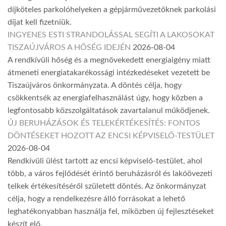
díjköteles parkolóhelyeken a gépjárművezetőknek parkolási
díjat kell fizetniük.
INGYENES ESTI STRANDOLÁSSAL SEGÍTI A LAKOSOKAT
TISZAÚJVÁROS A HŐSÉG IDEJÉN
2026-08-04
A rendkívüli hőség és a megnövekedett energiaigény miatt
átmeneti energiatakarékossági intézkedéseket vezetett be
Tiszaújváros önkormányzata. A döntés célja, hogy
csökkentsék az energiafelhasználást úgy, hogy közben a
legfontosabb közszolgáltatások zavartalanul működjenek.
ÚJ BERUHÁZÁSOK ÉS TELEKÉRTÉKESÍTÉS: FONTOS
DÖNTÉSEKET HOZOTT AZ ENCSI KÉPVISELŐ-TESTÜLET
2026-08-04
Rendkívüli ülést tartott az encsi képviselő-testület, ahol
több, a város fejlődését érintő beruházásról és lakóövezeti
telkek értékesítéséről született döntés. Az önkormányzat
célja, hogy a rendelkezésre álló forrásokat a lehető
leghatékonyabban használja fel, miközben új fejlesztéseket
készít elő.