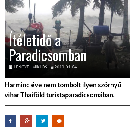
KÖZEL-KELET
Ítéletidő a
AUSZTRÁLIA
Paradicsomban
A VILÁG ITTHON
LENGYEL MIKLÓS
2019-01-04
MÉDIA
Harminc éve nem tombolt ilyen szörnyű
vihar Thaiföld turistaparadicsomában.
GLOBOTV BP
HÍR3D