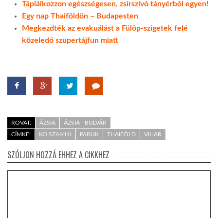
Táplálkozzon egészségesen, zsírszívó tányérból egyen!
Egy nap Thaiföldön – Budapesten
LATIMO.HU
Megkezdték az evakuálást a Fülöp-szigetek felé
közeledő szupertájfun miatt
GLOBOBOOK
ROVAT:
ÁZSIA
ÁZSIA - BULVÁR
CÍMKE:
KO SZAMUJ
PABUK
THAIFÖLD
VIHAR
SZÓLJON HOZZÁ EHHEZ A CIKKHEZ