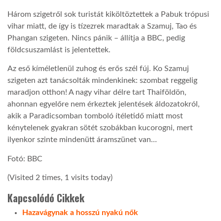
Három szigetről sok turistát kiköltöztettek a Pabuk trópusi
TROPICALMAGAZIN
vihar miatt, de így is tízezrek maradtak a Szamuj, Tao és
Phangan szigeten. Nincs pánik – állítja a BBC, pedig
földcsuszamlást is jelentettek.
GLOBOTV
Az eső kíméletlenül zuhog és erős szél fúj. Ko Szamuj
szigeten azt tanácsolták mindenkinek: szombat reggelig
AFRIKA TUDÁSTÁR
maradjon otthon! A nagy vihar délre tart Thaiföldön,
ahonnan egyelőre nem érkeztek jelentések áldozatokról,
A NAP SZÉPE
akik a Paradicsomban tomboló ítéletidő miatt most
kénytelenek gyakran sötét szobákban kucorogni, mert
ilyenkor szinte mindenütt áramszünet van…
LINKTR.EE
Fotó: BBC
(Visited 2 times, 1 visits today)
GLOBOZSARU
Kapcsolódó Cikkek
DOBRAVERO.HU
Hazavágynak a hosszú nyakú nők