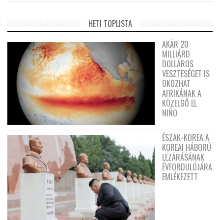
HETI TOPLISTA
AKÁR 20
MILLIÁRD
DOLLÁROS
VESZTESÉGET IS
OKOZHAT
AFRIKÁNAK A
KÖZELGŐ EL
NIÑO
ÉSZAK-KOREA A
KOREAI HÁBORÚ
LEZÁRÁSÁNAK
ÉVFORDULÓJÁRA
EMLÉKEZETT