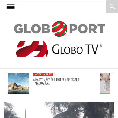
FŐOLDAL
AFRIKA
EURÓPA
KÖZEL-KELET
ÁZSIA
A HAGYOMÁNY ÉS A MODERN ÉPÍTÉSZET
TALÁLKOZÁSA…
ÉSZAK-AMERIKA
LATIN-AMERIKA