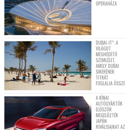
OPERAHÁZA
DUBAI-IT”: A
VILÁGOT
MEGHÓDÍTÓ
SZEMLÉLET,
AMELY DUBAI
SIKERÉNEK
TITKÁT
FOGLALJA ÖSSZE
A KÍNAI
AUTÓGYÁRTÓK
ELŐSZÖR
MEGELŐZTÉK
JAPÁN
RIVÁLISAIKAT AZ