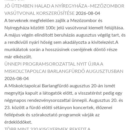
JÓ ÜTEMBEN HALAD A NYÍREGYHÁZA–MEZŐZOMBOR
VASÚTVONAL KORSZERŰSÍTÉSE
2026-08-04
A terveknek megfelelően zajlik a Mezőzombor és
Nyíregyháza közötti 100c jelű vasútvonal kiemelt felújítása.
A május végén elindított beruházás augusztus végéig tart, és
a rendkívüli nyári hőség sem akadályozta a kivitelezést.A
munkálatok során a hosszúsínek cseréjének döntő része
már elkészült.
ÜNNEPI PROGRAMSOROZATTAL NYIT ÚJRA A
MISKOLCTAPOLCAI BARLANGFÜRDŐ AUGUSZTUSBAN
2026-08-04
A Miskolctapolcai Barlangfürdő augusztus 20-án ismét
megnyitja kapuit a látogatók előtt, a visszatérést pedig egy
négynapos rendezvénysorozattal ünnepli. Augusztus 20. és
23. között a fürdő előtti sétányon koncertek, élőzenei
fellépések és szórakoztató programok várják az
érdeklődőket.
TÖBB MINT 320 KISGYERMEK REKEDT A