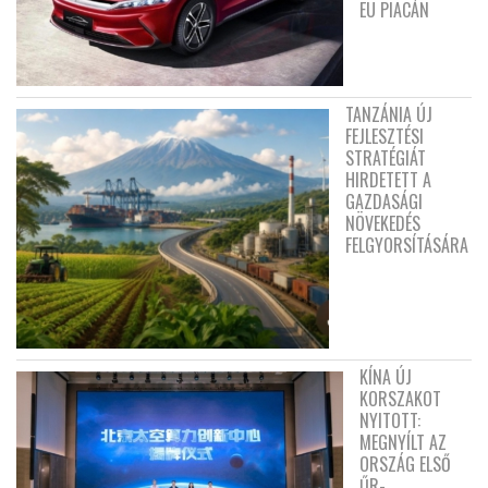
EU PIACÁN
TANZÁNIA ÚJ
FEJLESZTÉSI
STRATÉGIÁT
HIRDETETT A
GAZDASÁGI
NÖVEKEDÉS
FELGYORSÍTÁSÁRA
KÍNA ÚJ
KORSZAKOT
NYITOTT:
MEGNYÍLT AZ
ORSZÁG ELSŐ
ŰR-