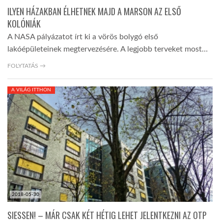
ILYEN HÁZAKBAN ÉLHETNEK MAJD A MARSON AZ ELSŐ
KOLÓNIÁK
A NASA pályázatot írt ki a vörös bolygó első
lakóépületeinek megtervezésére. A legjobb terveket most…
FOLYTATÁS →
A VILÁG ITTHON
2018-05-30
SIESSEN! – MÁR CSAK KÉT HÉTIG LEHET JELENTKEZNI AZ OTP