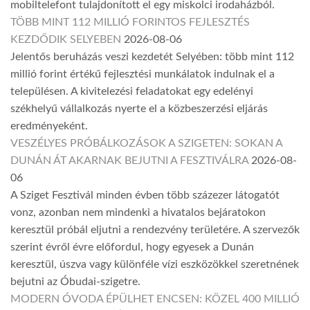
mobiltelefont tulajdonított el egy miskolci irodaházból.
TÖBB MINT 112 MILLIÓ FORINTOS FEJLESZTÉS
KEZDŐDIK SELYEBEN
2026-08-06
Jelentős beruházás veszi kezdetét Selyében: több mint 112
millió forint értékű fejlesztési munkálatok indulnak el a
településen. A kivitelezési feladatokat egy edelényi
székhelyű vállalkozás nyerte el a közbeszerzési eljárás
eredményeként.
VESZÉLYES PRÓBÁLKOZÁSOK A SZIGETEN: SOKAN A
DUNÁN ÁT AKARNAK BEJUTNI A FESZTIVÁLRA
2026-08-
06
A Sziget Fesztivál minden évben több százezer látogatót
vonz, azonban nem mindenki a hivatalos bejáratokon
keresztül próbál eljutni a rendezvény területére. A szervezők
szerint évről évre előfordul, hogy egyesek a Dunán
keresztül, úszva vagy különféle vízi eszközökkel szeretnének
bejutni az Óbudai-szigetre.
MODERN ÓVODA ÉPÜLHET ENCSEN: KÖZEL 400 MILLIÓ