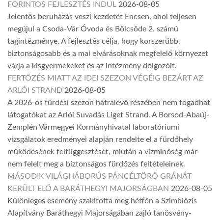
FORINTOS FEJLESZTÉS INDUL
2026-08-05
Jelentős beruházás veszi kezdetét Encsen, ahol teljesen
megújul a Csoda-Vár Óvoda és Bölcsőde 2. számú
tagintézménye. A fejlesztés célja, hogy korszerűbb,
biztonságosabb és a mai elvárásoknak megfelelő környezet
várja a kisgyermekeket és az intézmény dolgozóit.
FERTŐZÉS MIATT AZ IDEI SZEZON VÉGÉIG BEZÁRT AZ
ARLÓI STRAND
2026-08-05
A 2026-os fürdési szezon hátralévő részében nem fogadhat
látogatókat az Arlói Suvadás Liget Strand. A Borsod-Abaúj-
Zemplén Vármegyei Kormányhivatal laboratóriumi
vizsgálatok eredményei alapján rendelte el a fürdőhely
működésének felfüggesztését, miután a vízminőség már
nem felelt meg a biztonságos fürdőzés feltételeinek.
MÁSODIK VILÁGHÁBORÚS PÁNCÉLTÖRŐ GRÁNÁT
KERÜLT ELŐ A BARÁTHEGYI MAJORSÁGBAN
2026-08-05
Különleges esemény szakította meg hétfőn a Szimbiózis
Alapítvány Baráthegyi Majorságában zajló tanösvény-