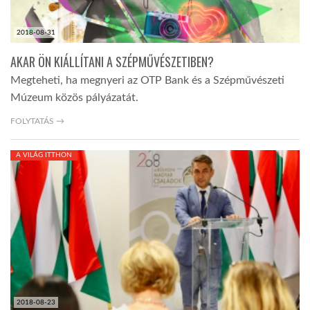
2018-08-31
AKAR ÖN KIÁLLÍTANI A SZÉPMŰVÉSZETIBEN?
Megteheti, ha megnyeri az OTP Bank és a Szépművészeti
Múzeum közös pályázatát.
FOLYTATÁS →
A VILÁG ITTHON
2018-08-23