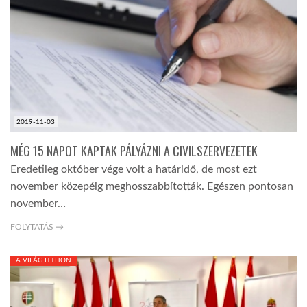
TROPICALMAGAZIN
GLOBOTV
AFRIKA TUDÁSTÁR
2019-11-03
MÉG 15 NAPOT KAPTAK PÁLYÁZNI A CIVILSZERVEZETEK
A NAP SZÉPE
Eredetileg október vége volt a határidő, de most ezt
november közepéig meghosszabbították. Egészen pontosan
november…
LINKTR.EE
FOLYTATÁS →
GLOBOZSARU
A VILÁG ITTHON
DOBRAVERO.HU