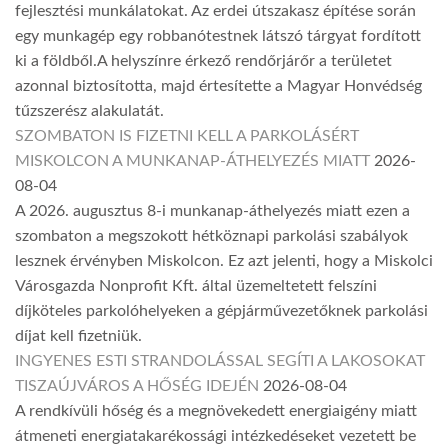
fejlesztési munkálatokat. Az erdei útszakasz építése során
egy munkagép egy robbanótestnek látszó tárgyat fordított
ki a földből.A helyszínre érkező rendőrjárőr a területet
azonnal biztosította, majd értesítette a Magyar Honvédség
tűzszerész alakulatát.
SZOMBATON IS FIZETNI KELL A PARKOLÁSÉRT
MISKOLCON A MUNKANAP-ÁTHELYEZÉS MIATT
2026-
08-04
A 2026. augusztus 8-i munkanap-áthelyezés miatt ezen a
szombaton a megszokott hétköznapi parkolási szabályok
lesznek érvényben Miskolcon. Ez azt jelenti, hogy a Miskolci
Városgazda Nonprofit Kft. által üzemeltetett felszíni
díjköteles parkolóhelyeken a gépjárművezetőknek parkolási
díjat kell fizetniük.
INGYENES ESTI STRANDOLÁSSAL SEGÍTI A LAKOSOKAT
TISZAÚJVÁROS A HŐSÉG IDEJÉN
2026-08-04
A rendkívüli hőség és a megnövekedett energiaigény miatt
átmeneti energiatakarékossági intézkedéseket vezetett be