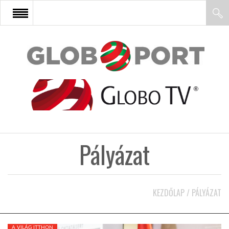
FŐOLDAL
AFRIKA
EURÓPA
Pályázat
ÁZSIA
ÉSZAK-AMERIKA
KEZDŐLAP
/
PÁLYÁZAT
LATIN-AMERIKA
A VILÁG ITTHON