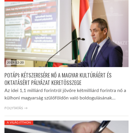
KÖZEL-KELET
AUSZTRÁLIA
A VILÁG ITTHON
2019-12-20
MÉDIA
POTÁPI: KÉTSZERESÉRE NŐ A MAGYAR KULTÚRÁÉRT ÉS
OKTATÁSÉRT PÁLYÁZAT KERETÖSSZEGE
Az idei 1,1 milliárd forintról jövőre kétmilliárd forintra nő a
külhoni magyarság szülőföldön való boldogulásának…
GLOBOTV BP
FOLYTATÁS →
A VILÁG ITTHON
HÍR3D