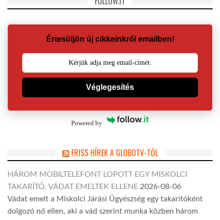
FOLLOW.IT
Értesüljön új cikkeinkről emailben!
Véglegesítés
Powered by
FRISS HÍREK A GLOBOTV-TŐL
HÁROM MOBILTELEFONT LOPOTT EGY MISKOLCI
TAKARÍTÓ, VÁDAT EMELTEK ELLENE
2026-08-06
Vádat emelt a Miskolci Járási Ügyészség egy takarítóként
dolgozó nő ellen, aki a vád szerint munka közben három