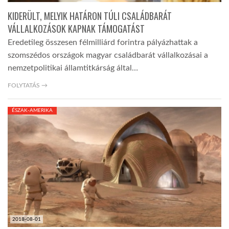
KIDERÜLT, MELYIK HATÁRON TÚLI CSALÁDBARÁT
VÁLLALKOZÁSOK KAPNAK TÁMOGATÁST
Eredetileg összesen félmilliárd forintra pályázhattak a
szomszédos országok magyar családbarát vállalkozásai a
nemzetpolitikai államtitkárság által…
FOLYTATÁS →
ÉSZAK-AMERIKA
2018-08-01