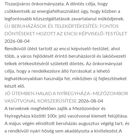
Tiszaújváros önkormányzata. A döntés célja, hogy
csökkentsék az energiafelhasználást úgy, hogy közben a
legfontosabb közszolgáltatások zavartalanul működjenek.
ÚJ BERUHÁZÁSOK ÉS TELEKÉRTÉKESÍTÉS: FONTOS
DÖNTÉSEKET HOZOTT AZ ENCSI KÉPVISELŐ-TESTÜLET
2026-08-04
Rendkívüli ülést tartott az encsi képviselő-testület, ahol
több, a város fejlődését érintő beruházásról és lakóövezeti
telkek értékesítéséről született döntés. Az önkormányzat
célja, hogy a rendelkezésre álló forrásokat a lehető
leghatékonyabban használja fel, miközben új fejlesztéseket
készít elő.
JÓ ÜTEMBEN HALAD A NYÍREGYHÁZA–MEZŐZOMBOR
VASÚTVONAL KORSZERŰSÍTÉSE
2026-08-04
A terveknek megfelelően zajlik a Mezőzombor és
Nyíregyháza közötti 100c jelű vasútvonal kiemelt felújítása.
A május végén elindított beruházás augusztus végéig tart, és
a rendkívüli nyári hőség sem akadályozta a kivitelezést.A