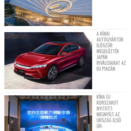
A KÍNAI
AUTÓGYÁRTÓK
ELŐSZÖR
MEGELŐZTÉK
JAPÁN
RIVÁLISAIKAT AZ
EU PIACÁN
KÍNA ÚJ
KORSZAKOT
NYITOTT:
MEGNYÍLT AZ
ORSZÁG ELSŐ
ŰR-