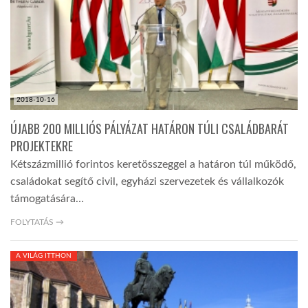
LATIMO.HU
GLOBOBOOK
2018-10-16
ÚJABB 200 MILLIÓS PÁLYÁZAT HATÁRON TÚLI CSALÁDBARÁT
PROJEKTEKRE
Kétszázmillió forintos keretösszeggel a határon túl működő,
családokat segítő civil, egyházi szervezetek és vállalkozók
támogatására…
FOLYTATÁS →
A VILÁG ITTHON