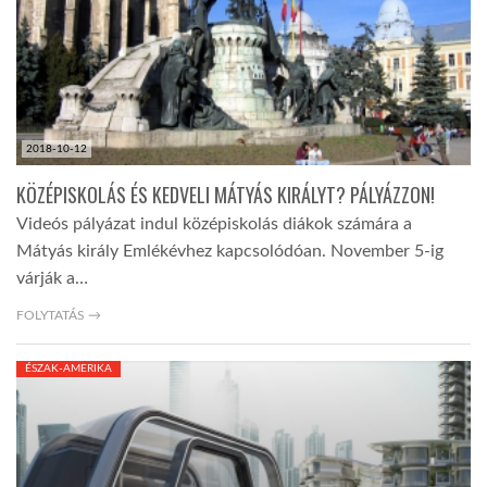
2018-10-12
KÖZÉPISKOLÁS ÉS KEDVELI MÁTYÁS KIRÁLYT? PÁLYÁZZON!
Videós pályázat indul középiskolás diákok számára a
Mátyás király Emlékévhez kapcsolódóan. November 5-ig
várják a…
FOLYTATÁS →
ÉSZAK-AMERIKA