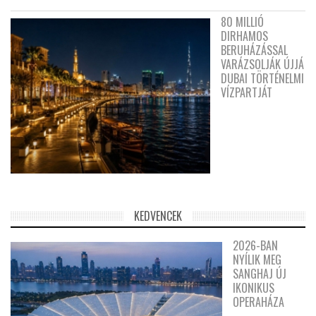
80 MILLIÓ
DIRHAMOS
BERUHÁZÁSSAL
VARÁZSOLJÁK ÚJJÁ
DUBAI TÖRTÉNELMI
VÍZPARTJÁT
KEDVENCEK
2026-BAN
NYÍLIK MEG
SANGHAJ ÚJ
IKONIKUS
OPERAHÁZA