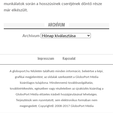
munkálatok során a hosszúsínek cseréjének döntő része
már elkészült.
ARCHÍVUM
Archívum
Impresszum
Kapcsolat
A globoport.hu felületén található minden információ, beleértve a képi,
grafikai megjelenítést, az oldalak szerkezetét a GloboPort Média
kizárólagos tulajdona. Mindennemű továbbszolgáltatás,
továbbértékesítés, egészében vagy részleteiben az újraközlés kizárólag a
GloboPort Média előzetes írásbeli hozzájárulásával lehetséges.
Terjesztésük sem nyomtatott, sem elektronikus formában nem
megengedett. Copyright© 2008-2017 GloboPort Média