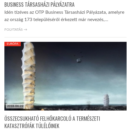
BUSINESS TÁRSASHÁZI PÁLYÁZATRA
Idén tízéves az OTP Business Társasházi Pályázata, amelyre
az ország 173 településéről érkezett már nevezés,…
FOLYTATÁS →
EURÓPA
2018-04-22
ÖSSZECSUKHATÓ FELHŐKARCOLÓ A TERMÉSZETI
KATASZTRÓFÁK TÚLÉLŐINEK