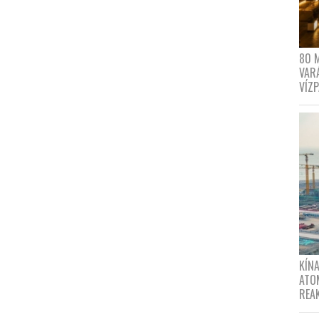
80 
VAR
VÍZ
KÍNA
ATO
REA