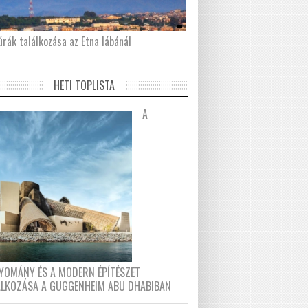
́rák találkozása az Etna lábánál
HETI TOPLISTA
A
YOMÁNY ÉS A MODERN ÉPÍTÉSZET
ÁLKOZÁSA A GUGGENHEIM ABU DHABIBAN