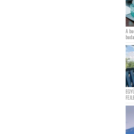
A bu
buda
EGY
FEJL