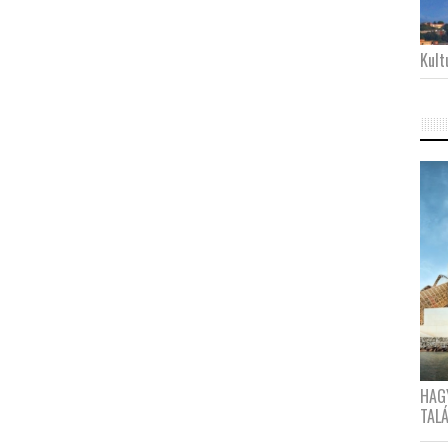
Kultu
HAG
TAL