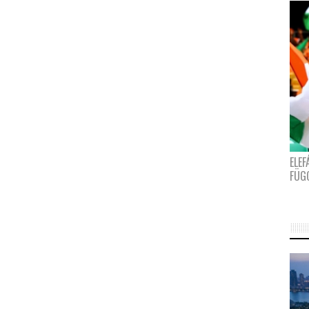
ELE
FÜG