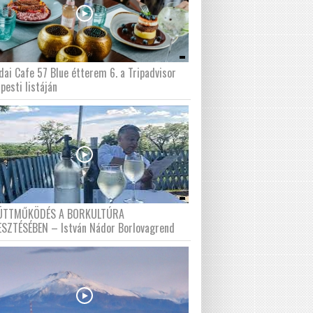
dai Cafe 57 Blue étterem 6. a Tripadvisor
pesti listáján
ÜTTMŰKÖDÉS A BORKULTÚRA
ESZTÉSÉBEN – István Nádor Borlovagrend