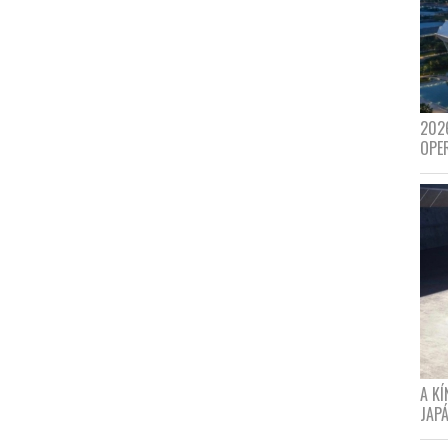
202
OPE
A K
JAPÁ