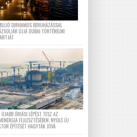
MILLIÓ DIRHAMOS BERUHÁZÁSSAL
ÁZSOLJÁK ÚJJÁ DUBAI TÖRTÉNELMI
PARTJÁT
 ÚJABB ÓRIÁSI LÉPÉST TESZ AZ
MENERGIA FEJLESZTÉSÉBEN: NYOLC ÚJ
KTOR ÉPÍTÉSÉT HAGYTÁK JÓVÁ