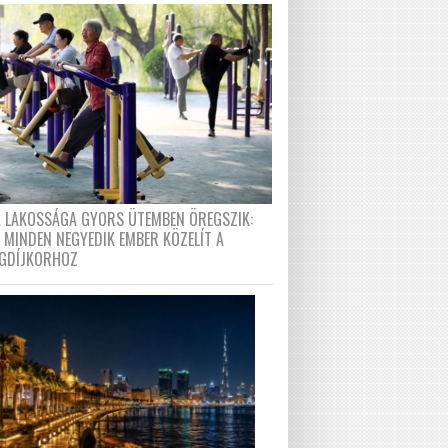
A LAKOSSÁGA GYORS ÜTEMBEN ÖREGSZIK:
 MINDEN NEGYEDIK EMBER KÖZELÍT A
GDÍJKORHOZ