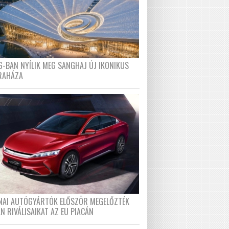
6-BAN NYÍLIK MEG SANGHAJ ÚJ IKONIKUS
RAHÁZA
ÍNAI AUTÓGYÁRTÓK ELŐSZÖR MEGELŐZTÉK
N RIVÁLISAIKAT AZ EU PIACÁN