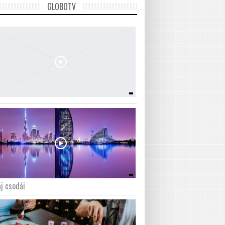
GLOBOTV
j csodái