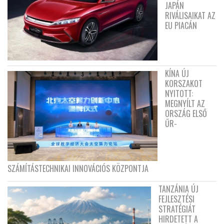
JAPÁN
RIVÁLISAIKAT AZ
EU PIACÁN
KÍNA ÚJ
KORSZAKOT
NYITOTT:
MEGNYÍLT AZ
ORSZÁG ELSŐ
ŰR-
SZÁMÍTÁSTECHNIKAI INNOVÁCIÓS KÖZPONTJA
TANZÁNIA ÚJ
FEJLESZTÉSI
STRATÉGIÁT
HIRDETETT A