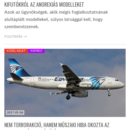
KIFUTÓKRÓL AZ ANOREXIÁS MODELLEKET
Azok az ügynökségek, akik mégis foglalkoztatnának
alultáplált modelleket, súlyos bírsággal kell, hogy
szembenézzenek.
FOLYTATÁS →
KÖZEL-KELET
KIEMELT
2017-05-06
NEM TERRORAKCIÓ, HANEM MŰSZAKI HIBA OKOZTA AZ