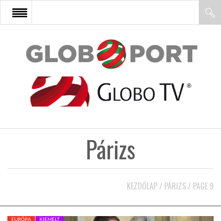
FŐOLDAL
AFRIKA
EURÓPA
Párizs
ÁZSIA
ÉSZAK-AMERIKA
KEZDŐLAP
/
PÁRIZS
/
PAGE 9
LATIN-AMERIKA
EURÓPA
KIEMELT