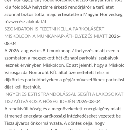
ki a földből.A helyszínre érkező rendőrjárőr a területet
azonnal biztosította, majd értesítette a Magyar Honvédség
tűzszerész alakulatát.
SZOMBATON IS FIZETNI KELL A PARKOLÁSÉRT
MISKOLCON A MUNKANAP-ÁTHELYEZÉS MIATT
2026-
08-04
A 2026. augusztus 8-i munkanap-áthelyezés miatt ezen a
szombaton a megszokott hétköznapi parkolási szabályok
lesznek érvényben Miskolcon. Ez azt jelenti, hogy a Miskolci
Városgazda Nonprofit Kft. által üzemeltetett felszíni
díjköteles parkolóhelyeken a gépjárművezetőknek parkolási
díjat kell fizetniük.
INGYENES ESTI STRANDOLÁSSAL SEGÍTI A LAKOSOKAT
TISZAÚJVÁROS A HŐSÉG IDEJÉN
2026-08-04
A rendkívüli hőség és a megnövekedett energiaigény miatt
átmeneti energiatakarékossági intézkedéseket vezetett be
Tiszaújváros önkormányzata. A döntés célja, hogy