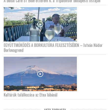
A budai Cafe 57 Blue étterem 6. a Tripadvisor budapesti listáján
EGYÜTTMŰKÖDÉS A BORKULTÚRA FEJLESZTÉSÉBEN – István Nádor
Borlovagrend
Kultúrák találkozása az Etna lábánál