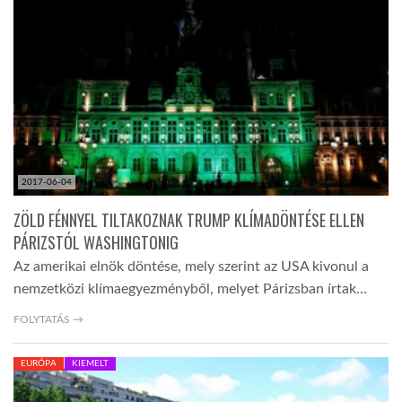
TROPICALMAGAZIN
GLOBOTV
AFRIKA TUDÁSTÁR
2017-06-04
A NAP SZÉPE
ZÖLD FÉNNYEL TILTAKOZNAK TRUMP KLÍMADÖNTÉSE ELLEN
PÁRIZSTÓL WASHINGTONIG
Az amerikai elnök döntése, mely szerint az USA kivonul a
LINKTR.EE
nemzetközi klímaegyezményből, melyet Párizsban írtak…
FOLYTATÁS →
GLOBOZSARU
EURÓPA
KIEMELT
DOBRAVERO.HU