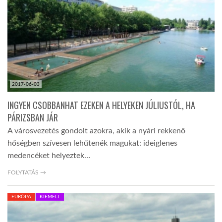
LATIMO.HU
GLOBOBOOK
2017-06-03
INGYEN CSOBBANHAT EZEKEN A HELYEKEN JÚLIUSTÓL, HA
PÁRIZSBAN JÁR
A városvezetés gondolt azokra, akik a nyári rekkenő
hőségben szívesen lehűtenék magukat: ideiglenes
medencéket helyeztek…
FOLYTATÁS →
EURÓPA
KIEMELT