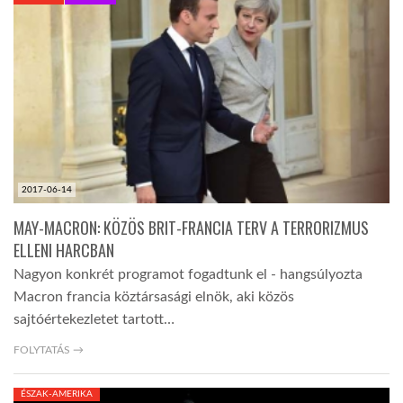
KÖZEL-KELET
AUSZTRÁLIA
A VILÁG ITTHON
2017-06-14
MÉDIA
MAY-MACRON: KÖZÖS BRIT-FRANCIA TERV A TERRORIZMUS
ELLENI HARCBAN
Nagyon konkrét programot fogadtunk el - hangsúlyozta
Macron francia köztársasági elnök, aki közös
sajtóértekezletet tartott…
GLOBOTV BP
FOLYTATÁS →
HÍR3D
ÉSZAK-AMERIKA