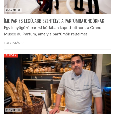
2017-05-16
ÍME PÁRIZS LEGÚJABB SZENTÉLYE A PARFÜMRAJONGÓKNAK
Egy lenyűgöző párizsi kúriában kapott otthont a Grand
Musée du Parfum, amely a parfümök rejtelmes…
FOLYTATÁS →
EURÓPA
2017-05-10