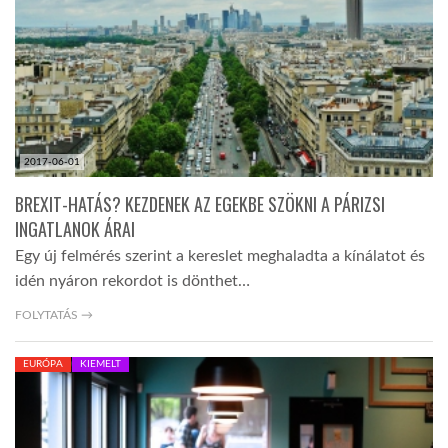
2017-06-01
BREXIT-HATÁS? KEZDENEK AZ EGEKBE SZÖKNI A PÁRIZSI
INGATLANOK ÁRAI
Egy új felmérés szerint a kereslet meghaladta a kínálatot és
idén nyáron rekordot is dönthet…
FOLYTATÁS →
EURÓPA
KIEMELT