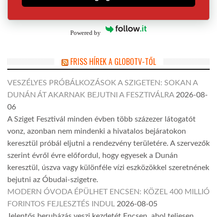
Powered by
FRISS HÍREK A GLOBOTV-TŐL
VESZÉLYES PRÓBÁLKOZÁSOK A SZIGETEN: SOKAN A
DUNÁN ÁT AKARNAK BEJUTNI A FESZTIVÁLRA
2026-08-
06
A Sziget Fesztivál minden évben több százezer látogatót
vonz, azonban nem mindenki a hivatalos bejáratokon
keresztül próbál eljutni a rendezvény területére. A szervezők
szerint évről évre előfordul, hogy egyesek a Dunán
keresztül, úszva vagy különféle vízi eszközökkel szeretnének
bejutni az Óbudai-szigetre.
MODERN ÓVODA ÉPÜLHET ENCSEN: KÖZEL 400 MILLIÓ
FORINTOS FEJLESZTÉS INDUL
2026-08-05
Jelentős beruházás veszi kezdetét Encsen, ahol teljesen