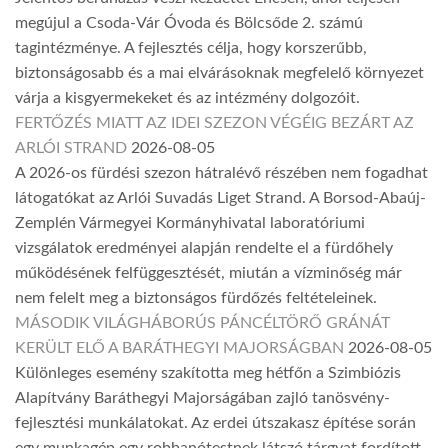
megújul a Csoda-Vár Óvoda és Bölcsőde 2. számú
tagintézménye. A fejlesztés célja, hogy korszerűbb,
biztonságosabb és a mai elvárásoknak megfelelő környezet
várja a kisgyermekeket és az intézmény dolgozóit.
FERTŐZÉS MIATT AZ IDEI SZEZON VÉGÉIG BEZÁRT AZ
ARLÓI STRAND
2026-08-05
A 2026-os fürdési szezon hátralévő részében nem fogadhat
látogatókat az Arlói Suvadás Liget Strand. A Borsod-Abaúj-
Zemplén Vármegyei Kormányhivatal laboratóriumi
vizsgálatok eredményei alapján rendelte el a fürdőhely
működésének felfüggesztését, miután a vízminőség már
nem felelt meg a biztonságos fürdőzés feltételeinek.
MÁSODIK VILÁGHÁBORÚS PÁNCÉLTÖRŐ GRÁNÁT
KERÜLT ELŐ A BARÁTHEGYI MAJORSÁGBAN
2026-08-05
Különleges esemény szakította meg hétfőn a Szimbiózis
Alapítvány Baráthegyi Majorságában zajló tanösvény-
fejlesztési munkálatokat. Az erdei útszakasz építése során
egy munkagép egy robbanótestnek látszó tárgyat fordított