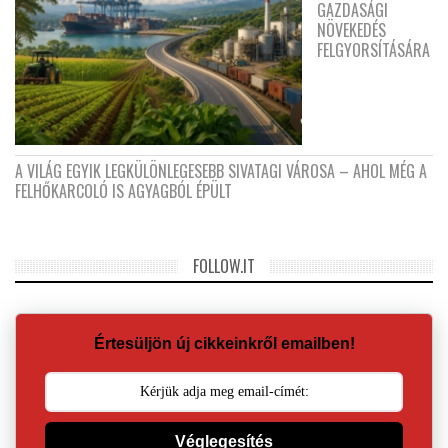
GAZDASÁGI
NÖVEKEDÉS
FELGYORSÍTÁSÁRA
A VILÁG EGYIK LEGKÜLÖNLEGESEBB SIVATAGI VÁROSA – AHOL MÉG A
FELHŐKARCOLÓ IS AGYAGBÓL ÉPÜLT
FOLLOW.IT
Értesüljön új cikkeinkről emailben!
Véglegesítés