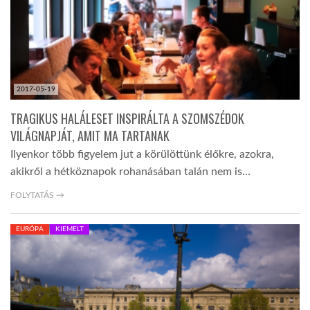
2017-05-19
TRAGIKUS HALÁLESET INSPIRÁLTA A SZOMSZÉDOK
VILÁGNAPJÁT, AMIT MA TARTANAK
Ilyenkor több figyelem jut a körülöttünk élőkre, azokra,
akikről a hétköznapok rohanásában talán nem is…
FOLYTATÁS →
EURÓPA
KIEMELT