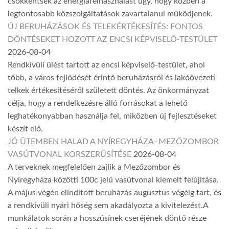
csökkentsék az energiafelhasználást úgy, hogy közben a
legfontosabb közszolgáltatások zavartalanul működjenek.
ÚJ BERUHÁZÁSOK ÉS TELEKÉRTÉKESÍTÉS: FONTOS
DÖNTÉSEKET HOZOTT AZ ENCSI KÉPVISELŐ-TESTÜLET
2026-08-04
Rendkívüli ülést tartott az encsi képviselő-testület, ahol
több, a város fejlődését érintő beruházásról és lakóövezeti
telkek értékesítéséről született döntés. Az önkormányzat
célja, hogy a rendelkezésre álló forrásokat a lehető
leghatékonyabban használja fel, miközben új fejlesztéseket
készít elő.
JÓ ÜTEMBEN HALAD A NYÍREGYHÁZA–MEZŐZOMBOR
VASÚTVONAL KORSZERŰSÍTÉSE
2026-08-04
A terveknek megfelelően zajlik a Mezőzombor és
Nyíregyháza közötti 100c jelű vasútvonal kiemelt felújítása.
A május végén elindított beruházás augusztus végéig tart, és
a rendkívüli nyári hőség sem akadályozta a kivitelezést.A
munkálatok során a hosszúsínek cseréjének döntő része