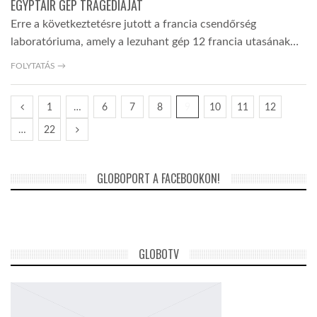
EGYPTAIR GÉP TRAGÉDIÁJÁT
Erre a következtetésre jutott a francia csendőrség
laboratóriuma, amely a lezuhant gép 12 francia utasának…
FOLYTATÁS →
1
…
6
7
8
9
10
11
12
…
22
GLOBOPORT A FACEBOOKON!
GLOBOTV