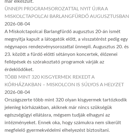
már elkészült.
ÜNNEPI PROGRAMSOROZATTAL NYIT ÚJRA A
MISKOLCTAPOLCAI BARLANGFÜRDŐ AUGUSZTUSBAN
2026-08-04
A Miskolctapolcai Barlangfürdő augusztus 20-án ismét
megnyitja kapuit a látogatók előtt, a visszatérést pedig egy
négynapos rendezvénysorozattal ünnepli. Augusztus 20. és
23. között a fürdő előtti sétányon koncertek, élőzenei
fellépések és szórakoztató programok várják az
érdeklődőket.
TÖBB MINT 320 KISGYERMEK REKEDT A
KÓRHÁZAKBAN – MISKOLCON IS SÚLYOS A HELYZET
2026-08-04
Országszerte több mint 320 olyan kisgyermek tartózkodik
jelenleg kórházakban, akiknek már nincs szükségük
egészségügyi ellátásra, mégsem tudják elhagyni az
intézményeket. Ennek oka, hogy számukra nem sikerült
megfelelő gyermekvédelmi elhelyezést biztosítani.