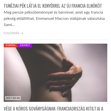
TUNÉZIAI PÉK LÁTJA EL KENYÉRREL AZ ÚJ FRANCIA ELNÖKÖT
Meg persze péksüteménnyel és bármivel, amit egy francia
pékség előállíthat. Emmanuel Macron stábjának választása
Sami…
FOLYTATÁS →
EURÓPA
KIEMELT
2017-05-06
VÉGE A KÓROS SOVÁNYSÁGNAK: FRANCIAORSZÁG KITILTJA A