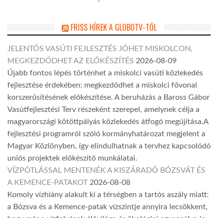
FRISS HÍREK A GLOBOTV-TŐL
JELENTŐS VASÚTI FEJLESZTÉS JÖHET MISKOLCON,
MEGKEZDŐDHET AZ ELŐKÉSZÍTÉS
2026-08-09
Újabb fontos lépés történhet a miskolci vasúti közlekedés
fejlesztése érdekében: megkezdődhet a miskolci fővonal
korszerűsítésének előkészítése. A beruházás a Baross Gábor
Vasútfejlesztési Terv részeként szerepel, amelynek célja a
magyarországi kötöttpályás közlekedés átfogó megújítása.A
fejlesztési programról szóló kormányhatározat megjelent a
Magyar Közlönyben, így elindulhatnak a tervhez kapcsolódó
uniós projektek előkészítő munkálatai.
VÍZPÓTLÁSSAL MENTENÉK A KISZÁRADÓ BÓZSVÁT ÉS
A KEMENCE-PATAKOT
2026-08-08
Komoly vízhiány alakult ki a térségben a tartós aszály miatt:
a Bózsva és a Kemence-patak vízszintje annyira lecsökkent,