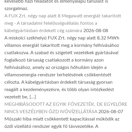
kevesebb házi feladatot és élményalapú tanulást is
szorgalmaz.
A FUX Zrt. négy nap alatt 8 Megawatt energiát takarított
meg - A társadalmi felelősségvállalás fontos a
kábelgyártásban érdekelt cég számára
2026-08-08
A miskolci székhelyű FUX Zrt. négy nap alatt 8,32 MWh
villamos energiát takarított meg a kormány felhívásához
csatlakozva. A szabad és szigetelt vezetékek gyártásával
foglalkozó társaság csatlakozott a kormány azon
felhívásához, amely az országos hőhullám idején a
villamosenergia-rendszer terhelésének csökkentését
célozta. A kábelgyártásban érdekelt társaság gyorsan
reagált a kezdeményezésre, és több olyan intézkedést
vezetett be, […]
MEGHIBÁSODOTT AZ EGYIK FŐVEZETÉK, DE EGYELŐRE
NINCS VESZÉLYBEN ÓZD IVÓVÍZELLÁTÁSA
2026-08-07
Műszaki hiba miatt csökkentett kapacitással működik az
ózdi vízellátó rendszer egyik fő távvezetéke. A