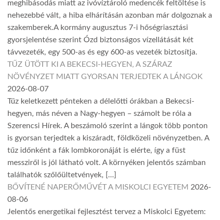
meghibásodás miatt az ivóvíztároló medencék feltöltése is
nehezebbé vált, a hiba elhárításán azonban már dolgoznak a
szakemberek.A kormány augusztus 7-i hőségriasztási
gyorsjelentése szerint Ózd biztonságos vízellátását két
távvezeték, egy 500-as és egy 600-as vezeték biztosítja.
TŰZ ÜTÖTT KI A BEKECSI-HEGYEN, A SZÁRAZ
NÖVÉNYZET MIATT GYORSAN TERJEDTEK A LÁNGOK
2026-08-07
Tűz keletkezett pénteken a délelőtti órákban a Bekecsi-
hegyen, más néven a Nagy-hegyen – számolt be róla a
Szerencsi Hírek. A beszámoló szerint a lángok több ponton
is gyorsan terjedtek a kiszáradt, földközeli növényzetben. A
tűz időnként a fák lombkoronáját is elérte, így a füst
messziről is jól látható volt. A környéken jelentős számban
találhatók szőlőültetvények, […]
BŐVÍTENÉ NAPERŐMŰVÉT A MISKOLCI EGYETEM
2026-
08-06
Jelentős energetikai fejlesztést tervez a Miskolci Egyetem: