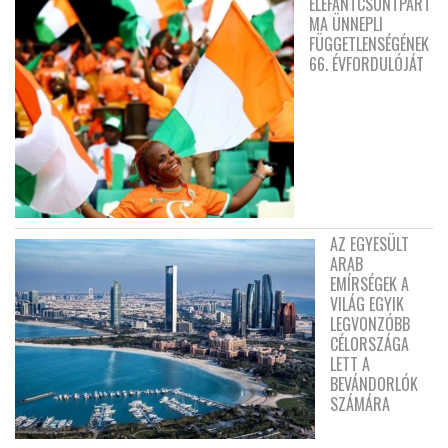
ELEFÁNTCSONTPART
MA ÜNNEPLI
FÜGGETLENSÉGÉNEK
66. ÉVFORDULÓJÁT
AZ EGYESÜLT
ARAB
EMÍRSÉGEK A
VILÁG EGYIK
LEGVONZÓBB
CÉLORSZÁGA
LETT A
BEVÁNDORLÓK
SZÁMÁRA