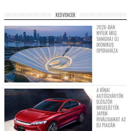
KEDVENCEK
2026-BAN
NYÍLIK MEG
SANGHAJ ÚJ
IKONIKUS
OPERAHÁZA
A KÍNAI
AUTÓGYÁRTÓK
ELŐSZÖR
MEGELŐZTÉK
JAPÁN
RIVÁLISAIKAT AZ
EU PIACÁN