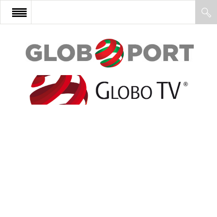
FŐOLDAL
AFRIKA
EURÓPA
ÁZSIA
ÉSZAK-AMERIKA
LATIN-AMERIKA