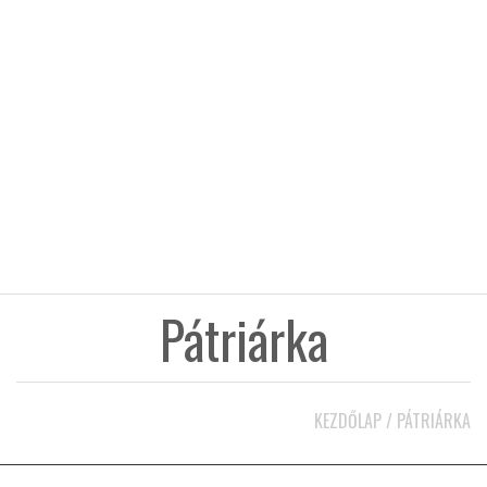
KÖZEL-KELET
AUSZTRÁLIA
A VILÁG ITTHON
MÉDIA
Pátriárka
GLOBOTV BP
KEZDŐLAP
/
PÁTRIÁRKA
HÍR3D