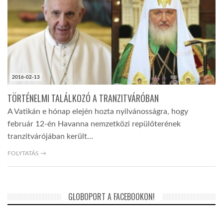
2016-02-13
TÖRTÉNELMI TALÁLKOZÓ A TRANZITVÁRÓBAN
A Vatikán e hónap elején hozta nyilvánosságra, hogy
február 12-én Havanna nemzetközi repülőterének
tranzitvárójában került…
FOLYTATÁS →
GLOBOPORT A FACEBOOKON!