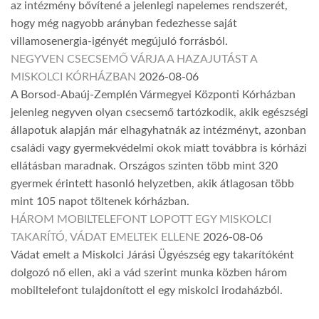
az intézmény bővítené a jelenlegi napelemes rendszerét,
hogy még nagyobb arányban fedezhesse saját
villamosenergia-igényét megújuló forrásból.
NEGYVEN CSECSEMŐ VÁRJA A HAZAJUTÁST A
MISKOLCI KÓRHÁZBAN
2026-08-06
A Borsod-Abaúj-Zemplén Vármegyei Központi Kórházban
jelenleg negyven olyan csecsemő tartózkodik, akik egészségi
állapotuk alapján már elhagyhatnák az intézményt, azonban
családi vagy gyermekvédelmi okok miatt továbbra is kórházi
ellátásban maradnak. Országos szinten több mint 320
gyermek érintett hasonló helyzetben, akik átlagosan több
mint 105 napot töltenek kórházban.
HÁROM MOBILTELEFONT LOPOTT EGY MISKOLCI
TAKARÍTÓ, VÁDAT EMELTEK ELLENE
2026-08-06
Vádat emelt a Miskolci Járási Ügyészség egy takarítóként
dolgozó nő ellen, aki a vád szerint munka közben három
mobiltelefont tulajdonított el egy miskolci irodaházból.