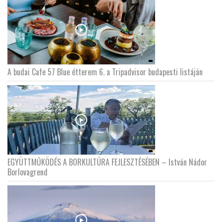
A budai Cafe 57 Blue étterem 6. a Tripadvisor budapesti listáján
EGYÜTTMŰKÖDÉS A BORKULTÚRA FEJLESZTÉSÉBEN – István Nádor
Borlovagrend