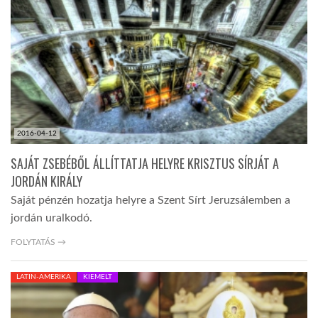
LATIMO.HU
GLOBOBOOK
2016-04-12
SAJÁT ZSEBÉBŐL ÁLLÍTTATJA HELYRE KRISZTUS SÍRJÁT A
JORDÁN KIRÁLY
Saját pénzén hozatja helyre a Szent Sírt Jeruzsálemben a
jordán uralkodó.
FOLYTATÁS →
LATIN-AMERIKA
KIEMELT