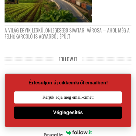
A VILÁG EGYIK LEGKÜLÖNLEGESEBB SIVATAGI VÁROSA – AHOL MÉG A
FELHŐKARCOLÓ IS AGYAGBÓL ÉPÜLT
FOLLOW.IT
Értesüljön új cikkeinkről emailben!
Véglegesítés
Powered by