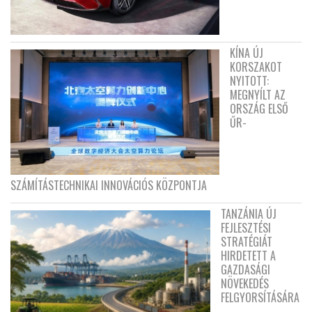
KÍNA ÚJ
KORSZAKOT
NYITOTT:
MEGNYÍLT AZ
ORSZÁG ELSŐ
ŰR-
SZÁMÍTÁSTECHNIKAI INNOVÁCIÓS KÖZPONTJA
TANZÁNIA ÚJ
FEJLESZTÉSI
STRATÉGIÁT
HIRDETETT A
GAZDASÁGI
NÖVEKEDÉS
FELGYORSÍTÁSÁRA