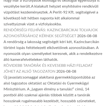
hogy már a vízfolyások élővilága és ökológiai egyensúlya is
veszélybe került.A kialakult helyzet enyhítésére rendkívüli
vízpótlást kezdeményeztek. A Perlit-92 Kft. segítségével a
következő két hétben naponta két alkalommal
szivattyúznak vizet a vízfolyásokba.
RENDŐRSÉGI FELHÍVÁS: KAZINCBARCIKAI TOLVAJOK
AZONOSÍTÁSÁHOZ KÉRNEK SEGÍTSÉGET
2026-08-08
A rendőrség a lakosság segítségét kéri két, Kazincbarcikán
történt lopás feltételezett elkövetőinek azonosításában. A
nyomozók olyan személyeket keresnek, akik a rendelkezésre
álló kamerafelvételeken láthatók.
RÖVIDEBB TANÓRÁK ÉS KEVESEBB HÁZI FELADAT
JÖHET AZ ALSÓ TAGOZATON
2026-08-08
Új javaslatcsomaggal alakítaná gyermekközpontúbbá az
alsó tagozatos oktatást az Oktatási és Gyermekügyi
Minisztérium. A „Legyen élmény a tanulás!” című, 14
pontból álló szakmai ajánlás többek között a tanórák
hosszának rugalmasabb kezelését, hosszabb szüneteket,