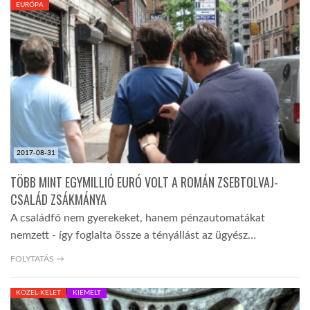
EURÓPA
TROPICALMAGAZIN
GLOBOTV
AFRIKA TUDÁSTÁR
2017-08-31
A NAP SZÉPE
TÖBB MINT EGYMILLIÓ EURÓ VOLT A ROMÁN ZSEBTOLVAJ-
CSALÁD ZSÁKMÁNYA
LINKTR.EE
A családfő nem gyerekeket, hanem pénzautomatákat
nemzett - így foglalta össze a tényállást az ügyész…
GLOBOZSARU
FOLYTATÁS →
KÖZEL-KELET
KIEMELT
DOBRAVERO.HU