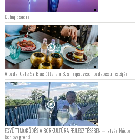
Dubaj csodái
A budai Cafe 57 Blue étterem 6. a Tripadvisor budapesti listáján
EGYÜTTMŰKÖDÉS A BORKULTÚRA FEJLESZTÉSÉBEN – István Nádor
Borlovagrend