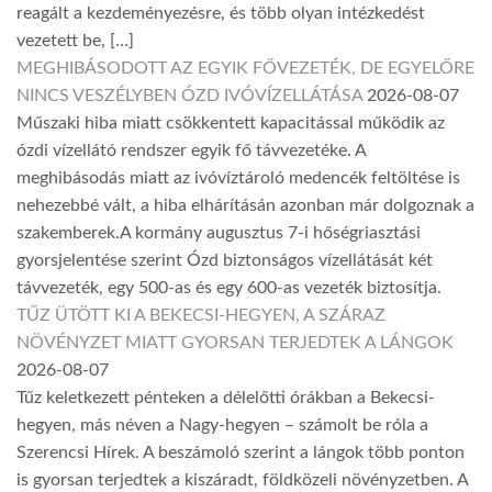
reagált a kezdeményezésre, és több olyan intézkedést
vezetett be, […]
MEGHIBÁSODOTT AZ EGYIK FŐVEZETÉK, DE EGYELŐRE
NINCS VESZÉLYBEN ÓZD IVÓVÍZELLÁTÁSA
2026-08-07
Műszaki hiba miatt csökkentett kapacitással működik az
ózdi vízellátó rendszer egyik fő távvezetéke. A
meghibásodás miatt az ivóvíztároló medencék feltöltése is
nehezebbé vált, a hiba elhárításán azonban már dolgoznak a
szakemberek.A kormány augusztus 7-i hőségriasztási
gyorsjelentése szerint Ózd biztonságos vízellátását két
távvezeték, egy 500-as és egy 600-as vezeték biztosítja.
TŰZ ÜTÖTT KI A BEKECSI-HEGYEN, A SZÁRAZ
NÖVÉNYZET MIATT GYORSAN TERJEDTEK A LÁNGOK
2026-08-07
Tűz keletkezett pénteken a délelőtti órákban a Bekecsi-
hegyen, más néven a Nagy-hegyen – számolt be róla a
Szerencsi Hírek. A beszámoló szerint a lángok több ponton
is gyorsan terjedtek a kiszáradt, földközeli növényzetben. A