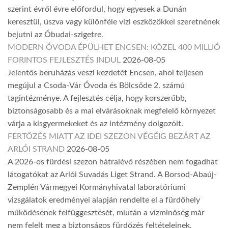
szerint évről évre előfordul, hogy egyesek a Dunán
keresztül, úszva vagy különféle vízi eszközökkel szeretnének
bejutni az Óbudai-szigetre.
MODERN ÓVODA ÉPÜLHET ENCSEN: KÖZEL 400 MILLIÓ
FORINTOS FEJLESZTÉS INDUL
2026-08-05
Jelentős beruházás veszi kezdetét Encsen, ahol teljesen
megújul a Csoda-Vár Óvoda és Bölcsőde 2. számú
tagintézménye. A fejlesztés célja, hogy korszerűbb,
biztonságosabb és a mai elvárásoknak megfelelő környezet
várja a kisgyermekeket és az intézmény dolgozóit.
FERTŐZÉS MIATT AZ IDEI SZEZON VÉGÉIG BEZÁRT AZ
ARLÓI STRAND
2026-08-05
A 2026-os fürdési szezon hátralévő részében nem fogadhat
látogatókat az Arlói Suvadás Liget Strand. A Borsod-Abaúj-
Zemplén Vármegyei Kormányhivatal laboratóriumi
vizsgálatok eredményei alapján rendelte el a fürdőhely
működésének felfüggesztését, miután a vízminőség már
nem felelt meg a biztonságos fürdőzés feltételeinek.