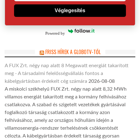
Véglegesítés
Powered by
FRISS HÍREK A GLOBOTV-TŐL
A FUX Zrt. négy nap alatt 8 Megawatt energiát takarított
meg - A társadalmi felelősségvállalás fontos a
kábelgyártásban érdekelt cég számára
2026-08-08
A miskolci székhelyű FUX Zrt. négy nap alatt 8,32 MWh
villamos energiát takarított meg a kormány felhívásához
csatlakozva. A szabad és szigetelt vezetékek gyártásával
foglalkozó társaság csatlakozott a kormány azon
felhívásához, amely az országos hőhullám idején a
villamosenergia-rendszer terhelésének csökkentését
célozta. A kábelgyártásban érdekelt társaság gyorsan