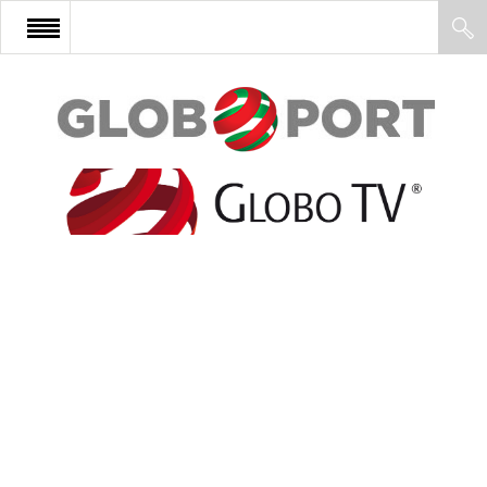
FŐOLDAL
AFRIKA
EURÓPA
ÁZSIA
ÉSZAK-AMERIKA
LATIN-AMERIKA