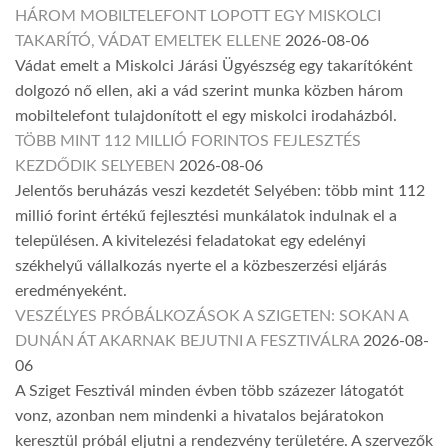
HÁROM MOBILTELEFONT LOPOTT EGY MISKOLCI
TAKARÍTÓ, VÁDAT EMELTEK ELLENE
2026-08-06
Vádat emelt a Miskolci Járási Ügyészség egy takarítóként
dolgozó nő ellen, aki a vád szerint munka közben három
mobiltelefont tulajdonított el egy miskolci irodaházból.
TÖBB MINT 112 MILLIÓ FORINTOS FEJLESZTÉS
KEZDŐDIK SELYEBEN
2026-08-06
Jelentős beruházás veszi kezdetét Selyében: több mint 112
millió forint értékű fejlesztési munkálatok indulnak el a
településen. A kivitelezési feladatokat egy edelényi
székhelyű vállalkozás nyerte el a közbeszerzési eljárás
eredményeként.
VESZÉLYES PRÓBÁLKOZÁSOK A SZIGETEN: SOKAN A
DUNÁN ÁT AKARNAK BEJUTNI A FESZTIVÁLRA
2026-08-
06
A Sziget Fesztivál minden évben több százezer látogatót
vonz, azonban nem mindenki a hivatalos bejáratokon
keresztül próbál eljutni a rendezvény területére. A szervezők