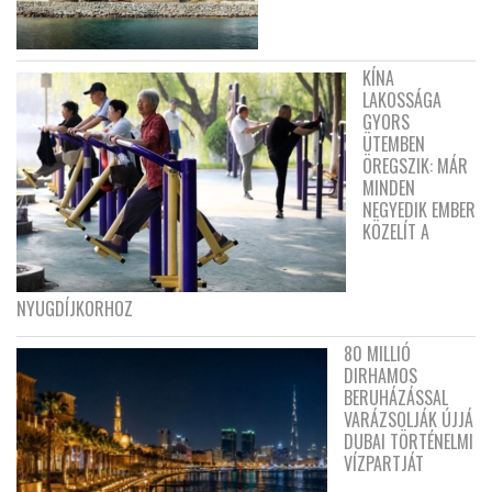
KÍNA
LAKOSSÁGA
GYORS
ÜTEMBEN
ÖREGSZIK: MÁR
MINDEN
NEGYEDIK EMBER
KÖZELÍT A
NYUGDÍJKORHOZ
80 MILLIÓ
DIRHAMOS
BERUHÁZÁSSAL
VARÁZSOLJÁK ÚJJÁ
DUBAI TÖRTÉNELMI
VÍZPARTJÁT