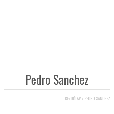
KÖZEL-KELET
AUSZTRÁLIA
A VILÁG ITTHON
MÉDIA
Pedro Sanchez
GLOBOTV BP
KEZDŐLAP
/
PEDRO SANCHEZ
HÍR3D