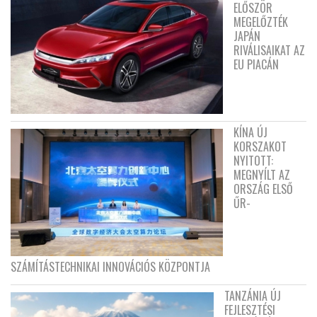
ELŐSZÖR
MEGELŐZTÉK
JAPÁN
RIVÁLISAIKAT AZ
EU PIACÁN
KÍNA ÚJ
KORSZAKOT
NYITOTT:
MEGNYÍLT AZ
ORSZÁG ELSŐ
ŰR-
SZÁMÍTÁSTECHNIKAI INNOVÁCIÓS KÖZPONTJA
TANZÁNIA ÚJ
FEJLESZTÉSI