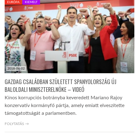
EURÓPA
KIEMELT
TROPICALMAGAZIN
GLOBOTV
AFRIKA TUDÁSTÁR
2018-06-02
A NAP SZÉPE
GAZDAG CSALÁDBAN SZÜLETETT SPANYOLORSZÁG ÚJ
BALOLDALI MINISZTERELNÖKE – VIDEÓ
LINKTR.EE
Kínos korrupciós botrányba keveredett Mariano Rajoy
konzervatív kormányfő pártja, amely emiatt elveszítette
GLOBOZSARU
támogatottságát a parlamentben.
FOLYTATÁS →
DOBRAVERO.HU