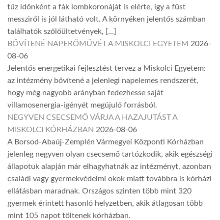
tűz időnként a fák lombkoronáját is elérte, így a füst
messziről is jól látható volt. A környéken jelentős számban
találhatók szőlőültetvények, […]
BŐVÍTENÉ NAPERŐMŰVÉT A MISKOLCI EGYETEM
2026-
08-06
Jelentős energetikai fejlesztést tervez a Miskolci Egyetem:
az intézmény bővítené a jelenlegi napelemes rendszerét,
hogy még nagyobb arányban fedezhesse saját
villamosenergia-igényét megújuló forrásból.
NEGYVEN CSECSEMŐ VÁRJA A HAZAJUTÁST A
MISKOLCI KÓRHÁZBAN
2026-08-06
A Borsod-Abaúj-Zemplén Vármegyei Központi Kórházban
jelenleg negyven olyan csecsemő tartózkodik, akik egészségi
állapotuk alapján már elhagyhatnák az intézményt, azonban
családi vagy gyermekvédelmi okok miatt továbbra is kórházi
ellátásban maradnak. Országos szinten több mint 320
gyermek érintett hasonló helyzetben, akik átlagosan több
mint 105 napot töltenek kórházban.