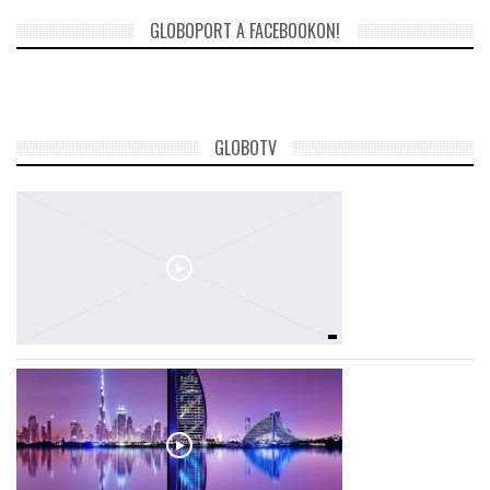
GLOBOPORT A FACEBOOKON!
TROPICALMAGAZIN
GLOBOTV
GLOBOTV
AFRIKA TUDÁSTÁR
A NAP SZÉPE
LINKTR.EE
GLOBOZSARU
DOBRAVERO.HU