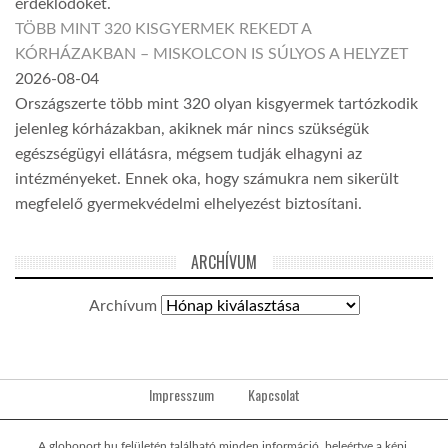
érdeklődőket.
TÖBB MINT 320 KISGYERMEK REKEDT A
KÓRHÁZAKBAN – MISKOLCON IS SÚLYOS A HELYZET
2026-08-04
Országszerte több mint 320 olyan kisgyermek tartózkodik
jelenleg kórházakban, akiknek már nincs szükségük
egészségügyi ellátásra, mégsem tudják elhagyni az
intézményeket. Ennek oka, hogy számukra nem sikerült
megfelelő gyermekvédelmi elhelyezést biztosítani.
ARCHÍVUM
Archívum
Impresszum
Kapcsolat
A globoport.hu felületén található minden információ, beleértve a képi,