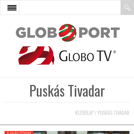
FŐOLDAL
AFRIKA
EURÓPA
Puskás Tivadar
ÁZSIA
ÉSZAK-AMERIKA
KEZDŐLAP
/
PUSKÁS TIVADAR
LATIN-AMERIKA
A VILÁG ITTHON