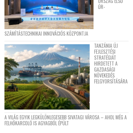
ORSZÁG ELSŐ
ŰR-
SZÁMÍTÁSTECHNIKAI INNOVÁCIÓS KÖZPONTJA
TANZÁNIA ÚJ
FEJLESZTÉSI
STRATÉGIÁT
HIRDETETT A
GAZDASÁGI
NÖVEKEDÉS
FELGYORSÍTÁSÁRA
A VILÁG EGYIK LEGKÜLÖNLEGESEBB SIVATAGI VÁROSA – AHOL MÉG A
FELHŐKARCOLÓ IS AGYAGBÓL ÉPÜLT