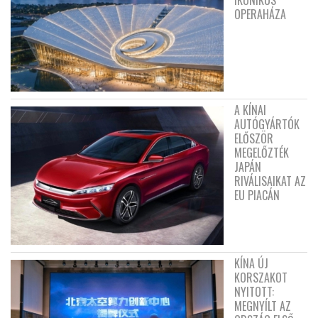
OPERAHÁZA
A KÍNAI
AUTÓGYÁRTÓK
ELŐSZÖR
MEGELŐZTÉK
JAPÁN
RIVÁLISAIKAT AZ
EU PIACÁN
KÍNA ÚJ
KORSZAKOT
NYITOTT:
MEGNYÍLT AZ