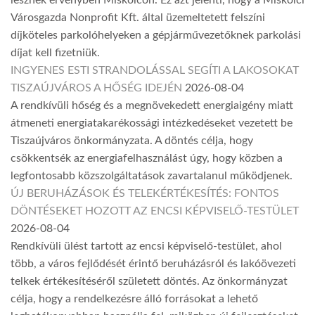
lesznek érvényben Miskolcon. Ez azt jelenti, hogy a Miskolci
Városgazda Nonprofit Kft. által üzemeltetett felszíni
díjköteles parkolóhelyeken a gépjárművezetőknek parkolási
díjat kell fizetniük.
INGYENES ESTI STRANDOLÁSSAL SEGÍTI A LAKOSOKAT
TISZAÚJVÁROS A HŐSÉG IDEJÉN
2026-08-04
A rendkívüli hőség és a megnövekedett energiaigény miatt
átmeneti energiatakarékossági intézkedéseket vezetett be
Tiszaújváros önkormányzata. A döntés célja, hogy
csökkentsék az energiafelhasználást úgy, hogy közben a
legfontosabb közszolgáltatások zavartalanul működjenek.
ÚJ BERUHÁZÁSOK ÉS TELEKÉRTÉKESÍTÉS: FONTOS
DÖNTÉSEKET HOZOTT AZ ENCSI KÉPVISELŐ-TESTÜLET
2026-08-04
Rendkívüli ülést tartott az encsi képviselő-testület, ahol
több, a város fejlődését érintő beruházásról és lakóövezeti
telkek értékesítéséről született döntés. Az önkormányzat
célja, hogy a rendelkezésre álló forrásokat a lehető