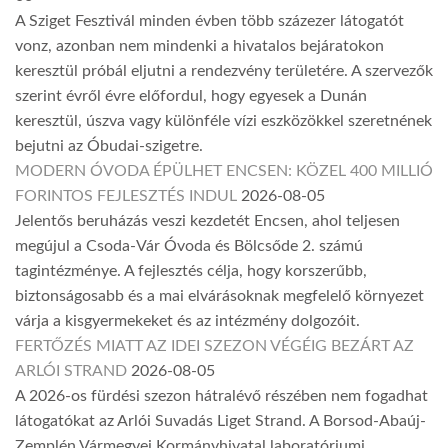
A Sziget Fesztivál minden évben több százezer látogatót
vonz, azonban nem mindenki a hivatalos bejáratokon
keresztül próbál eljutni a rendezvény területére. A szervezők
szerint évről évre előfordul, hogy egyesek a Dunán
keresztül, úszva vagy különféle vízi eszközökkel szeretnének
bejutni az Óbudai-szigetre.
MODERN ÓVODA ÉPÜLHET ENCSEN: KÖZEL 400 MILLIÓ
FORINTOS FEJLESZTÉS INDUL
2026-08-05
Jelentős beruházás veszi kezdetét Encsen, ahol teljesen
megújul a Csoda-Vár Óvoda és Bölcsőde 2. számú
tagintézménye. A fejlesztés célja, hogy korszerűbb,
biztonságosabb és a mai elvárásoknak megfelelő környezet
várja a kisgyermekeket és az intézmény dolgozóit.
FERTŐZÉS MIATT AZ IDEI SZEZON VÉGÉIG BEZÁRT AZ
ARLÓI STRAND
2026-08-05
A 2026-os fürdési szezon hátralévő részében nem fogadhat
látogatókat az Arlói Suvadás Liget Strand. A Borsod-Abaúj-
Zemplén Vármegyei Kormányhivatal laboratóriumi