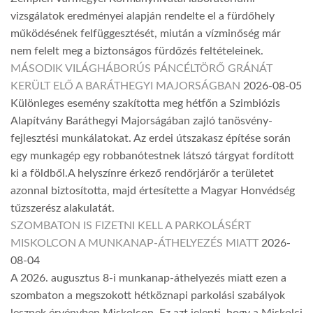
vizsgálatok eredményei alapján rendelte el a fürdőhely
működésének felfüggesztését, miután a vízminőség már
nem felelt meg a biztonságos fürdőzés feltételeinek.
MÁSODIK VILÁGHÁBORÚS PÁNCÉLTÖRŐ GRÁNÁT
KERÜLT ELŐ A BARÁTHEGYI MAJORSÁGBAN
2026-08-05
Különleges esemény szakította meg hétfőn a Szimbiózis
Alapítvány Baráthegyi Majorságában zajló tanösvény-
fejlesztési munkálatokat. Az erdei útszakasz építése során
egy munkagép egy robbanótestnek látszó tárgyat fordított
ki a földből.A helyszínre érkező rendőrjárőr a területet
azonnal biztosította, majd értesítette a Magyar Honvédség
tűzszerész alakulatát.
SZOMBATON IS FIZETNI KELL A PARKOLÁSÉRT
MISKOLCON A MUNKANAP-ÁTHELYEZÉS MIATT
2026-
08-04
A 2026. augusztus 8-i munkanap-áthelyezés miatt ezen a
szombaton a megszokott hétköznapi parkolási szabályok