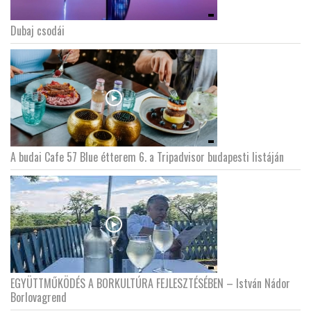
Dubaj csodái
LATIMO.HU
GLOBOBOOK
A budai Cafe 57 Blue étterem 6. a Tripadvisor budapesti listáján
EGYÜTTMŰKÖDÉS A BORKULTÚRA FEJLESZTÉSÉBEN – István Nádor
Borlovagrend