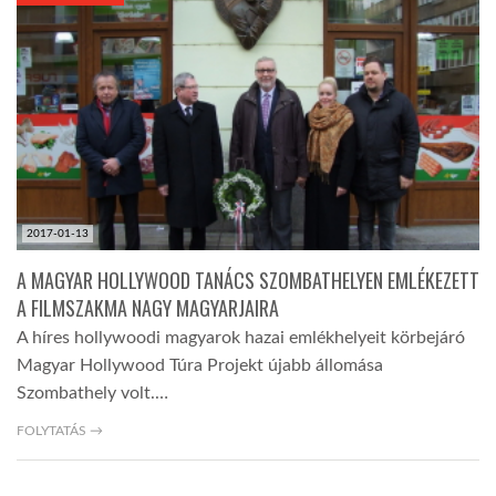
KÖZEL-KELET
AUSZTRÁLIA
A VILÁG ITTHON
2017-01-13
MÉDIA
A MAGYAR HOLLYWOOD TANÁCS SZOMBATHELYEN EMLÉKEZETT
A FILMSZAKMA NAGY MAGYARJAIRA
A híres hollywoodi magyarok hazai emlékhelyeit körbejáró
Magyar Hollywood Túra Projekt újabb állomása
Szombathely volt.…
GLOBOTV BP
FOLYTATÁS →
HÍR3D