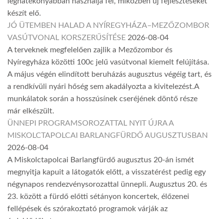
leghatékonyabban használja fel, miközben új fejlesztéseket
készít elő.
JÓ ÜTEMBEN HALAD A NYÍREGYHÁZA–MEZŐZOMBOR
VASÚTVONAL KORSZERŰSÍTÉSE
2026-08-04
A terveknek megfelelően zajlik a Mezőzombor és
Nyíregyháza közötti 100c jelű vasútvonal kiemelt felújítása.
A május végén elindított beruházás augusztus végéig tart, és
a rendkívüli nyári hőség sem akadályozta a kivitelezést.A
munkálatok során a hosszúsínek cseréjének döntő része
már elkészült.
ÜNNEPI PROGRAMSOROZATTAL NYIT ÚJRA A
MISKOLCTAPOLCAI BARLANGFÜRDŐ AUGUSZTUSBAN
2026-08-04
A Miskolctapolcai Barlangfürdő augusztus 20-án ismét
megnyitja kapuit a látogatók előtt, a visszatérést pedig egy
négynapos rendezvénysorozattal ünnepli. Augusztus 20. és
23. között a fürdő előtti sétányon koncertek, élőzenei
fellépések és szórakoztató programok várják az