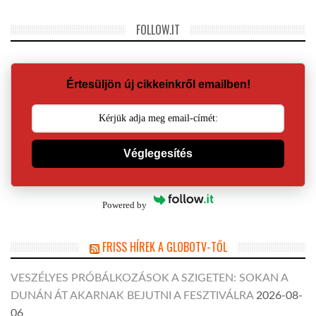
FOLLOW.IT
Értesüljön új cikkeinkről emailben!
Véglegesítés
Powered by
FRISS HÍREK A GLOBOTV-TŐL
VESZÉLYES PRÓBÁLKOZÁSOK A SZIGETEN: SOKAN A
DUNÁN ÁT AKARNAK BEJUTNI A FESZTIVÁLRA
2026-08-
06