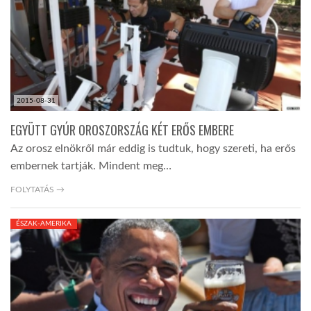
LATIMO.HU
GLOBOBOOK
2015-08-31
EGYÜTT GYÚR OROSZORSZÁG KÉT ERŐS EMBERE
Az orosz elnökről már eddig is tudtuk, hogy szereti, ha erős
embernek tartják. Mindent meg…
FOLYTATÁS →
ÉSZAK-AMERIKA