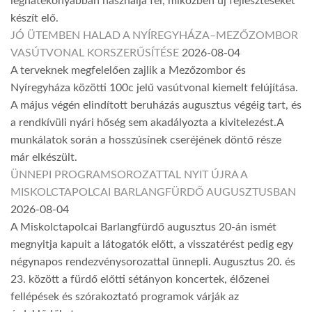
leghatékonyabban használja fel, miközben új fejlesztéseket
készít elő.
JÓ ÜTEMBEN HALAD A NYÍREGYHÁZA–MEZŐZOMBOR
VASÚTVONAL KORSZERŰSÍTÉSE
2026-08-04
A terveknek megfelelően zajlik a Mezőzombor és
Nyíregyháza közötti 100c jelű vasútvonal kiemelt felújítása.
A május végén elindított beruházás augusztus végéig tart, és
a rendkívüli nyári hőség sem akadályozta a kivitelezést.A
munkálatok során a hosszúsínek cseréjének döntő része
már elkészült.
ÜNNEPI PROGRAMSOROZATTAL NYIT ÚJRA A
MISKOLCTAPOLCAI BARLANGFÜRDŐ AUGUSZTUSBAN
2026-08-04
A Miskolctapolcai Barlangfürdő augusztus 20-án ismét
megnyitja kapuit a látogatók előtt, a visszatérést pedig egy
négynapos rendezvénysorozattal ünnepli. Augusztus 20. és
23. között a fürdő előtti sétányon koncertek, élőzenei
fellépések és szórakoztató programok várják az