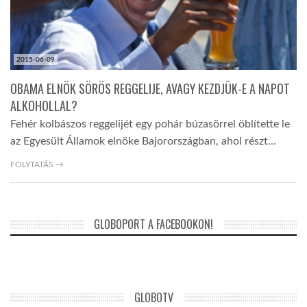
2015-06-09
OBAMA ELNÖK SÖRÖS REGGELIJE, AVAGY KEZDJÜK-E A NAPOT
ALKOHOLLAL?
Fehér kolbászos reggelijét egy pohár búzasörrel öblítette le
az Egyesült Államok elnöke Bajorországban, ahol részt…
FOLYTATÁS →
GLOBOPORT A FACEBOOKON!
GLOBOTV