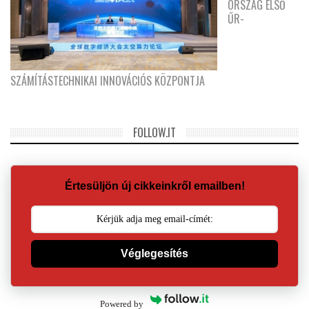
ORSZÁG ELSŐ
ŰR-
SZÁMÍTÁSTECHNIKAI INNOVÁCIÓS KÖZPONTJA
FOLLOW.IT
Értesüljön új cikkeinkről emailben!
Véglegesítés
Powered by