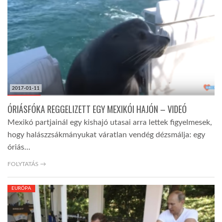
TROPICALMAGAZIN
GLOBOTV
AFRIKA TUDÁSTÁR
2017-01-11
ÓRIÁSFÓKA REGGELIZETT EGY MEXIKÓI HAJÓN – VIDEÓ
A NAP SZÉPE
Mexikó partjainál egy kishajó utasai arra lettek figyelmesek,
hogy halászzsákmányukat váratlan vendég dézsmálja: egy
óriás…
LINKTR.EE
FOLYTATÁS →
GLOBOZSARU
EURÓPA
DOBRAVERO.HU