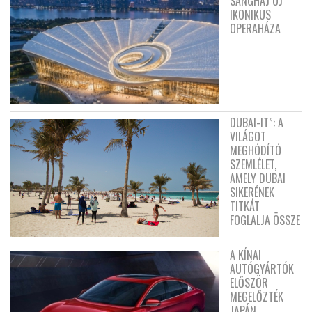
SANGHAJ ÚJ
IKONIKUS
OPERAHÁZA
DUBAI-IT”: A
VILÁGOT
MEGHÓDÍTÓ
SZEMLÉLET,
AMELY DUBAI
SIKERÉNEK
TITKÁT
FOGLALJA ÖSSZE
A KÍNAI
AUTÓGYÁRTÓK
ELŐSZÖR
MEGELŐZTÉK
JAPÁN