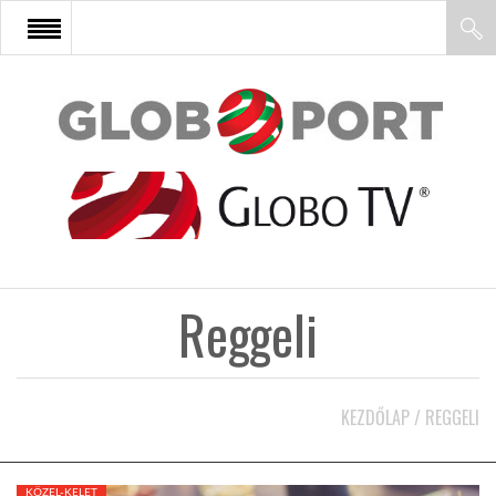
FŐOLDAL
AFRIKA
EURÓPA
Reggeli
ÁZSIA
ÉSZAK-AMERIKA
KEZDŐLAP
/
REGGELI
LATIN-AMERIKA
KÖZEL-KELET