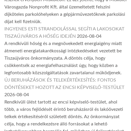
Városgazda Nonprofit Kft. által üzemeltetett felszíni
díjköteles parkolóhelyeken a gépjárművezetőknek parkolási
díjat kell fizetniük.
INGYENES ESTI STRANDOLÁSSAL SEGÍTI A LAKOSOKAT
TISZAÚJVÁROS A HŐSÉG IDEJÉN
2026-08-04
A rendkívüli hőség és a megnövekedett energiaigény miatt
átmeneti energiatakarékossági intézkedéseket vezetett be
Tiszaújváros önkormányzata. A döntés célja, hogy
csökkentsék az energiafelhasználást úgy, hogy közben a
legfontosabb közszolgáltatások zavartalanul működjenek.
ÚJ BERUHÁZÁSOK ÉS TELEKÉRTÉKESÍTÉS: FONTOS
DÖNTÉSEKET HOZOTT AZ ENCSI KÉPVISELŐ-TESTÜLET
2026-08-04
Rendkívüli ülést tartott az encsi képviselő-testület, ahol
több, a város fejlődését érintő beruházásról és lakóövezeti
telkek értékesítéséről született döntés. Az önkormányzat
célja, hogy a rendelkezésre álló forrásokat a lehető