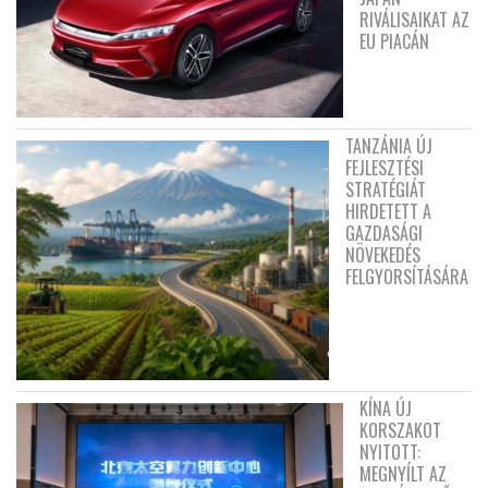
RIVÁLISAIKAT AZ
EU PIACÁN
TANZÁNIA ÚJ
FEJLESZTÉSI
STRATÉGIÁT
HIRDETETT A
GAZDASÁGI
NÖVEKEDÉS
FELGYORSÍTÁSÁRA
KÍNA ÚJ
KORSZAKOT
NYITOTT:
MEGNYÍLT AZ