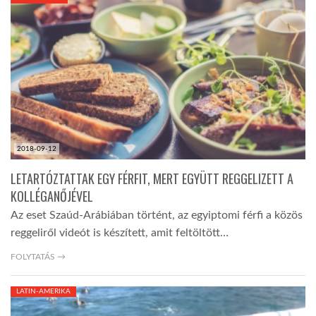
KÖZEL-KELET
AUSZTRÁLIA
A VILÁG ITTHON
2018-09-12
MÉDIA
LETARTÓZTATTAK EGY FÉRFIT, MERT EGYÜTT REGGELIZETT A
KOLLÉGANŐJÉVEL
Az eset Szaúd-Arábiában történt, az egyiptomi férfi a közös
reggeliről videót is készített, amit feltöltött…
GLOBOTV BP
FOLYTATÁS →
LATIN-AMERIKA
HÍR3D