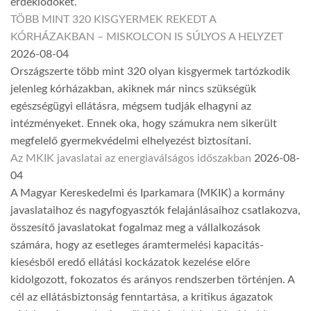
érdeklődőket.
TÖBB MINT 320 KISGYERMEK REKEDT A
KÓRHÁZAKBAN – MISKOLCON IS SÚLYOS A HELYZET
2026-08-04
Országszerte több mint 320 olyan kisgyermek tartózkodik
jelenleg kórházakban, akiknek már nincs szükségük
egészségügyi ellátásra, mégsem tudják elhagyni az
intézményeket. Ennek oka, hogy számukra nem sikerült
megfelelő gyermekvédelmi elhelyezést biztosítani.
Az MKIK javaslatai az energiaválságos időszakban
2026-08-
04
A Magyar Kereskedelmi és Iparkamara (MKIK) a kormány
javaslataihoz és nagyfogyasztók felajánlásaihoz csatlakozva,
összesítő javaslatokat fogalmaz meg a vállalkozások
számára, hogy az esetleges áramtermelési kapacitás-
kiesésből eredő ellátási kockázatok kezelése előre
kidolgozott, fokozatos és arányos rendszerben történjen. A
cél az ellátásbiztonság fenntartása, a kritikus ágazatok