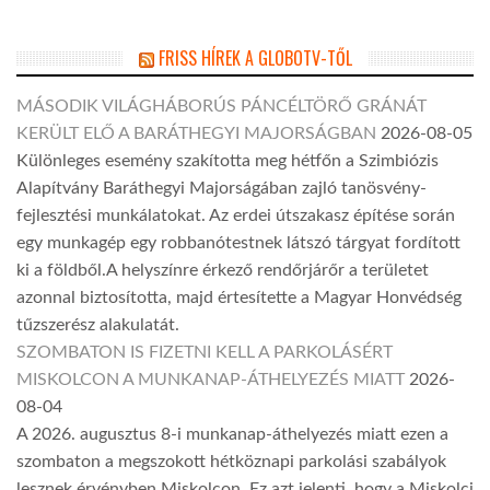
FRISS HÍREK A GLOBOTV-TŐL
MÁSODIK VILÁGHÁBORÚS PÁNCÉLTÖRŐ GRÁNÁT
KERÜLT ELŐ A BARÁTHEGYI MAJORSÁGBAN
2026-08-05
Különleges esemény szakította meg hétfőn a Szimbiózis
Alapítvány Baráthegyi Majorságában zajló tanösvény-
fejlesztési munkálatokat. Az erdei útszakasz építése során
egy munkagép egy robbanótestnek látszó tárgyat fordított
ki a földből.A helyszínre érkező rendőrjárőr a területet
azonnal biztosította, majd értesítette a Magyar Honvédség
tűzszerész alakulatát.
SZOMBATON IS FIZETNI KELL A PARKOLÁSÉRT
MISKOLCON A MUNKANAP-ÁTHELYEZÉS MIATT
2026-
08-04
A 2026. augusztus 8-i munkanap-áthelyezés miatt ezen a
szombaton a megszokott hétköznapi parkolási szabályok
lesznek érvényben Miskolcon. Ez azt jelenti, hogy a Miskolci