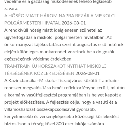
védelme és a gazdaság működésének lehető legkisebb
zavara.
A HŐSÉG MIATT HÁROM NAPRA BEZÁR A MISKOLCI
POLGÁRMESTERI HIVATAL
2026-08-01
A rendkívüli hőség miatt ideiglenesen szünetel az
ügyfélfogadás a miskolci polgármesteri hivatalban. Az
önkormányzat tájékoztatása szerint augusztus első hetének
elején különleges munkarendet vezetnek be a dolgozók
egészségének védelme érdekében.
TRAMTRAIN ÚJ KORSZAKOT NYITHAT MISKOLC
TÉRSÉGÉNEK KÖZLEKEDÉSÉBEN
2026-08-01
A Kazincbarcika–Miskolc–Tiszaújváros közötti TramTrain-
rendszer megvalósítása ismét reflektorfénybe került, miután
a kormány vasútfejlesztési programjában is helyet kapott a
projekt előkészítése. A fejlesztés célja, hogy a vasúti és a
villamoshálózat összekapcsolásával gyorsabb,
kényelmesebb és versenyképesebb közösségi közlekedést
biztosítson a térség közel 300 ezer lakója számára.