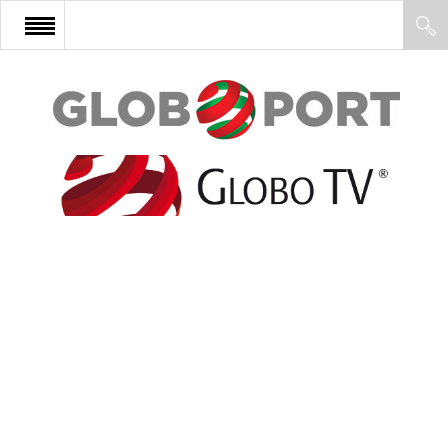
FŐOLDAL
AFRIKA
EURÓPA
ÁZSIA
ÉSZAK-AMERIKA
LATIN-AMERIKA