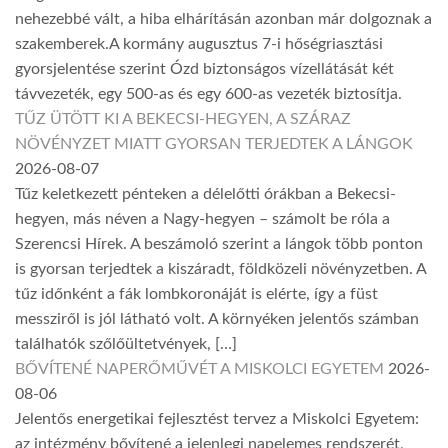
nehezebbé vált, a hiba elhárításán azonban már dolgoznak a
szakemberek.A kormány augusztus 7-i hőségriasztási
gyorsjelentése szerint Ózd biztonságos vízellátását két
távvezeték, egy 500-as és egy 600-as vezeték biztosítja.
TŰZ ÜTÖTT KI A BEKECSI-HEGYEN, A SZÁRAZ
NÖVÉNYZET MIATT GYORSAN TERJEDTEK A LÁNGOK
2026-08-07
Tűz keletkezett pénteken a délelőtti órákban a Bekecsi-
hegyen, más néven a Nagy-hegyen – számolt be róla a
Szerencsi Hírek. A beszámoló szerint a lángok több ponton
is gyorsan terjedtek a kiszáradt, földközeli növényzetben. A
tűz időnként a fák lombkoronáját is elérte, így a füst
messziről is jól látható volt. A környéken jelentős számban
találhatók szőlőültetvények, […]
BŐVÍTENÉ NAPERŐMŰVÉT A MISKOLCI EGYETEM
2026-
08-06
Jelentős energetikai fejlesztést tervez a Miskolci Egyetem:
az intézmény bővítené a jelenlegi napelemes rendszerét,