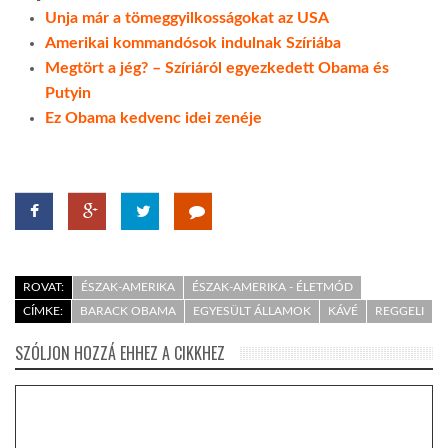
Unja már a tömeggyilkosságokat az USA
Amerikai kommandósok indulnak Szíriába
Megtört a jég? – Szíriáról egyezkedett Obama és
Putyin
Ez Obama kedvenc idei zenéje
ROVAT:
ÉSZAK-AMERIKA
ÉSZAK-AMERIKA - ÉLETMÓD
CÍMKE:
BARACK OBAMA
EGYESÜLT ÁLLAMOK
KÁVÉ
REGGELI
SZÓLJON HOZZÁ EHHEZ A CIKKHEZ