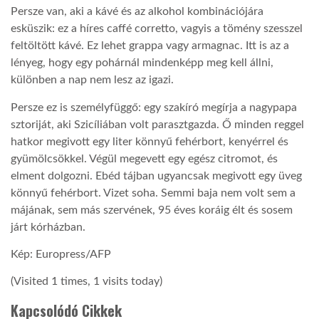
Persze van, aki a kávé és az alkohol kombinációjára
esküszik: ez a híres caffé corretto, vagyis a tömény szesszel
feltöltött kávé. Ez lehet grappa vagy armagnac. Itt is az a
lényeg, hogy egy pohárnál mindenképp meg kell állni,
különben a nap nem lesz az igazi.
Persze ez is személyfüggő: egy szakíró megírja a nagypapa
sztoriját, aki Szicíliában volt parasztgazda. Ő minden reggel
hatkor megivott egy liter könnyű fehérbort, kenyérrel és
gyümölcsökkel. Végül megevett egy egész citromot, és
elment dolgozni. Ebéd tájban ugyancsak megivott egy üveg
könnyű fehérbort. Vizet soha. Semmi baja nem volt sem a
májának, sem más szervének, 95 éves koráig élt és sosem
járt kórházban.
Kép: Europress/AFP
(Visited 1 times, 1 visits today)
Kapcsolódó Cikkek