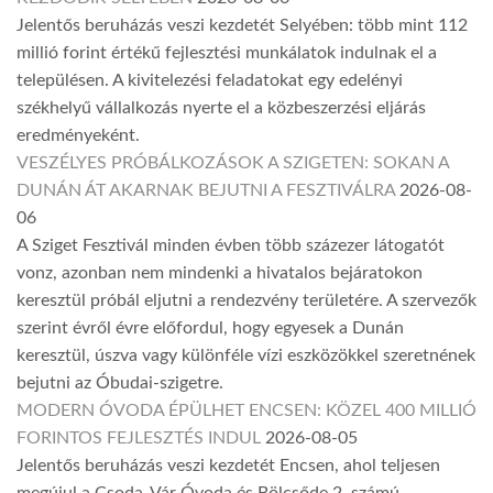
Jelentős beruházás veszi kezdetét Selyében: több mint 112
millió forint értékű fejlesztési munkálatok indulnak el a
településen. A kivitelezési feladatokat egy edelényi
székhelyű vállalkozás nyerte el a közbeszerzési eljárás
eredményeként.
VESZÉLYES PRÓBÁLKOZÁSOK A SZIGETEN: SOKAN A
DUNÁN ÁT AKARNAK BEJUTNI A FESZTIVÁLRA
2026-08-
06
A Sziget Fesztivál minden évben több százezer látogatót
vonz, azonban nem mindenki a hivatalos bejáratokon
keresztül próbál eljutni a rendezvény területére. A szervezők
szerint évről évre előfordul, hogy egyesek a Dunán
keresztül, úszva vagy különféle vízi eszközökkel szeretnének
bejutni az Óbudai-szigetre.
MODERN ÓVODA ÉPÜLHET ENCSEN: KÖZEL 400 MILLIÓ
FORINTOS FEJLESZTÉS INDUL
2026-08-05
Jelentős beruházás veszi kezdetét Encsen, ahol teljesen