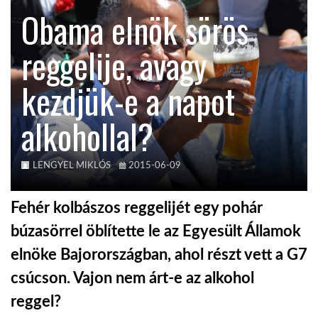
Obama elnök sörös
TROPICALMAGAZIN
reggelije, avagy
GLOBOTV
kezdjük-e a napot
alkohollal?
AFRIKA TUDÁSTÁR
A NAP SZÉPE
LENGYEL MIKLÓS
2015-06-09
Fehér kolbászos reggelijét egy pohár
LINKTR.EE
búzasörrel öblítette le az Egyesült Államok
elnöke Bajorországban, ahol részt vett a G7
GLOBOZSARU
csúcson. Vajon nem árt-e az alkohol
reggel?
DOBRAVERO.HU