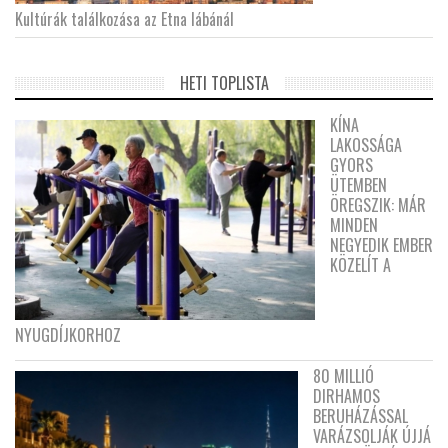
Kultúrák találkozása az Etna lábánál
HETI TOPLISTA
KÍNA
LAKOSSÁGA
GYORS
ÜTEMBEN
ÖREGSZIK: MÁR
MINDEN
NEGYEDIK EMBER
KÖZELÍT A
NYUGDÍJKORHOZ
80 MILLIÓ
DIRHAMOS
BERUHÁZÁSSAL
VARÁZSOLJÁK ÚJJÁ