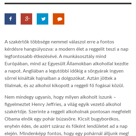
LATIMO.HU
GLOBOBOOK
A szakértők többsége nemmel válaszol erre a fontos
kérdésre hangsúlyozva: a modern élet a reggelit teszi a nap
legfontosabb étkezésévé. A munkásosztály mind
Európában, mind az Egyesült Államokban alkohollal kezdte
a napot. Angliában a legutóbbi időkig a sörgyárak ingyen
sörrel kínálták hajnalban a dolgozókat. Aztán jöttek a
tilalmak, és az alkohol kikopott a reggeli fő fogásai közül.
Nem mindegy ugyanis, hogy milyen alkoholt iszunk –
figyelmeztet Henry Jeffries, a világ egyik vezető alkohol
szakértője. Szerinte a reggeli alkoholnak pontosan megfelelt
Obama elnök egy pohár búzasöre. Kicsit bugyborékos,
enyhén édes, de azért száraz és főként lendületet ad a nap
elején. Mindenképp fontos, hogy egy pohárnál álljunk meg!