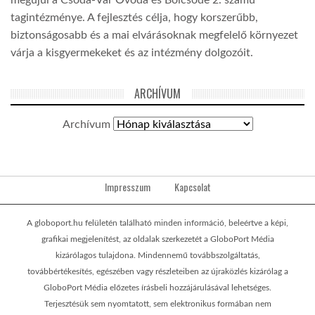
megújul a Csoda-Vár Óvoda és Bölcsőde 2. számú
tagintézménye. A fejlesztés célja, hogy korszerűbb,
biztonságosabb és a mai elvárásoknak megfelelő környezet
várja a kisgyermekeket és az intézmény dolgozóit.
ARCHÍVUM
Archívum
Impresszum
Kapcsolat
A globoport.hu felületén található minden információ, beleértve a képi,
grafikai megjelenítést, az oldalak szerkezetét a GloboPort Média
kizárólagos tulajdona. Mindennemű továbbszolgáltatás,
továbbértékesítés, egészében vagy részleteiben az újraközlés kizárólag a
GloboPort Média előzetes írásbeli hozzájárulásával lehetséges.
Terjesztésük sem nyomtatott, sem elektronikus formában nem