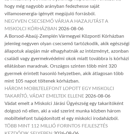
hogy még nagyobb arányban fedezhesse saját
villamosenergia-igényét megújuló forrásból.
NEGYVEN CSECSEMŐ VÁRJA A HAZAJUTÁST A
MISKOLCI KÓRHÁZBAN
2026-08-06
A Borsod-Abaúj-Zemplén Vármegyei Központi Kórházban
jelenleg negyven olyan csecsemő tartózkodik, akik egészségi
állapotuk alapján már elhagyhatnák az intézményt, azonban
családi vagy gyermekvédelmi okok miatt továbbra is kórházi
ellátásban maradnak. Országos szinten több mint 320
gyermek érintett hasonló helyzetben, akik átlagosan több
mint 105 napot töltenek kórházban.
HÁROM MOBILTELEFONT LOPOTT EGY MISKOLCI
TAKARÍTÓ, VÁDAT EMELTEK ELLENE
2026-08-06
Vádat emelt a Miskolci Járási Ügyészség egy takarítóként
dolgozó nő ellen, aki a vád szerint munka közben három
mobiltelefont tulajdonított el egy miskolci irodaházból.
TÖBB MINT 112 MILLIÓ FORINTOS FEJLESZTÉS
KEZDŐDIK SELYEBEN
2026-08-06