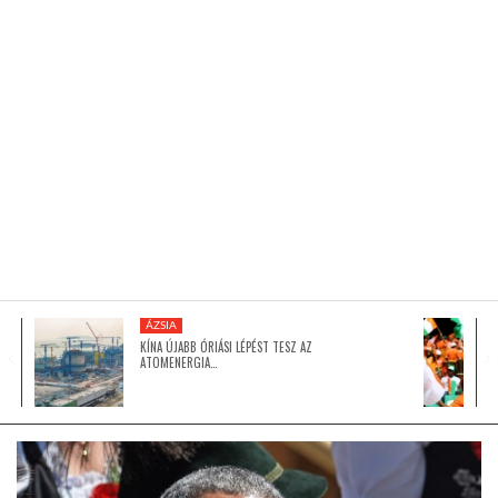
KÖZEL-KELET
AUSZTRÁLIA
A VILÁG ITTHON
MÉDIA
ÁZSIA
KÍNA ÚJABB ÓRIÁSI LÉPÉST TESZ AZ
ATOMENERGIA…
GLOBOTV BP
HÍR3D