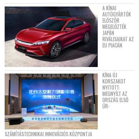
A KÍNAI
AUTÓGYÁRTÓK
ELŐSZÖR
MEGELŐZTÉK
JAPÁN
RIVÁLISAIKAT AZ
EU PIACÁN
KÍNA ÚJ
KORSZAKOT
NYITOTT:
MEGNYÍLT AZ
ORSZÁG ELSŐ
ŰR-
SZÁMÍTÁSTECHNIKAI INNOVÁCIÓS KÖZPONTJA