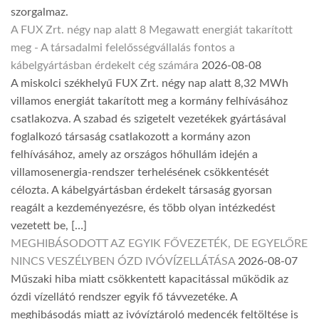
szorgalmaz.
A FUX Zrt. négy nap alatt 8 Megawatt energiát takarított
meg - A társadalmi felelősségvállalás fontos a
kábelgyártásban érdekelt cég számára
2026-08-08
A miskolci székhelyű FUX Zrt. négy nap alatt 8,32 MWh
villamos energiát takarított meg a kormány felhívásához
csatlakozva. A szabad és szigetelt vezetékek gyártásával
foglalkozó társaság csatlakozott a kormány azon
felhívásához, amely az országos hőhullám idején a
villamosenergia-rendszer terhelésének csökkentését
célozta. A kábelgyártásban érdekelt társaság gyorsan
reagált a kezdeményezésre, és több olyan intézkedést
vezetett be, […]
MEGHIBÁSODOTT AZ EGYIK FŐVEZETÉK, DE EGYELŐRE
NINCS VESZÉLYBEN ÓZD IVÓVÍZELLÁTÁSA
2026-08-07
Műszaki hiba miatt csökkentett kapacitással működik az
ózdi vízellátó rendszer egyik fő távvezetéke. A
meghibásodás miatt az ivóvíztároló medencék feltöltése is