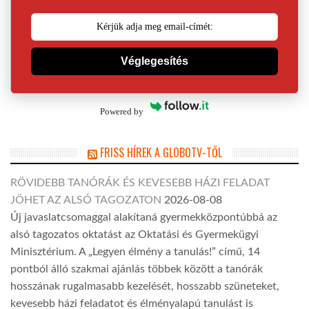
Véglegesítés
Powered by
FRISS HÍREK A GLOBOTV-TŐL
RÖVIDEBB TANÓRÁK ÉS KEVESEBB HÁZI FELADAT
JÖHET AZ ALSÓ TAGOZATON
2026-08-08
Új javaslatcsomaggal alakítaná gyermekközpontúbbá az
alsó tagozatos oktatást az Oktatási és Gyermekügyi
Minisztérium. A „Legyen élmény a tanulás!” című, 14
pontból álló szakmai ajánlás többek között a tanórák
hosszának rugalmasabb kezelését, hosszabb szüneteket,
kevesebb házi feladatot és élményalapú tanulást is