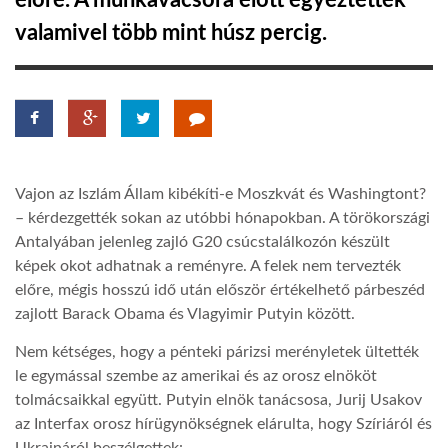
előre. A munkavacsora előtt egyeztettek
valamivel több mint húsz percig.
TROPICALMAGAZIN
GLOBOTV
AFRIKA TUDÁSTÁR
Vajon az Iszlám Állam kibékíti-e Moszkvát és Washingtont?
– kérdezgették sokan az utóbbi hónapokban. A törökországi
A NAP SZÉPE
Antalyában jelenleg zajló G20 csúcstalálkozón készült
képek okot adhatnak a reményre. A felek nem tervezték
előre, mégis hosszú idő után először értékelhető párbeszéd
LINKTR.EE
zajlott Barack Obama és Vlagyimir Putyin között.
Nem kétséges, hogy a pénteki párizsi merényletek ültették
GLOBOZSARU
le egymással szembe az amerikai és az orosz elnököt
tolmácsaikkal együtt. Putyin elnök tanácsosa, Jurij Usakov
az Interfax orosz hírügynökségnek elárulta, hogy Szíriáról és
DOBRAVERO.HU