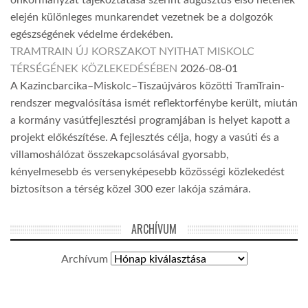
elején különleges munkarendet vezetnek be a dolgozók
egészségének védelme érdekében.
TRAMTRAIN ÚJ KORSZAKOT NYITHAT MISKOLC
TÉRSÉGÉNEK KÖZLEKEDÉSÉBEN
2026-08-01
A Kazincbarcika–Miskolc–Tiszaújváros közötti TramTrain-
rendszer megvalósítása ismét reflektorfénybe került, miután
a kormány vasútfejlesztési programjában is helyet kapott a
projekt előkészítése. A fejlesztés célja, hogy a vasúti és a
villamoshálózat összekapcsolásával gyorsabb,
kényelmesebb és versenyképesebb közösségi közlekedést
biztosítson a térség közel 300 ezer lakója számára.
ARCHÍVUM
Archívum