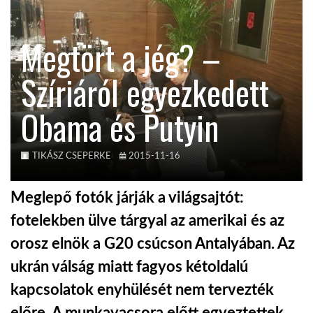
KÖZEL-KELET
Megtört a jég? –
Szíriáról egyezkedett
AUSZTRÁLIA
Obama és Putyin
A VILÁG ITTHON
TIKÁSZ CSEPERKE
2015-11-16
MÉDIA
Meglepő fotók járják a világsajtót:
fotelekben ülve tárgyal az amerikai és az
orosz elnök a G20 csúcson Antalyában. Az
GLOBOTV BP
ukrán válság miatt fagyos kétoldalú
kapcsolatok enyhülését nem tervezték
HÍR3D