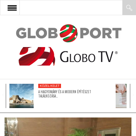
FŐOLDAL
AFRIKA
EURÓPA
KÖZEL-KELET
ÁZSIA
A HAGYOMÁNY ÉS A MODERN ÉPÍTÉSZET
TALÁLKOZÁSA…
ÉSZAK-AMERIKA
LATIN-AMERIKA