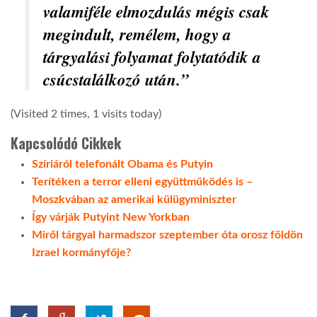
valamiféle elmozdulás mégis csak
megindult, remélem, hogy a
tárgyalási folyamat folytatódik a
csúcstalálkozó után.”
(Visited 2 times, 1 visits today)
Kapcsolódó Cikkek
Szíriáról telefonált Obama és Putyin
Terítéken a terror elleni együttműködés is –
Moszkvában az amerikai külügyminiszter
Így várják Putyint New Yorkban
Miről tárgyal harmadszor szeptember óta orosz földön
Izrael kormányfője?