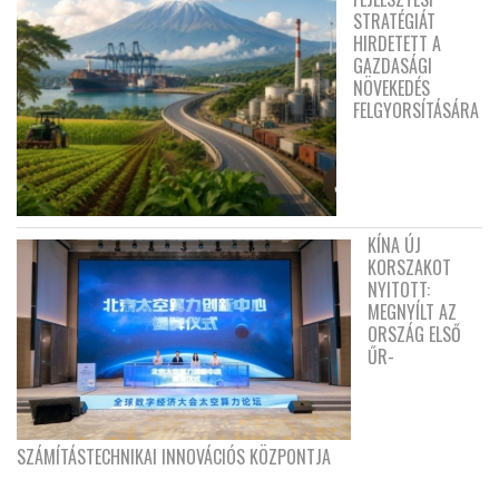
STRATÉGIÁT
HIRDETETT A
GAZDASÁGI
NÖVEKEDÉS
FELGYORSÍTÁSÁRA
KÍNA ÚJ
KORSZAKOT
NYITOTT:
MEGNYÍLT AZ
ORSZÁG ELSŐ
ŰR-
SZÁMÍTÁSTECHNIKAI INNOVÁCIÓS KÖZPONTJA