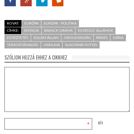
ROVAT:
EURÓPA
EURÓPA - POLITIKA
CÍMKE:
ANTALYA
BARACK OBAMA
EGYESÜLT ÁLLAMOK
EGYEZTETÉS
ISZLÁM ÁLLAM
OROSZORSZÁG
PÁRIZS
SZÍRIA
TERRORTÁMADÁS
UKRAJNA
VLAGYIMIR PUTYIN
SZÓLJON HOZZÁ EHHEZ A CIKKHEZ
*
NÉV