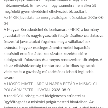
intézményeket. Ennek oka, hogy számukra nem sikerült
megfelelő gyermekvédelmi elhelyezést biztosítani.
Az MKIK javaslatai az energiaválságos időszakban
2026-08-
04
A Magyar Kereskedelmi és Iparkamara (MKIK) a kormány
javaslataihoz és nagyfogyasztók felajánlásaihoz csatlakozva,
összesítő javaslatokat fogalmaz meg a vállalkozások
számára, hogy az esetleges áramtermelési kapacitás-
kiesésből eredő ellátási kockázatok kezelése előre
kidolgozott, fokozatos és arányos rendszerben történjen. A
cél az ellátásbiztonság fenntartása, a kritikus ágazatok
védelme és a gazdaság működésének lehető legkisebb
zavara.
A HŐSÉG MIATT HÁROM NAPRA BEZÁR A MISKOLCI
POLGÁRMESTERI HIVATAL
2026-08-01
A rendkívüli hőség miatt ideiglenesen szünetel az
ügyfélfogadás a miskolci polgármesteri hivatalban. Az
önkormányzat tájékoztatása szerint augusztus első hetének