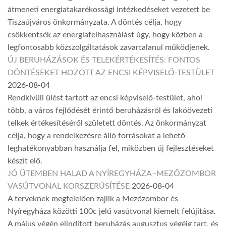
átmeneti energiatakarékossági intézkedéseket vezetett be
Tiszaújváros önkormányzata. A döntés célja, hogy
csökkentsék az energiafelhasználást úgy, hogy közben a
legfontosabb közszolgáltatások zavartalanul működjenek.
ÚJ BERUHÁZÁSOK ÉS TELEKÉRTÉKESÍTÉS: FONTOS
DÖNTÉSEKET HOZOTT AZ ENCSI KÉPVISELŐ-TESTÜLET
2026-08-04
Rendkívüli ülést tartott az encsi képviselő-testület, ahol
több, a város fejlődését érintő beruházásról és lakóövezeti
telkek értékesítéséről született döntés. Az önkormányzat
célja, hogy a rendelkezésre álló forrásokat a lehető
leghatékonyabban használja fel, miközben új fejlesztéseket
készít elő.
JÓ ÜTEMBEN HALAD A NYÍREGYHÁZA–MEZŐZOMBOR
VASÚTVONAL KORSZERŰSÍTÉSE
2026-08-04
A terveknek megfelelően zajlik a Mezőzombor és
Nyíregyháza közötti 100c jelű vasútvonal kiemelt felújítása.
A május végén elindított beruházás augusztus végéig tart, és