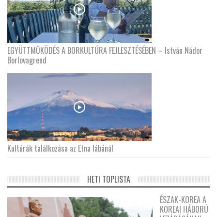
EGYÜTTMŰKÖDÉS A BORKULTÚRA FEJLESZTÉSÉBEN – István Nádor
Borlovagrend
Kultúrák találkozása az Etna lábánál
HETI TOPLISTA
ÉSZAK-KOREA A
KOREAI HÁBORÚ