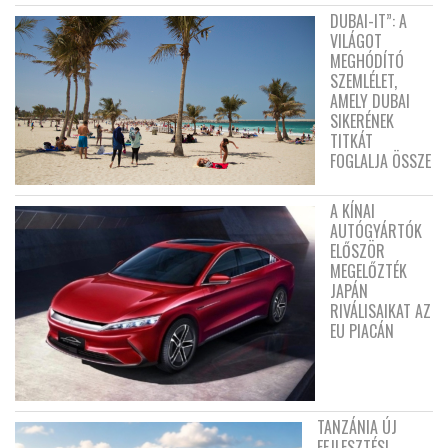
DUBAI-IT”: A
VILÁGOT
MEGHÓDÍTÓ
SZEMLÉLET,
AMELY DUBAI
SIKERÉNEK
TITKÁT
FOGLALJA ÖSSZE
A KÍNAI
AUTÓGYÁRTÓK
ELŐSZÖR
MEGELŐZTÉK
JAPÁN
RIVÁLISAIKAT AZ
EU PIACÁN
TANZÁNIA ÚJ
FEJLESZTÉSI