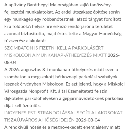
Alapítvány Baráthegyi Majorságában zajló tanösvény-
fejlesztési munkálatokat. Az erdei útszakasz építése során
egy munkagép egy robbanótestnek látszó tárgyat fordított
ki a földből.A helyszínre érkező rendőrjárőr a területet
azonnal biztosította, majd értesítette a Magyar Honvédség
tűzszerész alakulatát.
SZOMBATON IS FIZETNI KELL A PARKOLÁSÉRT
MISKOLCON A MUNKANAP-ÁTHELYEZÉS MIATT
2026-
08-04
A 2026. augusztus 8-i munkanap-áthelyezés miatt ezen a
szombaton a megszokott hétköznapi parkolási szabályok
lesznek érvényben Miskolcon. Ez azt jelenti, hogy a Miskolci
Városgazda Nonprofit Kft. által üzemeltetett felszíni
díjköteles parkolóhelyeken a gépjárművezetőknek parkolási
díjat kell fizetniük.
INGYENES ESTI STRANDOLÁSSAL SEGÍTI A LAKOSOKAT
TISZAÚJVÁROS A HŐSÉG IDEJÉN
2026-08-04
A rendkívüli hőség és a megnövekedett energiaigény miatt