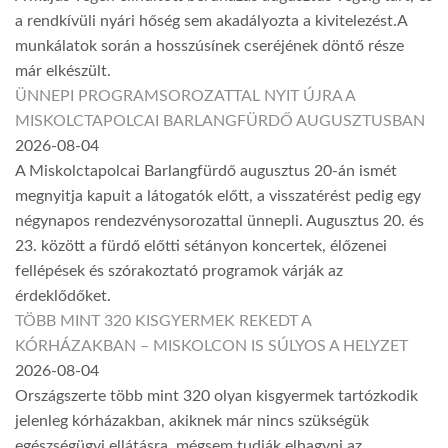
a rendkívüli nyári hőség sem akadályozta a kivitelezést.A
munkálatok során a hosszúsínek cseréjének döntő része
már elkészült.
ÜNNEPI PROGRAMSOROZATTAL NYIT ÚJRA A
MISKOLCTAPOLCAI BARLANGFÜRDŐ AUGUSZTUSBAN
2026-08-04
A Miskolctapolcai Barlangfürdő augusztus 20-án ismét
megnyitja kapuit a látogatók előtt, a visszatérést pedig egy
négynapos rendezvénysorozattal ünnepli. Augusztus 20. és
23. között a fürdő előtti sétányon koncertek, élőzenei
fellépések és szórakoztató programok várják az
érdeklődőket.
TÖBB MINT 320 KISGYERMEK REKEDT A
KÓRHÁZAKBAN – MISKOLCON IS SÚLYOS A HELYZET
2026-08-04
Országszerte több mint 320 olyan kisgyermek tartózkodik
jelenleg kórházakban, akiknek már nincs szükségük
egészségügyi ellátásra, mégsem tudják elhagyni az