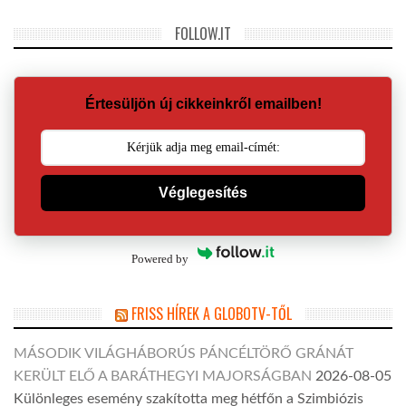
FOLLOW.IT
Értesüljön új cikkeinkről emailben!
Véglegesítés
Powered by
FRISS HÍREK A GLOBOTV-TŐL
MÁSODIK VILÁGHÁBORÚS PÁNCÉLTÖRŐ GRÁNÁT
KERÜLT ELŐ A BARÁTHEGYI MAJORSÁGBAN
2026-08-05
Különleges esemény szakította meg hétfőn a Szimbiózis