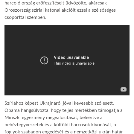
harcoló ország erőfeszítéseit üdvözölte, akárcsak
Oroszország szíriai katonai akcióit ezzel a szélsőséges
csoporttal szemben.
Szíriához képest Ukrajnáról jóval kevesebb szó esett.
Obama hangsúlyozta, hogy teljes mértékben támogatja a
Minszki egyezmény megvalósítását, beleértve a
nehézfegyverzetek és a külföldi harcosok kivonását, a
foglyok szabadon engedését és a nemzetközi ukrán határ