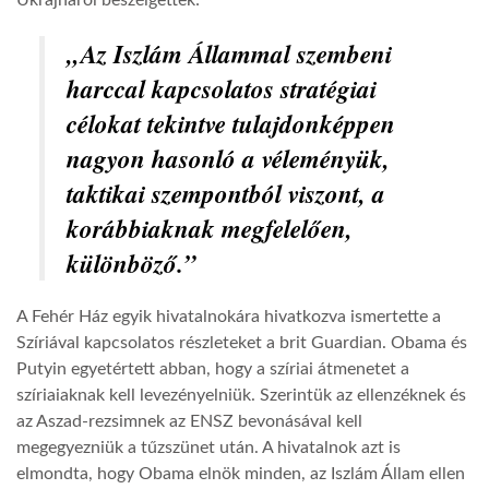
Ukrajnáról beszélgettek:
„Az Iszlám Állammal szembeni
LATIMO.HU
harccal kapcsolatos stratégiai
célokat tekintve tulajdonképpen
GLOBOBOOK
nagyon hasonló a véleményük,
taktikai szempontból viszont, a
korábbiaknak megfelelően,
különböző.”
A Fehér Ház egyik hivatalnokára hivatkozva ismertette a
Szíriával kapcsolatos részleteket a brit Guardian. Obama és
Putyin egyetértett abban, hogy a szíriai átmenetet a
szíriaiaknak kell levezényelniük. Szerintük az ellenzéknek és
az Aszad-rezsimnek az ENSZ bevonásával kell
megegyezniük a tűzszünet után. A hivatalnok azt is
elmondta, hogy Obama elnök minden, az Iszlám Állam ellen