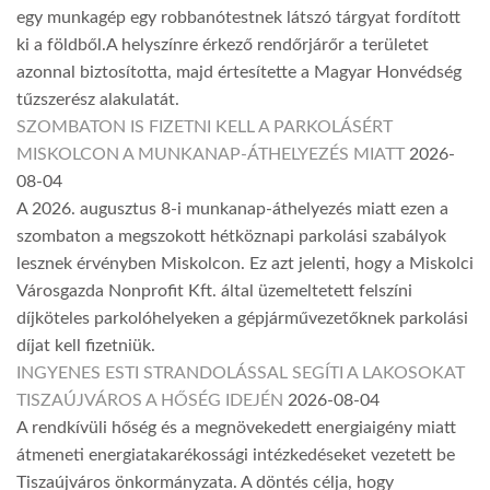
egy munkagép egy robbanótestnek látszó tárgyat fordított
ki a földből.A helyszínre érkező rendőrjárőr a területet
azonnal biztosította, majd értesítette a Magyar Honvédség
tűzszerész alakulatát.
SZOMBATON IS FIZETNI KELL A PARKOLÁSÉRT
MISKOLCON A MUNKANAP-ÁTHELYEZÉS MIATT
2026-
08-04
A 2026. augusztus 8-i munkanap-áthelyezés miatt ezen a
szombaton a megszokott hétköznapi parkolási szabályok
lesznek érvényben Miskolcon. Ez azt jelenti, hogy a Miskolci
Városgazda Nonprofit Kft. által üzemeltetett felszíni
díjköteles parkolóhelyeken a gépjárművezetőknek parkolási
díjat kell fizetniük.
INGYENES ESTI STRANDOLÁSSAL SEGÍTI A LAKOSOKAT
TISZAÚJVÁROS A HŐSÉG IDEJÉN
2026-08-04
A rendkívüli hőség és a megnövekedett energiaigény miatt
átmeneti energiatakarékossági intézkedéseket vezetett be
Tiszaújváros önkormányzata. A döntés célja, hogy