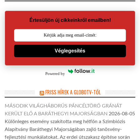
Értesüljön új cikkeinkről emailben!
Véglegesítés
Powered by
FRISS HÍREK A GLOBOTV-TŐL
MÁSODIK VILÁGHÁBORÚS PÁNCÉLTÖRŐ GRÁNÁT
KERÜLT ELŐ A BARÁTHEGYI MAJORSÁGBAN
2026-08-05
Különleges esemény szakította meg hétfőn a Szimbiózis
Alapítvány Baráthegyi Majorságában zajló tanösvény-
fejlesztési munkálatokat. Az erdei útszakasz építése során