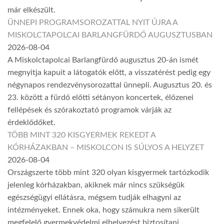
már elkészült.
ÜNNEPI PROGRAMSOROZATTAL NYIT ÚJRA A
MISKOLCTAPOLCAI BARLANGFÜRDŐ AUGUSZTUSBAN
2026-08-04
A Miskolctapolcai Barlangfürdő augusztus 20-án ismét
megnyitja kapuit a látogatók előtt, a visszatérést pedig egy
négynapos rendezvénysorozattal ünnepli. Augusztus 20. és
23. között a fürdő előtti sétányon koncertek, élőzenei
fellépések és szórakoztató programok várják az
érdeklődőket.
TÖBB MINT 320 KISGYERMEK REKEDT A
KÓRHÁZAKBAN – MISKOLCON IS SÚLYOS A HELYZET
2026-08-04
Országszerte több mint 320 olyan kisgyermek tartózkodik
jelenleg kórházakban, akiknek már nincs szükségük
egészségügyi ellátásra, mégsem tudják elhagyni az
intézményeket. Ennek oka, hogy számukra nem sikerült
megfelelő gyermekvédelmi elhelyezést biztosítani.