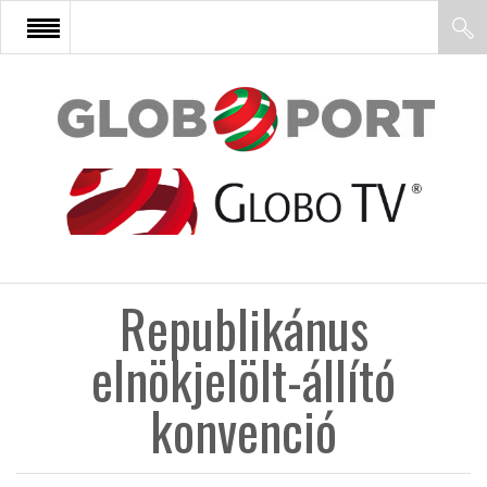
FŐOLDAL
AFRIKA
EURÓPA
Republikánus
ÁZSIA
elnökjelölt-állító
ÉSZAK-AMERIKA
konvenció
LATIN-AMERIKA