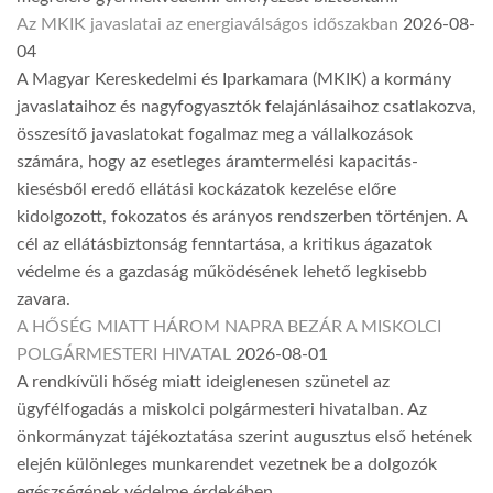
Az MKIK javaslatai az energiaválságos időszakban
2026-08-
04
A Magyar Kereskedelmi és Iparkamara (MKIK) a kormány
javaslataihoz és nagyfogyasztók felajánlásaihoz csatlakozva,
összesítő javaslatokat fogalmaz meg a vállalkozások
számára, hogy az esetleges áramtermelési kapacitás-
kiesésből eredő ellátási kockázatok kezelése előre
kidolgozott, fokozatos és arányos rendszerben történjen. A
cél az ellátásbiztonság fenntartása, a kritikus ágazatok
védelme és a gazdaság működésének lehető legkisebb
zavara.
A HŐSÉG MIATT HÁROM NAPRA BEZÁR A MISKOLCI
POLGÁRMESTERI HIVATAL
2026-08-01
A rendkívüli hőség miatt ideiglenesen szünetel az
ügyfélfogadás a miskolci polgármesteri hivatalban. Az
önkormányzat tájékoztatása szerint augusztus első hetének
elején különleges munkarendet vezetnek be a dolgozók
egészségének védelme érdekében.