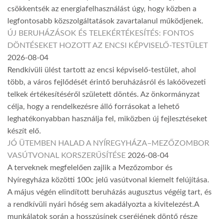
csökkentsék az energiafelhasználást úgy, hogy közben a
legfontosabb közszolgáltatások zavartalanul működjenek.
ÚJ BERUHÁZÁSOK ÉS TELEKÉRTÉKESÍTÉS: FONTOS
DÖNTÉSEKET HOZOTT AZ ENCSI KÉPVISELŐ-TESTÜLET
2026-08-04
Rendkívüli ülést tartott az encsi képviselő-testület, ahol
több, a város fejlődését érintő beruházásról és lakóövezeti
telkek értékesítéséről született döntés. Az önkormányzat
célja, hogy a rendelkezésre álló forrásokat a lehető
leghatékonyabban használja fel, miközben új fejlesztéseket
készít elő.
JÓ ÜTEMBEN HALAD A NYÍREGYHÁZA–MEZŐZOMBOR
VASÚTVONAL KORSZERŰSÍTÉSE
2026-08-04
A terveknek megfelelően zajlik a Mezőzombor és
Nyíregyháza közötti 100c jelű vasútvonal kiemelt felújítása.
A május végén elindított beruházás augusztus végéig tart, és
a rendkívüli nyári hőség sem akadályozta a kivitelezést.A
munkálatok során a hosszúsínek cseréjének döntő része