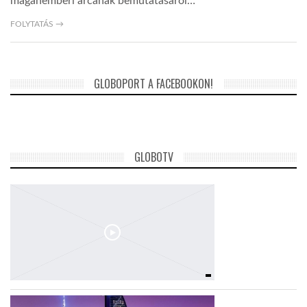
magánemberi arcának bemutatásáról…
FOLYTATÁS →
TROPICALMAGAZIN
GLOBOTV
GLOBOPORT A FACEBOOKON!
AFRIKA TUDÁSTÁR
GLOBOTV
A NAP SZÉPE
LINKTR.EE
GLOBOZSARU
DOBRAVERO.HU