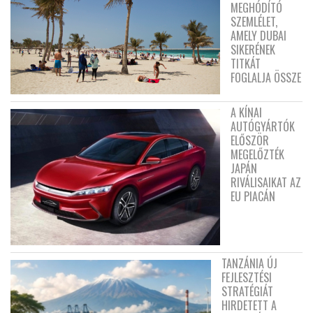
MEGHÓDÍTÓ
SZEMLÉLET,
AMELY DUBAI
SIKERÉNEK
TITKÁT
FOGLALJA ÖSSZE
A KÍNAI
AUTÓGYÁRTÓK
ELŐSZÖR
MEGELŐZTÉK
JAPÁN
RIVÁLISAIKAT AZ
EU PIACÁN
TANZÁNIA ÚJ
FEJLESZTÉSI
STRATÉGIÁT
HIRDETETT A