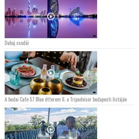
LATIMO.HU
GLOBOBOOK
Dubaj csodái
A budai Cafe 57 Blue étterem 6. a Tripadvisor budapesti listáján