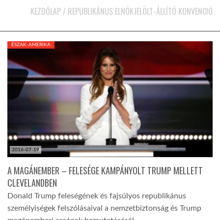
KEZDŐLAP
/
REPUBLIKÁNUS ELNÖKJELÖLT-ÁLLÍTÓ KONVENCIÓ
KÖZEL-KELET
ÉSZAK-AMERIKA
AUSZTRÁLIA
A VILÁG ITTHON
MÉDIA
2016-07-19
A MAGÁNEMBER – FELESÉGE KAMPÁNYOLT TRUMP MELLETT
GLOBOTV BP
CLEVELANDBEN
Donald Trump feleségének és fajsúlyos republikánus
személyiségek felszólásaival a nemzetbiztonság és Trump
HÍR3D