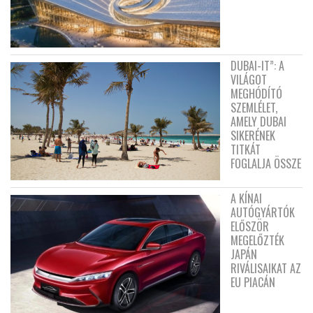
DUBAI-IT”: A
VILÁGOT
MEGHÓDÍTÓ
SZEMLÉLET,
AMELY DUBAI
SIKERÉNEK
TITKÁT
FOGLALJA ÖSSZE
A KÍNAI
AUTÓGYÁRTÓK
ELŐSZÖR
MEGELŐZTÉK
JAPÁN
RIVÁLISAIKAT AZ
EU PIACÁN