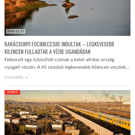
2016-12-27
KARÁCSONYI FOCIMECCSRE INDULTAK – LEGKEVESEBB
KILENCEN FULLADTAK A VÍZBE UGANDÁBAN
Felborult egy túlzsúfolt csónak a kelet-afrikai ország
nyugati részén. A 45 utasból legkevesebb kilencen vesztek…
FOLYTATÁS →
AFRIKA