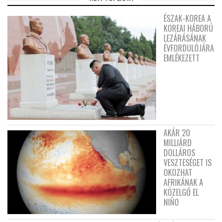
ÉSZAK-KOREA A
KOREAI HÁBORÚ
LEZÁRÁSÁNAK
ÉVFORDULÓJÁRA
EMLÉKEZETT
AKÁR 20
MILLIÁRD
DOLLÁROS
VESZTESÉGET IS
OKOZHAT
AFRIKÁNAK A
KÖZELGŐ EL
NIÑO