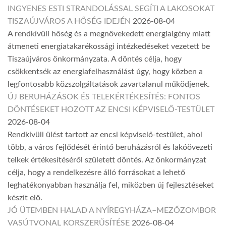
INGYENES ESTI STRANDOLÁSSAL SEGÍTI A LAKOSOKAT
TISZAÚJVÁROS A HŐSÉG IDEJÉN
2026-08-04
A rendkívüli hőség és a megnövekedett energiaigény miatt
átmeneti energiatakarékossági intézkedéseket vezetett be
Tiszaújváros önkormányzata. A döntés célja, hogy
csökkentsék az energiafelhasználást úgy, hogy közben a
legfontosabb közszolgáltatások zavartalanul működjenek.
ÚJ BERUHÁZÁSOK ÉS TELEKÉRTÉKESÍTÉS: FONTOS
DÖNTÉSEKET HOZOTT AZ ENCSI KÉPVISELŐ-TESTÜLET
2026-08-04
Rendkívüli ülést tartott az encsi képviselő-testület, ahol
több, a város fejlődését érintő beruházásról és lakóövezeti
telkek értékesítéséről született döntés. Az önkormányzat
célja, hogy a rendelkezésre álló forrásokat a lehető
leghatékonyabban használja fel, miközben új fejlesztéseket
készít elő.
JÓ ÜTEMBEN HALAD A NYÍREGYHÁZA–MEZŐZOMBOR
VASÚTVONAL KORSZERŰSÍTÉSE
2026-08-04