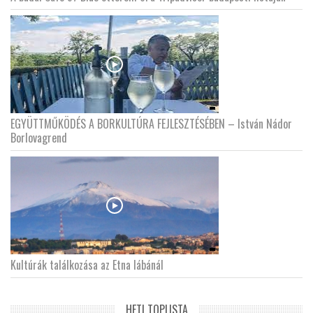
EGYÜTTMŰKÖDÉS A BORKULTÚRA FEJLESZTÉSÉBEN – István Nádor
Borlovagrend
Kultúrák találkozása az Etna lábánál
HETI TOPLISTA