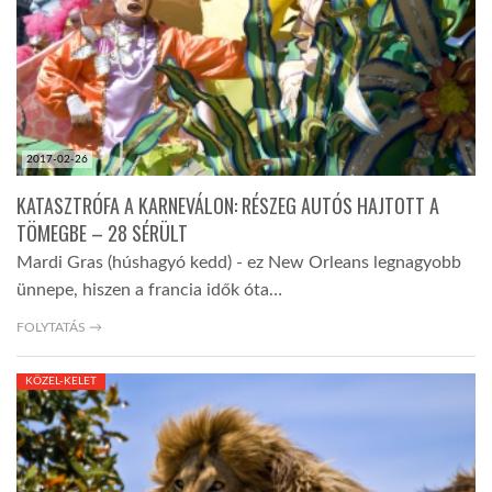
LATIMO.HU
GLOBOBOOK
2017-02-26
KATASZTRÓFA A KARNEVÁLON: RÉSZEG AUTÓS HAJTOTT A
TÖMEGBE – 28 SÉRÜLT
Mardi Gras (húshagyó kedd) - ez New Orleans legnagyobb
ünnepe, hiszen a francia idők óta…
FOLYTATÁS →
KÖZEL-KELET