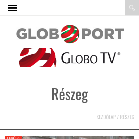
FŐOLDAL
AFRIKA
EURÓPA
Részeg
ÁZSIA
ÉSZAK-AMERIKA
KEZDŐLAP
/
RÉSZEG
LATIN-AMERIKA
EURÓPA