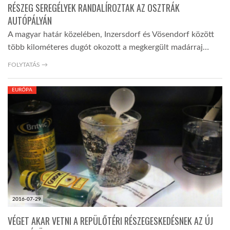
RÉSZEG SEREGÉLYEK RANDALÍROZTAK AZ OSZTRÁK
AUTÓPÁLYÁN
A magyar határ közelében, Inzersdorf és Vösendorf között
több kilométeres dugót okozott a megkergült madárraj…
FOLYTATÁS →
EURÓPA
2016-07-29
VÉGET AKAR VETNI A REPÜLŐTÉRI RÉSZEGESKEDÉSNEK AZ ÚJ