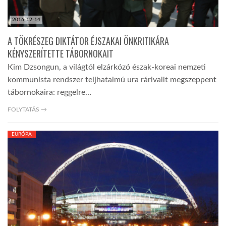
2016-12-14
A TÖKRÉSZEG DIKTÁTOR ÉJSZAKAI ÖNKRITIKÁRA
KÉNYSZERÍTETTE TÁBORNOKAIT
Kim Dzsongun, a világtól elzárkózó észak-koreai nemzeti
kommunista rendszer teljhatalmú ura rárivallt megszeppent
tábornokaira: reggelre…
FOLYTATÁS →
EURÓPA