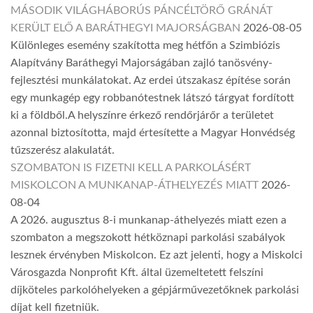
MÁSODIK VILÁGHÁBORÚS PÁNCÉLTÖRŐ GRÁNÁT
KERÜLT ELŐ A BARÁTHEGYI MAJORSÁGBAN
2026-08-05
Különleges esemény szakította meg hétfőn a Szimbiózis
Alapítvány Baráthegyi Majorságában zajló tanösvény-
fejlesztési munkálatokat. Az erdei útszakasz építése során
egy munkagép egy robbanótestnek látszó tárgyat fordított
ki a földből.A helyszínre érkező rendőrjárőr a területet
azonnal biztosította, majd értesítette a Magyar Honvédség
tűzszerész alakulatát.
SZOMBATON IS FIZETNI KELL A PARKOLÁSÉRT
MISKOLCON A MUNKANAP-ÁTHELYEZÉS MIATT
2026-
08-04
A 2026. augusztus 8-i munkanap-áthelyezés miatt ezen a
szombaton a megszokott hétköznapi parkolási szabályok
lesznek érvényben Miskolcon. Ez azt jelenti, hogy a Miskolci
Városgazda Nonprofit Kft. által üzemeltetett felszíni
díjköteles parkolóhelyeken a gépjárművezetőknek parkolási
díjat kell fizetniük.