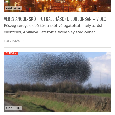
2016-11-12
VÉRES ANGOL-SKÓT FUTBALLHÁBORÚ LONDONBAN – VIDEÓ
Részeg seregek kísérték a skót válogatottat, mely az ősi
ellenféllel, Angliával játszott a Wembley stadionban.…
FOLYTATÁS →
EURÓPA
2016-10-07