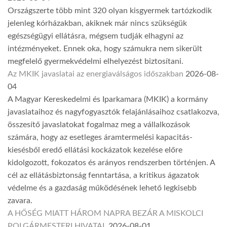
Országszerte több mint 320 olyan kisgyermek tartózkodik
jelenleg kórházakban, akiknek már nincs szükségük
egészségügyi ellátásra, mégsem tudják elhagyni az
intézményeket. Ennek oka, hogy számukra nem sikerült
megfelelő gyermekvédelmi elhelyezést biztosítani.
Az MKIK javaslatai az energiaválságos időszakban
2026-08-
04
A Magyar Kereskedelmi és Iparkamara (MKIK) a kormány
javaslataihoz és nagyfogyasztók felajánlásaihoz csatlakozva,
összesítő javaslatokat fogalmaz meg a vállalkozások
számára, hogy az esetleges áramtermelési kapacitás-
kiesésből eredő ellátási kockázatok kezelése előre
kidolgozott, fokozatos és arányos rendszerben történjen. A
cél az ellátásbiztonság fenntartása, a kritikus ágazatok
védelme és a gazdaság működésének lehető legkisebb
zavara.
A HŐSÉG MIATT HÁROM NAPRA BEZÁR A MISKOLCI
POLGÁRMESTERI HIVATAL
2026-08-01