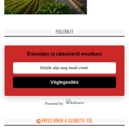
FOLLOW.IT
Értesüljön új cikkeinkről emailben!
Véglegesítés
Powered by
FRISS HÍREK A GLOBOTV-TŐL