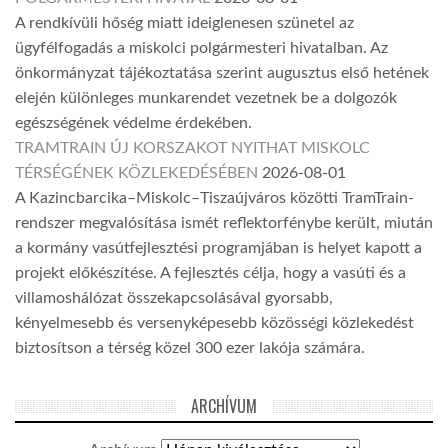
A rendkívüli hőség miatt ideiglenesen szünetel az
ügyfélfogadás a miskolci polgármesteri hivatalban. Az
önkormányzat tájékoztatása szerint augusztus első hetének
elején különleges munkarendet vezetnek be a dolgozók
egészségének védelme érdekében.
TRAMTRAIN ÚJ KORSZAKOT NYITHAT MISKOLC
TÉRSÉGÉNEK KÖZLEKEDÉSÉBEN
2026-08-01
A Kazincbarcika–Miskolc–Tiszaújváros közötti TramTrain-
rendszer megvalósítása ismét reflektorfénybe került, miután
a kormány vasútfejlesztési programjában is helyet kapott a
projekt előkészítése. A fejlesztés célja, hogy a vasúti és a
villamoshálózat összekapcsolásával gyorsabb,
kényelmesebb és versenyképesebb közösségi közlekedést
biztosítson a térség közel 300 ezer lakója számára.
ARCHÍVUM