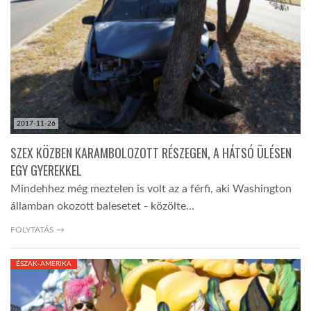
TROPICALMAGAZIN
GLOBOTV
AFRIKA TUDÁSTÁR
2017-11-26
SZEX KÖZBEN KARAMBOLOZOTT RÉSZEGEN, A HÁTSÓ ÜLÉSEN
A NAP SZÉPE
EGY GYEREKKEL
Mindehhez még meztelen is volt az a férfi, aki Washington
államban okozott balesetet - közölte…
LINKTR.EE
FOLYTATÁS →
GLOBOZSARU
ÉSZAK-AMERIKA
DOBRAVERO.HU