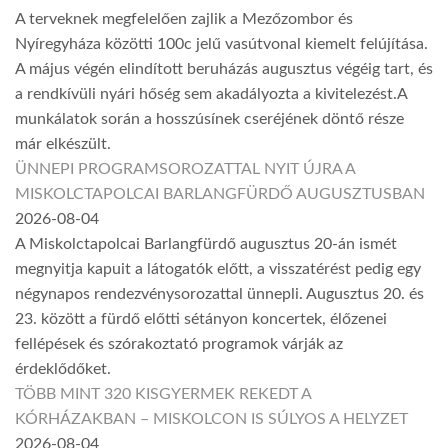
A terveknek megfelelően zajlik a Mezőzombor és
Nyíregyháza közötti 100c jelű vasútvonal kiemelt felújítása.
A május végén elindított beruházás augusztus végéig tart, és
a rendkívüli nyári hőség sem akadályozta a kivitelezést.A
munkálatok során a hosszúsínek cseréjének döntő része
már elkészült.
ÜNNEPI PROGRAMSOROZATTAL NYIT ÚJRA A
MISKOLCTAPOLCAI BARLANGFÜRDŐ AUGUSZTUSBAN
2026-08-04
A Miskolctapolcai Barlangfürdő augusztus 20-án ismét
megnyitja kapuit a látogatók előtt, a visszatérést pedig egy
négynapos rendezvénysorozattal ünnepli. Augusztus 20. és
23. között a fürdő előtti sétányon koncertek, élőzenei
fellépések és szórakoztató programok várják az
érdeklődőket.
TÖBB MINT 320 KISGYERMEK REKEDT A
KÓRHÁZAKBAN – MISKOLCON IS SÚLYOS A HELYZET
2026-08-04