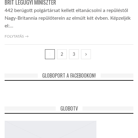
BRIT LÉGÜGYI MINISZTER
442 berúgott polgártársat kellett eltanácsolni a repüléstől
Nagy-Britannia repülőterein az elmúlt két évben. Képzeljék
el:…
FOLYTATÁS →
1
2
3
GLOBOPORT A FACEBOOKON!
GLOBOTV