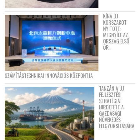
KÍNA ÚJ
KORSZAKOT
NYITOTT:
MEGNYÍLT AZ
ORSZÁG ELSŐ
ŰR-
SZÁMÍTÁSTECHNIKAI INNOVÁCIÓS KÖZPONTJA
TANZÁNIA ÚJ
FEJLESZTÉSI
STRATÉGIÁT
HIRDETETT A
GAZDASÁGI
NÖVEKEDÉS
FELGYORSÍTÁSÁRA