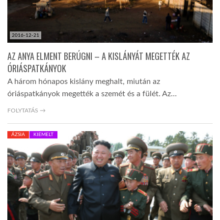
2016-12-21
AZ ANYA ELMENT BERÚGNI – A KISLÁNYÁT MEGETTÉK AZ
ÓRIÁSPATKÁNYOK
A három hónapos kislány meghalt, miután az
óriáspatkányok megették a szemét és a fülét. Az…
FOLYTATÁS →
ÁZSIA
KIEMELT