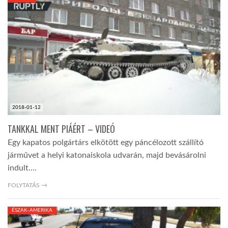
KÖZEL-KELET
AUSZTRÁLIA
A VILÁG ITTHON
2018-01-12
MÉDIA
TANKKAL MENT PIÁÉRT – VIDEÓ
Egy kapatos polgártárs elkötött egy páncélozott szállító
járművet a helyi katonaiskola udvarán, majd bevásárolni
indult.…
GLOBOTV BP
FOLYTATÁS →
ÉSZAK-AMERIKA
HÍR3D