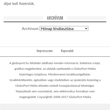
díjat kell fizetniük.
ARCHÍVUM
Archívum
Impresszum
Kapcsolat
A globoport.hu felületén található minden információ, beleértve a képi,
grafikai megjelenítést, az oldalak szerkezetét a GloboPort Média
kizárólagos tulajdona. Mindennemű továbbszolgáltatás,
továbbértékesítés, egészében vagy részleteiben az újraközlés kizárólag a
GloboPort Média előzetes írásbeli hozzájárulásával lehetséges.
Terjesztésük sem nyomtatott, sem elektronikus formában nem
megengedett. Copyright© 2008-2017 GloboPort Média