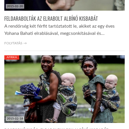
2015-02-20
FELDARABOLTÁK AZ ELRABOLT ALBÍNÓ KISBABÁT
A rendőrség két férfit tartóztatott le, akiket az egy éves
Yohana Bahati elrablásával, megcsonkításával és…
FOLYTATÁS →
AFRIKA
2015-02-18