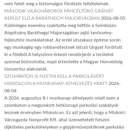
nem felelt meg a biztonságos fürdőzés feltételeinek.
MÁSODIK VILÁGHÁBORÚS PÁNCÉLTÖRŐ GRÁNÁT
KERÜLT ELŐ A BARÁTHEGYI MAJORSÁGBAN
2026-08-05
Különleges esemény szakította meg hétfőn a Szimbiózis
Alapítvány Baráthegyi Majorságában zajló tanösvény-
fejlesztési munkálatokat. Az erdei útszakasz építése során
egy munkagép egy robbanótestnek látszó tárgyat fordított
ki a földből.A helyszínre érkező rendőrjárőr a területet
azonnal biztosította, majd értesítette a Magyar Honvédség
tűzszerész alakulatát.
SZOMBATON IS FIZETNI KELL A PARKOLÁSÉRT
MISKOLCON A MUNKANAP-ÁTHELYEZÉS MIATT
2026-
08-04
A 2026. augusztus 8-i munkanap-áthelyezés miatt ezen a
szombaton a megszokott hétköznapi parkolási szabályok
lesznek érvényben Miskolcon. Ez azt jelenti, hogy a Miskolci
Városgazda Nonprofit Kft. által üzemeltetett felszíni
díjköteles parkolóhelyeken a gépjárművezetőknek parkolási