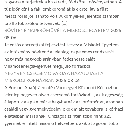
is gyorsan terjedtek a kiszáradt, földközeli növényzetben. A
tűz időnként a fák lombkoronáját is elérte, így a füst
messziről is jól látható volt. A környéken jelentős számban
találhatók szőlőültetvények, […]
BŐVÍTENÉ NAPERŐMŰVÉT A MISKOLCI EGYETEM
2026-
08-06
Jelentős energetikai fejlesztést tervez a Miskolci Egyetem:
az intézmény bővítené a jelenlegi napelemes rendszerét,
hogy még nagyobb arányban fedezhesse saját
villamosenergia-igényét megújuló forrásból.
NEGYVEN CSECSEMŐ VÁRJA A HAZAJUTÁST A
MISKOLCI KÓRHÁZBAN
2026-08-06
A Borsod-Abaúj-Zemplén Vármegyei Központi Kórházban
jelenleg negyven olyan csecsemő tartózkodik, akik egészségi
állapotuk alapján már elhagyhatnák az intézményt, azonban
családi vagy gyermekvédelmi okok miatt továbbra is kórházi
ellátásban maradnak. Országos szinten több mint 320
gyermek érintett hasonló helyzetben, akik átlagosan több