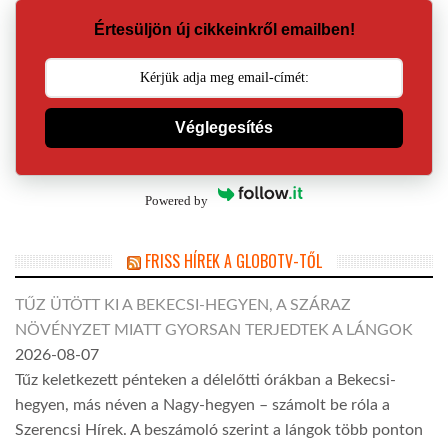
Értesüljön új cikkeinkről emailben!
Véglegesítés
Powered by
FRISS HÍREK A GLOBOTV-TŐL
TŰZ ÜTÖTT KI A BEKECSI-HEGYEN, A SZÁRAZ
NÖVÉNYZET MIATT GYORSAN TERJEDTEK A LÁNGOK
2026-08-07
Tűz keletkezett pénteken a délelőtti órákban a Bekecsi-
hegyen, más néven a Nagy-hegyen – számolt be róla a
Szerencsi Hírek. A beszámoló szerint a lángok több ponton