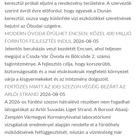
keresztül próbál eljutni a rendezvény területére. A szervezők
szerint évről évre előfordul, hogy egyesek a Dunán
keresztül, úszva vagy különféle vízi eszközökkel szeretnének
bejutni az Óbudai-szigetre.
MODERN ÓVODA ÉPÜLHET ENCSEN: KÖZEL 400 MILLIÓ
FORINTOS FEJLESZTÉS INDUL
2026-08-05
Jelentős beruházás veszi kezdetét Encsen, ahol teljesen
megújul a Csoda-Vár Óvoda és Bölcsőde 2. számú
tagintézménye. A fejlesztés célja, hogy korszerűbb,
biztonságosabb és a mai elvárásoknak megfelelő környezet
várja a kisgyermekeket és az intézmény dolgozóit.
FERTŐZÉS MIATT AZ IDEI SZEZON VÉGÉIG BEZÁRT AZ
ARLÓI STRAND
2026-08-05
A 2026-os fürdési szezon hátralévő részében nem fogadhat
látogatókat az Arlói Suvadás Liget Strand. A Borsod-Abaúj-
Zemplén Vármegyei Kormányhivatal laboratóriumi
vizsgálatok eredményei alapján rendelte el a fürdőhely
működésének felfüggesztését, miután a vízminőség már