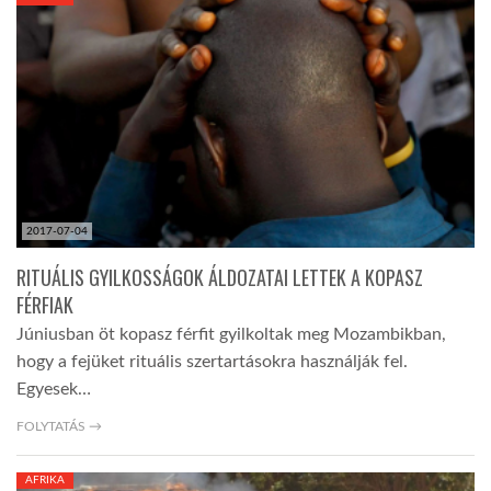
KÖZEL-KELET
AUSZTRÁLIA
A VILÁG ITTHON
2017-07-04
MÉDIA
RITUÁLIS GYILKOSSÁGOK ÁLDOZATAI LETTEK A KOPASZ
FÉRFIAK
Júniusban öt kopasz férfit gyilkoltak meg Mozambikban,
hogy a fejüket rituális szertartásokra használják fel.
Egyesek…
GLOBOTV BP
FOLYTATÁS →
HÍR3D
AFRIKA