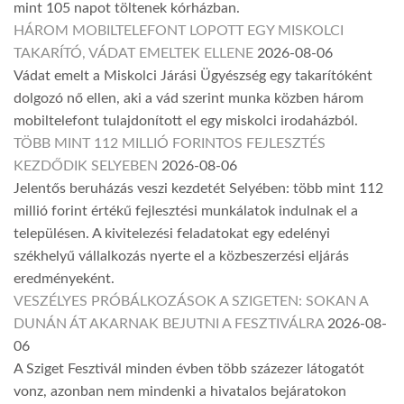
mint 105 napot töltenek kórházban.
HÁROM MOBILTELEFONT LOPOTT EGY MISKOLCI
TAKARÍTÓ, VÁDAT EMELTEK ELLENE
2026-08-06
Vádat emelt a Miskolci Járási Ügyészség egy takarítóként
dolgozó nő ellen, aki a vád szerint munka közben három
mobiltelefont tulajdonított el egy miskolci irodaházból.
TÖBB MINT 112 MILLIÓ FORINTOS FEJLESZTÉS
KEZDŐDIK SELYEBEN
2026-08-06
Jelentős beruházás veszi kezdetét Selyében: több mint 112
millió forint értékű fejlesztési munkálatok indulnak el a
településen. A kivitelezési feladatokat egy edelényi
székhelyű vállalkozás nyerte el a közbeszerzési eljárás
eredményeként.
VESZÉLYES PRÓBÁLKOZÁSOK A SZIGETEN: SOKAN A
DUNÁN ÁT AKARNAK BEJUTNI A FESZTIVÁLRA
2026-08-
06
A Sziget Fesztivál minden évben több százezer látogatót
vonz, azonban nem mindenki a hivatalos bejáratokon