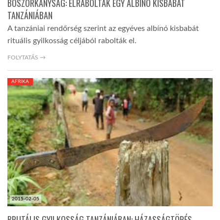
BOSZORKÁNYSÁG: ELRABOLTAK EGY ALBÍNÓ KISBABÁT
TANZÁNIÁBAN
A tanzániai rendőrség szerint az egyéves albínó kisbabát
rituális gyilkosság céljából rabolták el.
FOLYTATÁS →
AFRIKA
2015-02-05
BRUTÁLIS GYILKOSSÁG TANZÁNIÁBAN: HÁZASSÁGTÖRÉS