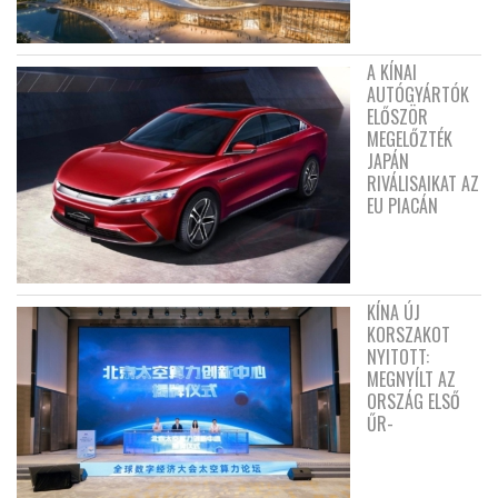
A KÍNAI
AUTÓGYÁRTÓK
ELŐSZÖR
MEGELŐZTÉK
JAPÁN
RIVÁLISAIKAT AZ
EU PIACÁN
KÍNA ÚJ
KORSZAKOT
NYITOTT:
MEGNYÍLT AZ
ORSZÁG ELSŐ
ŰR-