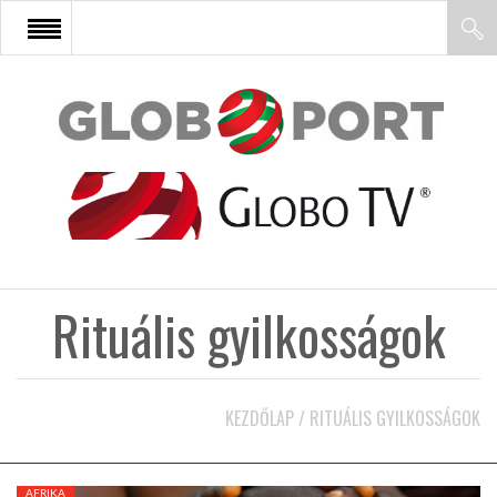
FŐOLDAL
AFRIKA
EURÓPA
Rituális gyilkosságok
ÁZSIA
ÉSZAK-AMERIKA
KEZDŐLAP
/
RITUÁLIS GYILKOSSÁGOK
LATIN-AMERIKA
AFRIKA