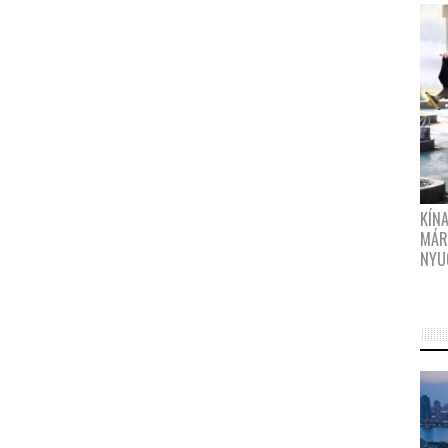
KÍN
MÁR
NYU