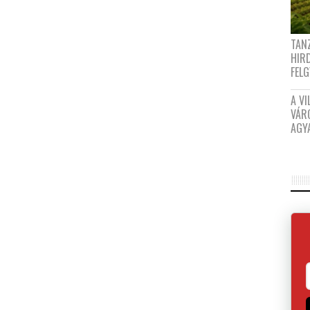
TANZ
HIR
FEL
A VI
VÁR
AGY