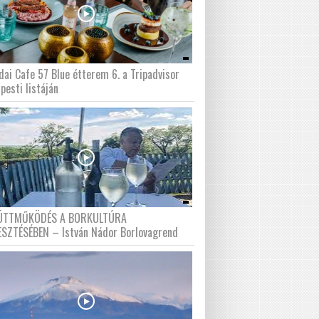
dai Cafe 57 Blue étterem 6. a Tripadvisor
pesti listáján
ÜTTMŰKÖDÉS A BORKULTÚRA
ESZTÉSÉBEN – István Nádor Borlovagrend