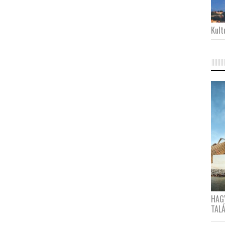
Kultu
HAG
TAL