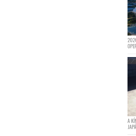
202
OPE
A K
JAPÁ