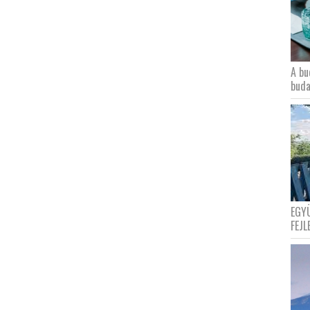
A bu
buda
EGY
FEJL