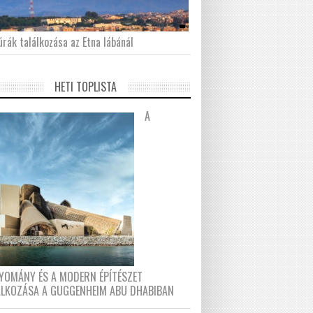
́rák találkozása az Etna lábánál
HETI TOPLISTA
A
YOMÁNY ÉS A MODERN ÉPÍTÉSZET
ÁLKOZÁSA A GUGGENHEIM ABU DHABIBAN