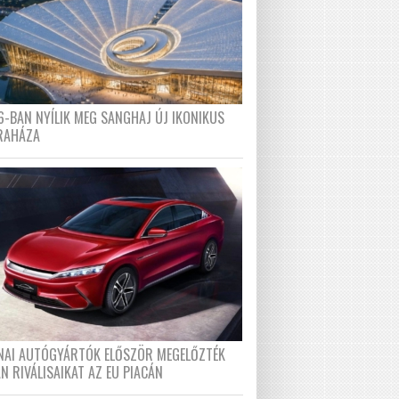
6-BAN NYÍLIK MEG SANGHAJ ÚJ IKONIKUS
RAHÁZA
ÍNAI AUTÓGYÁRTÓK ELŐSZÖR MEGELŐZTÉK
N RIVÁLISAIKAT AZ EU PIACÁN