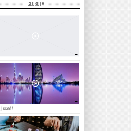
GLOBOTV
j csodái