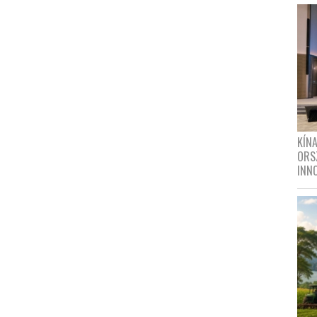
KÍN
ORS
INN