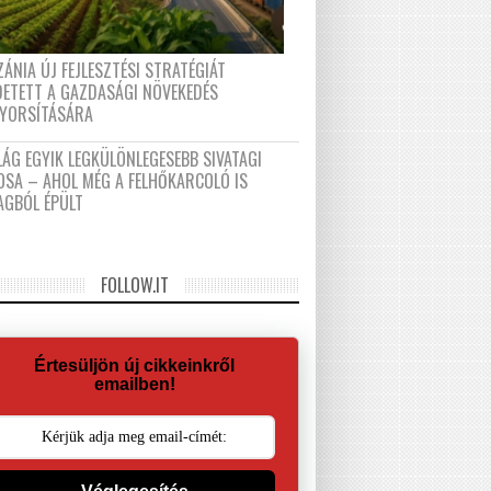
ÁNIA ÚJ FEJLESZTÉSI STRATÉGIÁT
DETETT A GAZDASÁGI NÖVEKEDÉS
GYORSÍTÁSÁRA
LÁG EGYIK LEGKÜLÖNLEGESEBB SIVATAGI
OSA – AHOL MÉG A FELHŐKARCOLÓ IS
AGBÓL ÉPÜLT
FOLLOW.IT
Értesüljön új cikkeinkről
emailben!