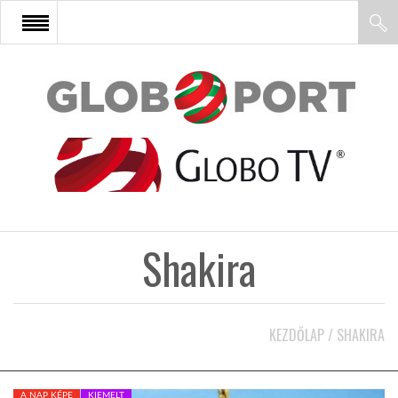
FŐOLDAL
AFRIKA
EURÓPA
Shakira
ÁZSIA
ÉSZAK-AMERIKA
KEZDŐLAP
/
SHAKIRA
LATIN-AMERIKA
A NAP KÉPE
KIEMELT