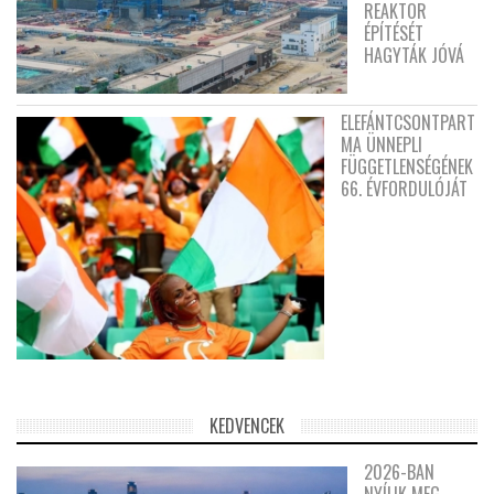
REAKTOR
ÉPÍTÉSÉT
HAGYTÁK JÓVÁ
ELEFÁNTCSONTPART
MA ÜNNEPLI
FÜGGETLENSÉGÉNEK
66. ÉVFORDULÓJÁT
KEDVENCEK
2026-BAN
NYÍLIK MEG