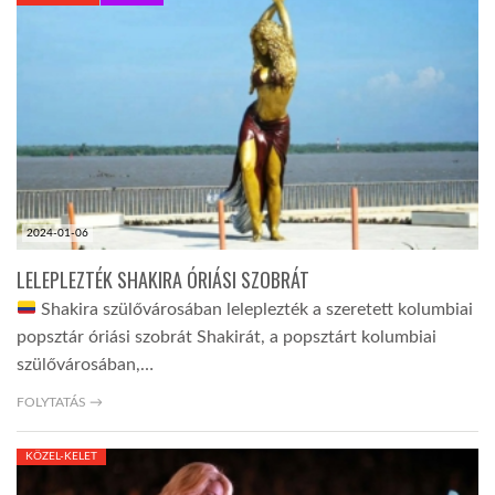
KÖZEL-KELET
AUSZTRÁLIA
A VILÁG ITTHON
2024-01-06
MÉDIA
LELEPLEZTÉK SHAKIRA ÓRIÁSI SZOBRÁT
Shakira szülővárosában leleplezték a szeretett kolumbiai
popsztár óriási szobrát Shakirát, a popsztárt kolumbiai
szülővárosában,…
GLOBOTV BP
FOLYTATÁS →
KÖZEL-KELET
HÍR3D