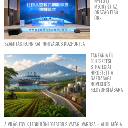
NYITOTT:
MEGNYÍLT AZ
ORSZÁG ELSŐ
ŰR-
SZÁMÍTÁSTECHNIKAI INNOVÁCIÓS KÖZPONTJA
TANZÁNIA ÚJ
FEJLESZTÉSI
STRATÉGIÁT
HIRDETETT A
GAZDASÁGI
NÖVEKEDÉS
FELGYORSÍTÁSÁRA
A VILÁG EGYIK LEGKÜLÖNLEGESEBB SIVATAGI VÁROSA – AHOL MÉG A