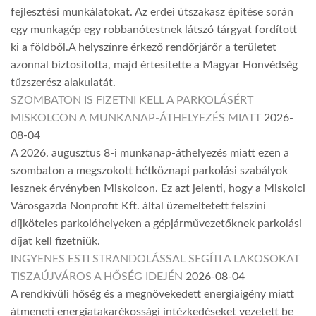
fejlesztési munkálatokat. Az erdei útszakasz építése során
egy munkagép egy robbanótestnek látszó tárgyat fordított
ki a földből.A helyszínre érkező rendőrjárőr a területet
azonnal biztosította, majd értesítette a Magyar Honvédség
tűzszerész alakulatát.
SZOMBATON IS FIZETNI KELL A PARKOLÁSÉRT
MISKOLCON A MUNKANAP-ÁTHELYEZÉS MIATT
2026-
08-04
A 2026. augusztus 8-i munkanap-áthelyezés miatt ezen a
szombaton a megszokott hétköznapi parkolási szabályok
lesznek érvényben Miskolcon. Ez azt jelenti, hogy a Miskolci
Városgazda Nonprofit Kft. által üzemeltetett felszíni
díjköteles parkolóhelyeken a gépjárművezetőknek parkolási
díjat kell fizetniük.
INGYENES ESTI STRANDOLÁSSAL SEGÍTI A LAKOSOKAT
TISZAÚJVÁROS A HŐSÉG IDEJÉN
2026-08-04
A rendkívüli hőség és a megnövekedett energiaigény miatt
átmeneti energiatakarékossági intézkedéseket vezetett be