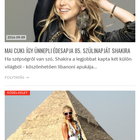
LATIMO.HU
GLOBOBOOK
2016-09-09
MAI CUKI: ÍGY ÜNNEPLI ÉDESAPJA 85. SZÜLINAPJÁT SHAKIRA
Ha szépségről van szó, Shakira a legjobbat kapta két külön
világból - köszönhetően libanoni apukája…
FOLYTATÁS →
KÖZEL-KELET