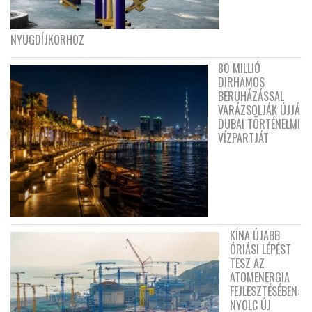
NYUGDÍJKORHOZ
80 MILLIÓ
DIRHAMOS
BERUHÁZÁSSAL
VARÁZSOLJÁK ÚJJÁ
DUBAI TÖRTÉNELMI
VÍZPARTJÁT
KÍNA ÚJABB
ÓRIÁSI LÉPÉST
TESZ AZ
ATOMENERGIA
FEJLESZTÉSÉBEN:
NYOLC ÚJ