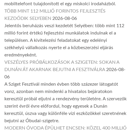
mobiltelefont tulajdonított el egy miskolci irodaházból.
TÖBB MINT 112 MILLIÓ FORINTOS FEJLESZTÉS
KEZDŐDIK SELYEBEN
2026-08-06
Jelentős beruházás veszi kezdetét Selyében: több mint 112
millió forint értékű fejlesztési munkálatok indulnak el a
településen. A kivitelezési feladatokat egy edelényi
székhelyű vállalkozás nyerte el a közbeszerzési eljárás
eredményeként.
VESZÉLYES PRÓBÁLKOZÁSOK A SZIGETEN: SOKAN A
DUNÁN ÁT AKARNAK BEJUTNI A FESZTIVÁLRA
2026-08-
06
A Sziget Fesztivál minden évben több százezer látogatót
vonz, azonban nem mindenki a hivatalos bejáratokon
keresztül próbál eljutni a rendezvény területére. A szervezők
szerint évről évre előfordul, hogy egyesek a Dunán
keresztül, úszva vagy különféle vízi eszközökkel szeretnének
bejutni az Óbudai-szigetre.
MODERN ÓVODA ÉPÜLHET ENCSEN: KÖZEL 400 MILLIÓ