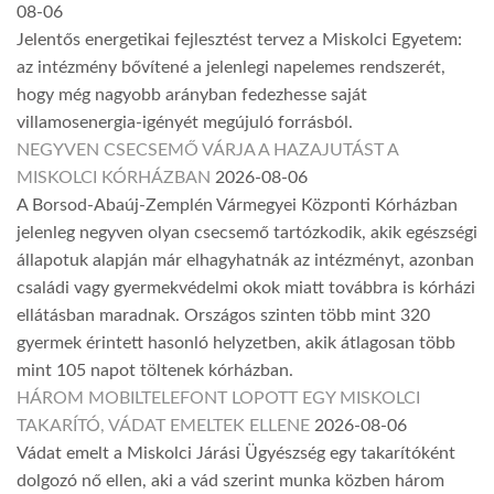
08-06
Jelentős energetikai fejlesztést tervez a Miskolci Egyetem:
az intézmény bővítené a jelenlegi napelemes rendszerét,
hogy még nagyobb arányban fedezhesse saját
villamosenergia-igényét megújuló forrásból.
NEGYVEN CSECSEMŐ VÁRJA A HAZAJUTÁST A
MISKOLCI KÓRHÁZBAN
2026-08-06
A Borsod-Abaúj-Zemplén Vármegyei Központi Kórházban
jelenleg negyven olyan csecsemő tartózkodik, akik egészségi
állapotuk alapján már elhagyhatnák az intézményt, azonban
családi vagy gyermekvédelmi okok miatt továbbra is kórházi
ellátásban maradnak. Országos szinten több mint 320
gyermek érintett hasonló helyzetben, akik átlagosan több
mint 105 napot töltenek kórházban.
HÁROM MOBILTELEFONT LOPOTT EGY MISKOLCI
TAKARÍTÓ, VÁDAT EMELTEK ELLENE
2026-08-06
Vádat emelt a Miskolci Járási Ügyészség egy takarítóként
dolgozó nő ellen, aki a vád szerint munka közben három