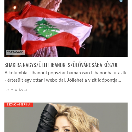
TROPICALMAGAZIN
GLOBOTV
AFRIKA TUDÁSTÁR
2017-04-05
SHAKIRA NAGYSZÜLEI LIBANONI SZÜLŐVÁROSÁBA KÉSZÜL
A NAP SZÉPE
A kolumbiai-libanoni popsztár hamarosan Libanonba utazik
- értesült egy ottani weboldal. Jóllehet a vizit időpontja…
LINKTR.EE
FOLYTATÁS →
ÉSZAK-AMERIKA
GLOBOZSARU
DOBRAVERO.HU