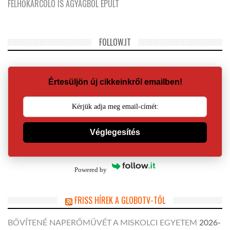
FELHŐKARCOLÓ IS AGYAGBÓL ÉPÜLT
FOLLOW.IT
Értesüljön új cikkeinkről emailben!
Véglegesítés
Powered by
FRISS HÍREK A GLOBOTV-TŐL
BŐVÍTENÉ NAPERŐMŰVÉT A MISKOLCI EGYETEM
2026-