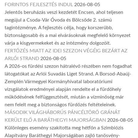
FORINTOS FEJLESZTÉS INDUL
2026-08-05
Jelentős beruházás veszi kezdetét Encsen, ahol teljesen
megújul a Csoda-Vár Óvoda és Bölcsőde 2. számú
tagintézménye. A fejlesztés célja, hogy korszerűbb,
biztonságosabb és a mai elvárásoknak megfelelő környezet
várja a kisgyermekeket és az intézmény dolgozóit.
FERTŐZÉS MIATT AZ IDEI SZEZON VÉGÉIG BEZÁRT AZ
ARLÓI STRAND
2026-08-05
A 2026-os fürdési szezon hátralévő részében nem fogadhat
látogatókat az Arlói Suvadás Liget Strand. A Borsod-Abaúj-
Zemplén Vármegyei Kormányhivatal laboratóriumi
vizsgálatok eredményei alapján rendelte el a fürdőhely
működésének felfüggesztését, miután a vízminőség már
nem felelt meg a biztonságos fürdőzés feltételeinek.
MÁSODIK VILÁGHÁBORÚS PÁNCÉLTÖRŐ GRÁNÁT
KERÜLT ELŐ A BARÁTHEGYI MAJORSÁGBAN
2026-08-05
Különleges esemény szakította meg hétfőn a Szimbiózis
Alapítvány Baráthegyi Majorságában zajló tanösvény-