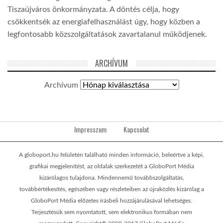
Tiszaújváros önkormányzata. A döntés célja, hogy
csökkentsék az energiafelhasználást úgy, hogy közben a
legfontosabb közszolgáltatások zavartalanul működjenek.
ARCHÍVUM
Archívum
Impresszum
Kapcsolat
A globoport.hu felületén található minden információ, beleértve a képi,
grafikai megjelenítést, az oldalak szerkezetét a GloboPort Média
kizárólagos tulajdona. Mindennemű továbbszolgáltatás,
továbbértékesítés, egészében vagy részleteiben az újraközlés kizárólag a
GloboPort Média előzetes írásbeli hozzájárulásával lehetséges.
Terjesztésük sem nyomtatott, sem elektronikus formában nem