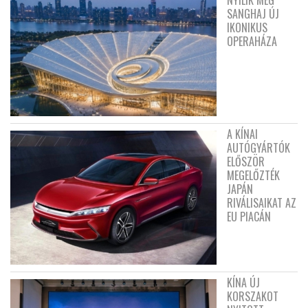
SANGHAJ ÚJ
IKONIKUS
OPERAHÁZA
A KÍNAI
AUTÓGYÁRTÓK
ELŐSZÖR
MEGELŐZTÉK
JAPÁN
RIVÁLISAIKAT AZ
EU PIACÁN
KÍNA ÚJ
KORSZAKOT