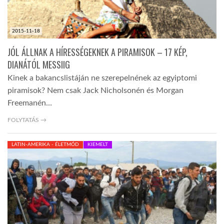
2015-11-18
JÓL ÁLLNAK A HÍRESSÉGEKNEK A PIRAMISOK – 17 KÉP,
DIANÁTÓL MESSIIG
Kinek a bakancslistáján ne szerepelnének az egyiptomi
piramisok? Nem csak Jack Nicholsonén és Morgan
Freemanén…
FOLYTATÁS →
LATIN-AMERIKA - ÉLETMÓD
KIEMELT