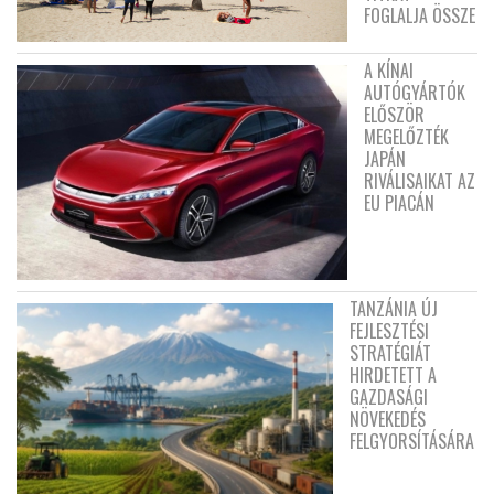
FOGLALJA ÖSSZE
A KÍNAI
AUTÓGYÁRTÓK
ELŐSZÖR
MEGELŐZTÉK
JAPÁN
RIVÁLISAIKAT AZ
EU PIACÁN
TANZÁNIA ÚJ
FEJLESZTÉSI
STRATÉGIÁT
HIRDETETT A
GAZDASÁGI
NÖVEKEDÉS
FELGYORSÍTÁSÁRA