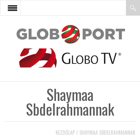
FŐOLDAL
AFRIKA
EURÓPA
Shaymaa
ÁZSIA
Sbdelrahmannak
ÉSZAK-AMERIKA
KEZDŐLAP
/
SHAYMAA SBDELRAHMANNAK
LATIN-AMERIKA