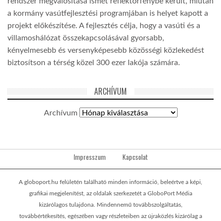
rendszer megvalósítása ismét reflektorfénybe került, miután
a kormány vasútfejlesztési programjában is helyet kapott a
projekt előkészítése. A fejlesztés célja, hogy a vasúti és a
villamoshálózat összekapcsolásával gyorsabb,
kényelmesebb és versenyképesebb közösségi közlekedést
biztosítson a térség közel 300 ezer lakója számára.
ARCHÍVUM
Archívum
Impresszum
Kapcsolat
A globoport.hu felületén található minden információ, beleértve a képi,
grafikai megjelenítést, az oldalak szerkezetét a GloboPort Média
kizárólagos tulajdona. Mindennemű továbbszolgáltatás,
továbbértékesítés, egészében vagy részleteiben az újraközlés kizárólag a