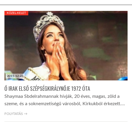
KÖZEL-KELET
KÖZEL-KELET
AUSZTRÁLIA
A VILÁG ITTHON
MÉDIA
2015-12-21
Ő IRAK ELSŐ SZÉPSÉGKIRÁLYNŐJE 1972 ÓTA
Shaymaa Sbdelrahmannak hívják, 20 éves, magas, zöld a
szeme, és a soknemzetiségű városból, Kirkukból érkezett.…
GLOBOTV BP
FOLYTATÁS →
HÍR3D