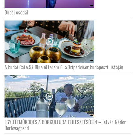
Dubaj csodái
LATIMO.HU
GLOBOBOOK
A budai Cafe 57 Blue étterem 6. a Tripadvisor budapesti listáján
EGYÜTTMŰKÖDÉS A BORKULTÚRA FEJLESZTÉSÉBEN – István Nádor
Borlovagrend