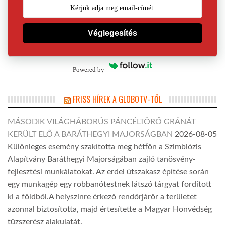
Véglegesítés
Powered by
FRISS HÍREK A GLOBOTV-TŐL
MÁSODIK VILÁGHÁBORÚS PÁNCÉLTÖRŐ GRÁNÁT
KERÜLT ELŐ A BARÁTHEGYI MAJORSÁGBAN
2026-08-05
Különleges esemény szakította meg hétfőn a Szimbiózis
Alapítvány Baráthegyi Majorságában zajló tanösvény-
fejlesztési munkálatokat. Az erdei útszakasz építése során
egy munkagép egy robbanótestnek látszó tárgyat fordított
ki a földből.A helyszínre érkező rendőrjárőr a területet
azonnal biztosította, majd értesítette a Magyar Honvédség
tűzszerész alakulatát.