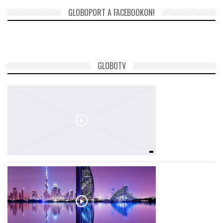
GLOBOPORT A FACEBOOKON!
TROPICALMAGAZIN
GLOBOTV
GLOBOTV
AFRIKA TUDÁSTÁR
A NAP SZÉPE
LINKTR.EE
GLOBOZSARU
DOBRAVERO.HU