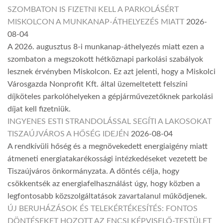
SZOMBATON IS FIZETNI KELL A PARKOLÁSÉRT
MISKOLCON A MUNKANAP-ÁTHELYEZÉS MIATT
2026-
08-04
A 2026. augusztus 8-i munkanap-áthelyezés miatt ezen a
szombaton a megszokott hétköznapi parkolási szabályok
lesznek érvényben Miskolcon. Ez azt jelenti, hogy a Miskolci
Városgazda Nonprofit Kft. által üzemeltetett felszíni
díjköteles parkolóhelyeken a gépjárművezetőknek parkolási
díjat kell fizetniük.
INGYENES ESTI STRANDOLÁSSAL SEGÍTI A LAKOSOKAT
TISZAÚJVÁROS A HŐSÉG IDEJÉN
2026-08-04
A rendkívüli hőség és a megnövekedett energiaigény miatt
átmeneti energiatakarékossági intézkedéseket vezetett be
Tiszaújváros önkormányzata. A döntés célja, hogy
csökkentsék az energiafelhasználást úgy, hogy közben a
legfontosabb közszolgáltatások zavartalanul működjenek.
ÚJ BERUHÁZÁSOK ÉS TELEKÉRTÉKESÍTÉS: FONTOS
DÖNTÉSEKET HOZOTT AZ ENCSI KÉPVISELŐ-TESTÜLET