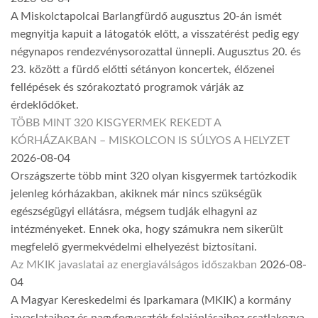
A Miskolctapolcai Barlangfürdő augusztus 20-án ismét
megnyitja kapuit a látogatók előtt, a visszatérést pedig egy
négynapos rendezvénysorozattal ünnepli. Augusztus 20. és
23. között a fürdő előtti sétányon koncertek, élőzenei
fellépések és szórakoztató programok várják az
érdeklődőket.
TÖBB MINT 320 KISGYERMEK REKEDT A
KÓRHÁZAKBAN – MISKOLCON IS SÚLYOS A HELYZET
2026-08-04
Országszerte több mint 320 olyan kisgyermek tartózkodik
jelenleg kórházakban, akiknek már nincs szükségük
egészségügyi ellátásra, mégsem tudják elhagyni az
intézményeket. Ennek oka, hogy számukra nem sikerült
megfelelő gyermekvédelmi elhelyezést biztosítani.
Az MKIK javaslatai az energiaválságos időszakban
2026-08-
04
A Magyar Kereskedelmi és Iparkamara (MKIK) a kormány