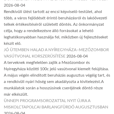
2026-08-04
Rendkívüli ülést tartott az encsi képviselő-testület, ahol
több, a város fejlődését érintő beruházásról és lakóövezeti
telkek értékesítéséről született döntés. Az önkormányzat
célja, hogy a rendelkezésre álló forrásokat a lehető
leghatékonyabban használja fel, miközben új fejlesztéseket
készít elő.
JÓ ÜTEMBEN HALAD A NYÍREGYHÁZA–MEZŐZOMBOR
VASÚTVONAL KORSZERŰSÍTÉSE
2026-08-04
A terveknek megfelelően zajlik a Mezőzombor és
Nyíregyháza közötti 100c jelű vasútvonal kiemelt felújítása.
A május végén elindított beruházás augusztus végéig tart, és
a rendkívüli nyári hőség sem akadályozta a kivitelezést.A
munkálatok során a hosszúsínek cseréjének döntő része
már elkészült.
ÜNNEPI PROGRAMSOROZATTAL NYIT ÚJRA A
MISKOLCTAPOLCAI BARLANGFÜRDŐ AUGUSZTUSBAN
2026-08-04