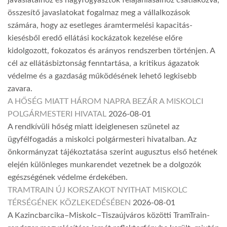
javaslataihoz és nagyfogyasztók felajánlásaihoz csatlakozva,
összesítő javaslatokat fogalmaz meg a vállalkozások
számára, hogy az esetleges áramtermelési kapacitás-
kiesésből eredő ellátási kockázatok kezelése előre
kidolgozott, fokozatos és arányos rendszerben történjen. A
cél az ellátásbiztonság fenntartása, a kritikus ágazatok
védelme és a gazdaság működésének lehető legkisebb
zavara.
A HŐSÉG MIATT HÁROM NAPRA BEZÁR A MISKOLCI
POLGÁRMESTERI HIVATAL
2026-08-01
A rendkívüli hőség miatt ideiglenesen szünetel az
ügyfélfogadás a miskolci polgármesteri hivatalban. Az
önkormányzat tájékoztatása szerint augusztus első hetének
elején különleges munkarendet vezetnek be a dolgozók
egészségének védelme érdekében.
TRAMTRAIN ÚJ KORSZAKOT NYITHAT MISKOLC
TÉRSÉGÉNEK KÖZLEKEDÉSÉBEN
2026-08-01
A Kazincbarcika–Miskolc–Tiszaújváros közötti TramTrain-