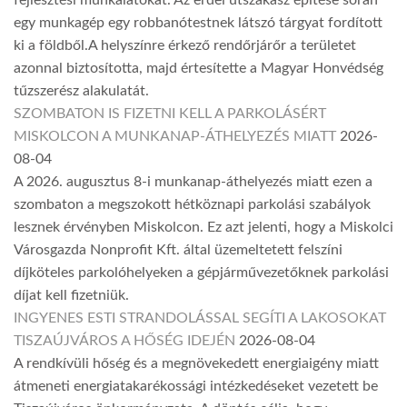
fejlesztési munkálatokat. Az erdei útszakasz építése során
egy munkagép egy robbanótestnek látszó tárgyat fordított
ki a földből.A helyszínre érkező rendőrjárőr a területet
azonnal biztosította, majd értesítette a Magyar Honvédség
tűzszerész alakulatát.
SZOMBATON IS FIZETNI KELL A PARKOLÁSÉRT
MISKOLCON A MUNKANAP-ÁTHELYEZÉS MIATT
2026-
08-04
A 2026. augusztus 8-i munkanap-áthelyezés miatt ezen a
szombaton a megszokott hétköznapi parkolási szabályok
lesznek érvényben Miskolcon. Ez azt jelenti, hogy a Miskolci
Városgazda Nonprofit Kft. által üzemeltetett felszíni
díjköteles parkolóhelyeken a gépjárművezetőknek parkolási
díjat kell fizetniük.
INGYENES ESTI STRANDOLÁSSAL SEGÍTI A LAKOSOKAT
TISZAÚJVÁROS A HŐSÉG IDEJÉN
2026-08-04
A rendkívüli hőség és a megnövekedett energiaigény miatt
átmeneti energiatakarékossági intézkedéseket vezetett be