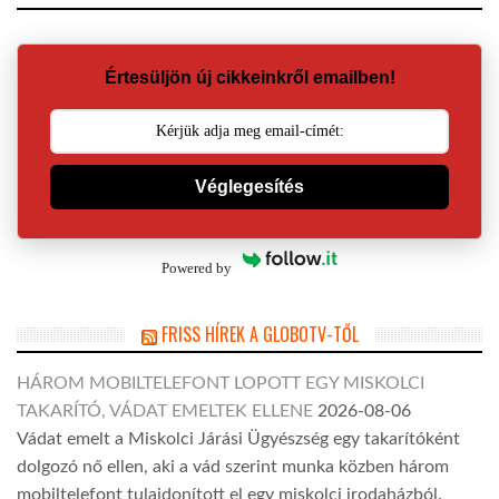
Értesüljön új cikkeinkről emailben!
Véglegesítés
Powered by
FRISS HÍREK A GLOBOTV-TŐL
HÁROM MOBILTELEFONT LOPOTT EGY MISKOLCI
TAKARÍTÓ, VÁDAT EMELTEK ELLENE
2026-08-06
Vádat emelt a Miskolci Járási Ügyészség egy takarítóként
dolgozó nő ellen, aki a vád szerint munka közben három
mobiltelefont tulajdonított el egy miskolci irodaházból.