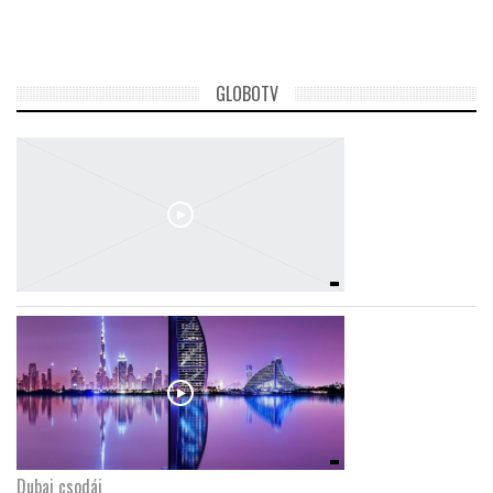
TROPICALMAGAZIN
GLOBOTV
GLOBOTV
AFRIKA TUDÁSTÁR
A NAP SZÉPE
LINKTR.EE
GLOBOZSARU
DOBRAVERO.HU
Dubaj csodái