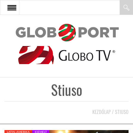
FŐOLDAL
AFRIKA
EURÓPA
Stiuso
ÁZSIA
ÉSZAK-AMERIKA
KEZDŐLAP
/
STIUSO
LATIN-AMERIKA
LATIN-AMERIKA
KIEMELT