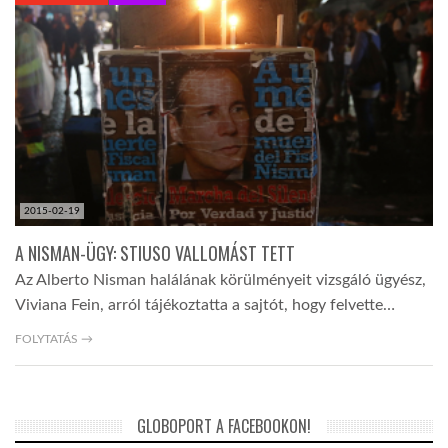
KÖZEL-KELET
AUSZTRÁLIA
A VILÁG ITTHON
2015-02-19
MÉDIA
A NISMAN-ÜGY: STIUSO VALLOMÁST TETT
Az Alberto Nisman halálának körülményeit vizsgáló ügyész,
Viviana Fein, arról tájékoztatta a sajtót, hogy felvette…
FOLYTATÁS →
GLOBOTV BP
GLOBOPORT A FACEBOOKON!
HÍR3D