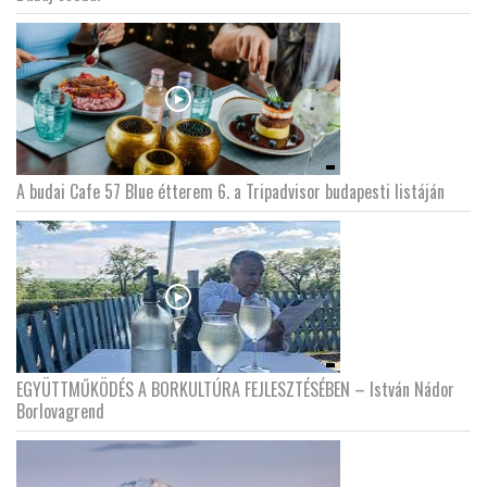
LATIMO.HU
GLOBOBOOK
A budai Cafe 57 Blue étterem 6. a Tripadvisor budapesti listáján
EGYÜTTMŰKÖDÉS A BORKULTÚRA FEJLESZTÉSÉBEN – István Nádor
Borlovagrend