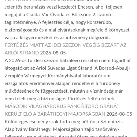
Jelentős beruházás veszi kezdetét Encsen, ahol teljesen
megújul a Csoda-Vár Óvoda és Bölcsőde 2. számú
tagintézménye. A fejlesztés célja, hogy korszerűbb,
biztonságosabb és a mai elvárásoknak megfelelő környezet
várja a kisgyermekeket és az intézmény dolgozóit.
FERTŐZÉS MIATT AZ IDEI SZEZON VÉGÉIG BEZÁRT AZ
ARLÓI STRAND
2026-08-05
A 2026-os fürdési szezon hátralévő részében nem fogadhat
látogatókat az Arlói Suvadás Liget Strand. A Borsod-Abaúj-
Zemplén Vármegyei Kormányhivatal laboratóriumi
vizsgálatok eredményei alapján rendelte el a fürdőhely
működésének felfüggesztését, miután a vízminőség már
nem felelt meg a biztonságos fürdőzés feltételeinek.
MÁSODIK VILÁGHÁBORÚS PÁNCÉLTÖRŐ GRÁNÁT
KERÜLT ELŐ A BARÁTHEGYI MAJORSÁGBAN
2026-08-05
Különleges esemény szakította meg hétfőn a Szimbiózis
Alapítvány Baráthegyi Majorságában zajló tanösvény-