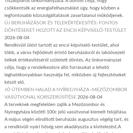
Tiszaújváros önkormányzata. A döntés célja, hogy
csökkentsék az energiafelhasználást úgy, hogy közben a
legfontosabb közszolgáltatások zavartalanul működjenek.
ÚJ BERUHÁZÁSOK ÉS TELEKÉRTÉKESÍTÉS: FONTOS
DÖNTÉSEKET HOZOTT AZ ENCSI KÉPVISELŐ-TESTÜLET
2026-08-04
Rendkívüli ülést tartott az encsi képviselő-testület, ahol
több, a város fejlődését érintő beruházásról és lakóövezeti
telkek értékesítéséről született döntés. Az önkormányzat
célja, hogy a rendelkezésre álló forrásokat a lehető
leghatékonyabban használja fel, miközben új fejlesztéseket
készít elő.
JÓ ÜTEMBEN HALAD A NYÍREGYHÁZA–MEZŐZOMBOR
VASÚTVONAL KORSZERŰSÍTÉSE
2026-08-04
A terveknek megfelelően zajlik a Mezőzombor és
Nyíregyháza közötti 100c jelű vasútvonal kiemelt felújítása.
A május végén elindított beruházás augusztus végéig tart, és
a rendkívüli nyári hőség sem akadályozta a kivitelezést.A