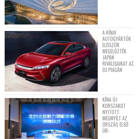
A KÍNAI
AUTÓGYÁRTÓK
ELŐSZÖR
MEGELŐZTÉK
JAPÁN
RIVÁLISAIKAT AZ
EU PIACÁN
KÍNA ÚJ
KORSZAKOT
NYITOTT:
MEGNYÍLT AZ
ORSZÁG ELSŐ
ŰR-