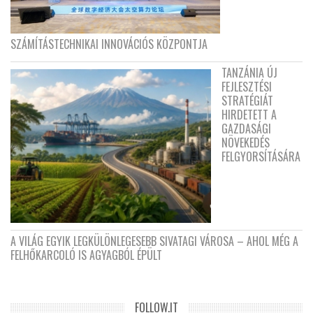
SZÁMÍTÁSTECHNIKAI INNOVÁCIÓS KÖZPONTJA
TANZÁNIA ÚJ
FEJLESZTÉSI
STRATÉGIÁT
HIRDETETT A
GAZDASÁGI
NÖVEKEDÉS
FELGYORSÍTÁSÁRA
A VILÁG EGYIK LEGKÜLÖNLEGESEBB SIVATAGI VÁROSA – AHOL MÉG A
FELHŐKARCOLÓ IS AGYAGBÓL ÉPÜLT
FOLLOW.IT