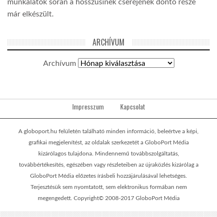
munkálatok során a hosszúsínek cseréjének döntő része
már elkészült.
ARCHÍVUM
Archívum
Impresszum
Kapcsolat
A globoport.hu felületén található minden információ, beleértve a képi,
grafikai megjelenítést, az oldalak szerkezetét a GloboPort Média
kizárólagos tulajdona. Mindennemű továbbszolgáltatás,
továbbértékesítés, egészében vagy részleteiben az újraközlés kizárólag a
GloboPort Média előzetes írásbeli hozzájárulásával lehetséges.
Terjesztésük sem nyomtatott, sem elektronikus formában nem
megengedett. Copyright© 2008-2017 GloboPort Média