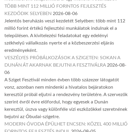
TÖBB MINT 112 MILLIÓ FORINTOS FEJLESZTÉS
KEZDŐDIK SELYEBEN
2026-08-06
Jelentős beruházás veszi kezdetét Selyében: több mint 112
millió forint értékű fejlesztési munkálatok indulnak el a
településen. A kivitelezési feladatokat egy edelényi
székhelyű vállalkozás nyerte el a közbeszerzési eljárás
eredményeként.
VESZÉLYES PRÓBÁLKOZÁSOK A SZIGETEN: SOKAN A
DUNÁN ÁT AKARNAK BEJUTNI A FESZTIVÁLRA
2026-08-
06
A Sziget Fesztivál minden évben több százezer látogatót
vonz, azonban nem mindenki a hivatalos bejáratokon
keresztül próbál eljutni a rendezvény területére. A szervezők
szerint évről évre előfordul, hogy egyesek a Dunán
keresztül, úszva vagy különféle vízi eszközökkel szeretnének
bejutni az Óbudai-szigetre.
MODERN ÓVODA ÉPÜLHET ENCSEN: KÖZEL 400 MILLIÓ
FORINTOS FEJLESZTÉS INDUL
2026-08-05