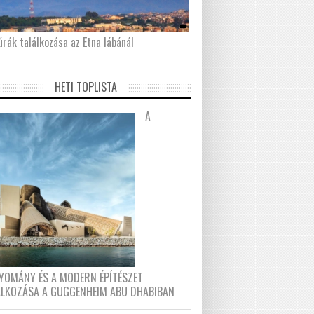
́rák találkozása az Etna lábánál
HETI TOPLISTA
A
YOMÁNY ÉS A MODERN ÉPÍTÉSZET
ÁLKOZÁSA A GUGGENHEIM ABU DHABIBAN