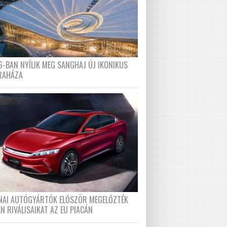
6-BAN NYÍLIK MEG SANGHAJ ÚJ IKONIKUS
RAHÁZA
ÍNAI AUTÓGYÁRTÓK ELŐSZÖR MEGELŐZTÉK
N RIVÁLISAIKAT AZ EU PIACÁN