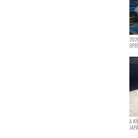
202
OPE
A K
JAPÁ