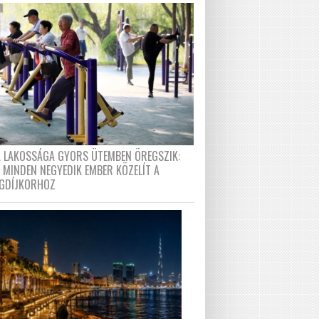
A LAKOSSÁGA GYORS ÜTEMBEN ÖREGSZIK:
 MINDEN NEGYEDIK EMBER KÖZELÍT A
GDÍJKORHOZ