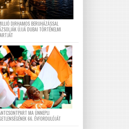
MILLIÓ DIRHAMOS BERUHÁZÁSSAL
ÁZSOLJÁK ÚJJÁ DUBAI TÖRTÉNELMI
PARTJÁT
FÁNTCSONTPART MA ÜNNEPLI
GETLENSÉGÉNEK 66. ÉVFORDULÓJÁT