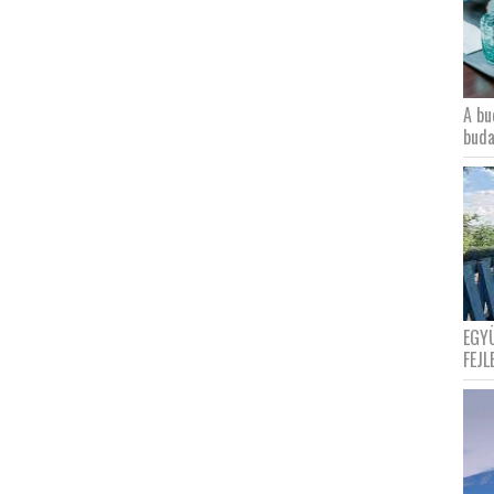
A bu
buda
EGY
FEJL