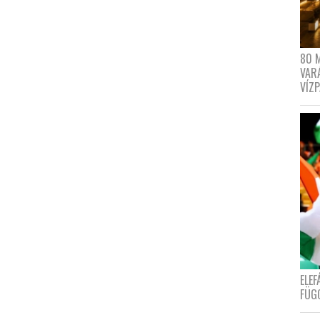
80 
VAR
VÍZ
ELE
FÜG