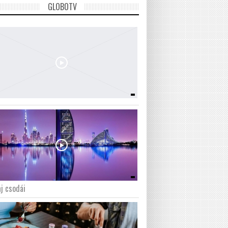
GLOBOTV
j csodái