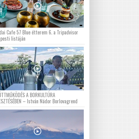
dai Cafe 57 Blue étterem 6. a Tripadvisor
pesti listáján
ÜTTMŰKÖDÉS A BORKULTÚRA
ESZTÉSÉBEN – István Nádor Borlovagrend