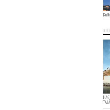
Kultu
HAG
TAL