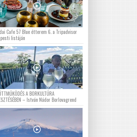
dai Cafe 57 Blue étterem 6. a Tripadvisor
pesti listáján
ÜTTMŰKÖDÉS A BORKULTÚRA
ESZTÉSÉBEN – István Nádor Borlovagrend