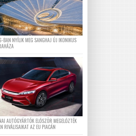
6-BAN NYÍLIK MEG SANGHAJ ÚJ IKONIKUS
RAHÁZA
ÍNAI AUTÓGYÁRTÓK ELŐSZÖR MEGELŐZTÉK
N RIVÁLISAIKAT AZ EU PIACÁN