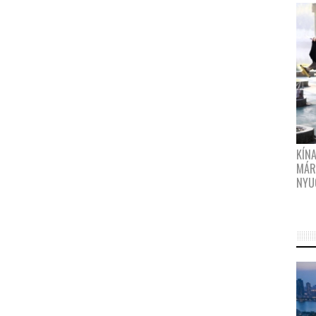
KÍN
MÁR
NYU