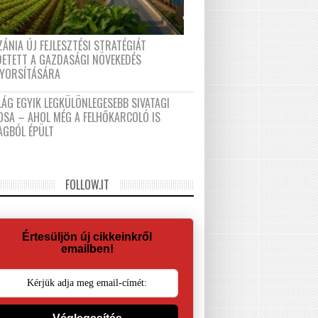
ÁNIA ÚJ FEJLESZTÉSI STRATÉGIÁT
DETETT A GAZDASÁGI NÖVEKEDÉS
GYORSÍTÁSÁRA
LÁG EGYIK LEGKÜLÖNLEGESEBB SIVATAGI
OSA – AHOL MÉG A FELHŐKARCOLÓ IS
AGBÓL ÉPÜLT
FOLLOW.IT
Értesüljön új cikkeinkről
emailben!