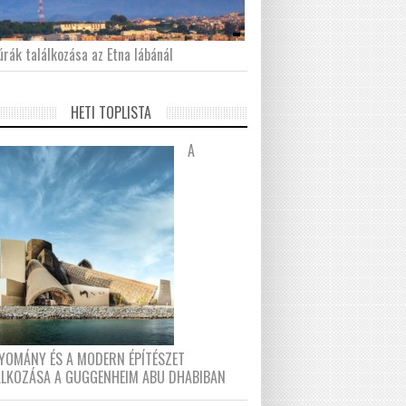
́rák találkozása az Etna lábánál
HETI TOPLISTA
A
YOMÁNY ÉS A MODERN ÉPÍTÉSZET
ÁLKOZÁSA A GUGGENHEIM ABU DHABIBAN