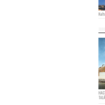
Kultu
HAG
TAL