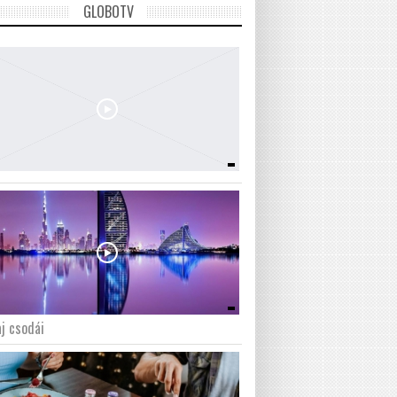
GLOBOTV
j csodái