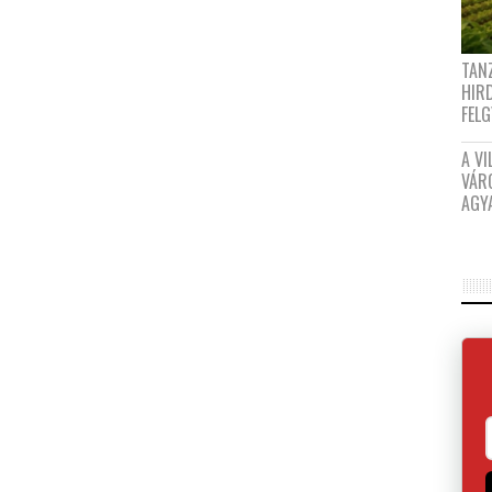
TANZ
HIR
FEL
A VI
VÁR
AGY