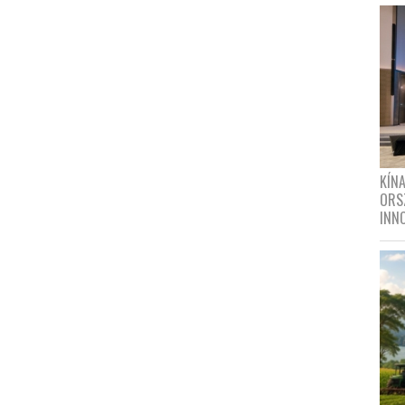
KÍN
ORS
INN