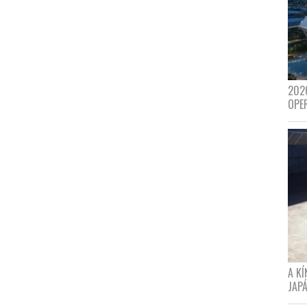
202
OPE
A K
JAPÁ