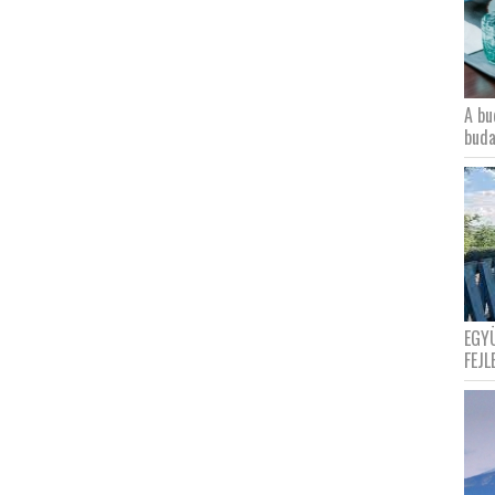
A bu
buda
EGY
FEJL