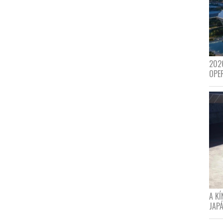
202
OPE
A K
JAPÁ