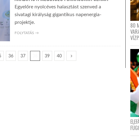
Egyelőre nyolcéves halasztást szenved a
sivatagi királyság gigantikus napenergia-
projektje.
80 
VAR
FOLYTATÁS →
VÍZ
5
36
37
38
39
40
ELE
FÜG