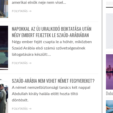
amerikai elnök neje nem visel…
FOLYTATÁS →
NAPOKKAL AZ ÚJ URALKODÓ BEIKTATÁSA UTÁN
NÉGY EMBERT FEJEZTEK LE SZAÚD-ARÁBIÁBAN
Négy ember fejét csapta le a hóhér, miközben
Szaúd Arábia első számú szövetségesének
látogatására készült:…
FOLYTATÁS →
SZAÚD-ARÁBIA NEM VEHET NÉMET FEGYVEREKET?
A német nemzetbiztonsági tanács két nappal
Duba
Abdullah király halála előtt hozta tiltó
döntését.
FOLYTATÁS →