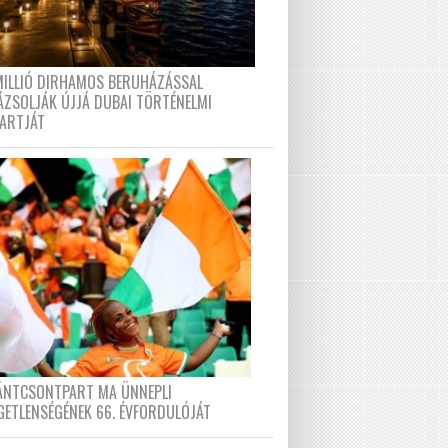
MILLIÓ DIRHAMOS BERUHÁZÁSSAL
ÁZSOLJÁK ÚJJÁ DUBAI TÖRTÉNELMI
PARTJÁT
FÁNTCSONTPART MA ÜNNEPLI
GETLENSÉGÉNEK 66. ÉVFORDULÓJÁT