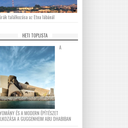
́rák találkozása az Etna lábánál
HETI TOPLISTA
A
YOMÁNY ÉS A MODERN ÉPÍTÉSZET
ÁLKOZÁSA A GUGGENHEIM ABU DHABIBAN