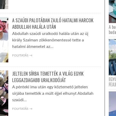
A SZAÚDI PALOTÁBAN ZAJLÓ HATALMI HARCOK
ABDULLAH HALÁLA UTÁN
A bu
buda
Abdullah szaúdi uralkodó halála után az új
király Szalman zökkenőmentessé tette a
hatalmi átmenetet az…
FOLYTATÁS →
JELTELEN SÍRBA TEMETTÉK A VILÁG EGYIK
EGY
LEGGAZDAGABB URALKODÓJÁT
FEJL
A pénteki ima után egy köztemető jeltelen
sírjába temették a múlt éjjel elhunyt Abdallah
szaúdi…
FOLYTATÁS →