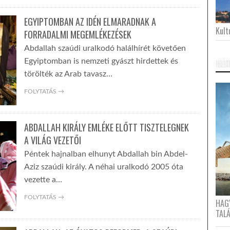
EGYIPTOMBAN AZ IDÉN ELMARADNAK A
Kultu
FORRADALMI MEGEMLÉKEZÉSEK
Abdallah szaúdi uralkodó halálhírét követően
Egyiptomban is nemzeti gyászt hirdettek és
törölték az Arab tavasz…
FOLYTATÁS →
ABDALLAH KIRÁLY EMLÉKE ELŐTT TISZTELEGNEK
A VILÁG VEZETŐI
Péntek hajnalban elhunyt Abdallah bin Abdel-
Aziz szaúdi király. A néhai uralkodó 2005 óta
vezette a…
FOLYTATÁS →
HAG
TAL