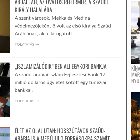
ABDALLAH, AZ ÓVATOS REFORMER. A SZAÚDI
KIRÁLY HALÁLÁRA
A szent városok, Mekka és Medina
védelmezőjeként ő volt az első királya Szaúd-
Arábiának, aki ellátogatott…
FOLYTATÁS →
„ISZLAMIZÁLÓDIK” BEN ALI EGYKORI BANKJA
KÍN
MÁR
A szaúd-arábiai Iszlám Fejlesztési Bank 17
NYU
millió dolláros ügyletet kötött egy tunéziai
bankkal.
FOLYTATÁS →
ÉLET AZ OLAJ UTÁN: HOSSZÚTÁVON SZAÚD-
ARÁBIA IS A MEGÚJULÓ FORRÁSOKRA SZÁMÍT