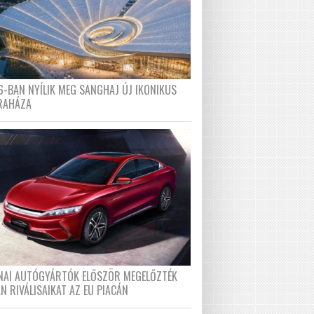
6-BAN NYÍLIK MEG SANGHAJ ÚJ IKONIKUS
RAHÁZA
ÍNAI AUTÓGYÁRTÓK ELŐSZÖR MEGELŐZTÉK
N RIVÁLISAIKAT AZ EU PIACÁN