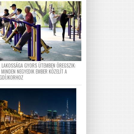
A LAKOSSÁGA GYORS ÜTEMBEN ÖREGSZIK:
 MINDEN NEGYEDIK EMBER KÖZELÍT A
GDÍJKORHOZ