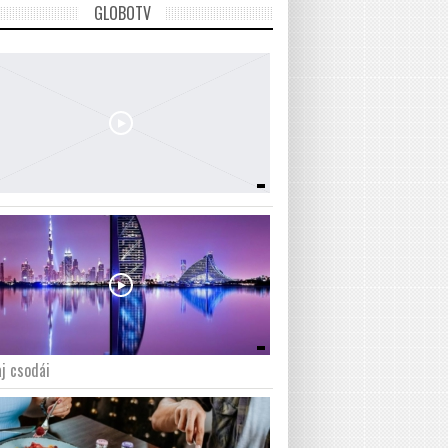
GLOBOTV
j csodái