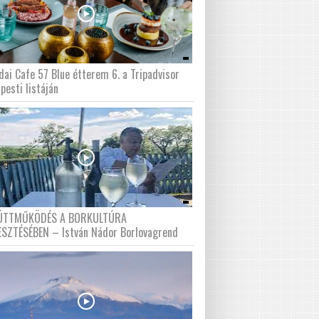
dai Cafe 57 Blue étterem 6. a Tripadvisor
pesti listáján
ÜTTMŰKÖDÉS A BORKULTÚRA
ESZTÉSÉBEN – István Nádor Borlovagrend