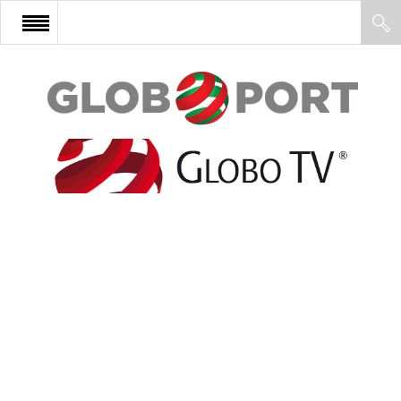
FŐOLDAL
AFRIKA
EURÓPA
ÁZSIA
ÉSZAK-AMERIKA
LATIN-AMERIKA