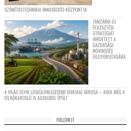
SZÁMÍTÁSTECHNIKAI INNOVÁCIÓS KÖZPONTJA
TANZÁNIA ÚJ
FEJLESZTÉSI
STRATÉGIÁT
HIRDETETT A
GAZDASÁGI
NÖVEKEDÉS
FELGYORSÍTÁSÁRA
A VILÁG EGYIK LEGKÜLÖNLEGESEBB SIVATAGI VÁROSA – AHOL MÉG A
FELHŐKARCOLÓ IS AGYAGBÓL ÉPÜLT
FOLLOW.IT