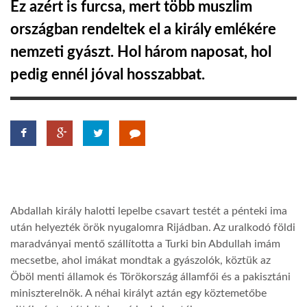
Ez azért is furcsa, mert több muszlim
országban rendeltek el a király emlékére
LATIMO.HU
nemzeti gyászt. Hol három naposat, hol
pedig ennél jóval hosszabbat.
GLOBOBOOK
Abdallah király halotti lepelbe csavart testét a pénteki ima
után helyezték örök nyugalomra Rijádban. Az uralkodó földi
maradványai mentő szállította a Turki bin Abdullah imám
mecsetbe, ahol imákat mondtak a gyászolók, köztük az
Öböl menti államok és Törökország államfői és a pakisztáni
miniszterelnök. A néhai királyt aztán egy köztemetőbe