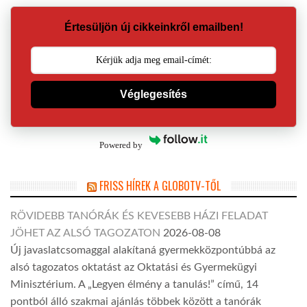
Értesüljön új cikkeinkről emailben!
Véglegesítés
Powered by
FRISS HÍREK A GLOBOTV-TŐL
RÖVIDEBB TANÓRÁK ÉS KEVESEBB HÁZI FELADAT
JÖHET AZ ALSÓ TAGOZATON
2026-08-08
Új javaslatcsomaggal alakítaná gyermekközpontúbbá az
alsó tagozatos oktatást az Oktatási és Gyermekügyi
Minisztérium. A „Legyen élmény a tanulás!” című, 14
pontból álló szakmai ajánlás többek között a tanórák