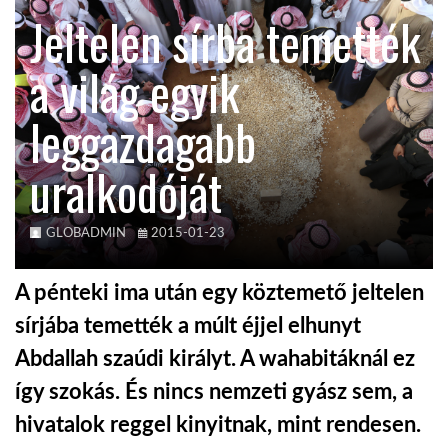
Jeltelen sírba temették
TROPICALMAGAZIN
a világ egyik
GLOBOTV
leggazdagabb
uralkodóját
AFRIKA TUDÁSTÁR
A NAP SZÉPE
GLOBADMIN
2015-01-23
A pénteki ima után egy köztemető jeltelen
LINKTR.EE
sírjába temették a múlt éjjel elhunyt
Abdallah szaúdi királyt. A wahabitáknál ez
GLOBOZSARU
így szokás. És nincs nemzeti gyász sem, a
hivatalok reggel kinyitnak, mint rendesen.
DOBRAVERO.HU