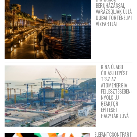
BERUHÁZÁSSAL
VARÁZSOLJÁK ÚJJÁ
DUBAI TÖRTÉNELMI
VÍZPARTJÁT
KÍNA ÚJABB
ÓRIÁSI LÉPÉST
TESZ AZ
ATOMENERGIA
FEJLESZTÉSÉBEN:
NYOLC ÚJ
REAKTOR
ÉPÍTÉSÉT
HAGYTÁK JÓVÁ
ELEFÁNTCSONTPART