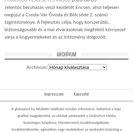
Jelentős beruházás veszi kezdetét Encsen, ahol teljesen
megújul a Csoda-Vár Óvoda és Bölcsőde 2. számú
tagintézménye. A fejlesztés célja, hogy korszerűbb,
biztonságosabb és a mai elvárásoknak megfelelő környezet
várja a kisgyermekeket és az intézmény dolgozóit.
ARCHÍVUM
Archívum
Impresszum
Kapcsolat
A globoport.hu felületén található minden információ, beleértve a képi,
grafikai megjelenítést, az oldalak szerkezetét a GloboPort Média
kizárólagos tulajdona. Mindennemű továbbszolgáltatás,
továbbértékesítés, egészében vagy részleteiben az újraközlés kizárólag a