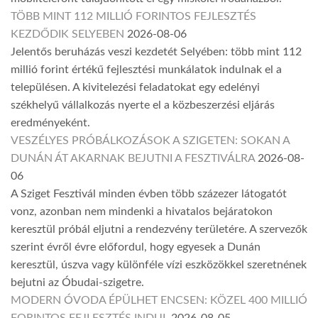
TÖBB MINT 112 MILLIÓ FORINTOS FEJLESZTÉS
KEZDŐDIK SELYEBEN
2026-08-06
Jelentős beruházás veszi kezdetét Selyében: több mint 112
millió forint értékű fejlesztési munkálatok indulnak el a
településen. A kivitelezési feladatokat egy edelényi
székhelyű vállalkozás nyerte el a közbeszerzési eljárás
eredményeként.
VESZÉLYES PRÓBÁLKOZÁSOK A SZIGETEN: SOKAN A
DUNÁN ÁT AKARNAK BEJUTNI A FESZTIVÁLRA
2026-08-
06
A Sziget Fesztivál minden évben több százezer látogatót
vonz, azonban nem mindenki a hivatalos bejáratokon
keresztül próbál eljutni a rendezvény területére. A szervezők
szerint évről évre előfordul, hogy egyesek a Dunán
keresztül, úszva vagy különféle vízi eszközökkel szeretnének
bejutni az Óbudai-szigetre.
MODERN ÓVODA ÉPÜLHET ENCSEN: KÖZEL 400 MILLIÓ
FORINTOS FEJLESZTÉS INDUL
2026-08-05