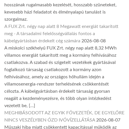
hosszának rugalmasabb kezelését, hosszabb szüneteket,
kevesebb házi feladatot és élményalapú tanulást is
szorgalmaz.
A FUX Zrt. négy nap alatt 8 Megawatt energiát takarított
meg - A társadalmi felelősségvállalás fontos a
kábelgyártásban érdekelt cég számára
2026-08-08
A miskolci székhelyű FUX Zrt. négy nap alatt 8,32 MWh
villamos energiát takarított meg a kormány felhívásához
csatlakozva. A szabad és szigetelt vezetékek gyártásával
foglalkozó társaság csatlakozott a kormány azon
felhívásához, amely az országos hőhullám idején a
villamosenergia-rendszer terhelésének csökkentését
célozta. A kábelgyártásban érdekelt társaság gyorsan
reagált a kezdeményezésre, és több olyan intézkedést
vezetett be, […]
MEGHIBÁSODOTT AZ EGYIK FŐVEZETÉK, DE EGYELŐRE
NINCS VESZÉLYBEN ÓZD IVÓVÍZELLÁTÁSA
2026-08-07
Műszaki hiba miatt csökkentett kapacitással működik az