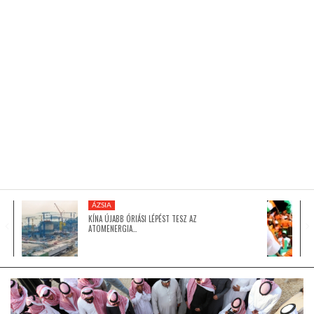
KÖZEL-KELET
AUSZTRÁLIA
A VILÁG ITTHON
MÉDIA
ÁZSIA
KÍNA ÚJABB ÓRIÁSI LÉPÉST TESZ AZ
ATOMENERGIA…
GLOBOTV BP
HÍR3D