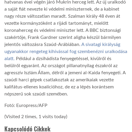
hatvanas évei végén járó Mukrin herceg lett. Az új uralkodó
a saját fiát nevezte ki védelmi miniszternek, de a kabinet
nagy része változatlan maradt. Szalman király 48 éven át
vezette kormányzóként a rijádi tartományt, mielőtt
koronaherceg és védelmi miniszter lett. A BBC biztonsági
szakértője, Frank Gardner szerint aligha készül bármilyen
jelentős változásra Szaúd-Arábiában.
A sivatagi királyság
ugyanakkor rengeteg kihívással fog szembenézni uralkodása
alatt.
Például a dzsihádista fenyegetéssel, kívülről és
belülről egyaránt. Az országot pillanatnyilag északról az
agresszív Iszlám Állam, délről a jemeni al-Kaida fenyegeti. A
szaúdi harci gépek csatlakoztak az amerikaiak vezette
kalifátus-ellenes koalícióhoz, de ez a lépés korántsem
népszerű sok szaúdi szemében.
Fotó: Europress/AFP
(Visited 2 times, 1 visits today)
Kapcsolódó Cikkek