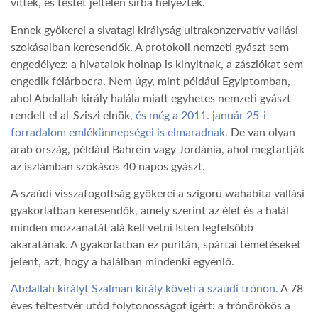
vitték, és testét jeltelen sírba helyezték.
Ennek gyökerei a sivatagi királyság ultrakonzervatív vallási
szokásaiban keresendők. A protokoll nemzeti gyászt sem
engedélyez: a hivatalok holnap is kinyitnak, a zászlókat sem
engedik félárbocra. Nem úgy, mint például Egyiptomban,
ahol Abdallah király halála miatt egyhetes nemzeti gyászt
rendelt el al-Sziszi elnök,
és még a 2011. január 25-i
forradalom emlékünnepségei is elmaradnak.
De van olyan
arab ország, például Bahrein vagy Jordánia, ahol megtartják
az iszlámban szokásos 40 napos gyászt.
A szaúdi visszafogottság gyökerei a szigorú wahabita vallási
gyakorlatban keresendők, amely szerint az élet és a halál
minden mozzanatát alá kell vetni Isten legfelsőbb
akaratának. A gyakorlatban ez puritán, spártai temetéseket
jelent, azt, hogy a halálban mindenki egyenlő.
Abdallah királyt Szalman király követi a szaúdi trónon.
A 78
éves féltestvér utód folytonosságot ígért: a trónörökös a