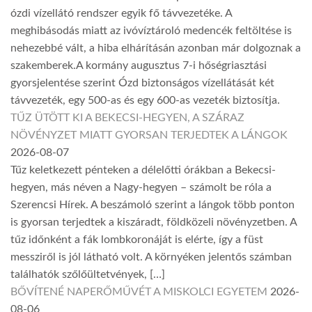
ózdi vízellátó rendszer egyik fő távvezetéke. A
meghibásodás miatt az ivóvíztároló medencék feltöltése is
nehezebbé vált, a hiba elhárításán azonban már dolgoznak a
szakemberek.A kormány augusztus 7-i hőségriasztási
gyorsjelentése szerint Ózd biztonságos vízellátását két
távvezeték, egy 500-as és egy 600-as vezeték biztosítja.
TŰZ ÜTÖTT KI A BEKECSI-HEGYEN, A SZÁRAZ
NÖVÉNYZET MIATT GYORSAN TERJEDTEK A LÁNGOK
2026-08-07
Tűz keletkezett pénteken a délelőtti órákban a Bekecsi-
hegyen, más néven a Nagy-hegyen – számolt be róla a
Szerencsi Hírek. A beszámoló szerint a lángok több ponton
is gyorsan terjedtek a kiszáradt, földközeli növényzetben. A
tűz időnként a fák lombkoronáját is elérte, így a füst
messziről is jól látható volt. A környéken jelentős számban
találhatók szőlőültetvények, […]
BŐVÍTENÉ NAPERŐMŰVÉT A MISKOLCI EGYETEM
2026-
08-06