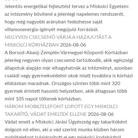
Jelentős energetikai fejlesztést tervez a Miskolci Egyetem:
az intézmény bővítené a jelenlegi napelemes rendszerét,
hogy még nagyobb arányban fedezhesse saját
villamosenergia-igényét megújuló forrásból.
NEGYVEN CSECSEMŐ VÁRJA A HAZAJUTÁST A
MISKOLCI KÓRHÁZBAN
2026-08-06
A Borsod-Abaúj-Zemplén Vármegyei Központi Kórházban
jelenleg negyven olyan csecsemő tartózkodik, akik egészségi
állapotuk alapján már elhagyhatnák az intézményt, azonban
családi vagy gyermekvédelmi okok miatt továbbra is kórházi
ellátásban maradnak. Országos szinten több mint 320
gyermek érintett hasonló helyzetben, akik átlagosan több
mint 105 napot töltenek kórházban.
HÁROM MOBILTELEFONT LOPOTT EGY MISKOLCI
TAKARÍTÓ, VÁDAT EMELTEK ELLENE
2026-08-06
Vádat emelt a Miskolci Járási Ügyészség egy takarítóként
dolgozó nő ellen, aki a vád szerint munka közben három
mobiltelefont tulajdonított el egy miskolci irodaházból.