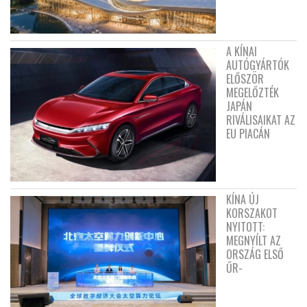
A KÍNAI
AUTÓGYÁRTÓK
ELŐSZÖR
MEGELŐZTÉK
JAPÁN
RIVÁLISAIKAT AZ
EU PIACÁN
KÍNA ÚJ
KORSZAKOT
NYITOTT:
MEGNYÍLT AZ
ORSZÁG ELSŐ
ŰR-