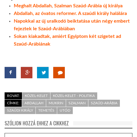
Meghalt Abdallah, Szalman Szaúd-Arábia új királya
Abdallah, az óvatos reformer. A szaúdi király halálára
Napokkal az új uralkodó beiktatása után négy embert
fejeztek le Szaúd-Arábiában
Sokan kiakadtak, amiért Egyiptom két szigetet ad
Szaúd-Arábiának
ROVAT:
KÖZEL-KELET
KÖZEL-KELET - POLITIKA
CÍMKE:
ABDALLAH
MUKRIN
SZALMAN
SZAÚD-ARÁBIA
SZAÚDI KIRÁLY
TEMETÉS
UTÓD
SZÓLJON HOZZÁ EHHEZ A CIKKHEZ