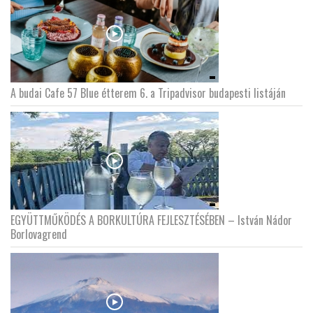
A budai Cafe 57 Blue étterem 6. a Tripadvisor budapesti listáján
EGYÜTTMŰKÖDÉS A BORKULTÚRA FEJLESZTÉSÉBEN – István Nádor
Borlovagrend