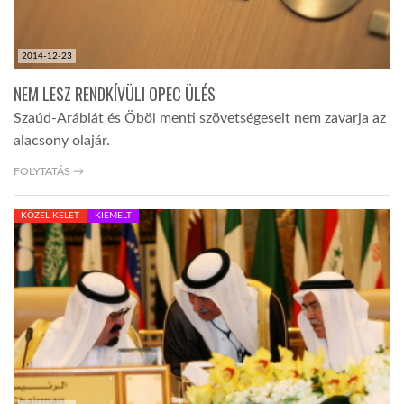
2014-12-23
NEM LESZ RENDKÍVÜLI OPEC ÜLÉS
Szaúd-Arábiát és Öböl menti szövetségeseit nem zavarja az
alacsony olajár.
FOLYTATÁS →
KÖZEL-KELET
KIEMELT