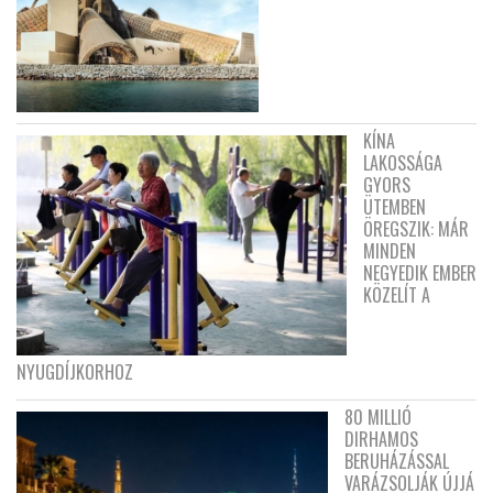
KÍNA
LAKOSSÁGA
GYORS
ÜTEMBEN
ÖREGSZIK: MÁR
MINDEN
NEGYEDIK EMBER
KÖZELÍT A
NYUGDÍJKORHOZ
80 MILLIÓ
DIRHAMOS
BERUHÁZÁSSAL
VARÁZSOLJÁK ÚJJÁ