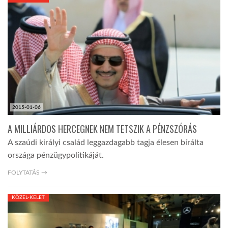
KÖZEL-KELET
AUSZTRÁLIA
A VILÁG ITTHON
2015-01-06
MÉDIA
A MILLIÁRDOS HERCEGNEK NEM TETSZIK A PÉNZSZÓRÁS
A szaúdi királyi család leggazdagabb tagja élesen bírálta
országa pénzügypolitikáját.
FOLYTATÁS →
GLOBOTV BP
KÖZEL-KELET
HÍR3D