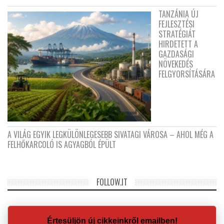
TANZÁNIA ÚJ
FEJLESZTÉSI
STRATÉGIÁT
HIRDETETT A
GAZDASÁGI
NÖVEKEDÉS
FELGYORSÍTÁSÁRA
A VILÁG EGYIK LEGKÜLÖNLEGESEBB SIVATAGI VÁROSA – AHOL MÉG A
FELHŐKARCOLÓ IS AGYAGBÓL ÉPÜLT
FOLLOW.IT
Értesüljön új cikkeinkről emailben!