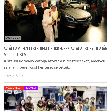
TROPICALMAGAZIN
GLOBOTV
2015-01-05
AFRIKA TUDÁSTÁR
AZ ÁLLAMI FIZETÉSEK NEM CSÖKKENNEK AZ ALACSONY OLAJÁR
MELLETT SEM
A NAP SZÉPE
A szaúdi kormány cáfolja azokat a híreszteléseket, amelyek
az állami bérek csökkentését sejtették.
LINKTR.EE
FOLYTATÁS →
KÖZEL-KELET
KIEMELT
GLOBOZSARU
DOBRAVERO.HU