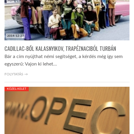
LATIMO.HU
GLOBOBOOK
2014-12-27
CADILLAC-BŐL KALASNYIKOV, TRAPÉZNACIBÓL TURBÁN
Bár a cím nyújthat némi segítséget, a kérdés még így sem
egyszerű: Vajon ki lehet…
FOLYTATÁS →
KÖZEL-KELET