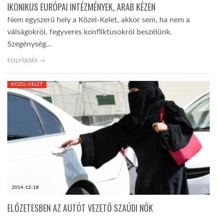
IKONIKUS EURÓPAI INTÉZMÉNYEK, ARAB KÉZEN
Nem egyszerű hely a Közel-Kelet, akkor sem, ha nem a
válságokról, fegyveres konfliktusokról beszélünk.
Szegénység…
FOLYTATÁS →
KÖZEL-KELET
2014-12-18
ELŐZETESBEN AZ AUTÓT VEZETŐ SZAÚDI NŐK