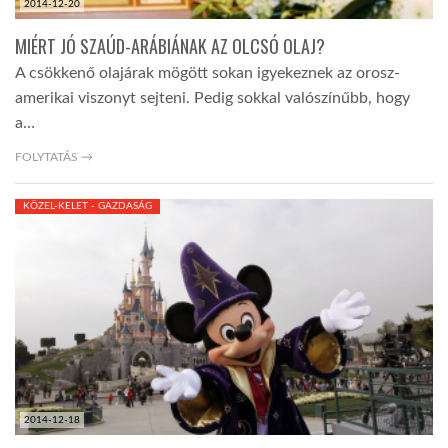
2014-12-20
MIÉRT JÓ SZAÚD-ARÁBIÁNAK AZ OLCSÓ OLAJ?
A csökkenő olajárak mögött sokan igyekeznek az orosz-
amerikai viszonyt sejteni. Pedig sokkal valószínűbb, hogy
a…
FOLYTATÁS →
KÖZEL-KELET - GAZDASÁG
2014-12-18