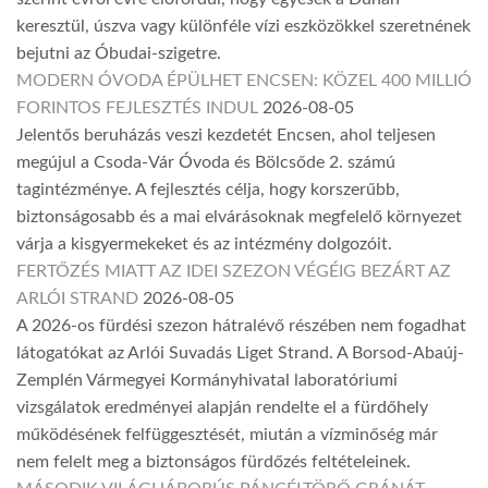
keresztül, úszva vagy különféle vízi eszközökkel szeretnének
bejutni az Óbudai-szigetre.
MODERN ÓVODA ÉPÜLHET ENCSEN: KÖZEL 400 MILLIÓ
FORINTOS FEJLESZTÉS INDUL
2026-08-05
Jelentős beruházás veszi kezdetét Encsen, ahol teljesen
megújul a Csoda-Vár Óvoda és Bölcsőde 2. számú
tagintézménye. A fejlesztés célja, hogy korszerűbb,
biztonságosabb és a mai elvárásoknak megfelelő környezet
várja a kisgyermekeket és az intézmény dolgozóit.
FERTŐZÉS MIATT AZ IDEI SZEZON VÉGÉIG BEZÁRT AZ
ARLÓI STRAND
2026-08-05
A 2026-os fürdési szezon hátralévő részében nem fogadhat
látogatókat az Arlói Suvadás Liget Strand. A Borsod-Abaúj-
Zemplén Vármegyei Kormányhivatal laboratóriumi
vizsgálatok eredményei alapján rendelte el a fürdőhely
működésének felfüggesztését, miután a vízminőség már
nem felelt meg a biztonságos fürdőzés feltételeinek.