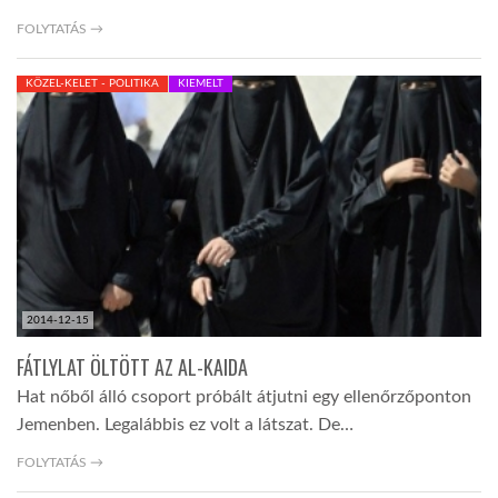
FOLYTATÁS →
KÖZEL-KELET - POLITIKA
KIEMELT
2014-12-15
FÁTLYLAT ÖLTÖTT AZ AL-KAIDA
Hat nőből álló csoport próbált átjutni egy ellenőrzőponton
Jemenben. Legalábbis ez volt a látszat. De…
FOLYTATÁS →