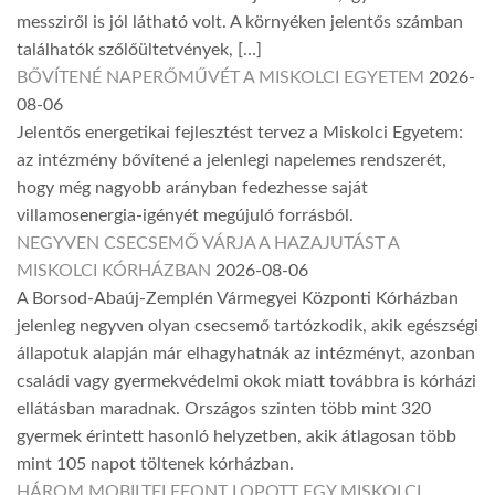
messziről is jól látható volt. A környéken jelentős számban
találhatók szőlőültetvények, […]
BŐVÍTENÉ NAPERŐMŰVÉT A MISKOLCI EGYETEM
2026-
08-06
Jelentős energetikai fejlesztést tervez a Miskolci Egyetem:
az intézmény bővítené a jelenlegi napelemes rendszerét,
hogy még nagyobb arányban fedezhesse saját
villamosenergia-igényét megújuló forrásból.
NEGYVEN CSECSEMŐ VÁRJA A HAZAJUTÁST A
MISKOLCI KÓRHÁZBAN
2026-08-06
A Borsod-Abaúj-Zemplén Vármegyei Központi Kórházban
jelenleg negyven olyan csecsemő tartózkodik, akik egészségi
állapotuk alapján már elhagyhatnák az intézményt, azonban
családi vagy gyermekvédelmi okok miatt továbbra is kórházi
ellátásban maradnak. Országos szinten több mint 320
gyermek érintett hasonló helyzetben, akik átlagosan több
mint 105 napot töltenek kórházban.
HÁROM MOBILTELEFONT LOPOTT EGY MISKOLCI