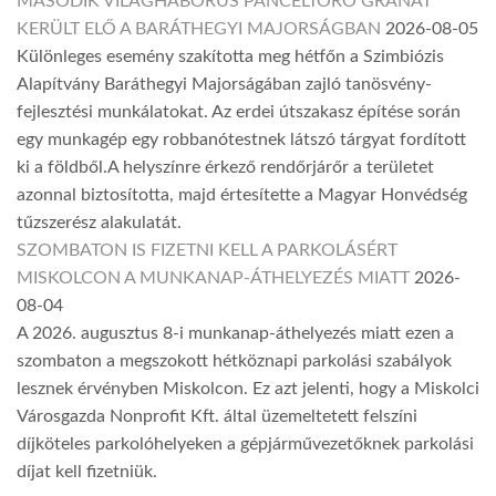
MÁSODIK VILÁGHÁBORÚS PÁNCÉLTÖRŐ GRÁNÁT
KERÜLT ELŐ A BARÁTHEGYI MAJORSÁGBAN
2026-08-05
Különleges esemény szakította meg hétfőn a Szimbiózis
Alapítvány Baráthegyi Majorságában zajló tanösvény-
fejlesztési munkálatokat. Az erdei útszakasz építése során
egy munkagép egy robbanótestnek látszó tárgyat fordított
ki a földből.A helyszínre érkező rendőrjárőr a területet
azonnal biztosította, majd értesítette a Magyar Honvédség
tűzszerész alakulatát.
SZOMBATON IS FIZETNI KELL A PARKOLÁSÉRT
MISKOLCON A MUNKANAP-ÁTHELYEZÉS MIATT
2026-
08-04
A 2026. augusztus 8-i munkanap-áthelyezés miatt ezen a
szombaton a megszokott hétköznapi parkolási szabályok
lesznek érvényben Miskolcon. Ez azt jelenti, hogy a Miskolci
Városgazda Nonprofit Kft. által üzemeltetett felszíni
díjköteles parkolóhelyeken a gépjárművezetőknek parkolási
díjat kell fizetniük.