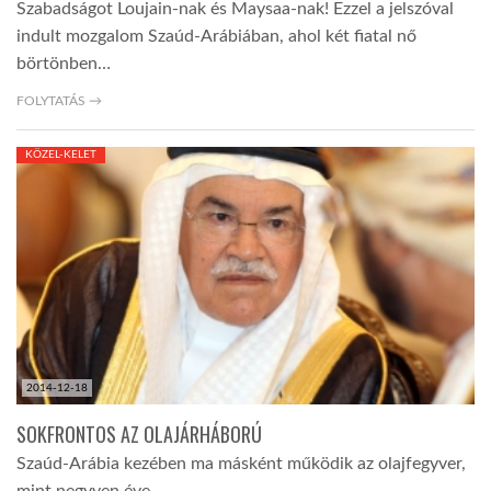
Szabadságot Loujain-nak és Maysaa-nak! Ezzel a jelszóval
indult mozgalom Szaúd-Arábiában, ahol két fiatal nő
börtönben…
FOLYTATÁS →
KÖZEL-KELET
2014-12-18
SOKFRONTOS AZ OLAJÁRHÁBORÚ
Szaúd-Arábia kezében ma másként működik az olajfegyver,