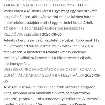
TAKARÍTÓ, VÁDAT EMELTEK ELLENE
2026-08-06
Vádat emelt a Miskolci Járási Ügyészség egy takarítóként
dolgozó nő ellen, aki a vád szerint munka közben három
mobiltelefont tulajdonított el egy miskolci irodaházból.
TÖBB MINT 112 MILLIÓ FORINTOS FEJLESZTÉS
KEZDŐDIK SELYEBEN
2026-08-06
Jelentős beruházás veszi kezdetét Selyében: több mint 112
millió forint értékű fejlesztési munkálatok indulnak el a
településen. A kivitelezési feladatokat egy edelényi
székhelyű vállalkozás nyerte el a közbeszerzési eljárás
eredményeként.
VESZÉLYES PRÓBÁLKOZÁSOK A SZIGETEN: SOKAN A
DUNÁN ÁT AKARNAK BEJUTNI A FESZTIVÁLRA
2026-08-
06
A Sziget Fesztivál minden évben több százezer látogatót
vonz, azonban nem mindenki a hivatalos bejáratokon
keresztül próbál eljutni a rendezvény területére. A szervezők
szerint évről évre előfordul, hogy egyesek a Dunán