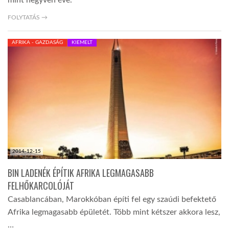
mint negyven éve.
FOLYTATÁS →
AFRIKA - GAZDASÁG
KIEMELT
2014-12-15
BIN LADENÉK ÉPÍTIK AFRIKA LEGMAGASABB
FELHŐKARCOLÓJÁT
Casablancában, Marokkóban építi fel egy szaúdi befektető
Afrika legmagasabb épületét. Több mint kétszer akkora lesz,
…