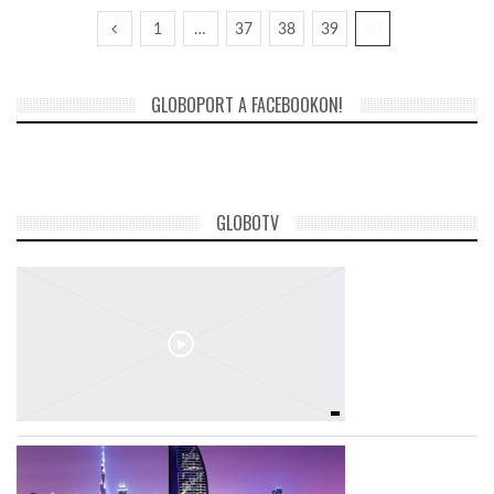
1
…
37
38
39
40
GLOBOPORT A FACEBOOKON!
GLOBOTV