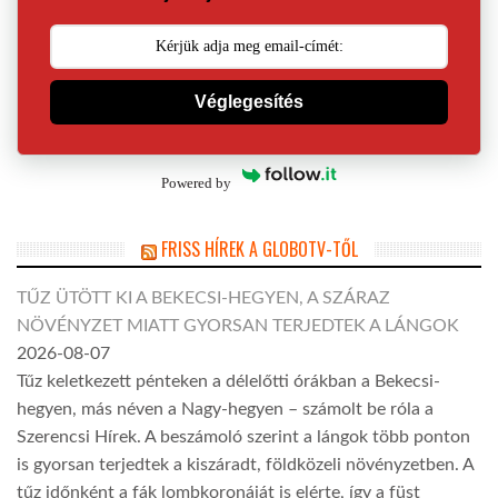
Véglegesítés
Powered by
FRISS HÍREK A GLOBOTV-TŐL
TŰZ ÜTÖTT KI A BEKECSI-HEGYEN, A SZÁRAZ
NÖVÉNYZET MIATT GYORSAN TERJEDTEK A LÁNGOK
2026-08-07
Tűz keletkezett pénteken a délelőtti órákban a Bekecsi-
hegyen, más néven a Nagy-hegyen – számolt be róla a
Szerencsi Hírek. A beszámoló szerint a lángok több ponton
is gyorsan terjedtek a kiszáradt, földközeli növényzetben. A
tűz időnként a fák lombkoronáját is elérte, így a füst