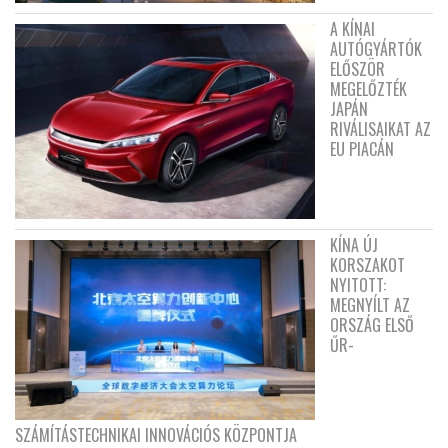
A KÍNAI
AUTÓGYÁRTÓK
ELŐSZÖR
MEGELŐZTÉK
JAPÁN
RIVÁLISAIKAT AZ
EU PIACÁN
KÍNA ÚJ
KORSZAKOT
NYITOTT:
MEGNYÍLT AZ
ORSZÁG ELSŐ
ŰR-
SZÁMÍTÁSTECHNIKAI INNOVÁCIÓS KÖZPONTJA