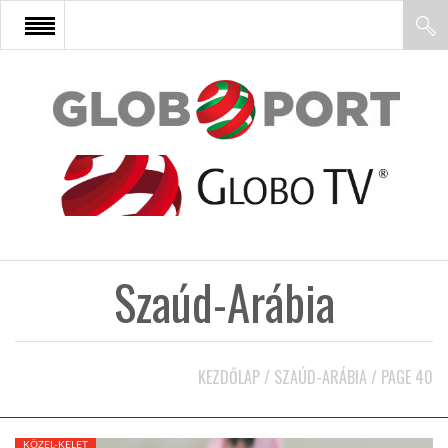
FŐOLDAL
AFRIKA
EURÓPA
Szaúd-Arábia
ÁZSIA
ÉSZAK-AMERIKA
KEZDŐLAP
/
SZAÚD-ARÁBIA
/
PAGE 40
LATIN-AMERIKA
KÖZEL-KELET