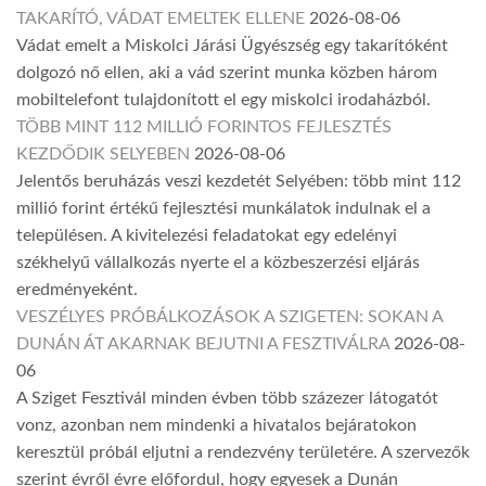
TAKARÍTÓ, VÁDAT EMELTEK ELLENE
2026-08-06
Vádat emelt a Miskolci Járási Ügyészség egy takarítóként
dolgozó nő ellen, aki a vád szerint munka közben három
mobiltelefont tulajdonított el egy miskolci irodaházból.
TÖBB MINT 112 MILLIÓ FORINTOS FEJLESZTÉS
KEZDŐDIK SELYEBEN
2026-08-06
Jelentős beruházás veszi kezdetét Selyében: több mint 112
millió forint értékű fejlesztési munkálatok indulnak el a
településen. A kivitelezési feladatokat egy edelényi
székhelyű vállalkozás nyerte el a közbeszerzési eljárás
eredményeként.
VESZÉLYES PRÓBÁLKOZÁSOK A SZIGETEN: SOKAN A
DUNÁN ÁT AKARNAK BEJUTNI A FESZTIVÁLRA
2026-08-
06
A Sziget Fesztivál minden évben több százezer látogatót
vonz, azonban nem mindenki a hivatalos bejáratokon
keresztül próbál eljutni a rendezvény területére. A szervezők
szerint évről évre előfordul, hogy egyesek a Dunán