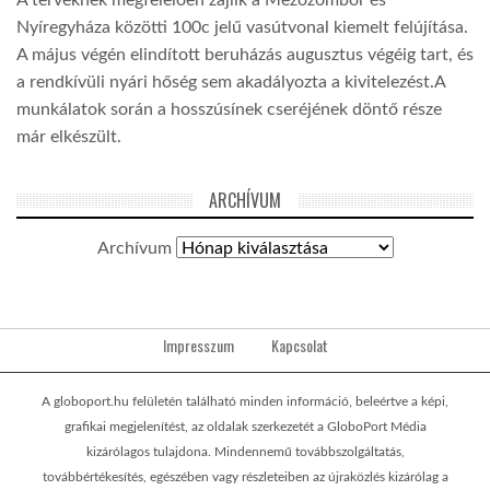
Nyíregyháza közötti 100c jelű vasútvonal kiemelt felújítása.
A május végén elindított beruházás augusztus végéig tart, és
a rendkívüli nyári hőség sem akadályozta a kivitelezést.A
munkálatok során a hosszúsínek cseréjének döntő része
már elkészült.
ARCHÍVUM
Archívum
Impresszum
Kapcsolat
A globoport.hu felületén található minden információ, beleértve a képi,
grafikai megjelenítést, az oldalak szerkezetét a GloboPort Média
kizárólagos tulajdona. Mindennemű továbbszolgáltatás,
továbbértékesítés, egészében vagy részleteiben az újraközlés kizárólag a