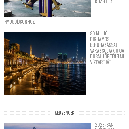
KÖZELÍT A
NYUGDÍJKORHOZ
80 MILLIÓ
DIRHAMOS
BERUHÁZÁSSAL
VARÁZSOLJÁK ÚJJÁ
DUBAI TÖRTÉNELMI
VÍZPARTJÁT
KEDVENCEK
2026-BAN