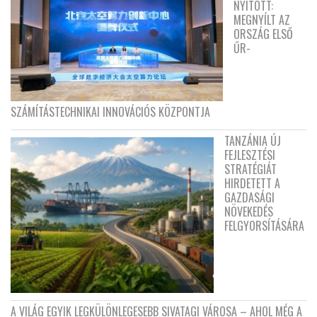
NYITOTT:
MEGNYÍLT AZ
ORSZÁG ELSŐ
ŰR-
SZÁMÍTÁSTECHNIKAI INNOVÁCIÓS KÖZPONTJA
TANZÁNIA ÚJ
FEJLESZTÉSI
STRATÉGIÁT
HIRDETETT A
GAZDASÁGI
NÖVEKEDÉS
FELGYORSÍTÁSÁRA
A VILÁG EGYIK LEGKÜLÖNLEGESEBB SIVATAGI VÁROSA – AHOL MÉG A