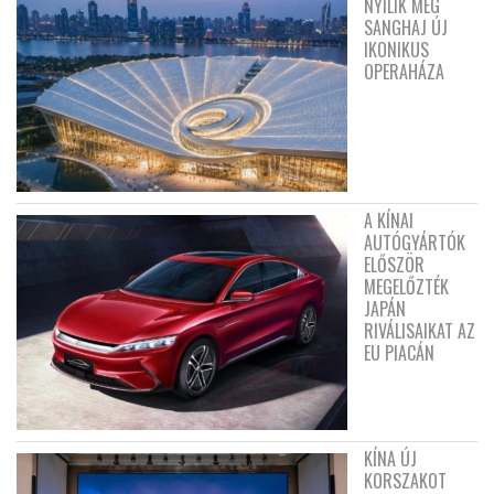
NYÍLIK MEG
SANGHAJ ÚJ
IKONIKUS
OPERAHÁZA
A KÍNAI
AUTÓGYÁRTÓK
ELŐSZÖR
MEGELŐZTÉK
JAPÁN
RIVÁLISAIKAT AZ
EU PIACÁN
KÍNA ÚJ
KORSZAKOT