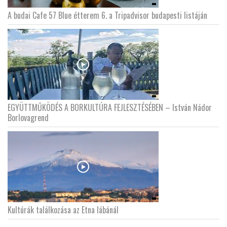
A budai Cafe 57 Blue étterem 6. a Tripadvisor budapesti listáján
LATIMO.HU
GLOBOBOOK
EGYÜTTMŰKÖDÉS A BORKULTÚRA FEJLESZTÉSÉBEN – István Nádor
Borlovagrend
Kultúrák találkozása az Etna lábánál