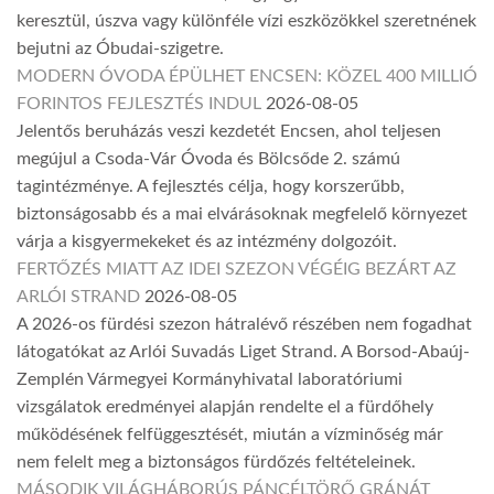
keresztül, úszva vagy különféle vízi eszközökkel szeretnének
bejutni az Óbudai-szigetre.
MODERN ÓVODA ÉPÜLHET ENCSEN: KÖZEL 400 MILLIÓ
FORINTOS FEJLESZTÉS INDUL
2026-08-05
Jelentős beruházás veszi kezdetét Encsen, ahol teljesen
megújul a Csoda-Vár Óvoda és Bölcsőde 2. számú
tagintézménye. A fejlesztés célja, hogy korszerűbb,
biztonságosabb és a mai elvárásoknak megfelelő környezet
várja a kisgyermekeket és az intézmény dolgozóit.
FERTŐZÉS MIATT AZ IDEI SZEZON VÉGÉIG BEZÁRT AZ
ARLÓI STRAND
2026-08-05
A 2026-os fürdési szezon hátralévő részében nem fogadhat
látogatókat az Arlói Suvadás Liget Strand. A Borsod-Abaúj-
Zemplén Vármegyei Kormányhivatal laboratóriumi
vizsgálatok eredményei alapján rendelte el a fürdőhely
működésének felfüggesztését, miután a vízminőség már
nem felelt meg a biztonságos fürdőzés feltételeinek.
MÁSODIK VILÁGHÁBORÚS PÁNCÉLTÖRŐ GRÁNÁT