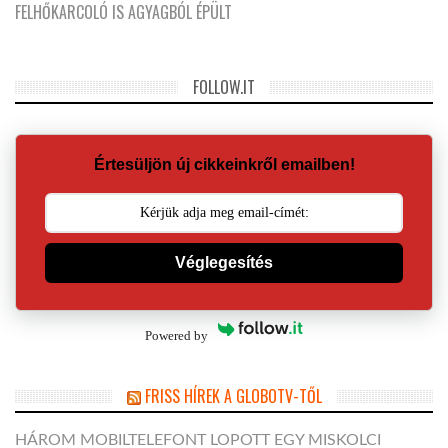
FELHŐKARCOLÓ IS AGYAGBÓL ÉPÜLT
FOLLOW.IT
Értesüljön új cikkeinkről emailben!
Véglegesítés
Powered by
FRISS HÍREK A GLOBOTV-TŐL
HÁROM MOBILTELEFONT LOPOTT EGY MISKOLCI