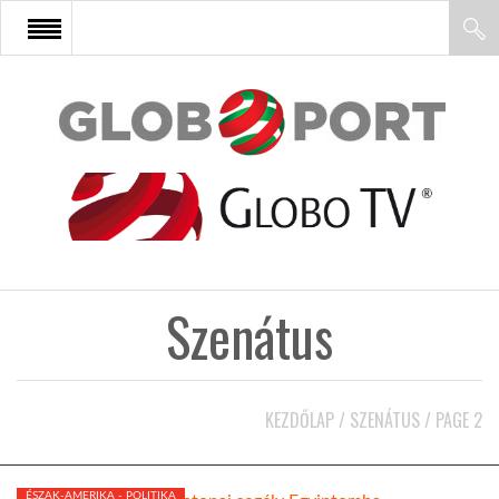
FŐOLDAL
AFRIKA
EURÓPA
Szenátus
ÁZSIA
ÉSZAK-AMERIKA
KEZDŐLAP
/
SZENÁTUS
/
PAGE 2
LATIN-AMERIKA
ÉSZAK-AMERIKA - POLITIKA