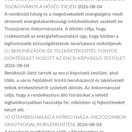
TISZAÚJVÁROS A HŐSÉG IDEJÉN
2026-08-04
A rendkívüli hőség és a megnövekedett energiaigény miatt
átmeneti energiatakarékossági intézkedéseket vezetett be
Tiszaújváros önkormányzata. A döntés célja, hogy
csökkentsék az energiafelhasználást úgy, hogy közben a
legfontosabb közszolgáltatások zavartalanul működjenek.
ÚJ BERUHÁZÁSOK ÉS TELEKÉRTÉKESÍTÉS: FONTOS
DÖNTÉSEKET HOZOTT AZ ENCSI KÉPVISELŐ-TESTÜLET
2026-08-04
Rendkívüli ülést tartott az encsi képviselő-testület, ahol
több, a város fejlődését érintő beruházásról és lakóövezeti
telkek értékesítéséről született döntés. Az önkormányzat
célja, hogy a rendelkezésre álló forrásokat a lehető
leghatékonyabban használja fel, miközben új fejlesztéseket
készít elő.
JÓ ÜTEMBEN HALAD A NYÍREGYHÁZA–MEZŐZOMBOR
VASÚTVONAL KORSZERŰSÍTÉSE
2026-08-04
A terveknek megfelelően zajlik a Mezőzombor és