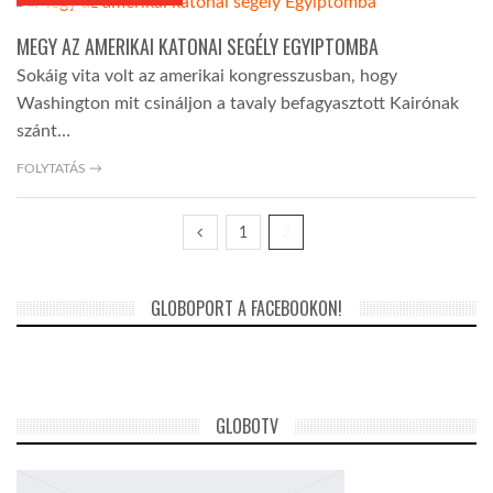
2014-12-18
MEGY AZ AMERIKAI KATONAI SEGÉLY EGYIPTOMBA
KÖZEL-KELET
Sokáig vita volt az amerikai kongresszusban, hogy
Washington mit csináljon a tavaly befagyasztott Kairónak
AUSZTRÁLIA
szánt…
FOLYTATÁS →
A VILÁG ITTHON
1
2
MÉDIA
GLOBOPORT A FACEBOOKON!
GLOBOTV BP
GLOBOTV
HÍR3D