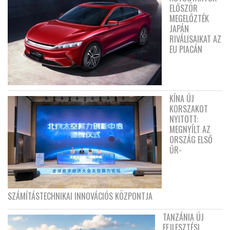
ELŐSZÖR
MEGELŐZTÉK
JAPÁN
RIVÁLISAIKAT AZ
EU PIACÁN
KÍNA ÚJ
KORSZAKOT
NYITOTT:
MEGNYÍLT AZ
ORSZÁG ELSŐ
ŰR-
SZÁMÍTÁSTECHNIKAI INNOVÁCIÓS KÖZPONTJA
TANZÁNIA ÚJ
FEJLESZTÉSI