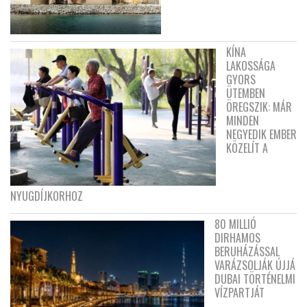
KÍNA
LAKOSSÁGA
GYORS
ÜTEMBEN
ÖREGSZIK: MÁR
MINDEN
NEGYEDIK EMBER
KÖZELÍT A
NYUGDÍJKORHOZ
80 MILLIÓ
DIRHAMOS
BERUHÁZÁSSAL
VARÁZSOLJÁK ÚJJÁ
DUBAI TÖRTÉNELMI
VÍZPARTJÁT