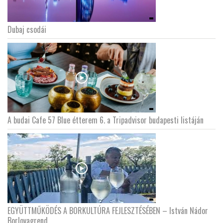
LATIMO.HU
Dubaj csodái
GLOBOBOOK
A budai Cafe 57 Blue étterem 6. a Tripadvisor budapesti listáján
EGYÜTTMŰKÖDÉS A BORKULTÚRA FEJLESZTÉSÉBEN – István Nádor
Borlovagrend