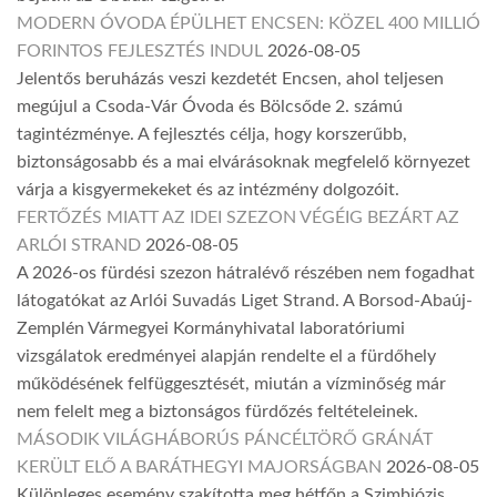
MODERN ÓVODA ÉPÜLHET ENCSEN: KÖZEL 400 MILLIÓ
FORINTOS FEJLESZTÉS INDUL
2026-08-05
Jelentős beruházás veszi kezdetét Encsen, ahol teljesen
megújul a Csoda-Vár Óvoda és Bölcsőde 2. számú
tagintézménye. A fejlesztés célja, hogy korszerűbb,
biztonságosabb és a mai elvárásoknak megfelelő környezet
várja a kisgyermekeket és az intézmény dolgozóit.
FERTŐZÉS MIATT AZ IDEI SZEZON VÉGÉIG BEZÁRT AZ
ARLÓI STRAND
2026-08-05
A 2026-os fürdési szezon hátralévő részében nem fogadhat
látogatókat az Arlói Suvadás Liget Strand. A Borsod-Abaúj-
Zemplén Vármegyei Kormányhivatal laboratóriumi
vizsgálatok eredményei alapján rendelte el a fürdőhely
működésének felfüggesztését, miután a vízminőség már
nem felelt meg a biztonságos fürdőzés feltételeinek.
MÁSODIK VILÁGHÁBORÚS PÁNCÉLTÖRŐ GRÁNÁT
KERÜLT ELŐ A BARÁTHEGYI MAJORSÁGBAN
2026-08-05
Különleges esemény szakította meg hétfőn a Szimbiózis