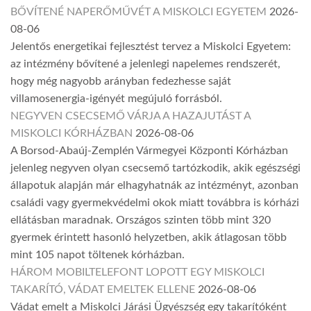
BŐVÍTENÉ NAPERŐMŰVÉT A MISKOLCI EGYETEM
2026-
08-06
Jelentős energetikai fejlesztést tervez a Miskolci Egyetem:
az intézmény bővítené a jelenlegi napelemes rendszerét,
hogy még nagyobb arányban fedezhesse saját
villamosenergia-igényét megújuló forrásból.
NEGYVEN CSECSEMŐ VÁRJA A HAZAJUTÁST A
MISKOLCI KÓRHÁZBAN
2026-08-06
A Borsod-Abaúj-Zemplén Vármegyei Központi Kórházban
jelenleg negyven olyan csecsemő tartózkodik, akik egészségi
állapotuk alapján már elhagyhatnák az intézményt, azonban
családi vagy gyermekvédelmi okok miatt továbbra is kórházi
ellátásban maradnak. Országos szinten több mint 320
gyermek érintett hasonló helyzetben, akik átlagosan több
mint 105 napot töltenek kórházban.
HÁROM MOBILTELEFONT LOPOTT EGY MISKOLCI
TAKARÍTÓ, VÁDAT EMELTEK ELLENE
2026-08-06
Vádat emelt a Miskolci Járási Ügyészség egy takarítóként