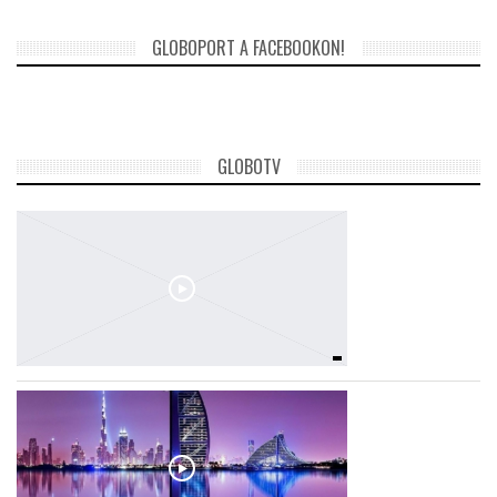
GLOBOPORT A FACEBOOKON!
TROPICALMAGAZIN
GLOBOTV
GLOBOTV
AFRIKA TUDÁSTÁR
A NAP SZÉPE
LINKTR.EE
GLOBOZSARU
DOBRAVERO.HU