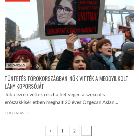
KÖZEL-KELET
AUSZTRÁLIA
A VILÁG ITTHON
2015-02-15
MÉDIA
TÜNTETÉS TÖRÖKORSZÁGBAN: NŐK VITTÉK A MEGGYILKOLT
LÁNY KOPORSÓJÁT
Több ezren vettek részt a hét végén a szexuális
erőszakkísérletben meghalt 20 éves Özgecan Aslan…
GLOBOTV BP
FOLYTATÁS →
1
2
3
HÍR3D