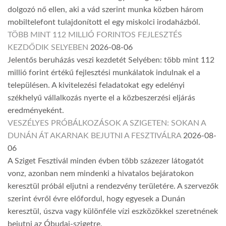
dolgozó nő ellen, aki a vád szerint munka közben három
mobiltelefont tulajdonított el egy miskolci irodaházból.
TÖBB MINT 112 MILLIÓ FORINTOS FEJLESZTÉS
KEZDŐDIK SELYEBEN
2026-08-06
Jelentős beruházás veszi kezdetét Selyében: több mint 112
millió forint értékű fejlesztési munkálatok indulnak el a
településen. A kivitelezési feladatokat egy edelényi
székhelyű vállalkozás nyerte el a közbeszerzési eljárás
eredményeként.
VESZÉLYES PRÓBÁLKOZÁSOK A SZIGETEN: SOKAN A
DUNÁN ÁT AKARNAK BEJUTNI A FESZTIVÁLRA
2026-08-
06
A Sziget Fesztivál minden évben több százezer látogatót
vonz, azonban nem mindenki a hivatalos bejáratokon
keresztül próbál eljutni a rendezvény területére. A szervezők
szerint évről évre előfordul, hogy egyesek a Dunán
keresztül, úszva vagy különféle vízi eszközökkel szeretnének
bejutni az Óbudai-szigetre.