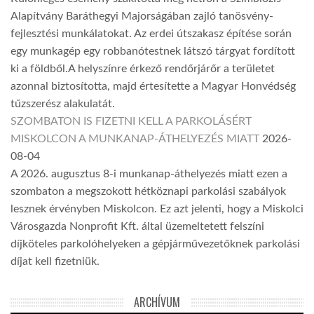
Alapítvány Baráthegyi Majorságában zajló tanösvény-
fejlesztési munkálatokat. Az erdei útszakasz építése során
egy munkagép egy robbanótestnek látszó tárgyat fordított
ki a földből.A helyszínre érkező rendőrjárőr a területet
azonnal biztosította, majd értesítette a Magyar Honvédség
tűzszerész alakulatát.
SZOMBATON IS FIZETNI KELL A PARKOLÁSÉRT
MISKOLCON A MUNKANAP-ÁTHELYEZÉS MIATT
2026-
08-04
A 2026. augusztus 8-i munkanap-áthelyezés miatt ezen a
szombaton a megszokott hétköznapi parkolási szabályok
lesznek érvényben Miskolcon. Ez azt jelenti, hogy a Miskolci
Városgazda Nonprofit Kft. által üzemeltetett felszíni
díjköteles parkolóhelyeken a gépjárművezetőknek parkolási
díjat kell fizetniük.
ARCHÍVUM