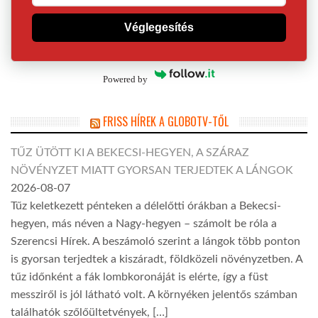
Véglegesítés
Powered by
FRISS HÍREK A GLOBOTV-TŐL
TŰZ ÜTÖTT KI A BEKECSI-HEGYEN, A SZÁRAZ
NÖVÉNYZET MIATT GYORSAN TERJEDTEK A LÁNGOK
2026-08-07
Tűz keletkezett pénteken a délelőtti órákban a Bekecsi-
hegyen, más néven a Nagy-hegyen – számolt be róla a
Szerencsi Hírek. A beszámoló szerint a lángok több ponton
is gyorsan terjedtek a kiszáradt, földközeli növényzetben. A
tűz időnként a fák lombkoronáját is elérte, így a füst
messziről is jól látható volt. A környéken jelentős számban
találhatók szőlőültetvények, […]