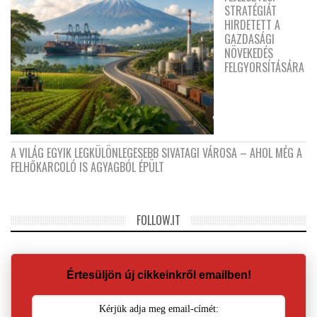
STRATÉGIÁT
HIRDETETT A
GAZDASÁGI
NÖVEKEDÉS
FELGYORSÍTÁSÁRA
A VILÁG EGYIK LEGKÜLÖNLEGESEBB SIVATAGI VÁROSA – AHOL MÉG A
FELHŐKARCOLÓ IS AGYAGBÓL ÉPÜLT
FOLLOW.IT
Értesüljön új cikkeinkről emailben!