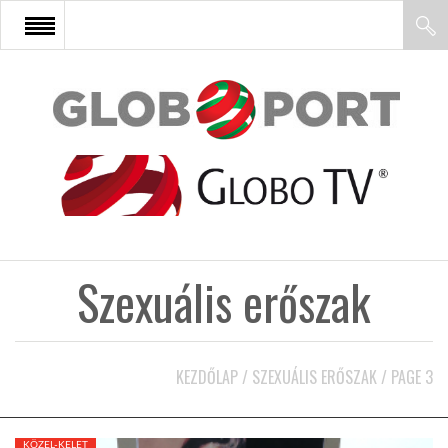
FŐOLDAL
AFRIKA
EURÓPA
Szexuális erőszak
ÁZSIA
ÉSZAK-AMERIKA
KEZDŐLAP
/
SZEXUÁLIS ERŐSZAK
/
PAGE 3
LATIN-AMERIKA
KÖZEL-KELET