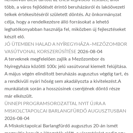
több, a város fejlődését érintő beruházásról és lakóövezeti
telkek értékesítéséről született döntés. Az önkormányzat
célja, hogy a rendelkezésre álló forrásokat a lehető
leghatékonyabban használja fel, miközben új fejlesztéseket
készít elő.
JÓ ÜTEMBEN HALAD A NYÍREGYHÁZA–MEZŐZOMBOR
VASÚTVONAL KORSZERŰSÍTÉSE
2026-08-04
A terveknek megfelelően zajlik a Mezőzombor és
Nyíregyháza közötti 100c jelű vasútvonal kiemelt felújítása.
A május végén elindított beruházás augusztus végéig tart, és
a rendkívüli nyári hőség sem akadályozta a kivitelezést.A
munkálatok során a hosszúsínek cseréjének döntő része
már elkészült.
ÜNNEPI PROGRAMSOROZATTAL NYIT ÚJRA A
MISKOLCTAPOLCAI BARLANGFÜRDŐ AUGUSZTUSBAN
2026-08-04
A Miskolctapolcai Barlangfürdő augusztus 20-án ismét