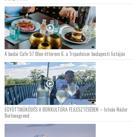
LATIMO.HU
GLOBOBOOK
A budai Cafe 57 Blue étterem 6. a Tripadvisor budapesti listáján
EGYÜTTMŰKÖDÉS A BORKULTÚRA FEJLESZTÉSÉBEN – István Nádor
Borlovagrend