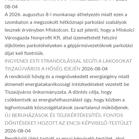
08-04
A 2026. augusztus 8-i munkanap-áthelyezés miatt ezen a
szombaton a megszokott hétköznapi parkolási szabályok
lesznek érvényben Miskolcon. Ez azt jelenti, hogy a Miskolci
Városgazda Nonprofit Kft. által üzemeltetett felszíni
díjköteles parkolóhelyeken a gépjárművezetőknek parkolási
díjat kell fizetniük.
INGYENES ESTI STRANDOLÁSSAL SEGÍTI A LAKOSOKAT
TISZAÚJVÁROS A HŐSÉG IDEJÉN
2026-08-04
A rendkívüli hőség és a megnövekedett energiaigény miatt
átmeneti energiatakarékossági intézkedéseket vezetett be
Tiszaújváros önkormányzata. A döntés célja, hogy
csökkentsék az energiafelhasználást úgy, hogy közben a
legfontosabb közszolgáltatások zavartalanul működjenek.
ÚJ BERUHÁZÁSOK ÉS TELEKÉRTÉKESÍTÉS: FONTOS
DÖNTÉSEKET HOZOTT AZ ENCSI KÉPVISELŐ-TESTÜLET
2026-08-04
Rendkívüli ülést tartott az encsi képviselő-testület, ahol