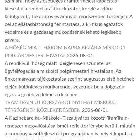
számára, hogy az esetleges áramtermelési kapacitás-
kiesésből eredő ellátási kockázatok kezelése előre
kidolgozott, fokozatos és arányos rendszerben történjen. A
cél az ellátásbiztonság fenntartása, a kritikus ágazatok
védelme és a gazdaság működésének lehető legkisebb
zavara.
A HŐSÉG MIATT HÁROM NAPRA BEZÁR A MISKOLCI
POLGÁRMESTERI HIVATAL
2026-08-01
A rendkívüli hőség miatt ideiglenesen szünetel az
ügyfélfogadás a miskolci polgármesteri hivatalban. Az
önkormányzat tájékoztatása szerint augusztus első hetének
elején különleges munkarendet vezetnek be a dolgozók
egészségének védelme érdekében.
TRAMTRAIN ÚJ KORSZAKOT NYITHAT MISKOLC
TÉRSÉGÉNEK KÖZLEKEDÉSÉBEN
2026-08-01
A Kazincbarcika–Miskolc–Tiszaújváros közötti TramTrain-
rendszer megvalósítása ismét reflektorfénybe került, miután
a kormány vasútfejlesztési programjában is helyet kapott a