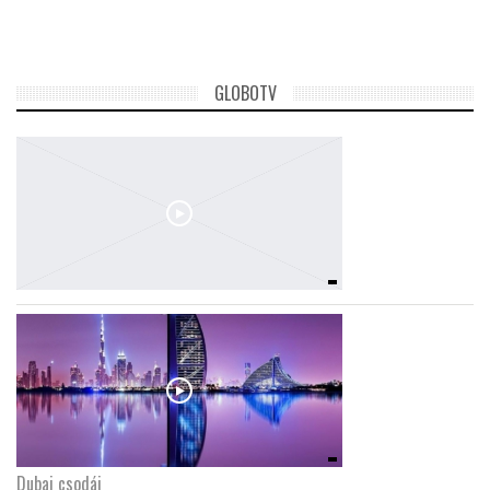
TROPICALMAGAZIN
GLOBOTV
GLOBOTV
AFRIKA TUDÁSTÁR
A NAP SZÉPE
LINKTR.EE
GLOBOZSARU
DOBRAVERO.HU
Dubaj csodái