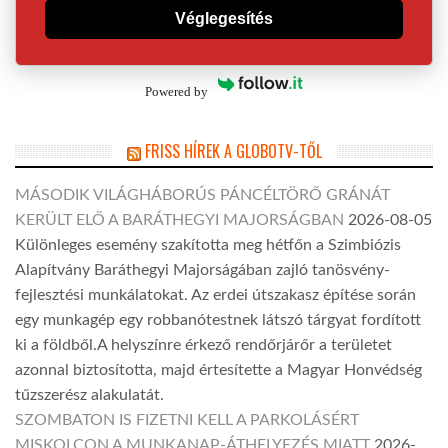
Véglegesítés
Powered by
FRISS HÍREK A GLOBOTV-TŐL
MÁSODIK VILÁGHÁBORÚS PÁNCÉLTÖRŐ GRÁNÁT
KERÜLT ELŐ A BARÁTHEGYI MAJORSÁGBAN
2026-08-05
Különleges esemény szakította meg hétfőn a Szimbiózis
Alapítvány Baráthegyi Majorságában zajló tanösvény-
fejlesztési munkálatokat. Az erdei útszakasz építése során
egy munkagép egy robbanótestnek látszó tárgyat fordított
ki a földből.A helyszínre érkező rendőrjárőr a területet
azonnal biztosította, majd értesítette a Magyar Honvédség
tűzszerész alakulatát.
SZOMBATON IS FIZETNI KELL A PARKOLÁSÉRT
MISKOLCON A MUNKANAP-ÁTHELYEZÉS MIATT
2026-