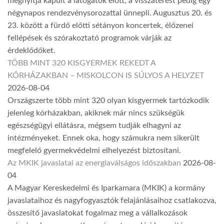
megnyitja kapuit a látogatók előtt, a visszatérést pedig egy
négynapos rendezvénysorozattal ünnepli. Augusztus 20. és
23. között a fürdő előtti sétányon koncertek, élőzenei
fellépések és szórakoztató programok várják az
érdeklődőket.
TÖBB MINT 320 KISGYERMEK REKEDT A
KÓRHÁZAKBAN – MISKOLCON IS SÚLYOS A HELYZET
2026-08-04
Országszerte több mint 320 olyan kisgyermek tartózkodik
jelenleg kórházakban, akiknek már nincs szükségük
egészségügyi ellátásra, mégsem tudják elhagyni az
intézményeket. Ennek oka, hogy számukra nem sikerült
megfelelő gyermekvédelmi elhelyezést biztosítani.
Az MKIK javaslatai az energiaválságos időszakban
2026-08-
04
A Magyar Kereskedelmi és Iparkamara (MKIK) a kormány
javaslataihoz és nagyfogyasztók felajánlásaihoz csatlakozva,
összesítő javaslatokat fogalmaz meg a vállalkozások