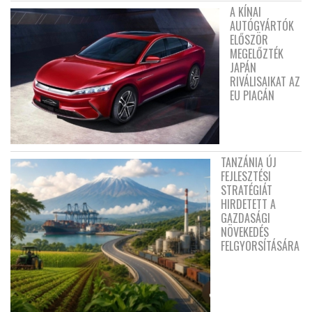
A KÍNAI
AUTÓGYÁRTÓK
ELŐSZÖR
MEGELŐZTÉK
JAPÁN
RIVÁLISAIKAT AZ
EU PIACÁN
TANZÁNIA ÚJ
FEJLESZTÉSI
STRATÉGIÁT
HIRDETETT A
GAZDASÁGI
NÖVEKEDÉS
FELGYORSÍTÁSÁRA