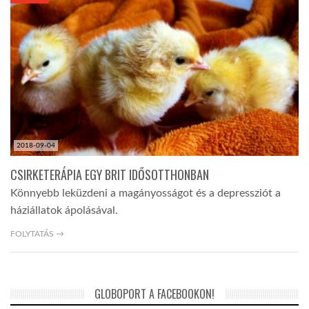
KÖZEL-KELET
AUSZTRÁLIA
A VILÁG ITTHON
2018-09-04
MÉDIA
CSIRKETERÁPIA EGY BRIT IDŐSOTTHONBAN
Könnyebb leküzdeni a magányosságot és a depressziót a
háziállatok ápolásával.
FOLYTATÁS →
GLOBOTV BP
GLOBOPORT A FACEBOOKON!
HÍR3D