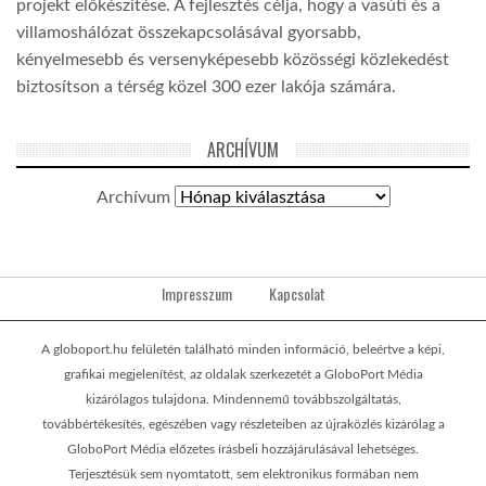
projekt előkészítése. A fejlesztés célja, hogy a vasúti és a
villamoshálózat összekapcsolásával gyorsabb,
kényelmesebb és versenyképesebb közösségi közlekedést
biztosítson a térség közel 300 ezer lakója számára.
ARCHÍVUM
Archívum
Impresszum
Kapcsolat
A globoport.hu felületén található minden információ, beleértve a képi,
grafikai megjelenítést, az oldalak szerkezetét a GloboPort Média
kizárólagos tulajdona. Mindennemű továbbszolgáltatás,
továbbértékesítés, egészében vagy részleteiben az újraközlés kizárólag a
GloboPort Média előzetes írásbeli hozzájárulásával lehetséges.
Terjesztésük sem nyomtatott, sem elektronikus formában nem