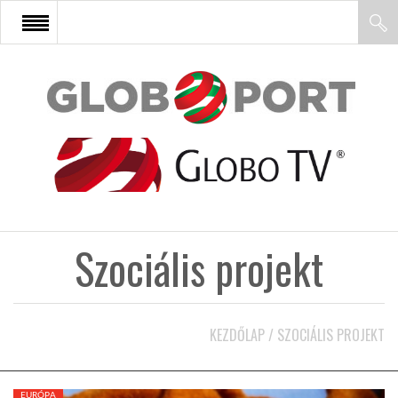
FŐOLDAL
AFRIKA
EURÓPA
Szociális projekt
ÁZSIA
ÉSZAK-AMERIKA
KEZDŐLAP
/
SZOCIÁLIS PROJEKT
LATIN-AMERIKA
EURÓPA