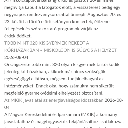
A Miskolctapolcai Barlangfürdő augusztus 20-án ismét
megnyitja kapuit a látogatók előtt, a visszatérést pedig egy
négynapos rendezvénysorozattal ünnepli. Augusztus 20. és
23. között a fürdő előtti sétányon koncertek, élőzenei
fellépések és szórakoztató programok várják az
érdeklődőket.
TÖBB MINT 320 KISGYERMEK REKEDT A
KÓRHÁZAKBAN – MISKOLCON IS SÚLYOS A HELYZET
2026-08-04
Országszerte több mint 320 olyan kisgyermek tartózkodik
jelenleg kórházakban, akiknek már nincs szükségük
egészségügyi ellátásra, mégsem tudják elhagyni az
intézményeket. Ennek oka, hogy számukra nem sikerült
megfelelő gyermekvédelmi elhelyezést biztosítani.
Az MKIK javaslatai az energiaválságos időszakban
2026-08-
04
A Magyar Kereskedelmi és Iparkamara (MKIK) a kormány
javaslataihoz és nagyfogyasztók felajánlásaihoz csatlakozva,