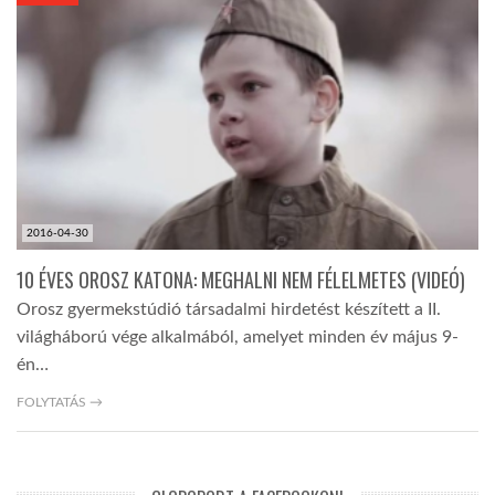
KÖZEL-KELET
AUSZTRÁLIA
A VILÁG ITTHON
2016-04-30
MÉDIA
10 ÉVES OROSZ KATONA: MEGHALNI NEM FÉLELMETES (VIDEÓ)
Orosz gyermekstúdió társadalmi hirdetést készített a II.
világháború vége alkalmából, amelyet minden év május 9-
én…
GLOBOTV BP
FOLYTATÁS →
HÍR3D