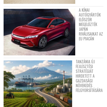
A KÍNAI
AUTÓGYÁRTÓK
ELŐSZÖR
MEGELŐZTÉK
JAPÁN
RIVÁLISAIKAT AZ
EU PIACÁN
TANZÁNIA ÚJ
FEJLESZTÉSI
STRATÉGIÁT
HIRDETETT A
GAZDASÁGI
NÖVEKEDÉS
FELGYORSÍTÁSÁRA