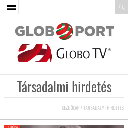
FŐOLDAL
AFRIKA
EURÓPA
Társadalmi hirdetés
ÁZSIA
ÉSZAK-AMERIKA
KEZDŐLAP
/
TÁRSADALMI HIRDETÉS
LATIN-AMERIKA
EURÓPA