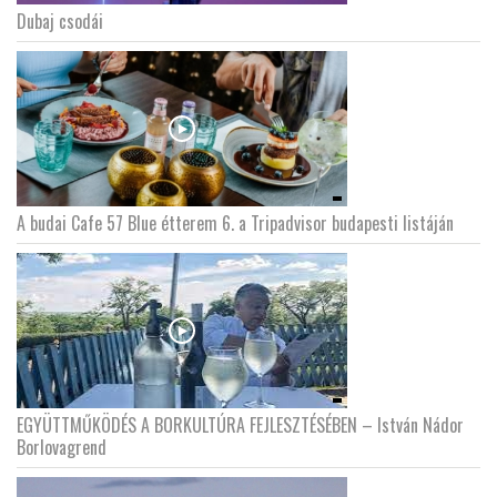
Dubaj csodái
LATIMO.HU
GLOBOBOOK
A budai Cafe 57 Blue étterem 6. a Tripadvisor budapesti listáján
EGYÜTTMŰKÖDÉS A BORKULTÚRA FEJLESZTÉSÉBEN – István Nádor
Borlovagrend