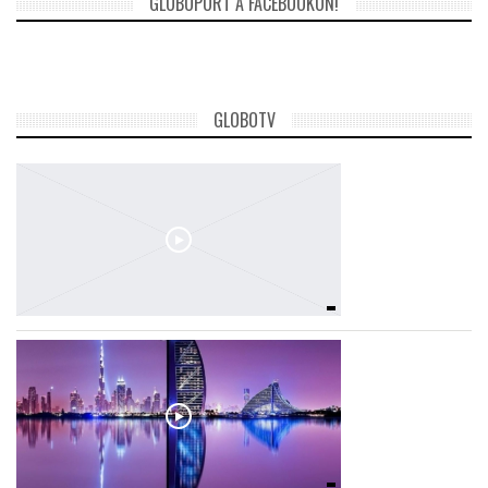
GLOBOPORT A FACEBOOKON!
TROPICALMAGAZIN
GLOBOTV
GLOBOTV
AFRIKA TUDÁSTÁR
A NAP SZÉPE
LINKTR.EE
GLOBOZSARU
DOBRAVERO.HU