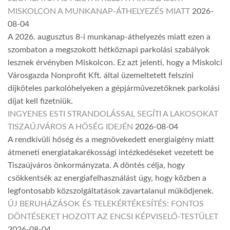
MISKOLCON A MUNKANAP-ÁTHELYEZÉS MIATT
2026-
08-04
A 2026. augusztus 8-i munkanap-áthelyezés miatt ezen a
szombaton a megszokott hétköznapi parkolási szabályok
lesznek érvényben Miskolcon. Ez azt jelenti, hogy a Miskolci
Városgazda Nonprofit Kft. által üzemeltetett felszíni
díjköteles parkolóhelyeken a gépjárművezetőknek parkolási
díjat kell fizetniük.
INGYENES ESTI STRANDOLÁSSAL SEGÍTI A LAKOSOKAT
TISZAÚJVÁROS A HŐSÉG IDEJÉN
2026-08-04
A rendkívüli hőség és a megnövekedett energiaigény miatt
átmeneti energiatakarékossági intézkedéseket vezetett be
Tiszaújváros önkormányzata. A döntés célja, hogy
csökkentsék az energiafelhasználást úgy, hogy közben a
legfontosabb közszolgáltatások zavartalanul működjenek.
ÚJ BERUHÁZÁSOK ÉS TELEKÉRTÉKESÍTÉS: FONTOS
DÖNTÉSEKET HOZOTT AZ ENCSI KÉPVISELŐ-TESTÜLET
2026-08-04