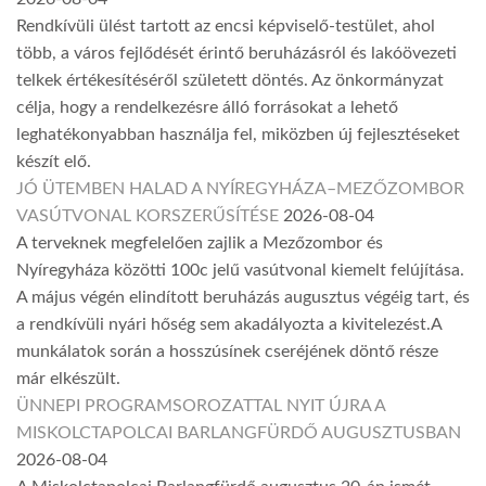
Rendkívüli ülést tartott az encsi képviselő-testület, ahol
több, a város fejlődését érintő beruházásról és lakóövezeti
telkek értékesítéséről született döntés. Az önkormányzat
célja, hogy a rendelkezésre álló forrásokat a lehető
leghatékonyabban használja fel, miközben új fejlesztéseket
készít elő.
JÓ ÜTEMBEN HALAD A NYÍREGYHÁZA–MEZŐZOMBOR
VASÚTVONAL KORSZERŰSÍTÉSE
2026-08-04
A terveknek megfelelően zajlik a Mezőzombor és
Nyíregyháza közötti 100c jelű vasútvonal kiemelt felújítása.
A május végén elindított beruházás augusztus végéig tart, és
a rendkívüli nyári hőség sem akadályozta a kivitelezést.A
munkálatok során a hosszúsínek cseréjének döntő része
már elkészült.
ÜNNEPI PROGRAMSOROZATTAL NYIT ÚJRA A
MISKOLCTAPOLCAI BARLANGFÜRDŐ AUGUSZTUSBAN
2026-08-04