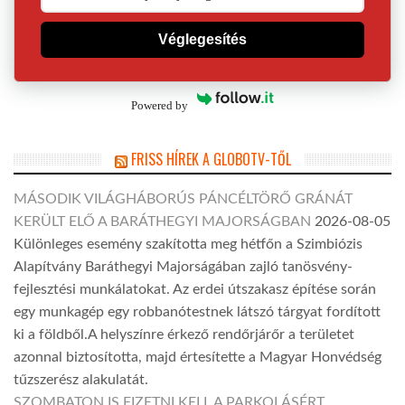
Véglegesítés
Powered by
FRISS HÍREK A GLOBOTV-TŐL
MÁSODIK VILÁGHÁBORÚS PÁNCÉLTÖRŐ GRÁNÁT
KERÜLT ELŐ A BARÁTHEGYI MAJORSÁGBAN
2026-08-05
Különleges esemény szakította meg hétfőn a Szimbiózis
Alapítvány Baráthegyi Majorságában zajló tanösvény-
fejlesztési munkálatokat. Az erdei útszakasz építése során
egy munkagép egy robbanótestnek látszó tárgyat fordított
ki a földből.A helyszínre érkező rendőrjárőr a területet
azonnal biztosította, majd értesítette a Magyar Honvédség
tűzszerész alakulatát.
SZOMBATON IS FIZETNI KELL A PARKOLÁSÉRT