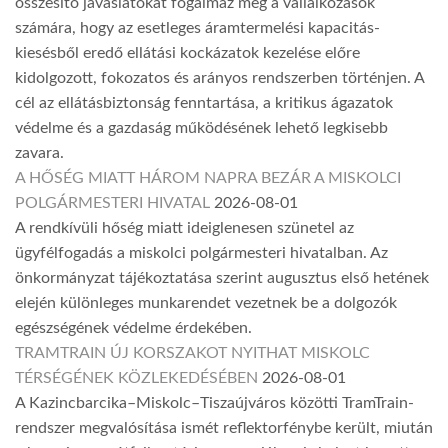
összesítő javaslatokat fogalmaz meg a vállalkozások
számára, hogy az esetleges áramtermelési kapacitás-
kiesésből eredő ellátási kockázatok kezelése előre
kidolgozott, fokozatos és arányos rendszerben történjen. A
cél az ellátásbiztonság fenntartása, a kritikus ágazatok
védelme és a gazdaság működésének lehető legkisebb
zavara.
A HŐSÉG MIATT HÁROM NAPRA BEZÁR A MISKOLCI
POLGÁRMESTERI HIVATAL
2026-08-01
A rendkívüli hőség miatt ideiglenesen szünetel az
ügyfélfogadás a miskolci polgármesteri hivatalban. Az
önkormányzat tájékoztatása szerint augusztus első hetének
elején különleges munkarendet vezetnek be a dolgozók
egészségének védelme érdekében.
TRAMTRAIN ÚJ KORSZAKOT NYITHAT MISKOLC
TÉRSÉGÉNEK KÖZLEKEDÉSÉBEN
2026-08-01
A Kazincbarcika–Miskolc–Tiszaújváros közötti TramTrain-
rendszer megvalósítása ismét reflektorfénybe került, miután