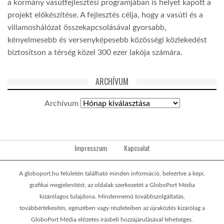
a kormány vasútfejlesztési programjában is helyet kapott a
projekt előkészítése. A fejlesztés célja, hogy a vasúti és a
villamoshálózat összekapcsolásával gyorsabb,
kényelmesebb és versenyképesebb közösségi közlekedést
biztosítson a térség közel 300 ezer lakója számára.
ARCHÍVUM
Archívum
Impresszum
Kapcsolat
A globoport.hu felületén található minden információ, beleértve a képi,
grafikai megjelenítést, az oldalak szerkezetét a GloboPort Média
kizárólagos tulajdona. Mindennemű továbbszolgáltatás,
továbbértékesítés, egészében vagy részleteiben az újraközlés kizárólag a
GloboPort Média előzetes írásbeli hozzájárulásával lehetséges.