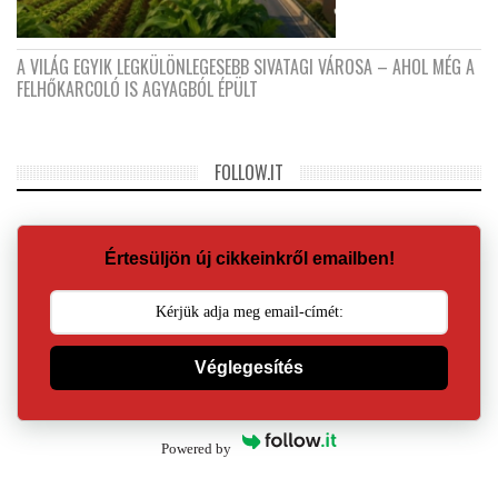
A VILÁG EGYIK LEGKÜLÖNLEGESEBB SIVATAGI VÁROSA – AHOL MÉG A
FELHŐKARCOLÓ IS AGYAGBÓL ÉPÜLT
FOLLOW.IT
Értesüljön új cikkeinkről emailben!
Véglegesítés
Powered by