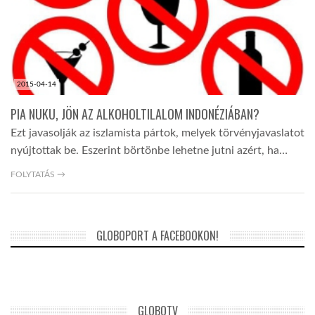
LATIMO.HU
GLOBOBOOK
2015-04-14
PIA NUKU, JÖN AZ ALKOHOLTILALOM INDONÉZIÁBAN?
Ezt javasolják az iszlamista pártok, melyek törvényjavaslatot
nyújtottak be. Eszerint börtönbe lehetne jutni azért, ha…
FOLYTATÁS →
GLOBOPORT A FACEBOOKON!
GLOBOTV