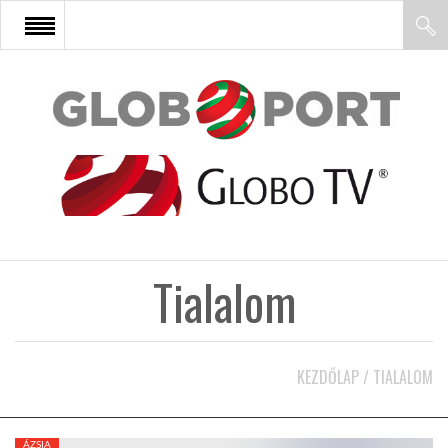
FŐOLDAL
AFRIKA
EURÓPA
Tialalom
ÁZSIA
ÉSZAK-AMERIKA
KEZDŐLAP
/
TIALALOM
LATIN-AMERIKA
ÁZSIA