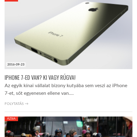
KÖZEL-KELET
AUSZTRÁLIA
A VILÁG ITTHON
2016-09-23
MÉDIA
IPHONE 7-ED VAN? KI VAGY RÚGVA!
Az egyik kínai vállalat bizony kutyába sem veszi az iPhone
7-et, sőt egyenesen ellene van.…
FOLYTATÁS →
GLOBOTV BP
ÁZSIA
HÍR3D