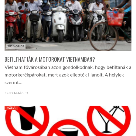
TROPICALMAGAZIN
GLOBOTV
2016-07-03
AFRIKA TUDÁSTÁR
BETILTHATJÁK A MOTOROKAT VIETNAMBAN?
Vietnam fővárosában azon gondolkodnak, hogy betiltanák a
A NAP SZÉPE
motorkerékpárokat, mert azok ellepték Hanoit. A helyiek
szerint…
LINKTR.EE
FOLYTATÁS →
ÁZSIA
GLOBOZSARU
DOBRAVERO.HU