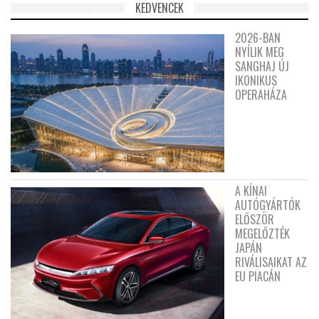
KEDVENCEK
2026-BAN
NYÍLIK MEG
SANGHAJ ÚJ
IKONIKUS
OPERAHÁZA
A KÍNAI
AUTÓGYÁRTÓK
ELŐSZÖR
MEGELŐZTÉK
JAPÁN
RIVÁLISAIKAT AZ
EU PIACÁN