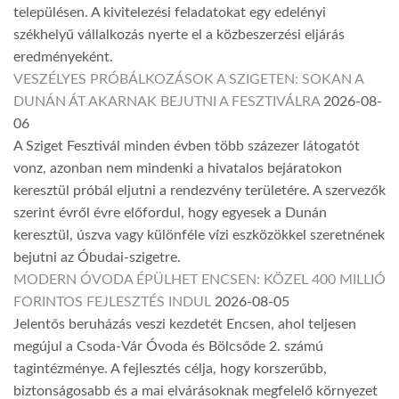
településen. A kivitelezési feladatokat egy edelényi
székhelyű vállalkozás nyerte el a közbeszerzési eljárás
eredményeként.
VESZÉLYES PRÓBÁLKOZÁSOK A SZIGETEN: SOKAN A
DUNÁN ÁT AKARNAK BEJUTNI A FESZTIVÁLRA
2026-08-
06
A Sziget Fesztivál minden évben több százezer látogatót
vonz, azonban nem mindenki a hivatalos bejáratokon
keresztül próbál eljutni a rendezvény területére. A szervezők
szerint évről évre előfordul, hogy egyesek a Dunán
keresztül, úszva vagy különféle vízi eszközökkel szeretnének
bejutni az Óbudai-szigetre.
MODERN ÓVODA ÉPÜLHET ENCSEN: KÖZEL 400 MILLIÓ
FORINTOS FEJLESZTÉS INDUL
2026-08-05
Jelentős beruházás veszi kezdetét Encsen, ahol teljesen
megújul a Csoda-Vár Óvoda és Bölcsőde 2. számú
tagintézménye. A fejlesztés célja, hogy korszerűbb,
biztonságosabb és a mai elvárásoknak megfelelő környezet