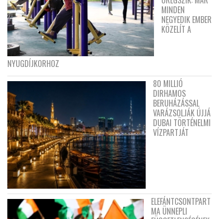
ÖREGSZIK: MÁR
MINDEN
NEGYEDIK EMBER
KÖZELÍT A
NYUGDÍJKORHOZ
80 MILLIÓ
DIRHAMOS
BERUHÁZÁSSAL
VARÁZSOLJÁK ÚJJÁ
DUBAI TÖRTÉNELMI
VÍZPARTJÁT
ELEFÁNTCSONTPART
MA ÜNNEPLI