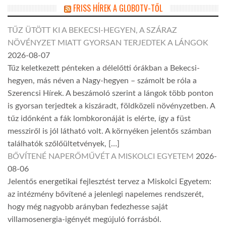
FRISS HÍREK A GLOBOTV-TŐL
TŰZ ÜTÖTT KI A BEKECSI-HEGYEN, A SZÁRAZ
NÖVÉNYZET MIATT GYORSAN TERJEDTEK A LÁNGOK
2026-08-07
Tűz keletkezett pénteken a délelőtti órákban a Bekecsi-
hegyen, más néven a Nagy-hegyen – számolt be róla a
Szerencsi Hírek. A beszámoló szerint a lángok több ponton
is gyorsan terjedtek a kiszáradt, földközeli növényzetben. A
tűz időnként a fák lombkoronáját is elérte, így a füst
messziről is jól látható volt. A környéken jelentős számban
találhatók szőlőültetvények, […]
BŐVÍTENÉ NAPERŐMŰVÉT A MISKOLCI EGYETEM
2026-
08-06
Jelentős energetikai fejlesztést tervez a Miskolci Egyetem:
az intézmény bővítené a jelenlegi napelemes rendszerét,
hogy még nagyobb arányban fedezhesse saját
villamosenergia-igényét megújuló forrásból.