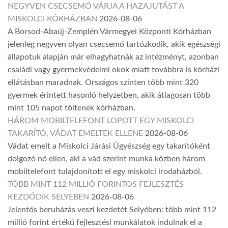
NEGYVEN CSECSEMŐ VÁRJA A HAZAJUTÁST A
MISKOLCI KÓRHÁZBAN
2026-08-06
A Borsod-Abaúj-Zemplén Vármegyei Központi Kórházban
jelenleg negyven olyan csecsemő tartózkodik, akik egészségi
állapotuk alapján már elhagyhatnák az intézményt, azonban
családi vagy gyermekvédelmi okok miatt továbbra is kórházi
ellátásban maradnak. Országos szinten több mint 320
gyermek érintett hasonló helyzetben, akik átlagosan több
mint 105 napot töltenek kórházban.
HÁROM MOBILTELEFONT LOPOTT EGY MISKOLCI
TAKARÍTÓ, VÁDAT EMELTEK ELLENE
2026-08-06
Vádat emelt a Miskolci Járási Ügyészség egy takarítóként
dolgozó nő ellen, aki a vád szerint munka közben három
mobiltelefont tulajdonított el egy miskolci irodaházból.
TÖBB MINT 112 MILLIÓ FORINTOS FEJLESZTÉS
KEZDŐDIK SELYEBEN
2026-08-06
Jelentős beruházás veszi kezdetét Selyében: több mint 112
millió forint értékű fejlesztési munkálatok indulnak el a