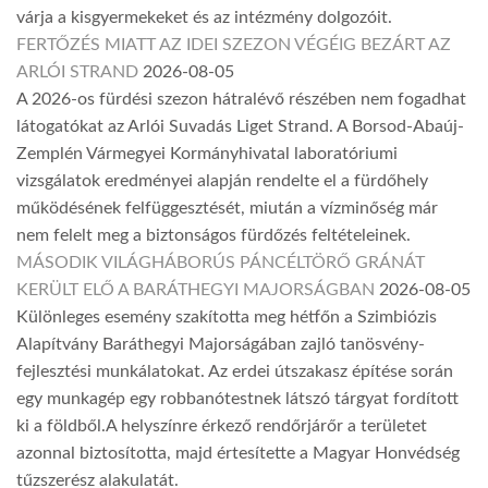
várja a kisgyermekeket és az intézmény dolgozóit.
FERTŐZÉS MIATT AZ IDEI SZEZON VÉGÉIG BEZÁRT AZ
ARLÓI STRAND
2026-08-05
A 2026-os fürdési szezon hátralévő részében nem fogadhat
látogatókat az Arlói Suvadás Liget Strand. A Borsod-Abaúj-
Zemplén Vármegyei Kormányhivatal laboratóriumi
vizsgálatok eredményei alapján rendelte el a fürdőhely
működésének felfüggesztését, miután a vízminőség már
nem felelt meg a biztonságos fürdőzés feltételeinek.
MÁSODIK VILÁGHÁBORÚS PÁNCÉLTÖRŐ GRÁNÁT
KERÜLT ELŐ A BARÁTHEGYI MAJORSÁGBAN
2026-08-05
Különleges esemény szakította meg hétfőn a Szimbiózis
Alapítvány Baráthegyi Majorságában zajló tanösvény-
fejlesztési munkálatokat. Az erdei útszakasz építése során
egy munkagép egy robbanótestnek látszó tárgyat fordított
ki a földből.A helyszínre érkező rendőrjárőr a területet
azonnal biztosította, majd értesítette a Magyar Honvédség
tűzszerész alakulatát.