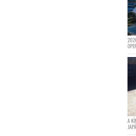
202
OPE
A K
JAPÁ