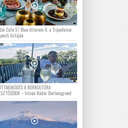
dai Cafe 57 Blue étterem 6. a Tripadvisor
pesti listáján
ÜTTMŰKÖDÉS A BORKULTÚRA
ESZTÉSÉBEN – István Nádor Borlovagrend