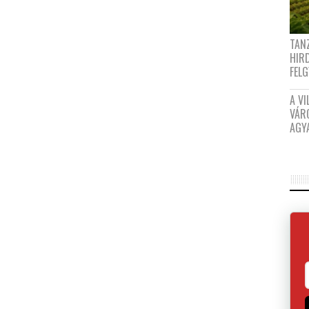
TANZ
HIR
FEL
A VI
VÁR
AGY