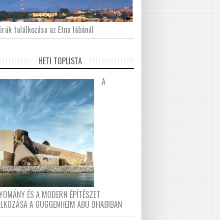
́rák találkozása az Etna lábánál
HETI TOPLISTA
A
YOMÁNY ÉS A MODERN ÉPÍTÉSZET
ÁLKOZÁSA A GUGGENHEIM ABU DHABIBAN