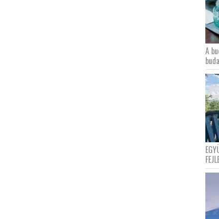
A bu
buda
EGY
FEJL