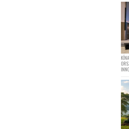
KÍN
ORS
INN