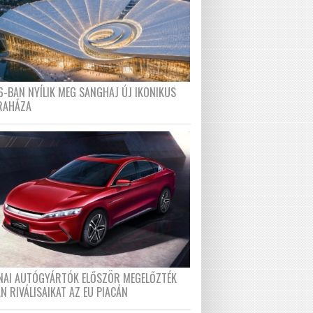
6-BAN NYÍLIK MEG SANGHAJ ÚJ IKONIKUS
RAHÁZA
ÍNAI AUTÓGYÁRTÓK ELŐSZÖR MEGELŐZTÉK
N RIVÁLISAIKAT AZ EU PIACÁN