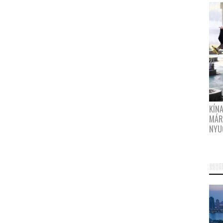
KÍN
MÁR
NYU