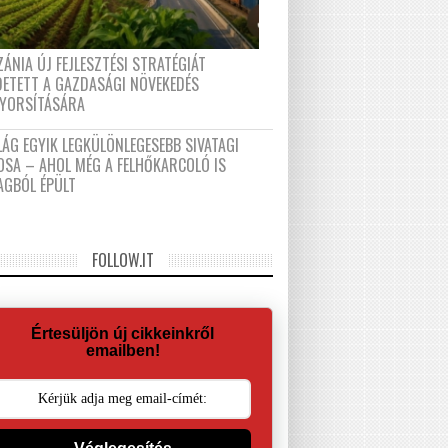
ÁNIA ÚJ FEJLESZTÉSI STRATÉGIÁT
DETETT A GAZDASÁGI NÖVEKEDÉS
GYORSÍTÁSÁRA
LÁG EGYIK LEGKÜLÖNLEGESEBB SIVATAGI
OSA – AHOL MÉG A FELHŐKARCOLÓ IS
AGBÓL ÉPÜLT
FOLLOW.IT
Értesüljön új cikkeinkről
emailben!