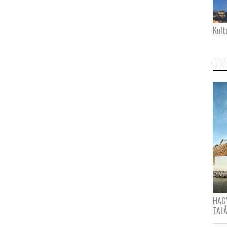
Kultu
HAG
TAL