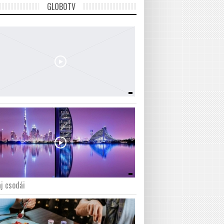
GLOBOTV
j csodái