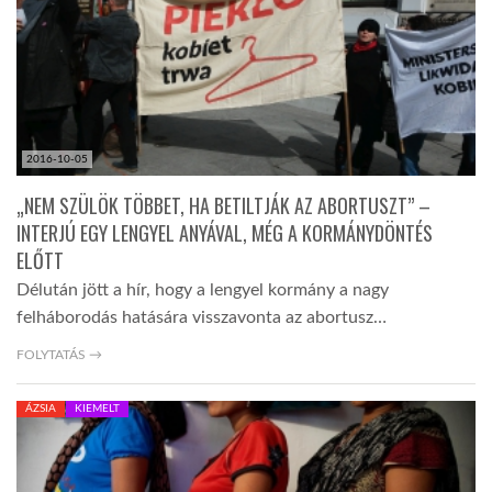
LATIMO.HU
GLOBOBOOK
2016-10-05
„NEM SZÜLÖK TÖBBET, HA BETILTJÁK AZ ABORTUSZT” –
INTERJÚ EGY LENGYEL ANYÁVAL, MÉG A KORMÁNYDÖNTÉS
ELŐTT
Délután jött a hír, hogy a lengyel kormány a nagy
felháborodás hatására visszavonta az abortusz…
FOLYTATÁS →
ÁZSIA
KIEMELT