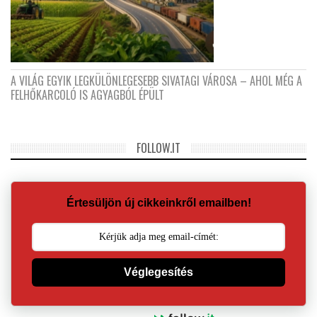
A VILÁG EGYIK LEGKÜLÖNLEGESEBB SIVATAGI VÁROSA – AHOL MÉG A
FELHŐKARCOLÓ IS AGYAGBÓL ÉPÜLT
FOLLOW.IT
Értesüljön új cikkeinkről emailben!
Véglegesítés