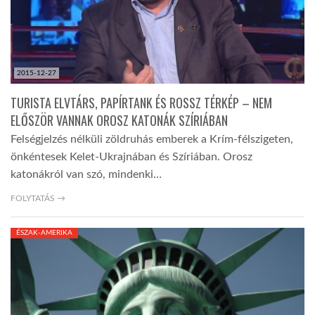
2015-12-27
TURISTA ELVTÁRS, PAPÍRTANK ÉS ROSSZ TÉRKÉP – NEM
ELŐSZÖR VANNAK OROSZ KATONÁK SZÍRIÁBAN
Felségjelzés nélküli zöldruhás emberek a Krím-félszigeten,
önkéntesek Kelet-Ukrajnában és Szíriában. Orosz
katonákról van szó, mindenki…
FOLYTATÁS →
ÉSZAK-AMERIKA