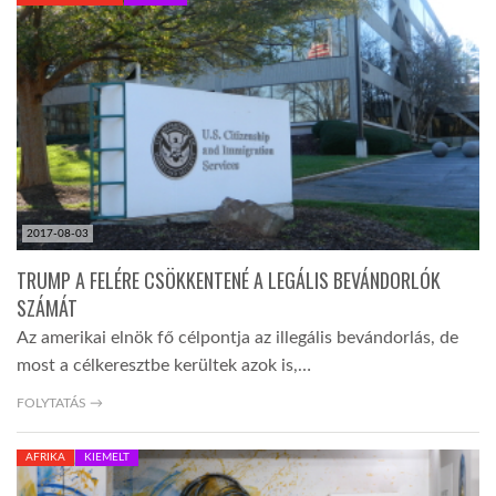
KÖZEL-KELET
AUSZTRÁLIA
A VILÁG ITTHON
2017-08-03
MÉDIA
TRUMP A FELÉRE CSÖKKENTENÉ A LEGÁLIS BEVÁNDORLÓK
SZÁMÁT
Az amerikai elnök fő célpontja az illegális bevándorlás, de
most a célkeresztbe kerültek azok is,…
GLOBOTV BP
FOLYTATÁS →
AFRIKA
KIEMELT
HÍR3D