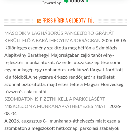
Powered by
FRISS HÍREK A GLOBOTV-TŐL
MÁSODIK VILÁGHÁBORÚS PÁNCÉLTÖRŐ GRÁNÁT
KERÜLT ELŐ A BARÁTHEGYI MAJORSÁGBAN
2026-08-05
Különleges esemény szakította meg hétfőn a Szimbiózis
Alapítvány Baráthegyi Majorságában zajló tanösvény-
fejlesztési munkálatokat. Az erdei útszakasz építése során
egy munkagép egy robbanótestnek látszó tárgyat fordított
ki a földből.A helyszínre érkező rendőrjárőr a területet
azonnal biztosította, majd értesítette a Magyar Honvédség
tűzszerész alakulatát.
SZOMBATON IS FIZETNI KELL A PARKOLÁSÉRT
MISKOLCON A MUNKANAP-ÁTHELYEZÉS MIATT
2026-
08-04
A 2026. augusztus 8-i munkanap-áthelyezés miatt ezen a
szombaton a megszokott hétköznapi parkolási szabályok