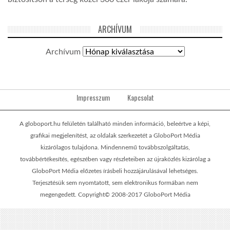
ARCHÍVUM
Archívum
Impresszum
Kapcsolat
A globoport.hu felületén található minden információ, beleértve a képi,
grafikai megjelenítést, az oldalak szerkezetét a GloboPort Média
kizárólagos tulajdona. Mindennemű továbbszolgáltatás,
továbbértékesítés, egészében vagy részleteiben az újraközlés kizárólag a
GloboPort Média előzetes írásbeli hozzájárulásával lehetséges.
Terjesztésük sem nyomtatott, sem elektronikus formában nem
megengedett. Copyright© 2008-2017 GloboPort Média