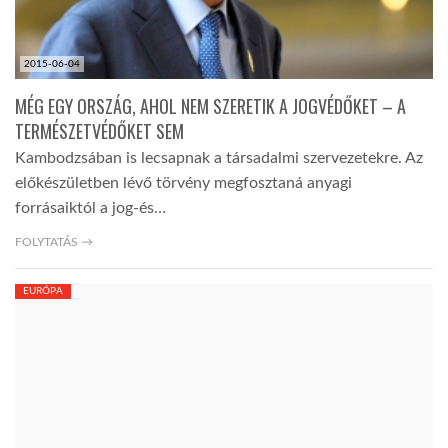
2015-06-04
MÉG EGY ORSZÁG, AHOL NEM SZERETIK A JOGVÉDŐKET – A
TERMÉSZETVÉDŐKET SEM
Kambodzsában is lecsapnak a társadalmi szervezetekre. Az
előkészületben lévő törvény megfosztaná anyagi
forrásaiktól a jog-és…
FOLYTATÁS →
EURÓPA