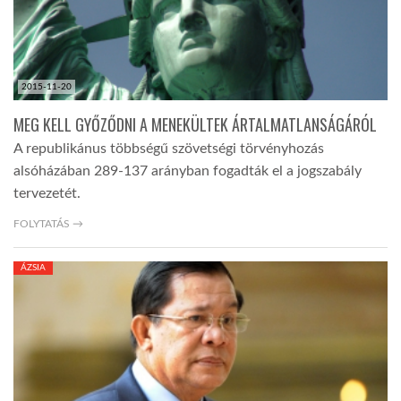
2015-11-20
MEG KELL GYŐZŐDNI A MENEKÜLTEK ÁRTALMATLANSÁGÁRÓL
A republikánus többségű szövetségi törvényhozás
alsóházában 289-137 arányban fogadták el a jogszabály
tervezetét.
FOLYTATÁS →
ÁZSIA