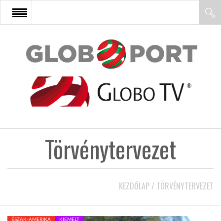
FŐOLDAL
AFRIKA
EURÓPA
Törvénytervezet
ÁZSIA
ÉSZAK-AMERIKA
KEZDŐLAP
/
TÖRVÉNYTERVEZET
LATIN-AMERIKA
ÉSZAK-AMERIKA
KIEMELT