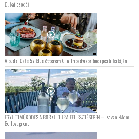
Dubaj csodái
A budai Cafe 57 Blue étterem 6. a Tripadvisor budapesti listáján
EGYÜTTMŰKÖDÉS A BORKULTÚRA FEJLESZTÉSÉBEN – István Nádor
Borlovagrend