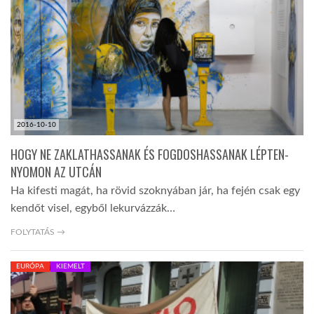
TROPICALMAGAZIN
GLOBOTV
AFRIKA TUDÁSTÁR
2016-10-10
HOGY NE ZAKLATHASSANAK ÉS FOGDOSHASSANAK LÉPTEN-
A NAP SZÉPE
NYOMON AZ UTCÁN
Ha kifesti magát, ha rövid szoknyában jár, ha fején csak egy
kendőt visel, egyből lekurvázzák…
LINKTR.EE
FOLYTATÁS →
GLOBOZSARU
EURÓPA
KIEMELT
DOBRAVERO.HU