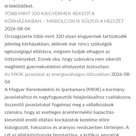
érdeklődőket.
TÖBB MINT 320 KISGYERMEK REKEDT A
KÓRHÁZAKBAN – MISKOLCON IS SÚLYOS A HELYZET
2026-08-04
Országszerte több mint 320 olyan kisgyermek tartózkodik
jelenleg kórházakban, akiknek már nincs szükségük
egészségügyi ellátásra, mégsem tudják elhagyni az
intézményeket. Ennek oka, hogy számukra nem sikerült
megfelelő gyermekvédelmi elhelyezést biztosítani.
Az MKIK javaslatai az energiaválságos időszakban
2026-08-
04
A Magyar Kereskedelmi és Iparkamara (MKIK) a kormány
javaslataihoz és nagyfogyasztók felajánlásaihoz csatlakozva,
összesítő javaslatokat fogalmaz meg a vállalkozások
számára, hogy az esetleges áramtermelési kapacitás-
kiesésből eredő ellátási kockázatok kezelése előre
kidolgozott, fokozatos és arányos rendszerben történjen. A
cél az ellátásbiztonság fenntartása, a kritikus ágazatok