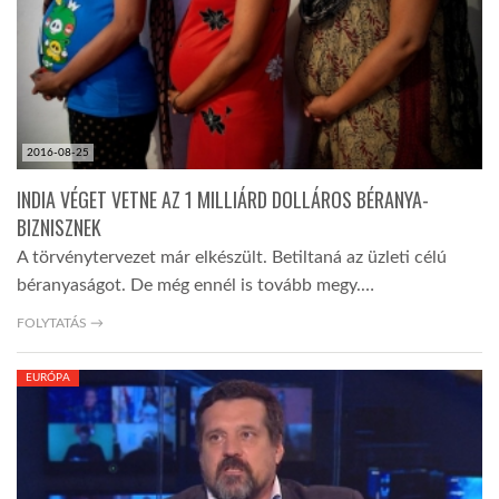
2016-08-25
INDIA VÉGET VETNE AZ 1 MILLIÁRD DOLLÁROS BÉRANYA-
BIZNISZNEK
A törvénytervezet már elkészült. Betiltaná az üzleti célú
béranyaságot. De még ennél is tovább megy.…
FOLYTATÁS →
EURÓPA