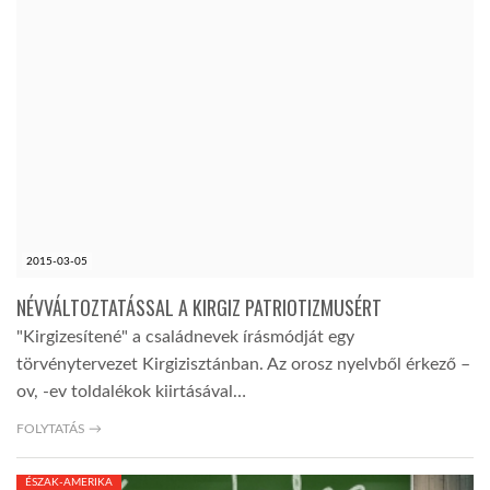
2015-03-05
NÉVVÁLTOZTATÁSSAL A KIRGIZ PATRIOTIZMUSÉRT
"Kirgizesítené" a családnevek írásmódját egy
törvénytervezet Kirgizisztánban. Az orosz nyelvből érkező –
ov, -ev toldalékok kiirtásával…
FOLYTATÁS →
ÉSZAK-AMERIKA