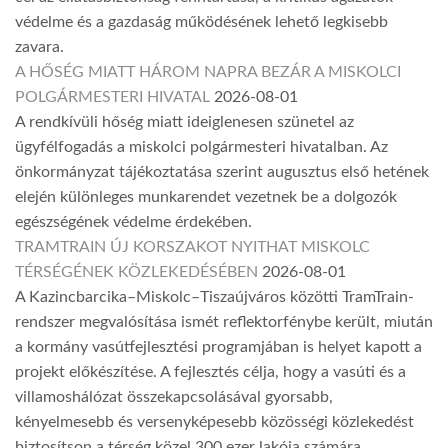
védelme és a gazdaság működésének lehető legkisebb
zavara.
A HŐSÉG MIATT HÁROM NAPRA BEZÁR A MISKOLCI
POLGÁRMESTERI HIVATAL
2026-08-01
A rendkívüli hőség miatt ideiglenesen szünetel az
ügyfélfogadás a miskolci polgármesteri hivatalban. Az
önkormányzat tájékoztatása szerint augusztus első hetének
elején különleges munkarendet vezetnek be a dolgozók
egészségének védelme érdekében.
TRAMTRAIN ÚJ KORSZAKOT NYITHAT MISKOLC
TÉRSÉGÉNEK KÖZLEKEDÉSÉBEN
2026-08-01
A Kazincbarcika–Miskolc–Tiszaújváros közötti TramTrain-
rendszer megvalósítása ismét reflektorfénybe került, miután
a kormány vasútfejlesztési programjában is helyet kapott a
projekt előkészítése. A fejlesztés célja, hogy a vasúti és a
villamoshálózat összekapcsolásával gyorsabb,
kényelmesebb és versenyképesebb közösségi közlekedést
biztosítson a térség közel 300 ezer lakója számára.