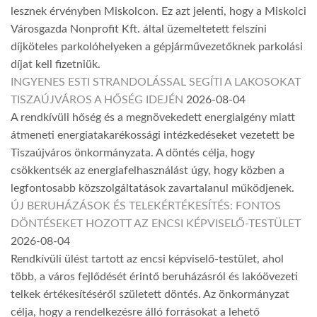
lesznek érvényben Miskolcon. Ez azt jelenti, hogy a Miskolci
Városgazda Nonprofit Kft. által üzemeltetett felszíni
díjköteles parkolóhelyeken a gépjárművezetőknek parkolási
díjat kell fizetniük.
INGYENES ESTI STRANDOLÁSSAL SEGÍTI A LAKOSOKAT
TISZAÚJVÁROS A HŐSÉG IDEJÉN
2026-08-04
A rendkívüli hőség és a megnövekedett energiaigény miatt
átmeneti energiatakarékossági intézkedéseket vezetett be
Tiszaújváros önkormányzata. A döntés célja, hogy
csökkentsék az energiafelhasználást úgy, hogy közben a
legfontosabb közszolgáltatások zavartalanul működjenek.
ÚJ BERUHÁZÁSOK ÉS TELEKÉRTÉKESÍTÉS: FONTOS
DÖNTÉSEKET HOZOTT AZ ENCSI KÉPVISELŐ-TESTÜLET
2026-08-04
Rendkívüli ülést tartott az encsi képviselő-testület, ahol
több, a város fejlődését érintő beruházásról és lakóövezeti
telkek értékesítéséről született döntés. Az önkormányzat
célja, hogy a rendelkezésre álló forrásokat a lehető