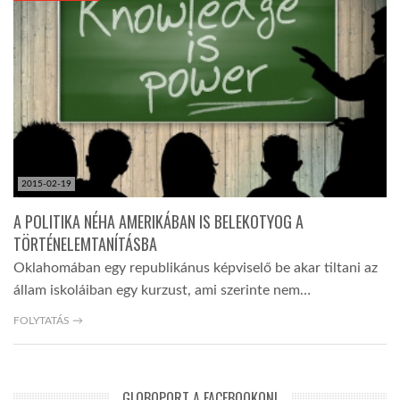
2015-02-19
A POLITIKA NÉHA AMERIKÁBAN IS BELEKOTYOG A
TÖRTÉNELEMTANÍTÁSBA
Oklahomában egy republikánus képviselő be akar tiltani az
állam iskoláiban egy kurzust, ami szerinte nem…
FOLYTATÁS →
GLOBOPORT A FACEBOOKON!