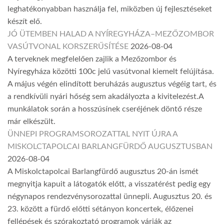
leghatékonyabban használja fel, miközben új fejlesztéseket
készít elő.
JÓ ÜTEMBEN HALAD A NYÍREGYHÁZA–MEZŐZOMBOR
VASÚTVONAL KORSZERŰSÍTÉSE
2026-08-04
A terveknek megfelelően zajlik a Mezőzombor és
Nyíregyháza közötti 100c jelű vasútvonal kiemelt felújítása.
A május végén elindított beruházás augusztus végéig tart, és
a rendkívüli nyári hőség sem akadályozta a kivitelezést.A
munkálatok során a hosszúsínek cseréjének döntő része
már elkészült.
ÜNNEPI PROGRAMSOROZATTAL NYIT ÚJRA A
MISKOLCTAPOLCAI BARLANGFÜRDŐ AUGUSZTUSBAN
2026-08-04
A Miskolctapolcai Barlangfürdő augusztus 20-án ismét
megnyitja kapuit a látogatók előtt, a visszatérést pedig egy
négynapos rendezvénysorozattal ünnepli. Augusztus 20. és
23. között a fürdő előtti sétányon koncertek, élőzenei
fellépések és szórakoztató programok várják az