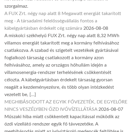
szorgalmaz.
A FUX Zrt. négy nap alatt 8 Megawatt energiát takarított
meg - A társadalmi felelősségvállalás fontos a
kábelgyártásban érdekelt cég számára
2026-08-08
A miskolci székhelyű FUX Zrt. négy nap alatt 8,32 MWh
villamos energiát takarított meg a kormány felhívásához
csatlakozva. A szabad és szigetelt vezetékek gyártásával
foglalkozó társaság csatlakozott a kormány azon
felhívásához, amely az országos hőhullám idején a
villamosenergia-rendszer terhelésének csökkentését
célozta. A kábelgyártásban érdekelt társaság gyorsan
reagált a kezdeményezésre, és több olyan intézkedést
vezetett be, […]
MEGHIBÁSODOTT AZ EGYIK FŐVEZETÉK, DE EGYELŐRE
NINCS VESZÉLYBEN ÓZD IVÓVÍZELLÁTÁSA
2026-08-07
Műszaki hiba miatt csökkentett kapacitással működik az
ózdi vízellátó rendszer egyik fő távvezetéke. A
meghibásodás miatt az ivóvíztároló medencék feltöltése is