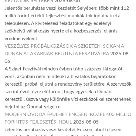
KEZDŐDIK SELYEBEN
2026-08-06
Jelentős beruházás veszi kezdetét Selyében: több mint 112
millió forint értékű fejlesztési munkálatok indulnak el a
településen. A kivitelezési feladatokat egy edelényi
székhelyű vállalkozás nyerte el a közbeszerzési eljárás
eredményeként.
VESZÉLYES PRÓBÁLKOZÁSOK A SZIGETEN: SOKAN A
DUNÁN ÁT AKARNAK BEJUTNI A FESZTIVÁLRA
2026-08-
06
A Sziget Fesztivál minden évben több százezer látogatót
vonz, azonban nem mindenki a hivatalos bejáratokon
keresztül próbál eljutni a rendezvény területére. A szervezők
szerint évről évre előfordul, hogy egyesek a Dunán
keresztül, úszva vagy különféle vízi eszközökkel szeretnének
bejutni az Óbudai-szigetre.
MODERN ÓVODA ÉPÜLHET ENCSEN: KÖZEL 400 MILLIÓ
FORINTOS FEJLESZTÉS INDUL
2026-08-05
Jelentős beruházás veszi kezdetét Encsen, ahol teljesen