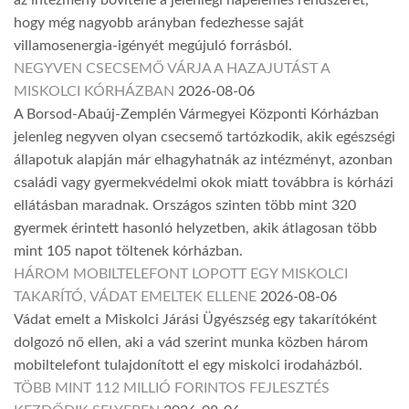
hogy még nagyobb arányban fedezhesse saját
villamosenergia-igényét megújuló forrásból.
NEGYVEN CSECSEMŐ VÁRJA A HAZAJUTÁST A
MISKOLCI KÓRHÁZBAN
2026-08-06
A Borsod-Abaúj-Zemplén Vármegyei Központi Kórházban
jelenleg negyven olyan csecsemő tartózkodik, akik egészségi
állapotuk alapján már elhagyhatnák az intézményt, azonban
családi vagy gyermekvédelmi okok miatt továbbra is kórházi
ellátásban maradnak. Országos szinten több mint 320
gyermek érintett hasonló helyzetben, akik átlagosan több
mint 105 napot töltenek kórházban.
HÁROM MOBILTELEFONT LOPOTT EGY MISKOLCI
TAKARÍTÓ, VÁDAT EMELTEK ELLENE
2026-08-06
Vádat emelt a Miskolci Járási Ügyészség egy takarítóként
dolgozó nő ellen, aki a vád szerint munka közben három
mobiltelefont tulajdonított el egy miskolci irodaházból.
TÖBB MINT 112 MILLIÓ FORINTOS FEJLESZTÉS