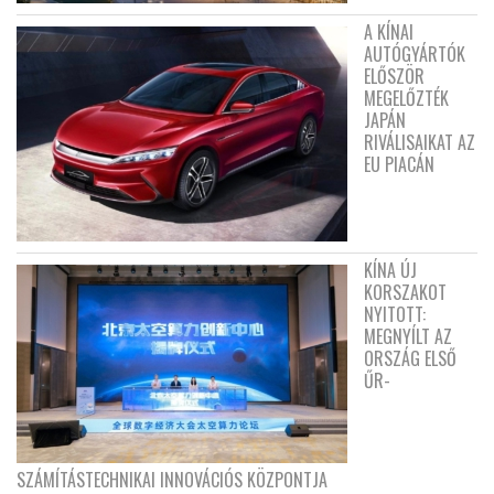
A KÍNAI
AUTÓGYÁRTÓK
ELŐSZÖR
MEGELŐZTÉK
JAPÁN
RIVÁLISAIKAT AZ
EU PIACÁN
KÍNA ÚJ
KORSZAKOT
NYITOTT:
MEGNYÍLT AZ
ORSZÁG ELSŐ
ŰR-
SZÁMÍTÁSTECHNIKAI INNOVÁCIÓS KÖZPONTJA