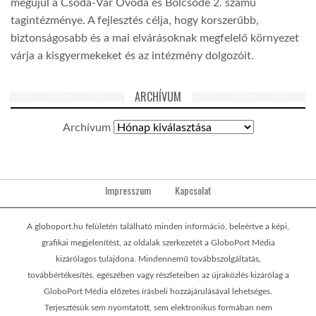
megújul a Csoda-Vár Óvoda és Bölcsőde 2. számú
tagintézménye. A fejlesztés célja, hogy korszerűbb,
biztonságosabb és a mai elvárásoknak megfelelő környezet
várja a kisgyermekeket és az intézmény dolgozóit.
ARCHÍVUM
Archívum
Impresszum
Kapcsolat
A globoport.hu felületén található minden információ, beleértve a képi,
grafikai megjelenítést, az oldalak szerkezetét a GloboPort Média
kizárólagos tulajdona. Mindennemű továbbszolgáltatás,
továbbértékesítés, egészében vagy részleteiben az újraközlés kizárólag a
GloboPort Média előzetes írásbeli hozzájárulásával lehetséges.
Terjesztésük sem nyomtatott, sem elektronikus formában nem