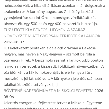
nehezebbé vált, a hiba elhárításán azonban már dolgoznak a
szakemberek.A kormány augusztus 7-i hőségriasztási
gyorsjelentése szerint Ózd biztonságos vízellátását két
távvezeték, egy 500-as és egy 600-as vezeték biztosítja.
TŰZ ÜTÖTT KI A BEKECSI-HEGYEN, A SZÁRAZ
NÖVÉNYZET MIATT GYORSAN TERJEDTEK A LÁNGOK
2026-08-07
Tűz keletkezett pénteken a délelőtti órákban a Bekecsi-
hegyen, más néven a Nagy-hegyen – számolt be róla a
Szerencsi Hírek. A beszámoló szerint a lángok több ponton
is gyorsan terjedtek a kiszáradt, földközeli növényzetben. A
tűz időnként a fák lombkoronáját is elérte, így a füst
messziről is jól látható volt. A környéken jelentős számban
találhatók szőlőültetvények, […]
BŐVÍTENÉ NAPERŐMŰVÉT A MISKOLCI EGYETEM
2026-
08-06
Jelentős energetikai fejlesztést tervez a Miskolci Egyetem:
az intézmény bővítené a jelenlegi napelemes rendszerét,