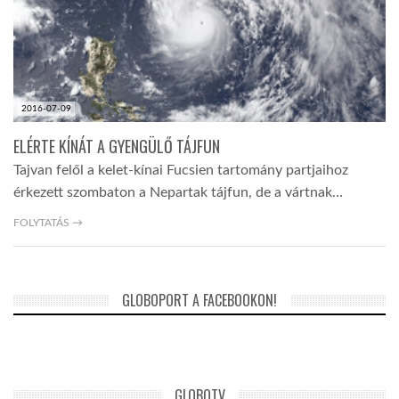
2016-07-09
ELÉRTE KÍNÁT A GYENGÜLŐ TÁJFUN
Tajvan felől a kelet-kínai Fucsien tartomány partjaihoz
érkezett szombaton a Nepartak tájfun, de a vártnak…
FOLYTATÁS →
GLOBOPORT A FACEBOOKON!
GLOBOTV