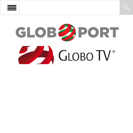
FŐOLDAL
AFRIKA
EURÓPA
ÁZSIA
ÉSZAK-AMERIKA
LATIN-AMERIKA