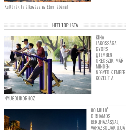
Kultúrák találkozása az Etna lábánál
HETI TOPLISTA
KÍNA
LAKOSSÁGA
GYORS
ÜTEMBEN
ÖREGSZIK: MÁR
MINDEN
NEGYEDIK EMBER
KÖZELÍT A
NYUGDÍJKORHOZ
80 MILLIÓ
DIRHAMOS
BERUHÁZÁSSAL
VARÁZSOLJÁK ÚJJÁ