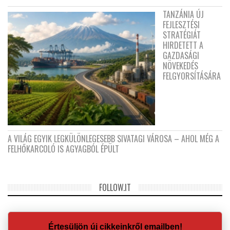
TANZÁNIA ÚJ
FEJLESZTÉSI
STRATÉGIÁT
HIRDETETT A
GAZDASÁGI
NÖVEKEDÉS
FELGYORSÍTÁSÁRA
A VILÁG EGYIK LEGKÜLÖNLEGESEBB SIVATAGI VÁROSA – AHOL MÉG A
FELHŐKARCOLÓ IS AGYAGBÓL ÉPÜLT
FOLLOW.IT
Értesüljön új cikkeinkről emailben!