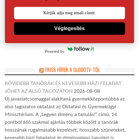
Véglegesítés
Powered by
FRISS HÍREK A GLOBOTV-TŐL
RÖVIDEBB TANÓRÁK ÉS KEVESEBB HÁZI FELADAT
JÖHET AZ ALSÓ TAGOZATON
2026-08-08
Új javaslatcsomaggal alakítaná gyermekközpontúbbá az
alsó tagozatos oktatást az Oktatási és Gyermekügyi
Minisztérium. A „Legyen élmény a tanulás!” című, 14
pontból álló szakmai ajánlás többek között a tanórák
hosszának rugalmasabb kezelését, hosszabb szüneteket,
kevesebb házi feladatot és élményalapú tanulást is