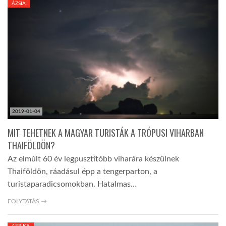
ÁZSIA
TROPICALMAGAZIN
GLOBOTV
AFRIKA TUDÁSTÁR
2019-01-04
A NAP SZÉPE
MIT TEHETNEK A MAGYAR TURISTÁK A TRÓPUSI VIHARBAN
THAIFÖLDÖN?
LINKTR.EE
Az elmúlt 60 év legpusztítóbb viharára készülnek
Thaiföldön, ráadásul épp a tengerparton, a
GLOBOZSARU
turistaparadicsomokban. Hatalmas…
FOLYTATÁS →
DOBRAVERO.HU
AFRIKA