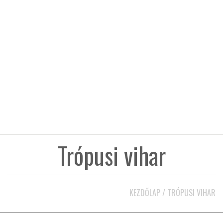
KÖZEL-KELET
AUSZTRÁLIA
A VILÁG ITTHON
MÉDIA
Trópusi vihar
GLOBOTV BP
KEZDŐLAP
/
TRÓPUSI VIHAR
HÍR3D