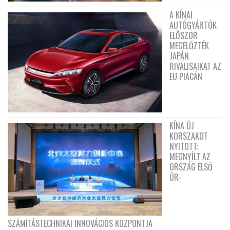
A KÍNAI
AUTÓGYÁRTÓK
ELŐSZÖR
MEGELŐZTÉK
JAPÁN
RIVÁLISAIKAT AZ
EU PIACÁN
KÍNA ÚJ
KORSZAKOT
NYITOTT:
MEGNYÍLT AZ
ORSZÁG ELSŐ
ŰR-
SZÁMÍTÁSTECHNIKAI INNOVÁCIÓS KÖZPONTJA