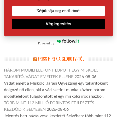
Véglegesítés
Powered by
FRISS HÍREK A GLOBOTV-TŐL
HÁROM MOBILTELEFONT LOPOTT EGY MISKOLCI
TAKARÍTÓ, VÁDAT EMELTEK ELLENE
2026-08-06
Vádat emelt a Miskolci Járási Ügyészség egy takarítóként
dolgozó nő ellen, aki a vád szerint munka közben három
mobiltelefont tulajdonított el egy miskolci irodaházból.
TÖBB MINT 112 MILLIÓ FORINTOS FEJLESZTÉS
KEZDŐDIK SELYEBEN
2026-08-06
Jelentős beruházás veszi kezdetét Selyében: több mint 112