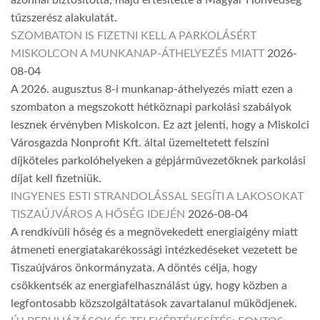
tűzszerész alakulatát.
SZOMBATON IS FIZETNI KELL A PARKOLÁSÉRT
MISKOLCON A MUNKANAP-ÁTHELYEZÉS MIATT
2026-
08-04
A 2026. augusztus 8-i munkanap-áthelyezés miatt ezen a
szombaton a megszokott hétköznapi parkolási szabályok
lesznek érvényben Miskolcon. Ez azt jelenti, hogy a Miskolci
Városgazda Nonprofit Kft. által üzemeltetett felszíni
díjköteles parkolóhelyeken a gépjárművezetőknek parkolási
díjat kell fizetniük.
INGYENES ESTI STRANDOLÁSSAL SEGÍTI A LAKOSOKAT
TISZAÚJVÁROS A HŐSÉG IDEJÉN
2026-08-04
A rendkívüli hőség és a megnövekedett energiaigény miatt
átmeneti energiatakarékossági intézkedéseket vezetett be
Tiszaújváros önkormányzata. A döntés célja, hogy
csökkentsék az energiafelhasználást úgy, hogy közben a
legfontosabb közszolgáltatások zavartalanul működjenek.