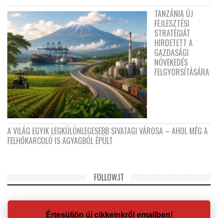
TANZÁNIA ÚJ
FEJLESZTÉSI
STRATÉGIÁT
HIRDETETT A
GAZDASÁGI
NÖVEKEDÉS
FELGYORSÍTÁSÁRA
A VILÁG EGYIK LEGKÜLÖNLEGESEBB SIVATAGI VÁROSA – AHOL MÉG A
FELHŐKARCOLÓ IS AGYAGBÓL ÉPÜLT
FOLLOW.IT
Értesüljön új cikkeinkről emailben!