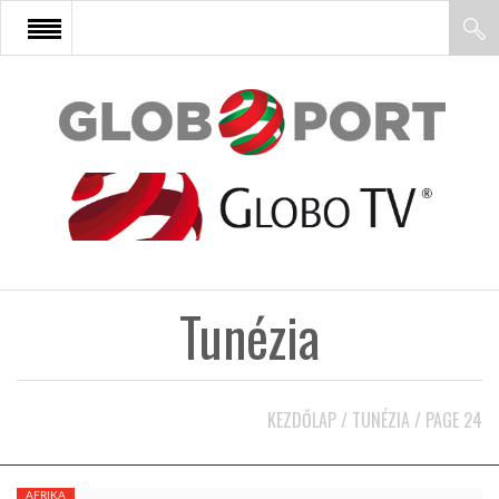
FŐOLDAL
AFRIKA
EURÓPA
Tunézia
ÁZSIA
ÉSZAK-AMERIKA
KEZDŐLAP
/
TUNÉZIA
/
PAGE 24
LATIN-AMERIKA
AFRIKA