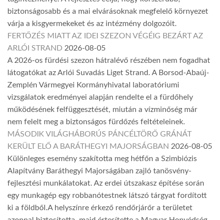
biztonságosabb és a mai elvárásoknak megfelelő környezet
várja a kisgyermekeket és az intézmény dolgozóit.
FERTŐZÉS MIATT AZ IDEI SZEZON VÉGÉIG BEZÁRT AZ
ARLÓI STRAND
2026-08-05
A 2026-os fürdési szezon hátralévő részében nem fogadhat
látogatókat az Arlói Suvadás Liget Strand. A Borsod-Abaúj-
Zemplén Vármegyei Kormányhivatal laboratóriumi
vizsgálatok eredményei alapján rendelte el a fürdőhely
működésének felfüggesztését, miután a vízminőség már
nem felelt meg a biztonságos fürdőzés feltételeinek.
MÁSODIK VILÁGHÁBORÚS PÁNCÉLTÖRŐ GRÁNÁT
KERÜLT ELŐ A BARÁTHEGYI MAJORSÁGBAN
2026-08-05
Különleges esemény szakította meg hétfőn a Szimbiózis
Alapítvány Baráthegyi Majorságában zajló tanösvény-
fejlesztési munkálatokat. Az erdei útszakasz építése során
egy munkagép egy robbanótestnek látszó tárgyat fordított
ki a földből.A helyszínre érkező rendőrjárőr a területet
azonnal biztosította, majd értesítette a Magyar Honvédség