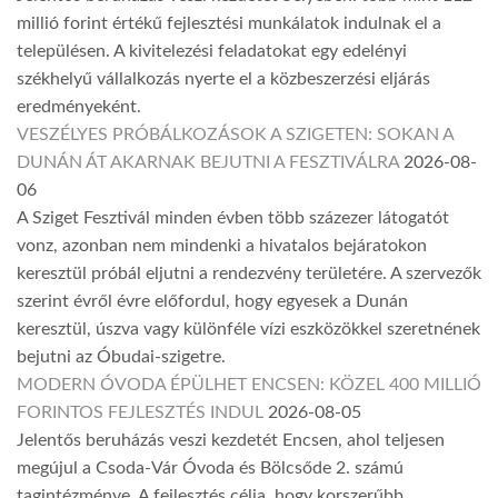
millió forint értékű fejlesztési munkálatok indulnak el a
településen. A kivitelezési feladatokat egy edelényi
székhelyű vállalkozás nyerte el a közbeszerzési eljárás
eredményeként.
VESZÉLYES PRÓBÁLKOZÁSOK A SZIGETEN: SOKAN A
DUNÁN ÁT AKARNAK BEJUTNI A FESZTIVÁLRA
2026-08-
06
A Sziget Fesztivál minden évben több százezer látogatót
vonz, azonban nem mindenki a hivatalos bejáratokon
keresztül próbál eljutni a rendezvény területére. A szervezők
szerint évről évre előfordul, hogy egyesek a Dunán
keresztül, úszva vagy különféle vízi eszközökkel szeretnének
bejutni az Óbudai-szigetre.
MODERN ÓVODA ÉPÜLHET ENCSEN: KÖZEL 400 MILLIÓ
FORINTOS FEJLESZTÉS INDUL
2026-08-05
Jelentős beruházás veszi kezdetét Encsen, ahol teljesen
megújul a Csoda-Vár Óvoda és Bölcsőde 2. számú
tagintézménye. A fejlesztés célja, hogy korszerűbb,