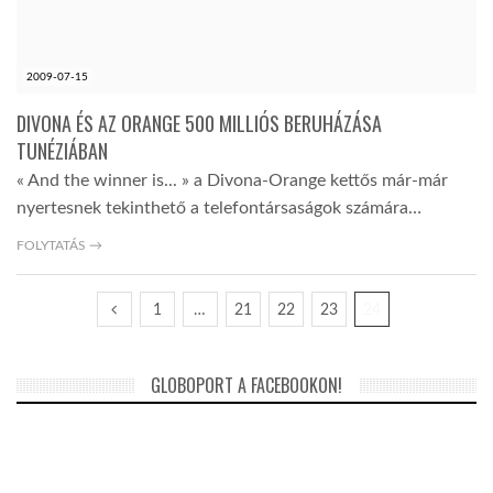
LATIMO.HU
2009-07-15
GLOBOBOOK
DIVONA ÉS AZ ORANGE 500 MILLIÓS BERUHÁZÁSA
TUNÉZIÁBAN
« And the winner is... » a Divona-Orange kettős már-már
nyertesnek tekinthető a telefontársaságok számára…
FOLYTATÁS →
1
…
21
22
23
24
GLOBOPORT A FACEBOOKON!