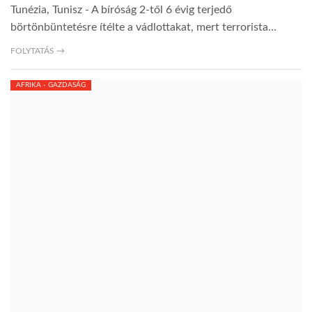
Tunézia, Tunisz - A bíróság 2-től 6 évig terjedő
börtönbüntetésre ítélte a vádlottakat, mert terrorista…
TROPICALMAGAZIN
FOLYTATÁS →
GLOBOTV
AFRIKA - GAZDASÁG
AFRIKA TUDÁSTÁR
A NAP SZÉPE
LINKTR.EE
GLOBOZSARU
DOBRAVERO.HU