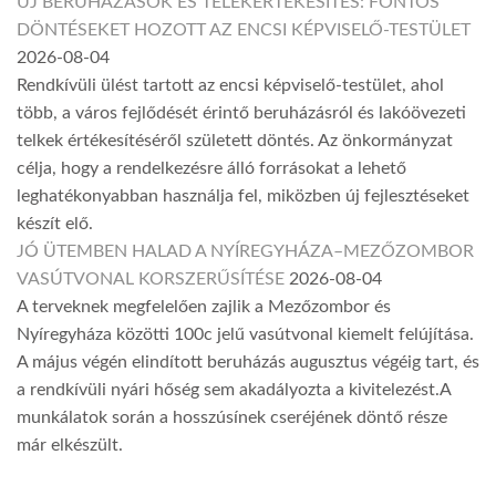
ÚJ BERUHÁZÁSOK ÉS TELEKÉRTÉKESÍTÉS: FONTOS
DÖNTÉSEKET HOZOTT AZ ENCSI KÉPVISELŐ-TESTÜLET
2026-08-04
Rendkívüli ülést tartott az encsi képviselő-testület, ahol
több, a város fejlődését érintő beruházásról és lakóövezeti
telkek értékesítéséről született döntés. Az önkormányzat
célja, hogy a rendelkezésre álló forrásokat a lehető
leghatékonyabban használja fel, miközben új fejlesztéseket
készít elő.
JÓ ÜTEMBEN HALAD A NYÍREGYHÁZA–MEZŐZOMBOR
VASÚTVONAL KORSZERŰSÍTÉSE
2026-08-04
A terveknek megfelelően zajlik a Mezőzombor és
Nyíregyháza közötti 100c jelű vasútvonal kiemelt felújítása.
A május végén elindított beruházás augusztus végéig tart, és
a rendkívüli nyári hőség sem akadályozta a kivitelezést.A
munkálatok során a hosszúsínek cseréjének döntő része
már elkészült.