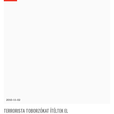
KÖZEL-KELET
AUSZTRÁLIA
A VILÁG ITTHON
MÉDIA
GLOBOTV BP
2010-11-02
HÍR3D
TERRORISTA TOBORZÓKAT ÍTÉLTEK EL