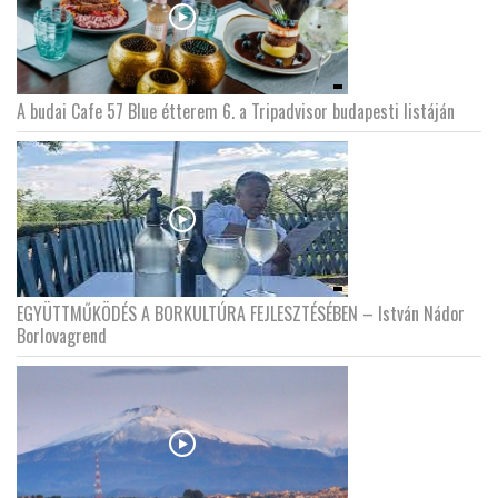
A budai Cafe 57 Blue étterem 6. a Tripadvisor budapesti listáján
EGYÜTTMŰKÖDÉS A BORKULTÚRA FEJLESZTÉSÉBEN – István Nádor
Borlovagrend