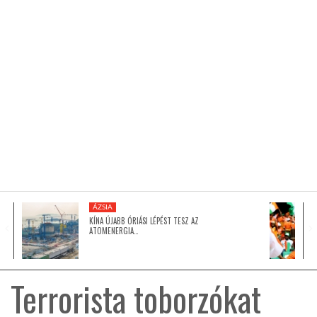
KÖZEL-KELET
AUSZTRÁLIA
A VILÁG ITTHON
MÉDIA
ÁZSIA
KÍNA ÚJABB ÓRIÁSI LÉPÉST TESZ AZ
ATOMENERGIA…
GLOBOTV BP
Terrorista toborzókat
HÍR3D