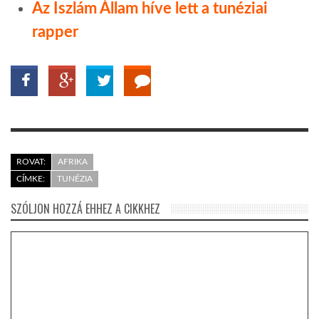
Az Iszlám Állam híve lett a tunéziai
rapper
ROVAT:
AFRIKA
CÍMKE:
TUNÉZIA
SZÓLJON HOZZÁ EHHEZ A CIKKHEZ