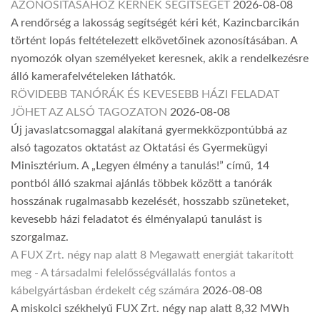
AZONOSÍTÁSÁHOZ KÉRNEK SEGÍTSÉGET
2026-08-08
A rendőrség a lakosság segítségét kéri két, Kazincbarcikán
történt lopás feltételezett elkövetőinek azonosításában. A
nyomozók olyan személyeket keresnek, akik a rendelkezésre
álló kamerafelvételeken láthatók.
RÖVIDEBB TANÓRÁK ÉS KEVESEBB HÁZI FELADAT
JÖHET AZ ALSÓ TAGOZATON
2026-08-08
Új javaslatcsomaggal alakítaná gyermekközpontúbbá az
alsó tagozatos oktatást az Oktatási és Gyermekügyi
Minisztérium. A „Legyen élmény a tanulás!” című, 14
pontból álló szakmai ajánlás többek között a tanórák
hosszának rugalmasabb kezelését, hosszabb szüneteket,
kevesebb házi feladatot és élményalapú tanulást is
szorgalmaz.
A FUX Zrt. négy nap alatt 8 Megawatt energiát takarított
meg - A társadalmi felelősségvállalás fontos a
kábelgyártásban érdekelt cég számára
2026-08-08
A miskolci székhelyű FUX Zrt. négy nap alatt 8,32 MWh