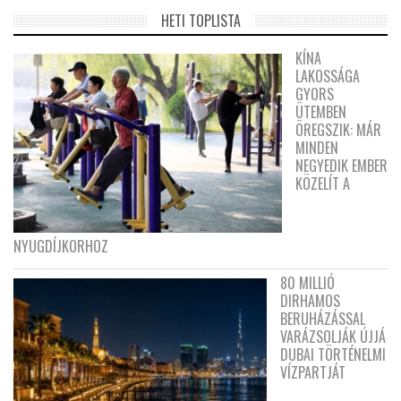
HETI TOPLISTA
KÍNA
LAKOSSÁGA
GYORS
ÜTEMBEN
ÖREGSZIK: MÁR
MINDEN
NEGYEDIK EMBER
KÖZELÍT A
NYUGDÍJKORHOZ
80 MILLIÓ
DIRHAMOS
BERUHÁZÁSSAL
VARÁZSOLJÁK ÚJJÁ
DUBAI TÖRTÉNELMI
VÍZPARTJÁT