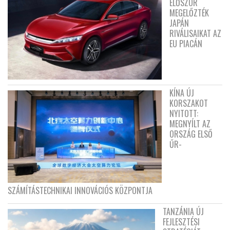
ELŐSZÖR
MEGELŐZTÉK
JAPÁN
RIVÁLISAIKAT AZ
EU PIACÁN
KÍNA ÚJ
KORSZAKOT
NYITOTT:
MEGNYÍLT AZ
ORSZÁG ELSŐ
ŰR-
SZÁMÍTÁSTECHNIKAI INNOVÁCIÓS KÖZPONTJA
TANZÁNIA ÚJ
FEJLESZTÉSI