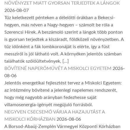
NÖVÉNYZET MIATT GYORSAN TERJEDTEK A LÁNGOK
2026-08-07
Tűz keletkezett pénteken a délelőtti órákban a Bekecsi-
hegyen, más néven a Nagy-hegyen – számolt be róla a
Szerencsi Hírek. A beszámoló szerint a lángok több ponton
is gyorsan terjedtek a kiszáradt, földközeli növényzetben. A
tűz időnként a fák lombkoronáját is elérte, így a füst
messziről is jól látható volt. A környéken jelentős számban
találhatók szőlőültetvények, […]
BŐVÍTENÉ NAPERŐMŰVÉT A MISKOLCI EGYETEM
2026-
08-06
Jelentős energetikai fejlesztést tervez a Miskolci Egyetem:
az intézmény bővítené a jelenlegi napelemes rendszerét,
hogy még nagyobb arányban fedezhesse saját
villamosenergia-igényét megújuló forrásból.
NEGYVEN CSECSEMŐ VÁRJA A HAZAJUTÁST A
MISKOLCI KÓRHÁZBAN
2026-08-06
A Borsod-Abaúj-Zemplén Vármegyei Központi Kórházban