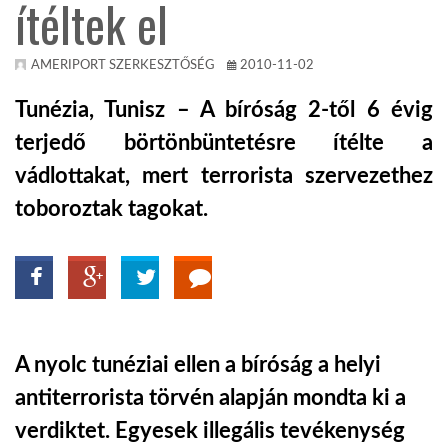
ítéltek el
TROPICALMAGAZIN
AMERIPORT SZERKESZTŐSÉG
2010-11-02
GLOBOTV
Tunézia, Tunisz – A bíróság 2-től 6 évig
terjedő börtönbüntetésre ítélte a
AFRIKA TUDÁSTÁR
vádlottakat, mert terrorista szervezethez
toboroztak tagokat.
A NAP SZÉPE
LINKTR.EE
A nyolc tunéziai ellen a bíróság a helyi
GLOBOZSARU
antiterrorista törvén alapján mondta ki a
DOBRAVERO.HU
verdiktet. Egyesek illegális tevékenység