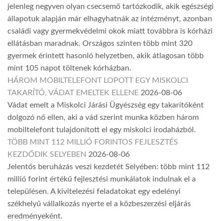
jelenleg negyven olyan csecsemő tartózkodik, akik egészségi
állapotuk alapján már elhagyhatnák az intézményt, azonban
családi vagy gyermekvédelmi okok miatt továbbra is kórházi
ellátásban maradnak. Országos szinten több mint 320
gyermek érintett hasonló helyzetben, akik átlagosan több
mint 105 napot töltenek kórházban.
HÁROM MOBILTELEFONT LOPOTT EGY MISKOLCI
TAKARÍTÓ, VÁDAT EMELTEK ELLENE
2026-08-06
Vádat emelt a Miskolci Járási Ügyészség egy takarítóként
dolgozó nő ellen, aki a vád szerint munka közben három
mobiltelefont tulajdonított el egy miskolci irodaházból.
TÖBB MINT 112 MILLIÓ FORINTOS FEJLESZTÉS
KEZDŐDIK SELYEBEN
2026-08-06
Jelentős beruházás veszi kezdetét Selyében: több mint 112
millió forint értékű fejlesztési munkálatok indulnak el a
településen. A kivitelezési feladatokat egy edelényi
székhelyű vállalkozás nyerte el a közbeszerzési eljárás
eredményeként.