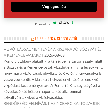
Véglegesítés
Powered by
FRISS HÍREK A GLOBOTV-TŐL
VÍZPÓTLÁSSAL MENTENÉK A KISZÁRADÓ BÓZSVÁT ÉS
A KEMENCE-PATAKOT
2026-08-08
Komoly vízhiány alakult ki a térségben a tartós aszály miatt:
a Bózsva és a Kemence-patak vízszintje annyira lecsökkent,
hogy már a vízfolyások élővilága és ökológiai egyensúlya is
veszélybe került.A kialakult helyzet enyhítésére rendkívüli
vízpótlást kezdeményeztek. A Perlit-92 Kft. segítségével a
következő két hétben naponta két alkalommal
szivattyúznak vizet a vízfolyásokba.
RENDŐRSÉGI FELHÍVÁS: KAZINCBARCIKAI TOLVAJOK