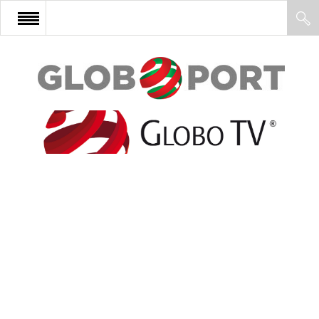
FŐOLDAL
AFRIKA
EURÓPA
ÁZSIA
ÉSZAK-AMERIKA
LATIN-AMERIKA