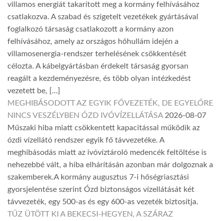
villamos energiát takarított meg a kormány felhívásához
csatlakozva. A szabad és szigetelt vezetékek gyártásával
foglalkozó társaság csatlakozott a kormány azon
felhívásához, amely az országos hőhullám idején a
villamosenergia-rendszer terhelésének csökkentését
célozta. A kábelgyártásban érdekelt társaság gyorsan
reagált a kezdeményezésre, és több olyan intézkedést
vezetett be, […]
MEGHIBÁSODOTT AZ EGYIK FŐVEZETÉK, DE EGYELŐRE
NINCS VESZÉLYBEN ÓZD IVÓVÍZELLÁTÁSA
2026-08-07
Műszaki hiba miatt csökkentett kapacitással működik az
ózdi vízellátó rendszer egyik fő távvezetéke. A
meghibásodás miatt az ivóvíztároló medencék feltöltése is
nehezebbé vált, a hiba elhárításán azonban már dolgoznak a
szakemberek.A kormány augusztus 7-i hőségriasztási
gyorsjelentése szerint Ózd biztonságos vízellátását két
távvezeték, egy 500-as és egy 600-as vezeték biztosítja.
TŰZ ÜTÖTT KI A BEKECSI-HEGYEN, A SZÁRAZ