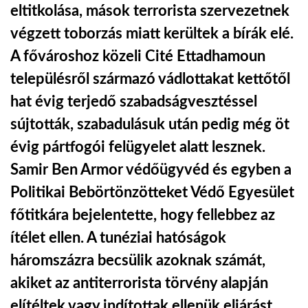
eltitkolása, mások terrorista szervezetnek
LATIMO.HU
végzett toborzás miatt kerültek a bírák elé.
A fővároshoz közeli Cité Ettadhamoun
GLOBOBOOK
településről származó vádlottakat kettőtől
hat évig terjedő szabadságvesztéssel
sújtották, szabadulásuk után pedig még öt
évig pártfogói felügyelet alatt lesznek.
Samir Ben Armor védőügyvéd és egyben a
Politikai Bebörtönzötteket Védő Egyesület
főtitkára bejelentette, hogy fellebbez az
ítélet ellen. A tunéziai hatóságok
háromszázra becsülik azoknak számát,
akiket az antiterrorista törvény alapján
elítéltek vagy indítottak ellenük eljárást.