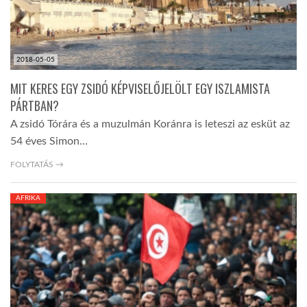
2018-05-05
MIT KERES EGY ZSIDÓ KÉPVISELŐJELÖLT EGY ISZLAMISTA
PÁRTBAN?
A zsidó Tórára és a muzulmán Koránra is leteszi az esküt az
54 éves Simon…
FOLYTATÁS →
AFRIKA