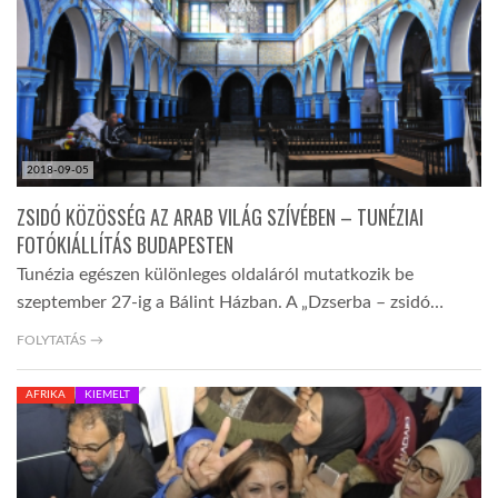
TROPICALMAGAZIN
GLOBOTV
2018-09-05
AFRIKA TUDÁSTÁR
ZSIDÓ KÖZÖSSÉG AZ ARAB VILÁG SZÍVÉBEN – TUNÉZIAI
FOTÓKIÁLLÍTÁS BUDAPESTEN
A NAP SZÉPE
Tunézia egészen különleges oldaláról mutatkozik be
szeptember 27-ig a Bálint Házban. A „Dzserba – zsidó…
LINKTR.EE
FOLYTATÁS →
AFRIKA
KIEMELT
GLOBOZSARU
DOBRAVERO.HU