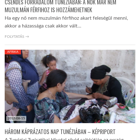
CSENDES FORRADALOM TUNÉZIÁBAN: A NŐK MÁR NEM
MUZULMÁN FÉRFIHOZ IS HOZZÁMEHETNEK
Ha egy nő nem muzulmán férfihoz akart feleségül menni,
akkor a házassága csak akkor vált…
FOLYTATÁS →
AFRIKA
2017-08-15
HÁROM KÁPRÁZATOS NAP TUNÉZIÁBAN – KÉPRIPORT