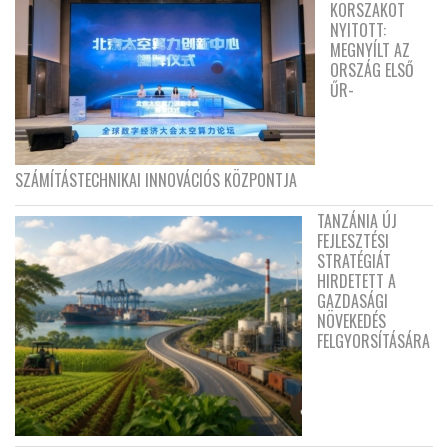
KORSZAKOT
NYITOTT:
MEGNYÍLT AZ
ORSZÁG ELSŐ
ŰR-
SZÁMÍTÁSTECHNIKAI INNOVÁCIÓS KÖZPONTJA
TANZÁNIA ÚJ
FEJLESZTÉSI
STRATÉGIÁT
HIRDETETT A
GAZDASÁGI
NÖVEKEDÉS
FELGYORSÍTÁSÁRA