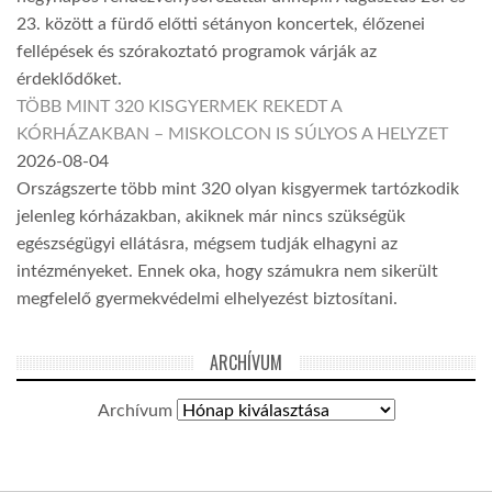
23. között a fürdő előtti sétányon koncertek, élőzenei
fellépések és szórakoztató programok várják az
érdeklődőket.
TÖBB MINT 320 KISGYERMEK REKEDT A
KÓRHÁZAKBAN – MISKOLCON IS SÚLYOS A HELYZET
2026-08-04
Országszerte több mint 320 olyan kisgyermek tartózkodik
jelenleg kórházakban, akiknek már nincs szükségük
egészségügyi ellátásra, mégsem tudják elhagyni az
intézményeket. Ennek oka, hogy számukra nem sikerült
megfelelő gyermekvédelmi elhelyezést biztosítani.
ARCHÍVUM
Archívum