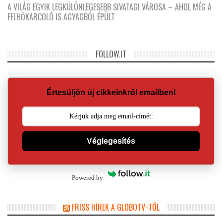
A VILÁG EGYIK LEGKÜLÖNLEGESEBB SIVATAGI VÁROSA – AHOL MÉG A
FELHŐKARCOLÓ IS AGYAGBÓL ÉPÜLT
FOLLOW.IT
Értesüljön új cikkeinkről emailben!
Véglegesítés
Powered by
FRISS HÍREK A GLOBOTV-TŐL