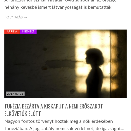
A Tunéziai Turisztikai Hivatal rövid sajtóútján az ország
néhány kevésbé ismert látványosságát is bemutatták.
FOLYTATÁS →
AFRIKA
KIEMELT
2017-07-31
TUNÉZIA BEZÁRTA A KISKAPUT A NEMI ERŐSZAKOT
ELKÖVETŐK ELŐTT
Nagyon fontos törvényt hoztak meg a nők érdekében
Tunéziában. A jogszabály nemcsak védelmet, de igazságot…