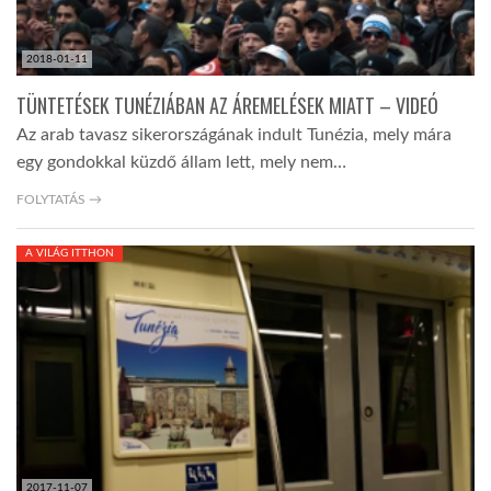
2018-01-11
TÜNTETÉSEK TUNÉZIÁBAN AZ ÁREMELÉSEK MIATT – VIDEÓ
Az arab tavasz sikerországának indult Tunézia, mely mára
egy gondokkal küzdő állam lett, mely nem…
FOLYTATÁS →
A VILÁG ITTHON
2017-11-07