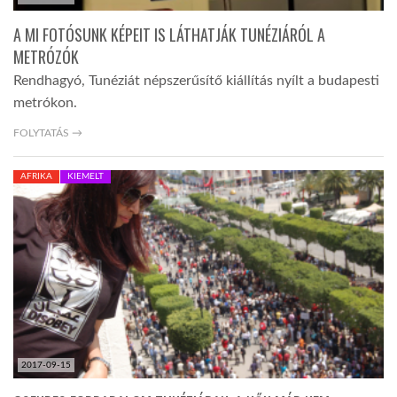
A MI FOTÓSUNK KÉPEIT IS LÁTHATJÁK TUNÉZIÁRÓL A
METRÓZÓK
Rendhagyó, Tunéziát népszerűsítő kiállítás nyílt a budapesti
metrókon.
FOLYTATÁS →
AFRIKA
KIEMELT
2017-09-15