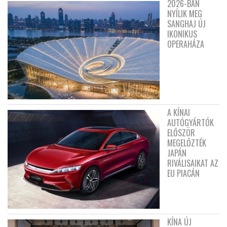
2026-BAN
NYÍLIK MEG
SANGHAJ ÚJ
IKONIKUS
OPERAHÁZA
A KÍNAI
AUTÓGYÁRTÓK
ELŐSZÖR
MEGELŐZTÉK
JAPÁN
RIVÁLISAIKAT AZ
EU PIACÁN
KÍNA ÚJ