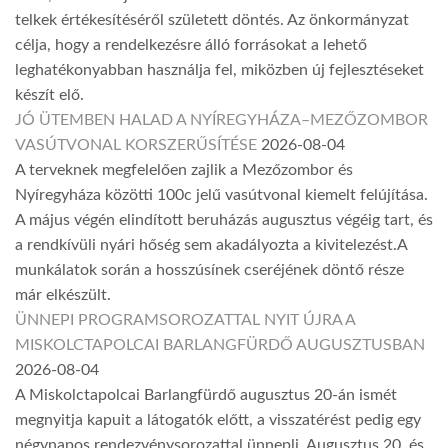
telkek értékesítéséről született döntés. Az önkormányzat
célja, hogy a rendelkezésre álló forrásokat a lehető
leghatékonyabban használja fel, miközben új fejlesztéseket
készít elő.
JÓ ÜTEMBEN HALAD A NYÍREGYHÁZA–MEZŐZOMBOR
VASÚTVONAL KORSZERŰSÍTÉSE
2026-08-04
A terveknek megfelelően zajlik a Mezőzombor és
Nyíregyháza közötti 100c jelű vasútvonal kiemelt felújítása.
A május végén elindított beruházás augusztus végéig tart, és
a rendkívüli nyári hőség sem akadályozta a kivitelezést.A
munkálatok során a hosszúsínek cseréjének döntő része
már elkészült.
ÜNNEPI PROGRAMSOROZATTAL NYIT ÚJRA A
MISKOLCTAPOLCAI BARLANGFÜRDŐ AUGUSZTUSBAN
2026-08-04
A Miskolctapolcai Barlangfürdő augusztus 20-án ismét
megnyitja kapuit a látogatók előtt, a visszatérést pedig egy
négynapos rendezvénysorozattal ünnepli. Augusztus 20. és