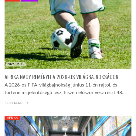
KÖZEL-KELET
AUSZTRÁLIA
A VILÁG ITTHON
2026-06-12
MÉDIA
AFRIKA NAGY REMÉNYEI A 2026-OS VILÁGBAJNOKSÁGON
A 2026-os FIFA-világbajnokság június 11-én rajtol, és
történelmi jelentőségű lesz, hiszen először vesz részt 48…
FOLYTATÁS →
GLOBOTV BP
AFRIKA
HÍR3D