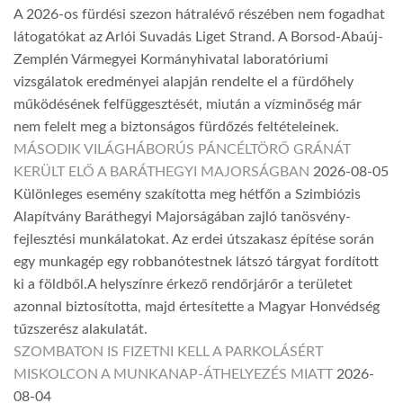
A 2026-os fürdési szezon hátralévő részében nem fogadhat
látogatókat az Arlói Suvadás Liget Strand. A Borsod-Abaúj-
Zemplén Vármegyei Kormányhivatal laboratóriumi
vizsgálatok eredményei alapján rendelte el a fürdőhely
működésének felfüggesztését, miután a vízminőség már
nem felelt meg a biztonságos fürdőzés feltételeinek.
MÁSODIK VILÁGHÁBORÚS PÁNCÉLTÖRŐ GRÁNÁT
KERÜLT ELŐ A BARÁTHEGYI MAJORSÁGBAN
2026-08-05
Különleges esemény szakította meg hétfőn a Szimbiózis
Alapítvány Baráthegyi Majorságában zajló tanösvény-
fejlesztési munkálatokat. Az erdei útszakasz építése során
egy munkagép egy robbanótestnek látszó tárgyat fordított
ki a földből.A helyszínre érkező rendőrjárőr a területet
azonnal biztosította, majd értesítette a Magyar Honvédség
tűzszerész alakulatát.
SZOMBATON IS FIZETNI KELL A PARKOLÁSÉRT
MISKOLCON A MUNKANAP-ÁTHELYEZÉS MIATT
2026-
08-04