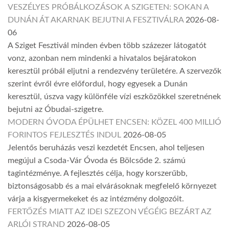
VESZÉLYES PRÓBÁLKOZÁSOK A SZIGETEN: SOKAN A
DUNÁN ÁT AKARNAK BEJUTNI A FESZTIVÁLRA
2026-08-
06
A Sziget Fesztivál minden évben több százezer látogatót
vonz, azonban nem mindenki a hivatalos bejáratokon
keresztül próbál eljutni a rendezvény területére. A szervezők
szerint évről évre előfordul, hogy egyesek a Dunán
keresztül, úszva vagy különféle vízi eszközökkel szeretnének
bejutni az Óbudai-szigetre.
MODERN ÓVODA ÉPÜLHET ENCSEN: KÖZEL 400 MILLIÓ
FORINTOS FEJLESZTÉS INDUL
2026-08-05
Jelentős beruházás veszi kezdetét Encsen, ahol teljesen
megújul a Csoda-Vár Óvoda és Bölcsőde 2. számú
tagintézménye. A fejlesztés célja, hogy korszerűbb,
biztonságosabb és a mai elvárásoknak megfelelő környezet
várja a kisgyermekeket és az intézmény dolgozóit.
FERTŐZÉS MIATT AZ IDEI SZEZON VÉGÉIG BEZÁRT AZ
ARLÓI STRAND
2026-08-05