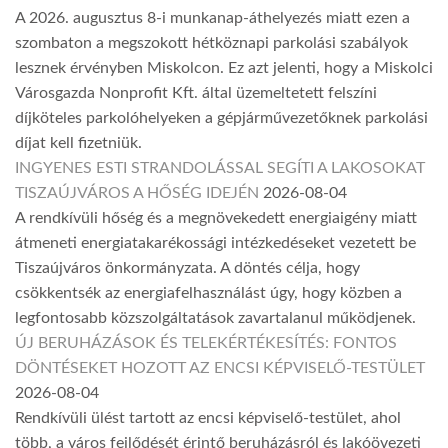
A 2026. augusztus 8-i munkanap-áthelyezés miatt ezen a
szombaton a megszokott hétköznapi parkolási szabályok
lesznek érvényben Miskolcon. Ez azt jelenti, hogy a Miskolci
Városgazda Nonprofit Kft. által üzemeltetett felszíni
díjköteles parkolóhelyeken a gépjárművezetőknek parkolási
díjat kell fizetniük.
INGYENES ESTI STRANDOLÁSSAL SEGÍTI A LAKOSOKAT
TISZAÚJVÁROS A HŐSÉG IDEJÉN
2026-08-04
A rendkívüli hőség és a megnövekedett energiaigény miatt
átmeneti energiatakarékossági intézkedéseket vezetett be
Tiszaújváros önkormányzata. A döntés célja, hogy
csökkentsék az energiafelhasználást úgy, hogy közben a
legfontosabb közszolgáltatások zavartalanul működjenek.
ÚJ BERUHÁZÁSOK ÉS TELEKÉRTÉKESÍTÉS: FONTOS
DÖNTÉSEKET HOZOTT AZ ENCSI KÉPVISELŐ-TESTÜLET
2026-08-04
Rendkívüli ülést tartott az encsi képviselő-testület, ahol
több, a város fejlődését érintő beruházásról és lakóövezeti