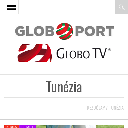
FŐOLDAL
AFRIKA
EURÓPA
Tunézia
ÁZSIA
ÉSZAK-AMERIKA
KEZDŐLAP
/
TUNÉZIA
LATIN-AMERIKA
AFRIKA
KIEMELT