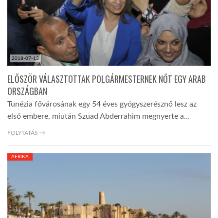
LATIMO.HU
GLOBOBOOK
2018-07-13
ELŐSZÖR VÁLASZTOTTAK POLGÁRMESTERNEK NŐT EGY ARAB
ORSZÁGBAN
Tunézia fővárosának egy 54 éves gyógyszerésznő lesz az
első embere, miután Szuad Abderrahim megnyerte a…
FOLYTATÁS →
AFRIKA