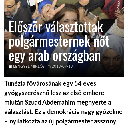
TROPICALMAGAZIN
Először választottak
GLOBOTV
polgármesternek nőt
egy arab országban
AFRIKA TUDÁSTÁR
A NAP SZÉPE
LENGYEL MIKLÓS
2018-07-13
Tunézia fővárosának egy 54 éves
LINKTR.EE
gyógyszerésznő lesz az első embere,
miután Szuad Abderrahim megnyerte a
GLOBOZSARU
választást. Ez a demokrácia nagy győzelme
– nyilatkozta az új polgármester asszony,
DOBRAVERO.HU