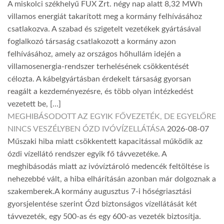
A miskolci székhelyű FUX Zrt. négy nap alatt 8,32 MWh
villamos energiát takarított meg a kormány felhívásához
csatlakozva. A szabad és szigetelt vezetékek gyártásával
foglalkozó társaság csatlakozott a kormány azon
felhívásához, amely az országos hőhullám idején a
villamosenergia-rendszer terhelésének csökkentését
célozta. A kábelgyártásban érdekelt társaság gyorsan
reagált a kezdeményezésre, és több olyan intézkedést
vezetett be, […]
MEGHIBÁSODOTT AZ EGYIK FŐVEZETÉK, DE EGYELŐRE
NINCS VESZÉLYBEN ÓZD IVÓVÍZELLÁTÁSA
2026-08-07
Műszaki hiba miatt csökkentett kapacitással működik az
ózdi vízellátó rendszer egyik fő távvezetéke. A
meghibásodás miatt az ivóvíztároló medencék feltöltése is
nehezebbé vált, a hiba elhárításán azonban már dolgoznak a
szakemberek.A kormány augusztus 7-i hőségriasztási
gyorsjelentése szerint Ózd biztonságos vízellátását két
távvezeték, egy 500-as és egy 600-as vezeték biztosítja.