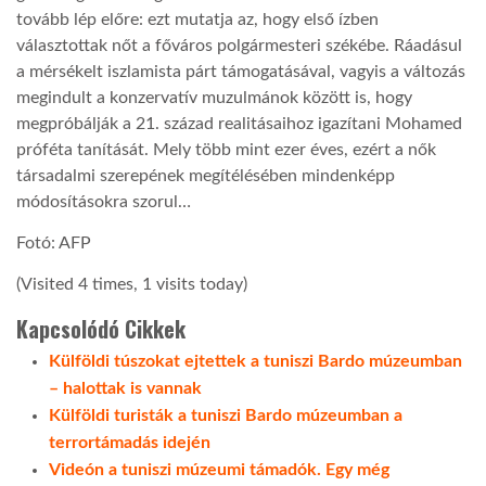
tovább lép előre: ezt mutatja az, hogy első ízben
választottak nőt a főváros polgármesteri székébe. Ráadásul
a mérsékelt iszlamista párt támogatásával, vagyis a változás
megindult a konzervatív muzulmánok között is, hogy
megpróbálják a 21. század realitásaihoz igazítani Mohamed
próféta tanítását. Mely több mint ezer éves, ezért a nők
társadalmi szerepének megítélésében mindenképp
módosításokra szorul…
Fotó: AFP
(Visited 4 times, 1 visits today)
Kapcsolódó Cikkek
Külföldi túszokat ejtettek a tuniszi Bardo múzeumban
– halottak is vannak
Külföldi turisták a tuniszi Bardo múzeumban a
terrortámadás idején
Videón a tuniszi múzeumi támadók. Egy még