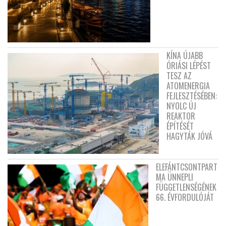
KÍNA ÚJABB
ÓRIÁSI LÉPÉST
TESZ AZ
ATOMENERGIA
FEJLESZTÉSÉBEN:
NYOLC ÚJ
REAKTOR
ÉPÍTÉSÉT
HAGYTÁK JÓVÁ
ELEFÁNTCSONTPART
MA ÜNNEPLI
FÜGGETLENSÉGÉNEK
66. ÉVFORDULÓJÁT