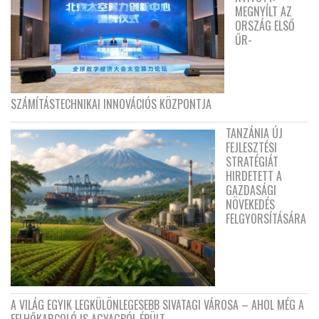
MEGNYÍLT AZ
ORSZÁG ELSŐ
ŰR-
SZÁMÍTÁSTECHNIKAI INNOVÁCIÓS KÖZPONTJA
TANZÁNIA ÚJ
FEJLESZTÉSI
STRATÉGIÁT
HIRDETETT A
GAZDASÁGI
NÖVEKEDÉS
FELGYORSÍTÁSÁRA
A VILÁG EGYIK LEGKÜLÖNLEGESEBB SIVATAGI VÁROSA – AHOL MÉG A
FELHŐKARCOLÓ IS AGYAGBÓL ÉPÜLT