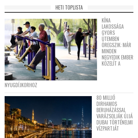
HETI TOPLISTA
KÍNA
LAKOSSÁGA
GYORS
ÜTEMBEN
ÖREGSZIK: MÁR
MINDEN
NEGYEDIK EMBER
KÖZELÍT A
NYUGDÍJKORHOZ
80 MILLIÓ
DIRHAMOS
BERUHÁZÁSSAL
VARÁZSOLJÁK ÚJJÁ
DUBAI TÖRTÉNELMI
VÍZPARTJÁT