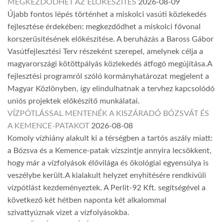
MEGKEZDŐDHET AZ ELŐKÉSZÍTÉS
2026-08-09
Újabb fontos lépés történhet a miskolci vasúti közlekedés
fejlesztése érdekében: megkezdődhet a miskolci fővonal
korszerűsítésének előkészítése. A beruházás a Baross Gábor
Vasútfejlesztési Terv részeként szerepel, amelynek célja a
magyarországi kötöttpályás közlekedés átfogó megújítása.A
fejlesztési programról szóló kormányhatározat megjelent a
Magyar Közlönyben, így elindulhatnak a tervhez kapcsolódó
uniós projektek előkészítő munkálatai.
VÍZPÓTLÁSSAL MENTENÉK A KISZÁRADÓ BÓZSVÁT ÉS
A KEMENCE-PATAKOT
2026-08-08
Komoly vízhiány alakult ki a térségben a tartós aszály miatt:
a Bózsva és a Kemence-patak vízszintje annyira lecsökkent,
hogy már a vízfolyások élővilága és ökológiai egyensúlya is
veszélybe került.A kialakult helyzet enyhítésére rendkívüli
vízpótlást kezdeményeztek. A Perlit-92 Kft. segítségével a
következő két hétben naponta két alkalommal
szivattyúznak vizet a vízfolyásokba.