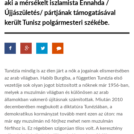
aki a mérsékelt iszlamista Ennahda /
Újjászületés/ pártjának támogatásával
LATIMO.HU
került Tunisz polgármesteri székébe.
GLOBOBOOK
Tunézia mindig is az élen járt a nők a jogainak elismerésében
az arab világban. Habib Burgiba, a független Tunézia első
vezetője sok olyan jogot biztosított a nőknek már 1956-ban,
melyek a muzulmán világban és különösen az arab
államokban vakmerő újításnak számítottak. Miután 2010
decemberében megbukott a diktatúra Tunéziában, a
demokratikus kormányzat tovább ment ezen az úton: ma
már egy muzulmán nő férjhez mehet nem muzulmán
férfihoz is. Ez régebben szigorúan tilos volt. A keresztény