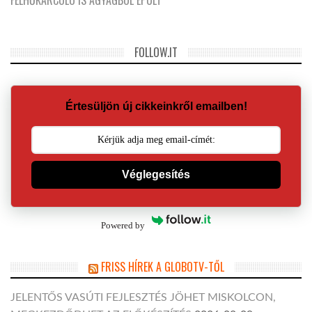
FOLLOW.IT
Értesüljön új cikkeinkről emailben!
Véglegesítés
Powered by
FRISS HÍREK A GLOBOTV-TŐL
JELENTŐS VASÚTI FEJLESZTÉS JÖHET MISKOLCON,