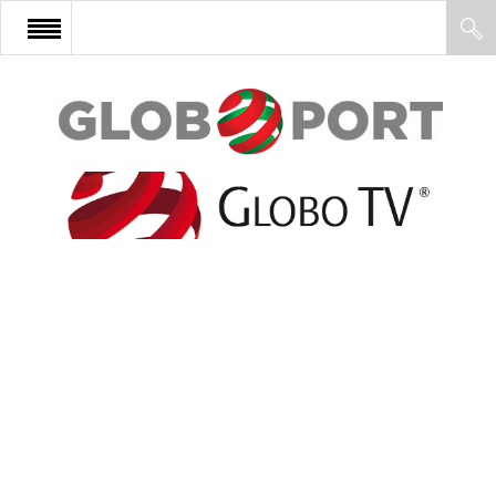
FŐOLDAL
AFRIKA
EURÓPA
ÁZSIA
ÉSZAK-AMERIKA
LATIN-AMERIKA