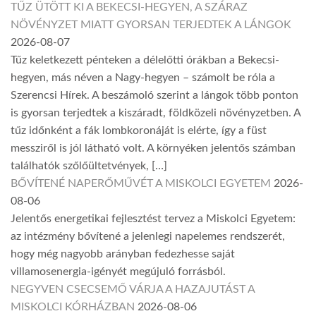
TŰZ ÜTÖTT KI A BEKECSI-HEGYEN, A SZÁRAZ
NÖVÉNYZET MIATT GYORSAN TERJEDTEK A LÁNGOK
2026-08-07
Tűz keletkezett pénteken a délelőtti órákban a Bekecsi-
hegyen, más néven a Nagy-hegyen – számolt be róla a
Szerencsi Hírek. A beszámoló szerint a lángok több ponton
is gyorsan terjedtek a kiszáradt, földközeli növényzetben. A
tűz időnként a fák lombkoronáját is elérte, így a füst
messziről is jól látható volt. A környéken jelentős számban
találhatók szőlőültetvények, […]
BŐVÍTENÉ NAPERŐMŰVÉT A MISKOLCI EGYETEM
2026-
08-06
Jelentős energetikai fejlesztést tervez a Miskolci Egyetem:
az intézmény bővítené a jelenlegi napelemes rendszerét,
hogy még nagyobb arányban fedezhesse saját
villamosenergia-igényét megújuló forrásból.
NEGYVEN CSECSEMŐ VÁRJA A HAZAJUTÁST A
MISKOLCI KÓRHÁZBAN
2026-08-06