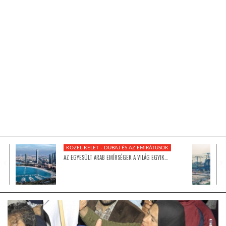
KÖZEL-KELET
AUSZTRÁLIA
A VILÁG ITTHON
MÉDIA
KÖZEL-KELET - DUBAJ ÉS AZ EMIRÁTUSOK
AZ EGYESÜLT ARAB EMÍRSÉGEK A VILÁG EGYIK…
GLOBOTV BP
HÍR3D