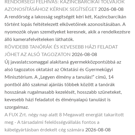
RENDŐRSÉGI FELHÍVÁS: KAZINCBARCIKAI TOLVAJOK
AZONOSÍTÁSÁHOZ KÉRNEK SEGÍTSÉGET
2026-08-08
A rendőrség a lakosság segítségét kéri két, Kazincbarcikán
történt lopás feltételezett elkövetőinek azonosításában. A
nyomozók olyan személyeket keresnek, akik a rendelkezésre
álló kamerafelvételeken láthatók.
RÖVIDEBB TANÓRÁK ÉS KEVESEBB HÁZI FELADAT
JÖHET AZ ALSÓ TAGOZATON
2026-08-08
Új javaslatcsomaggal alakítaná gyermekközpontúbbá az
alsó tagozatos oktatást az Oktatási és Gyermekügyi
Minisztérium. A „Legyen élmény a tanulás!” című, 14
pontból álló szakmai ajánlás többek között a tanórák
hosszának rugalmasabb kezelését, hosszabb szüneteket,
kevesebb házi feladatot és élményalapú tanulást is
szorgalmaz.
A FUX Zrt. négy nap alatt 8 Megawatt energiát takarított
meg - A társadalmi felelősségvállalás fontos a
kábelgyártásban érdekelt cég számára
2026-08-08