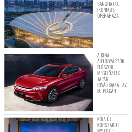
SANGHAJ ÚJ
IKONIKUS
OPERAHÁZA
A KÍNAI
AUTÓGYÁRTÓK
ELŐSZÖR
MEGELŐZTÉK
JAPÁN
RIVÁLISAIKAT AZ
EU PIACÁN
KÍNA ÚJ
KORSZAKOT
NYITOTT: