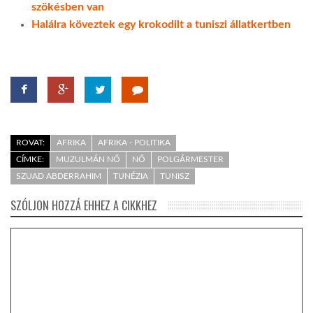
szökésben van
Halálra köveztek egy krokodilt a tuniszi állatkertben
ROVAT:
AFRIKA
AFRIKA - POLITIKA
CÍMKE:
MUZULMÁN NŐ
NŐ
POLGÁRMESTER
SZUAD ABDERRAHIM
TUNÉZIA
TUNISZ
SZÓLJON HOZZÁ EHHEZ A CIKKHEZ