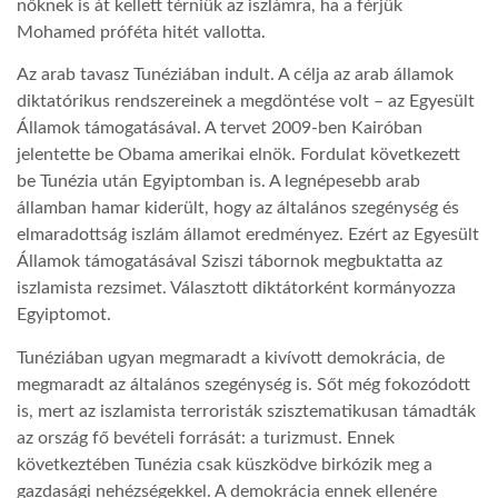
nőknek is át kellett térniük az iszlámra, ha a férjük
Mohamed próféta hitét vallotta.
Az arab tavasz Tunéziában indult. A célja az arab államok
diktatórikus rendszereinek a megdöntése volt – az Egyesült
Államok támogatásával. A tervet 2009-ben Kairóban
jelentette be Obama amerikai elnök. Fordulat következett
be Tunézia után Egyiptomban is. A legnépesebb arab
államban hamar kiderült, hogy az általános szegénység és
elmaradottság iszlám államot eredményez. Ezért az Egyesült
Államok támogatásával Sziszi tábornok megbuktatta az
iszlamista rezsimet. Választott diktátorként kormányozza
Egyiptomot.
Tunéziában ugyan megmaradt a kivívott demokrácia, de
megmaradt az általános szegénység is. Sőt még fokozódott
is, mert az iszlamista terroristák szisztematikusan támadták
az ország fő bevételi forrását: a turizmust. Ennek
következtében Tunézia csak küszködve birkózik meg a
gazdasági nehézségekkel. A demokrácia ennek ellenére