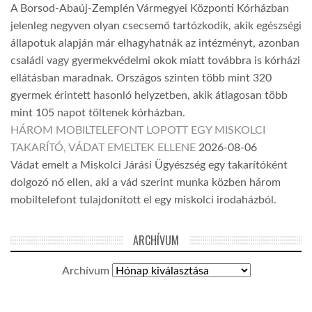
A Borsod-Abaúj-Zemplén Vármegyei Központi Kórházban
jelenleg negyven olyan csecsemő tartózkodik, akik egészségi
állapotuk alapján már elhagyhatnák az intézményt, azonban
családi vagy gyermekvédelmi okok miatt továbbra is kórházi
ellátásban maradnak. Országos szinten több mint 320
gyermek érintett hasonló helyzetben, akik átlagosan több
mint 105 napot töltenek kórházban.
HÁROM MOBILTELEFONT LOPOTT EGY MISKOLCI
TAKARÍTÓ, VÁDAT EMELTEK ELLENE
2026-08-06
Vádat emelt a Miskolci Járási Ügyészség egy takarítóként
dolgozó nő ellen, aki a vád szerint munka közben három
mobiltelefont tulajdonított el egy miskolci irodaházból.
ARCHÍVUM
Archívum