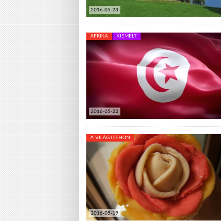
2016-05-23
AFRIKA
KIEMELT
2016-05-22
A VILÁG ITTHON
2016-05-19