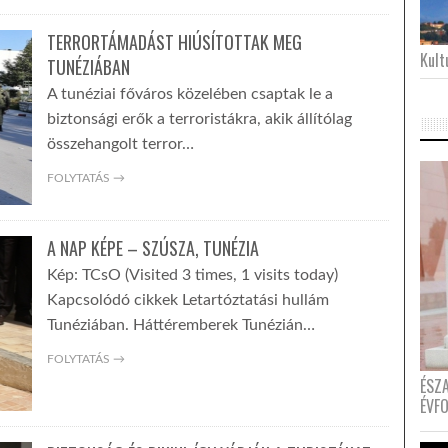
TERRORTÁMADÁST HIÚSÍTOTTAK MEG
Kultu
TUNÉZIÁBAN
A tunéziai főváros közelében csaptak le a
biztonsági erők a terroristákra, akik állítólag
összehangolt terror…
FOLYTATÁS →
A NAP KÉPE – SZÚSZA, TUNÉZIA
Kép: TCsO (Visited 3 times, 1 visits today)
Kapcsolódó cikkek Letartóztatási hullám
Tunéziában. Háttéremberek Tunézián…
FOLYTATÁS →
ÉSZ
ÉVF