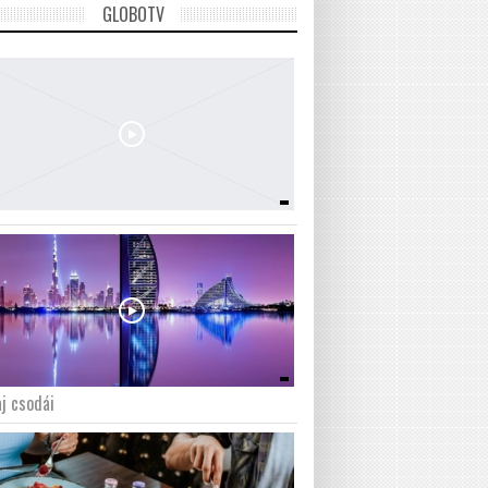
GLOBOTV
j csodái