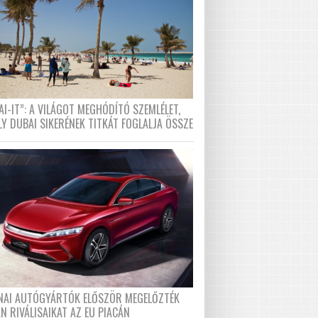
I-IT”: A VILÁGOT MEGHÓDÍTÓ SZEMLÉLET,
LY DUBAI SIKERÉNEK TITKÁT FOGLALJA ÖSSZE
ÍNAI AUTÓGYÁRTÓK ELŐSZÖR MEGELŐZTÉK
N RIVÁLISAIKAT AZ EU PIACÁN