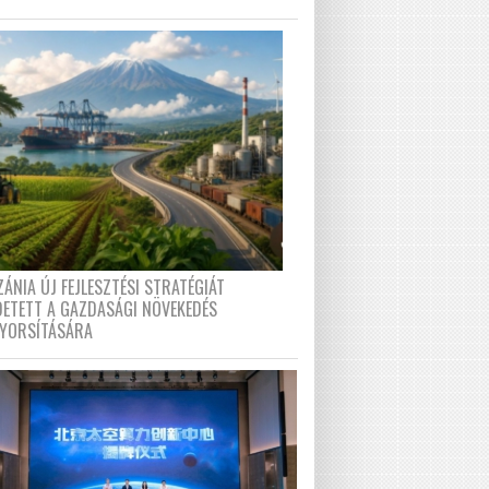
ÁNIA ÚJ FEJLESZTÉSI STRATÉGIÁT
DETETT A GAZDASÁGI NÖVEKEDÉS
GYORSÍTÁSÁRA