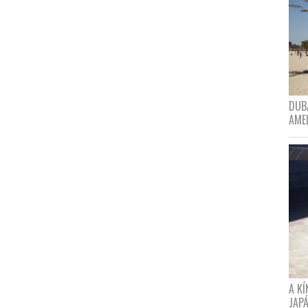
DUBA
AME
A K
JAPÁ