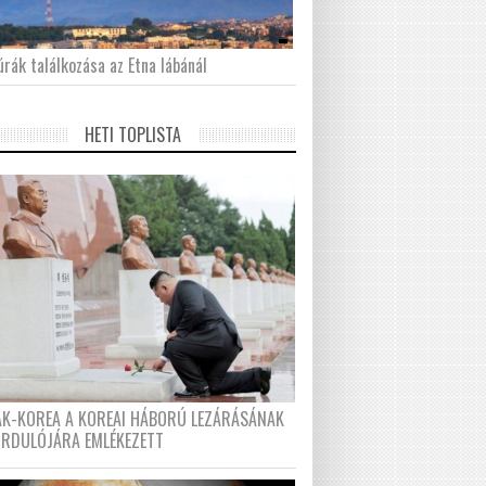
́rák találkozása az Etna lábánál
HETI TOPLISTA
AK-KOREA A KOREAI HÁBORÚ LEZÁRÁSÁNAK
ORDULÓJÁRA EMLÉKEZETT