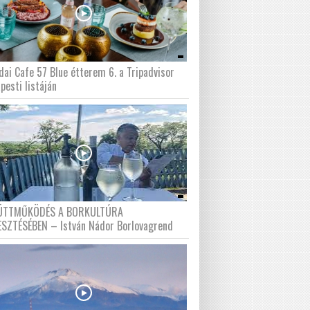
dai Cafe 57 Blue étterem 6. a Tripadvisor
pesti listáján
ÜTTMŰKÖDÉS A BORKULTÚRA
ESZTÉSÉBEN – István Nádor Borlovagrend