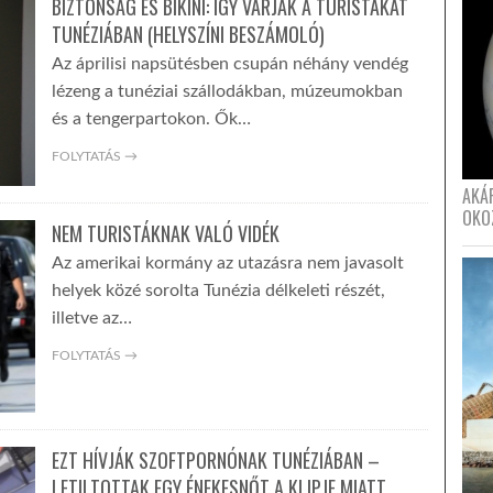
BIZTONSÁG ÉS BIKINI: ÍGY VÁRJÁK A TURISTÁKAT
TUNÉZIÁBAN (HELYSZÍNI BESZÁMOLÓ)
Az áprilisi napsütésben csupán néhány vendég
lézeng a tunéziai szállodákban, múzeumokban
és a tengerpartokon. Ők…
FOLYTATÁS →
AKÁ
OKO
NEM TURISTÁKNAK VALÓ VIDÉK
Az amerikai kormány az utazásra nem javasolt
helyek közé sorolta Tunézia délkeleti részét,
illetve az…
FOLYTATÁS →
EZT HÍVJÁK SZOFTPORNÓNAK TUNÉZIÁBAN –
LETILTOTTAK EGY ÉNEKESNŐT A KLIPJE MIATT