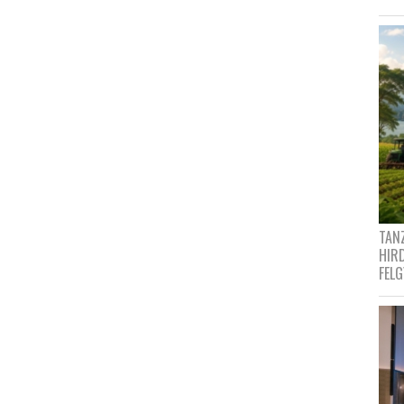
TANZ
HIR
FEL