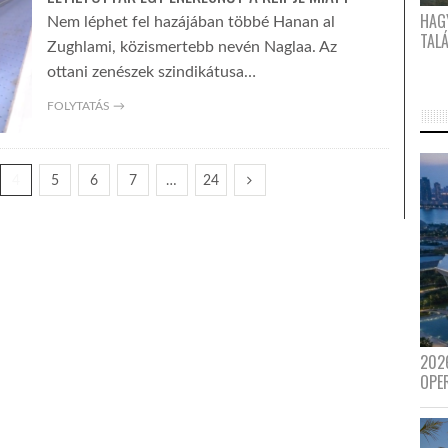
HAG
Nem léphet fel hazájában többé Hanan al
TAL
Zughlami, közismertebb nevén Naglaa. Az
ottani zenészek szindikátusa…
FOLYTATÁS →
4
5
6
7
…
24
202
OPE