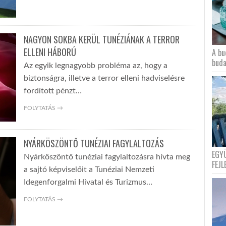
NAGYON SOKBA KERÜL TUNÉZIÁNAK A TERROR
ELLENI HÁBORÚ
A bu
buda
Az egyik legnagyobb probléma az, hogy a
biztonságra, illetve a terror elleni hadviselésre
fordított pénzt…
FOLYTATÁS →
NYÁRKÖSZÖNTŐ TUNÉZIAI FAGYLALTOZÁS
EGY
Nyárköszöntő tunéziai fagylaltozásra hívta meg
FEJL
a sajtó képviselőit a Tunéziai Nemzeti
Idegenforgalmi Hivatal és Turizmus…
FOLYTATÁS →