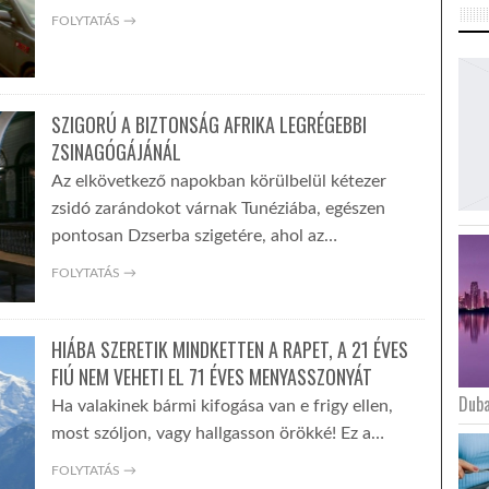
FOLYTATÁS →
SZIGORÚ A BIZTONSÁG AFRIKA LEGRÉGEBBI
ZSINAGÓGÁJÁNÁL
Az elkövetkező napokban körülbelül kétezer
zsidó zarándokot várnak Tunéziába, egészen
pontosan Dzserba szigetére, ahol az…
FOLYTATÁS →
HIÁBA SZERETIK MINDKETTEN A RAPET, A 21 ÉVES
FIÚ NEM VEHETI EL 71 ÉVES MENYASSZONYÁT
Duba
Ha valakinek bármi kifogása van e frigy ellen,
most szóljon, vagy hallgasson örökké! Ez a…
FOLYTATÁS →