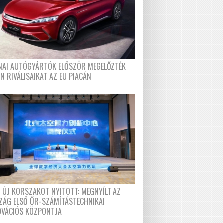
ÍNAI AUTÓGYÁRTÓK ELŐSZÖR MEGELŐZTÉK
N RIVÁLISAIKAT AZ EU PIACÁN
A ÚJ KORSZAKOT NYITOTT: MEGNYÍLT AZ
ZÁG ELSŐ ŰR-SZÁMÍTÁSTECHNIKAI
OVÁCIÓS KÖZPONTJA