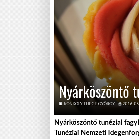
Nyárköszöntő tu
KONKOLY-THEGE GYÖRGY
2016-05
Nyárköszöntő tunéziai fagyla
Tunéziai Nemzeti Idegenforg