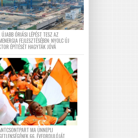
 ÚJABB ÓRIÁSI LÉPÉST TESZ AZ
MENERGIA FEJLESZTÉSÉBEN: NYOLC ÚJ
KTOR ÉPÍTÉSÉT HAGYTÁK JÓVÁ
FÁNTCSONTPART MA ÜNNEPLI
GETLENSÉGÉNEK 66. ÉVFORDULÓJÁT