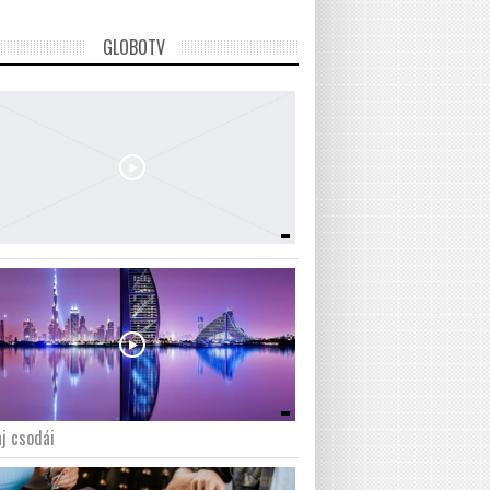
GLOBOTV
j csodái