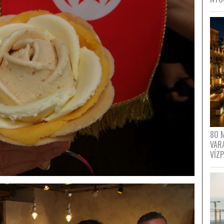
80 
VAR
VÍZ