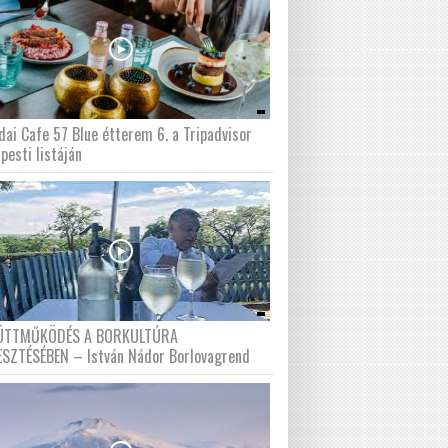
dai Cafe 57 Blue étterem 6. a Tripadvisor
pesti listáján
ÜTTMŰKÖDÉS A BORKULTÚRA
ESZTÉSÉBEN – István Nádor Borlovagrend