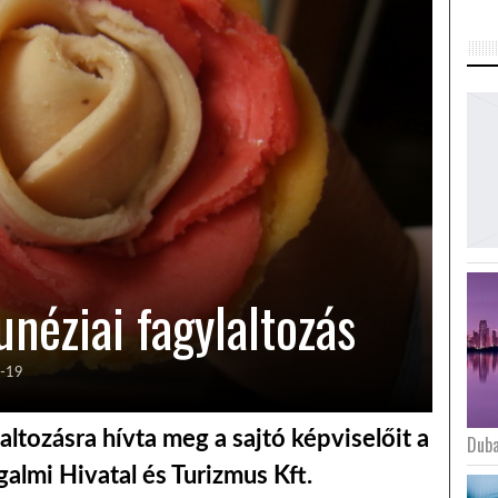
néziai fagylaltozás
-19
ltozásra hívta meg a sajtó képviselőit a
Duba
almi Hivatal és Turizmus Kft.