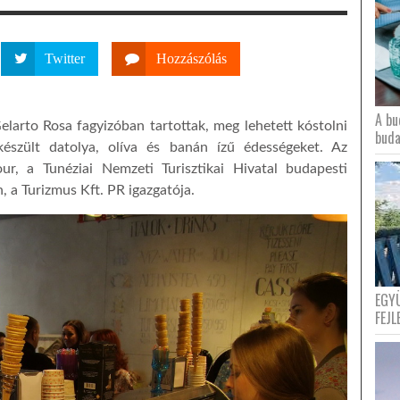
Twitter
Hozzászólás
A bu
larto Rosa fagyizóban tartottak, meg lehetett kóstolni
buda
készült datolya, olíva és banán ízű édességeket. Az
r, a Tunéziai Nemzeti Turisztikai Hivatal budapesti
, a Turizmus Kft. PR igazgatója.
EGY
FEJL