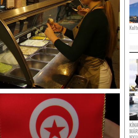
Kultu
KÍN
MÁR
NYU