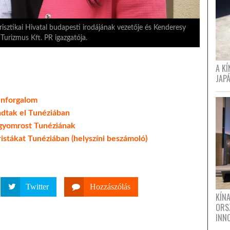
isztikai Hivatal budapesti irodájának vezetője és Kenderesy
 Turizmus Kft. PR igazgatója.
A K
JAPÁ
genforgalom
adtak el Tunéziában
 gyomrost Tunéziának
uristákat Tunéziában (helyszíni beszámoló)
Twitter
Hozzászólás
KÍN
ORS
INN