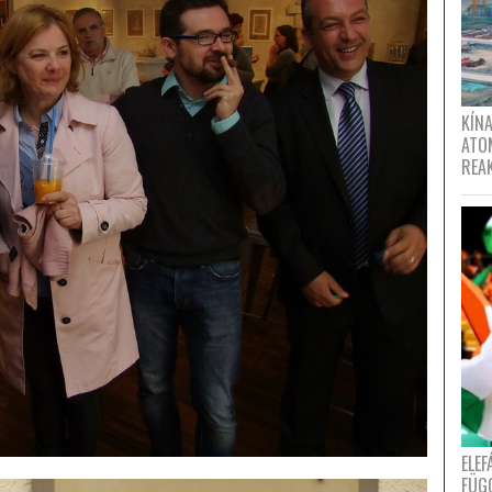
KÍNA
ATO
REA
ELE
FÜG