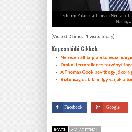
Leith ben Zakour, a Tunéziai Nemzeti Tur
Nadin, a
(Visited 3 times, 1 visits today)
Kapcsolódó Cikkek
Nehezen áll talpra a tunéziai ide
Drákói terrorellenes törvényt fog
A Thomas Cook bevitt egy jókora
Biztonság és bikini: Így várják a t
Facebook
Google +
ROVAT:
A VILÁG ITTHON