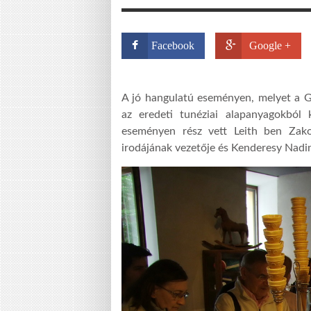
Facebook
Google +
A jó hangulatú eseményen, melyet a Ge
az eredeti tunéziai alapanyagokból 
eseményen rész vett Leith ben Zakou
irodájának vezetője és Kenderesy Nadin