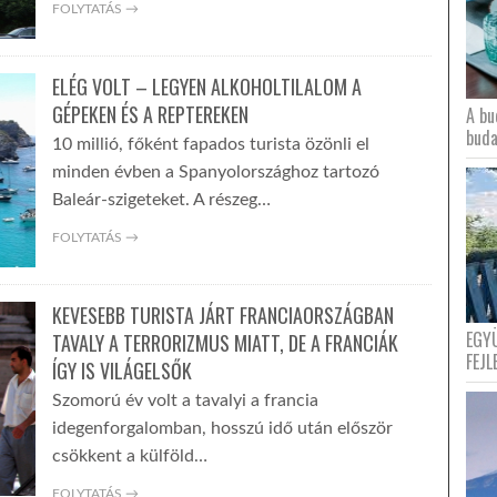
FOLYTATÁS →
ELÉG VOLT – LEGYEN ALKOHOLTILALOM A
GÉPEKEN ÉS A REPTEREKEN
A bu
buda
10 millió, főként fapados turista özönli el
minden évben a Spanyolországhoz tartozó
Baleár-szigeteket. A részeg…
FOLYTATÁS →
KEVESEBB TURISTA JÁRT FRANCIAORSZÁGBAN
EGY
TAVALY A TERRORIZMUS MIATT, DE A FRANCIÁK
FEJL
ÍGY IS VILÁGELSŐK
Szomorú év volt a tavalyi a francia
idegenforgalomban, hosszú idő után először
csökkent a külföld…
FOLYTATÁS →