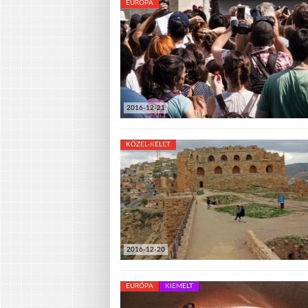
EURÓPA
2016-12-21
KÖZEL-KELET
2016-12-20
EURÓPA
KIEMELT