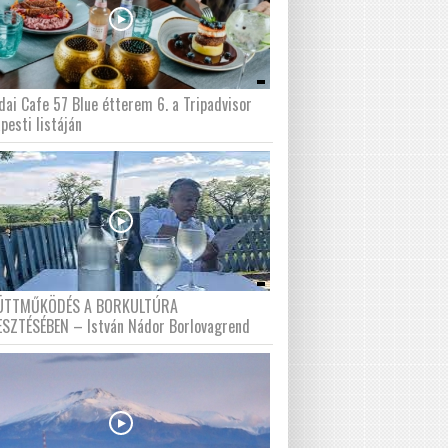
dai Cafe 57 Blue étterem 6. a Tripadvisor
pesti listáján
ÜTTMŰKÖDÉS A BORKULTÚRA
ESZTÉSÉBEN – István Nádor Borlovagrend