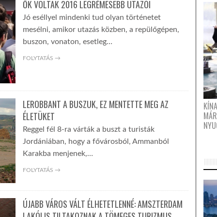
ŐK VOLTAK 2016 LEGRÉMESEBB UTAZÓI
Jó eséllyel mindenki tud olyan történetet
mesélni, amikor utazás közben, a repülőgépen,
buszon, vonaton, esetleg…
FOLYTATÁS →
LEROBBANT A BUSZUK, EZ MENTETTE MEG AZ
KÍN
ÉLETÜKET
MÁR
NYU
Reggel fél 8-ra várták a buszt a turisták
Jordániában, hogy a fővárosból, Ammanból
Karakba menjenek,…
FOLYTATÁS →
ÚJABB VÁROS VÁLT ÉLHETETLENNÉ: AMSZTERDAM
LAKÓI IS TILTAKOZNAK A TÖMEGES TURIZMUS