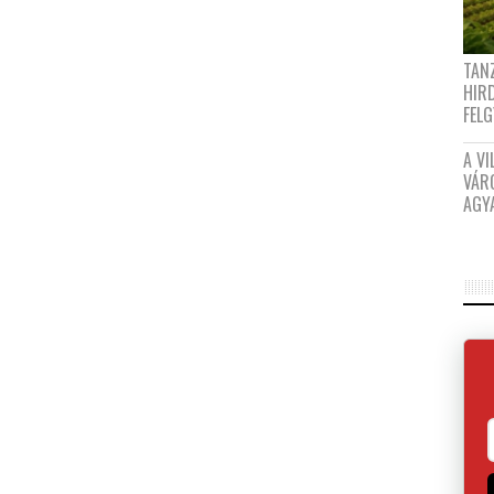
TANZ
HIR
FEL
A VI
VÁR
AGY