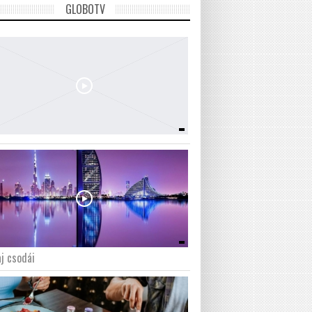
GLOBOTV
j csodái