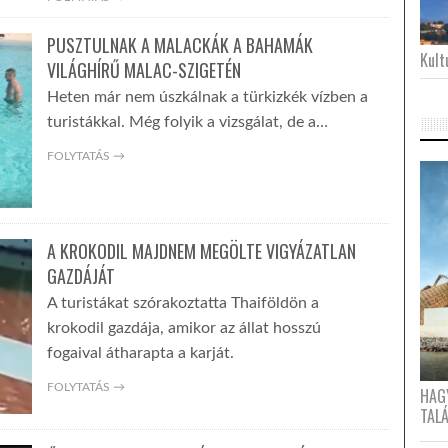
PUSZTULNAK A MALACKÁK A BAHAMÁK
Kultu
VILÁGHÍRŰ MALAC-SZIGETÉN
Heten már nem úszkálnak a türkizkék vízben a
turistákkal. Még folyik a vizsgálat, de a…
FOLYTATÁS →
A KROKODIL MAJDNEM MEGÖLTE VIGYÁZATLAN
GAZDÁJÁT
A turistákat szórakoztatta Thaiföldön a
krokodil gazdája, amikor az állat hosszú
fogaival átharapta a karját.
FOLYTATÁS →
HAG
TAL