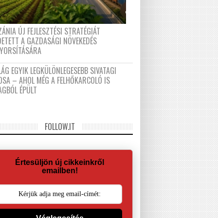
ÁNIA ÚJ FEJLESZTÉSI STRATÉGIÁT
DETETT A GAZDASÁGI NÖVEKEDÉS
GYORSÍTÁSÁRA
LÁG EGYIK LEGKÜLÖNLEGESEBB SIVATAGI
OSA – AHOL MÉG A FELHŐKARCOLÓ IS
AGBÓL ÉPÜLT
FOLLOW.IT
Értesüljön új cikkeinkről
emailben!