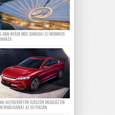
6-BAN NYÍLIK MEG SANGHAJ ÚJ IKONIKUS
RAHÁZA
ÍNAI AUTÓGYÁRTÓK ELŐSZÖR MEGELŐZTÉK
N RIVÁLISAIKAT AZ EU PIACÁN