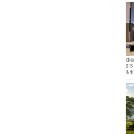
KÍN
ORS
INN