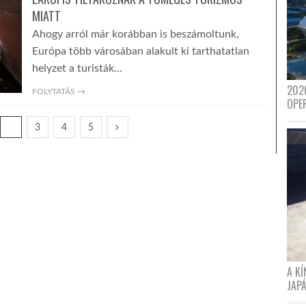
MIATT
Ahogy arról már korábban is beszámoltunk,
Európa több városában alakult ki tarthatatlan
helyzet a turisták…
202
FOLYTATÁS →
OPE
2
3
4
5
A K
JAPÁ