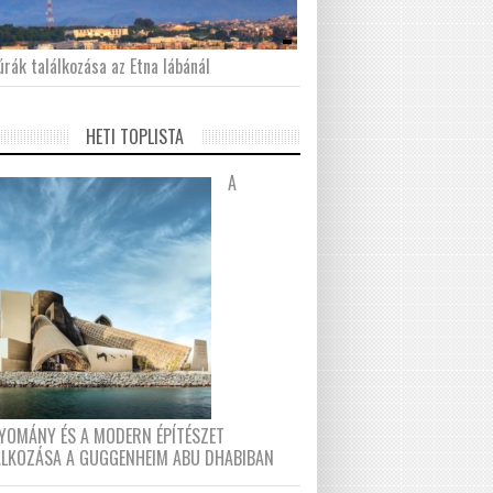
́rák találkozása az Etna lábánál
HETI TOPLISTA
A
YOMÁNY ÉS A MODERN ÉPÍTÉSZET
ÁLKOZÁSA A GUGGENHEIM ABU DHABIBAN