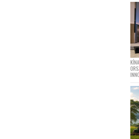
KÍN
ORS
INN