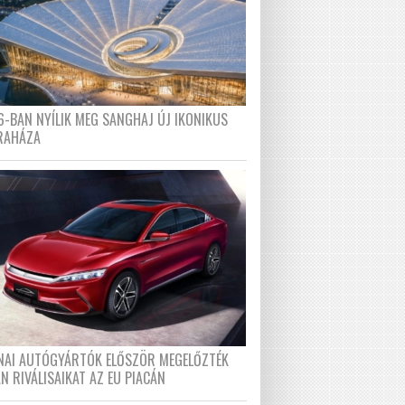
6-BAN NYÍLIK MEG SANGHAJ ÚJ IKONIKUS
RAHÁZA
ÍNAI AUTÓGYÁRTÓK ELŐSZÖR MEGELŐZTÉK
N RIVÁLISAIKAT AZ EU PIACÁN