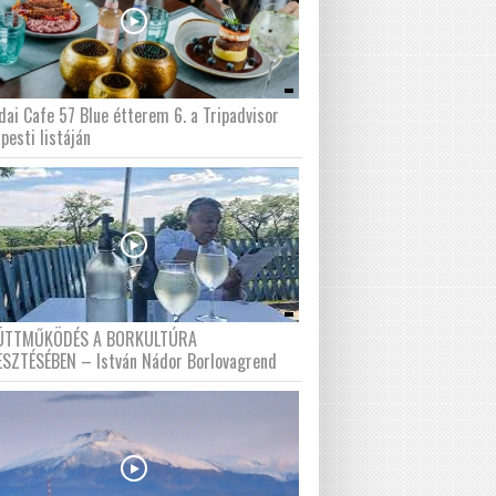
dai Cafe 57 Blue étterem 6. a Tripadvisor
pesti listáján
ÜTTMŰKÖDÉS A BORKULTÚRA
ESZTÉSÉBEN – István Nádor Borlovagrend