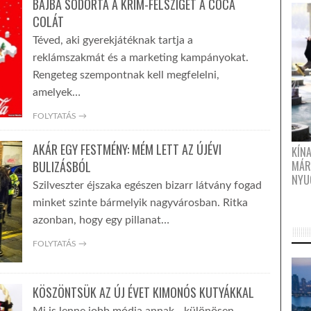
BAJBA SODORTA A KRÍM-FÉLSZIGET A COCA
COLÁT
Téved, aki gyerekjátéknak tartja a
reklámszakmát és a marketing kampányokat.
Rengeteg szempontnak kell megfelelni,
amelyek…
FOLYTATÁS →
AKÁR EGY FESTMÉNY: MÉM LETT AZ ÚJÉVI
KÍN
BULIZÁSBÓL
MÁR
NYU
Szilveszter éjszaka egészen bizarr látvány fogad
minket szinte bármelyik nagyvárosban. Ritka
azonban, hogy egy pillanat…
FOLYTATÁS →
KÖSZÖNTSÜK AZ ÚJ ÉVET KIMONÓS KUTYÁKKAL