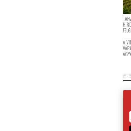
TANZ
HIR
FEL
A VI
VÁR
AGY