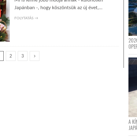
Mi is lenne jobb módja annak - különösen
Japánban -, hogy köszöntsük az új évet,…
FOLYTATÁS →
202
OPE
1
2
3
A K
JAPÁ