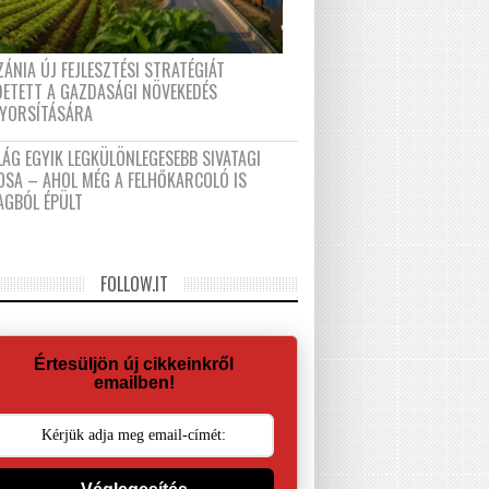
ÁNIA ÚJ FEJLESZTÉSI STRATÉGIÁT
DETETT A GAZDASÁGI NÖVEKEDÉS
GYORSÍTÁSÁRA
LÁG EGYIK LEGKÜLÖNLEGESEBB SIVATAGI
OSA – AHOL MÉG A FELHŐKARCOLÓ IS
AGBÓL ÉPÜLT
FOLLOW.IT
Értesüljön új cikkeinkről
emailben!