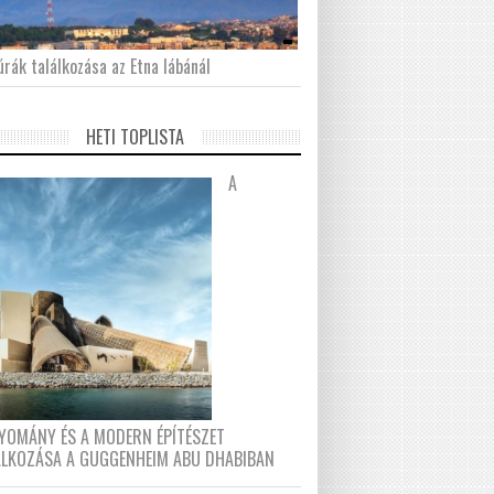
́rák találkozása az Etna lábánál
HETI TOPLISTA
A
YOMÁNY ÉS A MODERN ÉPÍTÉSZET
ÁLKOZÁSA A GUGGENHEIM ABU DHABIBAN