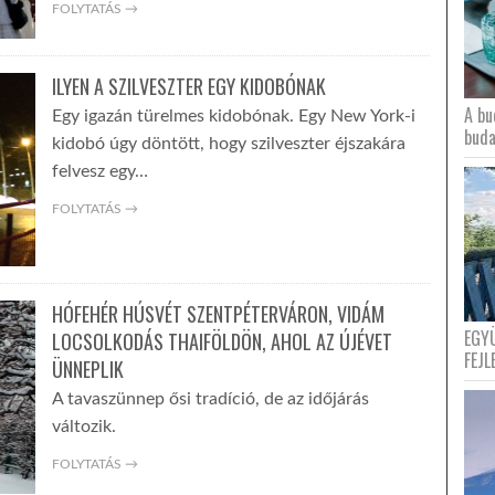
FOLYTATÁS →
ILYEN A SZILVESZTER EGY KIDOBÓNAK
A bu
Egy igazán türelmes kidobónak. Egy New York-i
buda
kidobó úgy döntött, hogy szilveszter éjszakára
felvesz egy…
FOLYTATÁS →
HÓFEHÉR HÚSVÉT SZENTPÉTERVÁRON, VIDÁM
EGY
LOCSOLKODÁS THAIFÖLDÖN, AHOL AZ ÚJÉVET
FEJL
ÜNNEPLIK
A tavaszünnep ősi tradíció, de az időjárás
változik.
FOLYTATÁS →