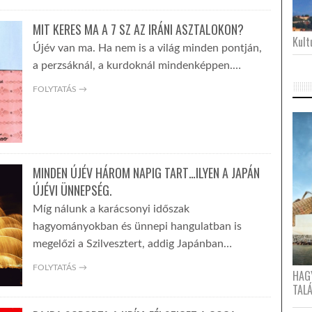
MIT KERES MA A 7 SZ AZ IRÁNI ASZTALOKON?
Kultu
Újév van ma. Ha nem is a világ minden pontján,
a perzsáknál, a kurdoknál mindenképpen.…
FOLYTATÁS →
MINDEN ÚJÉV HÁROM NAPIG TART…ILYEN A JAPÁN
ÚJÉVI ÜNNEPSÉG.
Míg nálunk a karácsonyi időszak
hagyományokban és ünnepi hangulatban is
megelőzi a Szilvesztert, addig Japánban…
FOLYTATÁS →
HAG
TAL