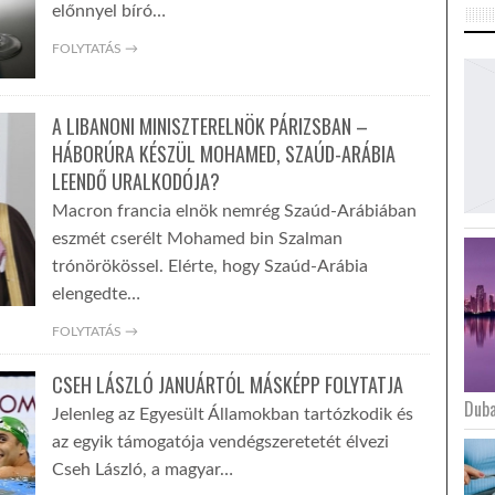
előnnyel bíró…
FOLYTATÁS →
A LIBANONI MINISZTERELNÖK PÁRIZSBAN –
HÁBORÚRA KÉSZÜL MOHAMED, SZAÚD-ARÁBIA
LEENDŐ URALKODÓJA?
Macron francia elnök nemrég Szaúd-Arábiában
eszmét cserélt Mohamed bin Szalman
trónörökössel. Elérte, hogy Szaúd-Arábia
elengedte…
FOLYTATÁS →
CSEH LÁSZLÓ JANUÁRTÓL MÁSKÉPP FOLYTATJA
Duba
Jelenleg az Egyesült Államokban tartózkodik és
az egyik támogatója vendégszeretetét élvezi
Cseh László, a magyar…