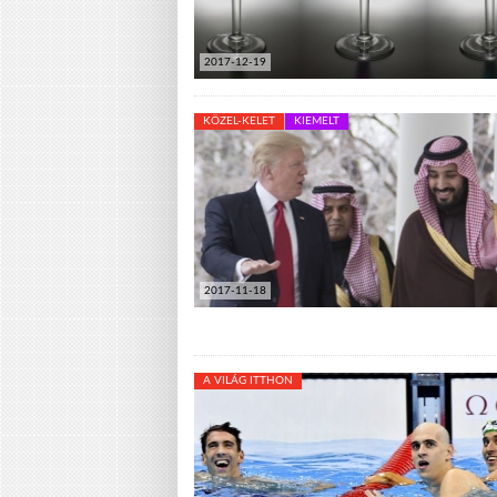
2017-12-19
KÖZEL-KELET
KIEMELT
2017-11-18
A VILÁG ITTHON