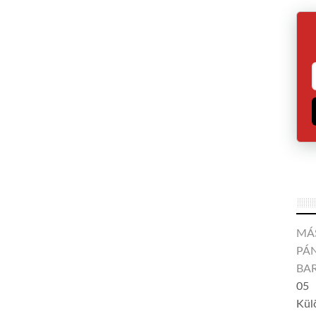
MÁ
PÁN
BA
05
Kül