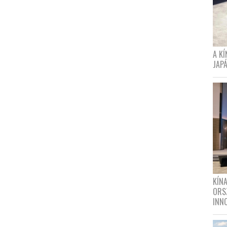
A K
JAPÁ
KÍN
ORS
INN