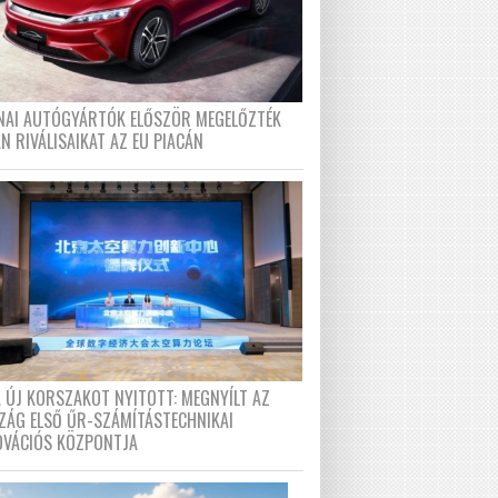
ÍNAI AUTÓGYÁRTÓK ELŐSZÖR MEGELŐZTÉK
N RIVÁLISAIKAT AZ EU PIACÁN
A ÚJ KORSZAKOT NYITOTT: MEGNYÍLT AZ
ZÁG ELSŐ ŰR-SZÁMÍTÁSTECHNIKAI
OVÁCIÓS KÖZPONTJA