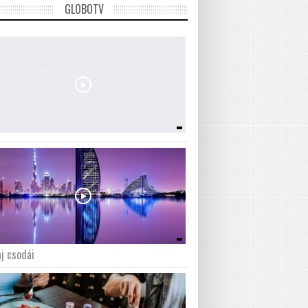
GLOBOTV
j csodái