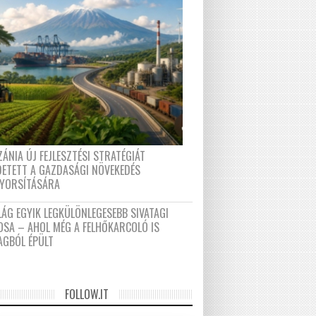
ÁNIA ÚJ FEJLESZTÉSI STRATÉGIÁT
DETETT A GAZDASÁGI NÖVEKEDÉS
GYORSÍTÁSÁRA
LÁG EGYIK LEGKÜLÖNLEGESEBB SIVATAGI
OSA – AHOL MÉG A FELHŐKARCOLÓ IS
AGBÓL ÉPÜLT
FOLLOW.IT