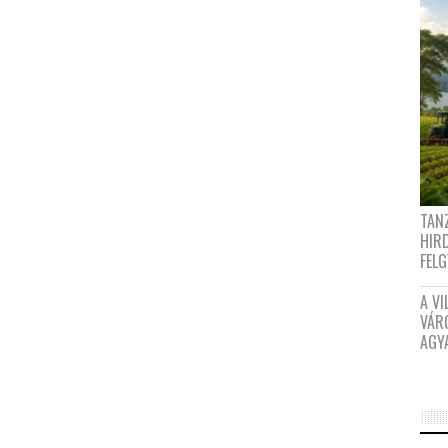
TANZ
HIR
FEL
A VI
VÁR
AGY