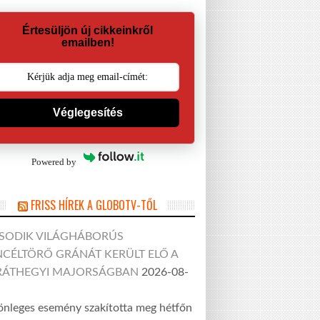
Értesüljön új cikkeinkről
emailben!
Véglegesítés
Powered by
FRISS HÍREK A GLOBOTV-TŐL
SODIK VILÁGHÁBORÚS
CÉLTÖRŐ GRÁNÁT KERÜLT ELŐ A
RÁTHEGYI MAJORSÁGBAN
2026-08-
önleges esemény szakította meg hétfőn