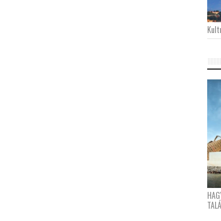
Kultu
HAG
TAL