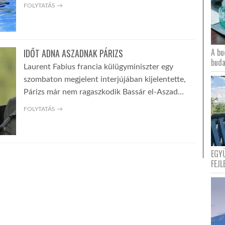
FOLYTATÁS →
A bu
IDŐT ADNA ASZADNAK PÁRIZS
buda
Laurent Fabius francia külügyminiszter egy
szombaton megjelent interjújában kijelentette,
Párizs már nem ragaszkodik Bassár el-Aszad…
FOLYTATÁS →
EGY
FEJL