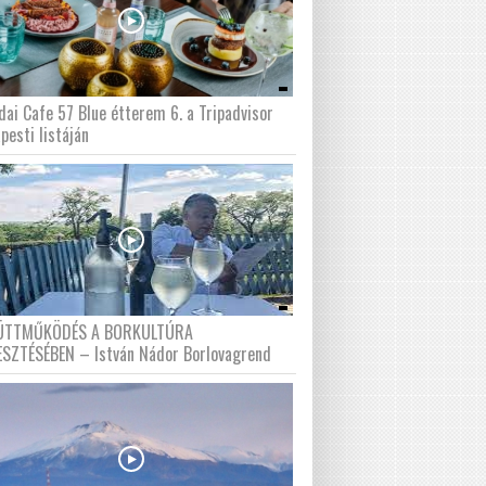
dai Cafe 57 Blue étterem 6. a Tripadvisor
pesti listáján
ÜTTMŰKÖDÉS A BORKULTÚRA
ESZTÉSÉBEN – István Nádor Borlovagrend