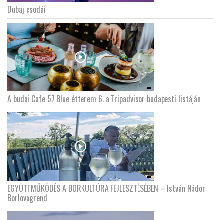
Dubaj csodái
LATIMO.HU
GLOBOBOOK
A budai Cafe 57 Blue étterem 6. a Tripadvisor budapesti listáján
EGYÜTTMŰKÖDÉS A BORKULTÚRA FEJLESZTÉSÉBEN – István Nádor
Borlovagrend