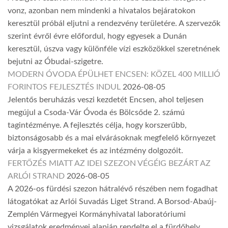
vonz, azonban nem mindenki a hivatalos bejáratokon
keresztül próbál eljutni a rendezvény területére. A szervezők
szerint évről évre előfordul, hogy egyesek a Dunán
keresztül, úszva vagy különféle vízi eszközökkel szeretnének
bejutni az Óbudai-szigetre.
MODERN ÓVODA ÉPÜLHET ENCSEN: KÖZEL 400 MILLIÓ
FORINTOS FEJLESZTÉS INDUL
2026-08-05
Jelentős beruházás veszi kezdetét Encsen, ahol teljesen
megújul a Csoda-Vár Óvoda és Bölcsőde 2. számú
tagintézménye. A fejlesztés célja, hogy korszerűbb,
biztonságosabb és a mai elvárásoknak megfelelő környezet
várja a kisgyermekeket és az intézmény dolgozóit.
FERTŐZÉS MIATT AZ IDEI SZEZON VÉGÉIG BEZÁRT AZ
ARLÓI STRAND
2026-08-05
A 2026-os fürdési szezon hátralévő részében nem fogadhat
látogatókat az Arlói Suvadás Liget Strand. A Borsod-Abaúj-
Zemplén Vármegyei Kormányhivatal laboratóriumi
vizsgálatok eredményei alapján rendelte el a fürdőhely