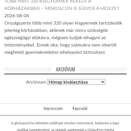
TÖBB MINT 320 KISGYERMEK REKEDT A
KÓRHÁZAKBAN – MISKOLCON IS SÚLYOS A HELYZET
2026-08-04
Országszerte több mint 320 olyan kisgyermek tartózkodik
jelenleg kórházakban, akiknek már nincs szükségük
egészségügyi ellátásra, mégsem tudják elhagyni az
intézményeket. Ennek oka, hogy számukra nem sikerült
megfelelő gyermekvédelmi elhelyezést biztosítani.
ARCHÍVUM
Archívum
Impresszum
Kapcsolat
A globoport.hu felületén található minden információ, beleértve a képi,
grafikai megjelenítést, az oldalak szerkezetét a GloboPort Média