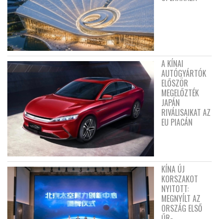
A KÍNAI
AUTÓGYÁRTÓK
ELŐSZÖR
MEGELŐZTÉK
JAPÁN
RIVÁLISAIKAT AZ
EU PIACÁN
KÍNA ÚJ
KORSZAKOT
NYITOTT:
MEGNYÍLT AZ
ORSZÁG ELSŐ
ŰR-