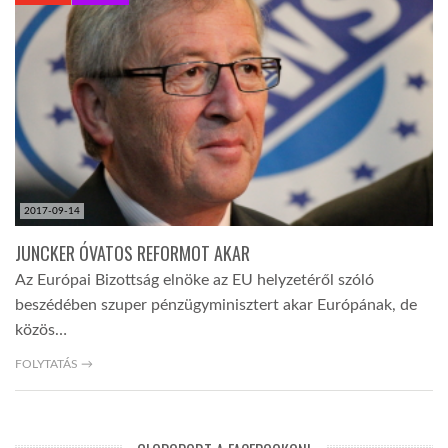
KÖZEL-KELET
AUSZTRÁLIA
A VILÁG ITTHON
2017-09-14
MÉDIA
JUNCKER ÓVATOS REFORMOT AKAR
Az Európai Bizottság elnöke az EU helyzetéről szóló
beszédében szuper pénzügyminisztert akar Európának, de
közös…
GLOBOTV BP
FOLYTATÁS →
HÍR3D