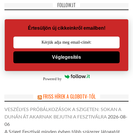
FOLLOW.IT
Értesüljön új cikkeinkről emailben!
Véglegesítés
Powered by
FRISS HÍREK A GLOBOTV-TŐL
VESZÉLYES PRÓBÁLKOZÁSOK A SZIGETEN: SOKAN A
DUNÁN ÁT AKARNAK BEJUTNI A FESZTIVÁLRA
2026-08-
06
A Sziget Fesztivál minden évben több százezer látogatót