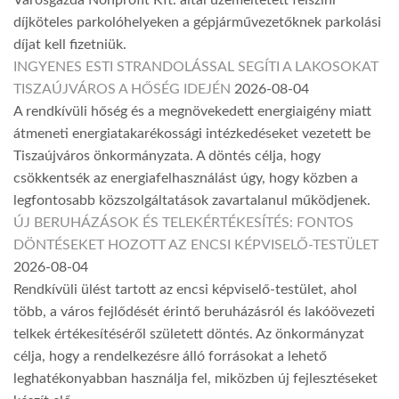
Városgazda Nonprofit Kft. által üzemeltetett felszíni
díjköteles parkolóhelyeken a gépjárművezetőknek parkolási
díjat kell fizetniük.
INGYENES ESTI STRANDOLÁSSAL SEGÍTI A LAKOSOKAT
TISZAÚJVÁROS A HŐSÉG IDEJÉN
2026-08-04
A rendkívüli hőség és a megnövekedett energiaigény miatt
átmeneti energiatakarékossági intézkedéseket vezetett be
Tiszaújváros önkormányzata. A döntés célja, hogy
csökkentsék az energiafelhasználást úgy, hogy közben a
legfontosabb közszolgáltatások zavartalanul működjenek.
ÚJ BERUHÁZÁSOK ÉS TELEKÉRTÉKESÍTÉS: FONTOS
DÖNTÉSEKET HOZOTT AZ ENCSI KÉPVISELŐ-TESTÜLET
2026-08-04
Rendkívüli ülést tartott az encsi képviselő-testület, ahol
több, a város fejlődését érintő beruházásról és lakóövezeti
telkek értékesítéséről született döntés. Az önkormányzat
célja, hogy a rendelkezésre álló forrásokat a lehető
leghatékonyabban használja fel, miközben új fejlesztéseket