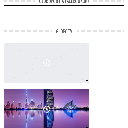
GLOBOPORT A FACEBOOKON!
TROPICALMAGAZIN
GLOBOTV
GLOBOTV
AFRIKA TUDÁSTÁR
A NAP SZÉPE
LINKTR.EE
GLOBOZSARU
DOBRAVERO.HU