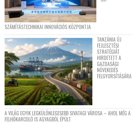
SZÁMÍTÁSTECHNIKAI INNOVÁCIÓS KÖZPONTJA
TANZÁNIA ÚJ
FEJLESZTÉSI
STRATÉGIÁT
HIRDETETT A
GAZDASÁGI
NÖVEKEDÉS
FELGYORSÍTÁSÁRA
A VILÁG EGYIK LEGKÜLÖNLEGESEBB SIVATAGI VÁROSA – AHOL MÉG A
FELHŐKARCOLÓ IS AGYAGBÓL ÉPÜLT