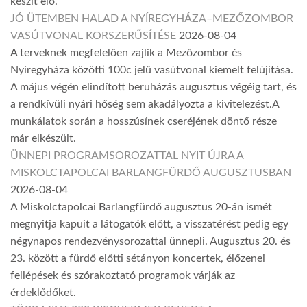
készít elő.
JÓ ÜTEMBEN HALAD A NYÍREGYHÁZA–MEZŐZOMBOR
VASÚTVONAL KORSZERŰSÍTÉSE
2026-08-04
A terveknek megfelelően zajlik a Mezőzombor és
Nyíregyháza közötti 100c jelű vasútvonal kiemelt felújítása.
A május végén elindított beruházás augusztus végéig tart, és
a rendkívüli nyári hőség sem akadályozta a kivitelezést.A
munkálatok során a hosszúsínek cseréjének döntő része
már elkészült.
ÜNNEPI PROGRAMSOROZATTAL NYIT ÚJRA A
MISKOLCTAPOLCAI BARLANGFÜRDŐ AUGUSZTUSBAN
2026-08-04
A Miskolctapolcai Barlangfürdő augusztus 20-án ismét
megnyitja kapuit a látogatók előtt, a visszatérést pedig egy
négynapos rendezvénysorozattal ünnepli. Augusztus 20. és
23. között a fürdő előtti sétányon koncertek, élőzenei
fellépések és szórakoztató programok várják az
érdeklődőket.