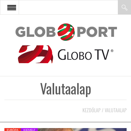
FŐOLDAL
AFRIKA
EURÓPA
Valutaalap
ÁZSIA
ÉSZAK-AMERIKA
KEZDŐLAP
/
VALUTAALAP
LATIN-AMERIKA
EURÓPA
KIEMELT