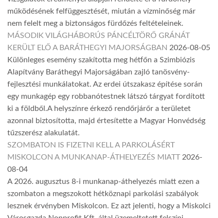
működésének felfüggesztését, miután a vízminőség már
nem felelt meg a biztonságos fürdőzés feltételeinek.
MÁSODIK VILÁGHÁBORÚS PÁNCÉLTÖRŐ GRÁNÁT
KERÜLT ELŐ A BARÁTHEGYI MAJORSÁGBAN
2026-08-05
Különleges esemény szakította meg hétfőn a Szimbiózis
Alapítvány Baráthegyi Majorságában zajló tanösvény-
fejlesztési munkálatokat. Az erdei útszakasz építése során
egy munkagép egy robbanótestnek látszó tárgyat fordított
ki a földből.A helyszínre érkező rendőrjárőr a területet
azonnal biztosította, majd értesítette a Magyar Honvédség
tűzszerész alakulatát.
SZOMBATON IS FIZETNI KELL A PARKOLÁSÉRT
MISKOLCON A MUNKANAP-ÁTHELYEZÉS MIATT
2026-
08-04
A 2026. augusztus 8-i munkanap-áthelyezés miatt ezen a
szombaton a megszokott hétköznapi parkolási szabályok
lesznek érvényben Miskolcon. Ez azt jelenti, hogy a Miskolci