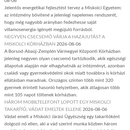
08-06
Jelentős energetikai fejlesztést tervez a Miskolci Egyetem:
az intézmény bővítené a jelenlegi napelemes rendszerét,
hogy még nagyobb arányban fedezhesse saját
villamosenergia-igényét megújuló forrásból.
NEGYVEN CSECSEMŐ VÁRJA A HAZAJUTÁST A
MISKOLCI KÓRHÁZBAN
2026-08-06
A Borsod-Abaúj-Zemplén Vármegyei Központi Kórházban
jelenleg negyven olyan csecsemő tartózkodik, akik egészségi
állapotuk alapján már elhagyhatnák az intézményt, azonban
családi vagy gyermekvédelmi okok miatt továbbra is kórházi
ellátásban maradnak. Országos szinten több mint 320
gyermek érintett hasonló helyzetben, akik átlagosan több
mint 105 napot töltenek kórházban.
HÁROM MOBILTELEFONT LOPOTT EGY MISKOLCI
TAKARÍTÓ, VÁDAT EMELTEK ELLENE
2026-08-06
Vádat emelt a Miskolci Járási Ügyészség egy takarítóként
dolgozó nő ellen, aki a vád szerint munka közben három