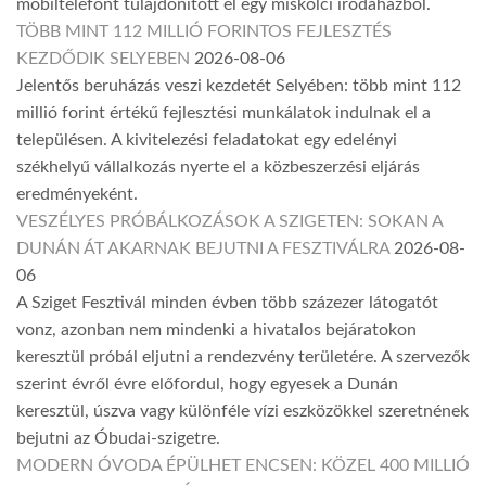
mobiltelefont tulajdonított el egy miskolci irodaházból.
TÖBB MINT 112 MILLIÓ FORINTOS FEJLESZTÉS
KEZDŐDIK SELYEBEN
2026-08-06
Jelentős beruházás veszi kezdetét Selyében: több mint 112
millió forint értékű fejlesztési munkálatok indulnak el a
településen. A kivitelezési feladatokat egy edelényi
székhelyű vállalkozás nyerte el a közbeszerzési eljárás
eredményeként.
VESZÉLYES PRÓBÁLKOZÁSOK A SZIGETEN: SOKAN A
DUNÁN ÁT AKARNAK BEJUTNI A FESZTIVÁLRA
2026-08-
06
A Sziget Fesztivál minden évben több százezer látogatót
vonz, azonban nem mindenki a hivatalos bejáratokon
keresztül próbál eljutni a rendezvény területére. A szervezők
szerint évről évre előfordul, hogy egyesek a Dunán
keresztül, úszva vagy különféle vízi eszközökkel szeretnének
bejutni az Óbudai-szigetre.
MODERN ÓVODA ÉPÜLHET ENCSEN: KÖZEL 400 MILLIÓ