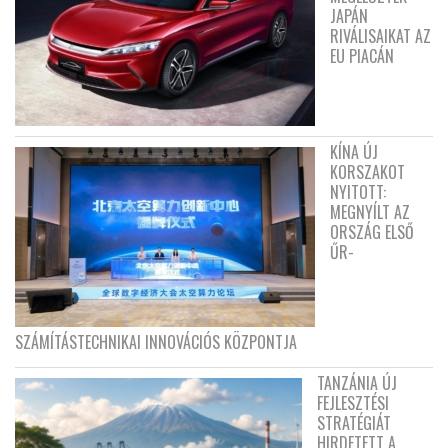
JAPÁN
RIVÁLISAIKAT AZ
EU PIACÁN
KÍNA ÚJ
KORSZAKOT
NYITOTT:
MEGNYÍLT AZ
ORSZÁG ELSŐ
ŰR-
SZÁMÍTÁSTECHNIKAI INNOVÁCIÓS KÖZPONTJA
TANZÁNIA ÚJ
FEJLESZTÉSI
STRATÉGIÁT
HIRDETETT A