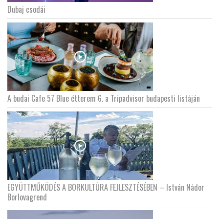
Dubaj csodái
LATIMO.HU
GLOBOBOOK
A budai Cafe 57 Blue étterem 6. a Tripadvisor budapesti listáján
EGYÜTTMŰKÖDÉS A BORKULTÚRA FEJLESZTÉSÉBEN – István Nádor
Borlovagrend