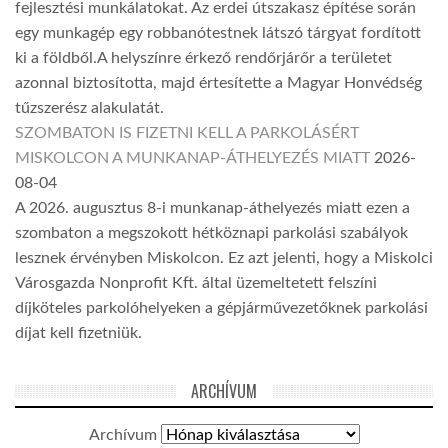
fejlesztési munkálatokat. Az erdei útszakasz építése során
egy munkagép egy robbanótestnek látszó tárgyat fordított
ki a földből.A helyszínre érkező rendőrjárőr a területet
azonnal biztosította, majd értesítette a Magyar Honvédség
tűzszerész alakulatát.
SZOMBATON IS FIZETNI KELL A PARKOLÁSÉRT
MISKOLCON A MUNKANAP-ÁTHELYEZÉS MIATT
2026-
08-04
A 2026. augusztus 8-i munkanap-áthelyezés miatt ezen a
szombaton a megszokott hétköznapi parkolási szabályok
lesznek érvényben Miskolcon. Ez azt jelenti, hogy a Miskolci
Városgazda Nonprofit Kft. által üzemeltetett felszíni
díjköteles parkolóhelyeken a gépjárművezetőknek parkolási
díjat kell fizetniük.
ARCHÍVUM
Archívum