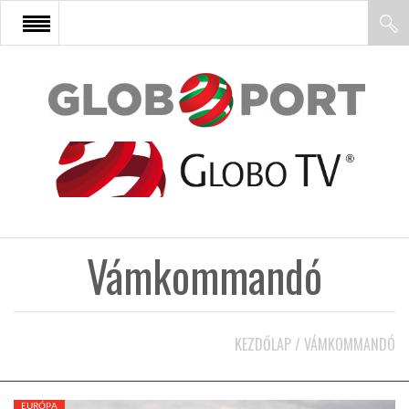
FŐOLDAL
AFRIKA
EURÓPA
Vámkommandó
ÁZSIA
ÉSZAK-AMERIKA
KEZDŐLAP
/
VÁMKOMMANDÓ
LATIN-AMERIKA
EURÓPA