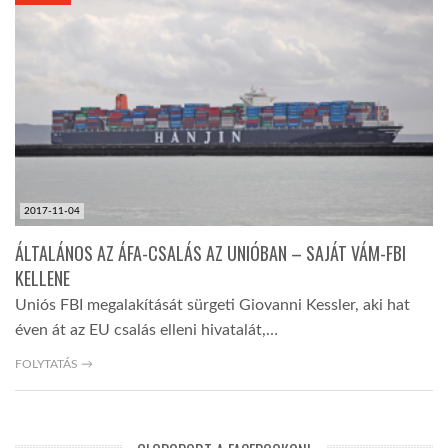
KÖZEL-KELET
AUSZTRÁLIA
A VILÁG ITTHON
2017-11-04
MÉDIA
ÁLTALÁNOS AZ ÁFA-CSALÁS AZ UNIÓBAN – SAJÁT VÁM-FBI
KELLENE
Uniós FBI megalakítását sürgeti Giovanni Kessler, aki hat
éven át az EU csalás elleni hivatalát,…
GLOBOTV BP
FOLYTATÁS →
HÍR3D