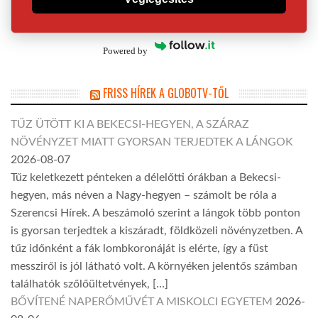
Powered by
FRISS HÍREK A GLOBOTV-TŐL
TŰZ ÜTÖTT KI A BEKECSI-HEGYEN, A SZÁRAZ
NÖVÉNYZET MIATT GYORSAN TERJEDTEK A LÁNGOK
2026-08-07
Tűz keletkezett pénteken a délelőtti órákban a Bekecsi-
hegyen, más néven a Nagy-hegyen – számolt be róla a
Szerencsi Hírek. A beszámoló szerint a lángok több ponton
is gyorsan terjedtek a kiszáradt, földközeli növényzetben. A
tűz időnként a fák lombkoronáját is elérte, így a füst
messziről is jól látható volt. A környéken jelentős számban
találhatók szőlőültetvények, […]
BŐVÍTENÉ NAPERŐMŰVÉT A MISKOLCI EGYETEM
2026-