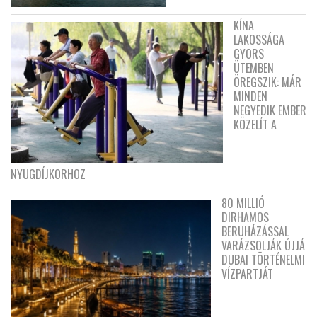
KÍNA
LAKOSSÁGA
GYORS
ÜTEMBEN
ÖREGSZIK: MÁR
MINDEN
NEGYEDIK EMBER
KÖZELÍT A
NYUGDÍJKORHOZ
80 MILLIÓ
DIRHAMOS
BERUHÁZÁSSAL
VARÁZSOLJÁK ÚJJÁ
DUBAI TÖRTÉNELMI
VÍZPARTJÁT