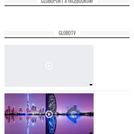
GLOBOPORT A FACEBOOKON!
TROPICALMAGAZIN
GLOBOTV
GLOBOTV
AFRIKA TUDÁSTÁR
A NAP SZÉPE
LINKTR.EE
GLOBOZSARU
DOBRAVERO.HU