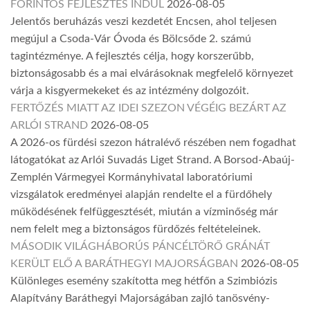
FORINTOS FEJLESZTÉS INDUL
2026-08-05
Jelentős beruházás veszi kezdetét Encsen, ahol teljesen
megújul a Csoda-Vár Óvoda és Bölcsőde 2. számú
tagintézménye. A fejlesztés célja, hogy korszerűbb,
biztonságosabb és a mai elvárásoknak megfelelő környezet
várja a kisgyermekeket és az intézmény dolgozóit.
FERTŐZÉS MIATT AZ IDEI SZEZON VÉGÉIG BEZÁRT AZ
ARLÓI STRAND
2026-08-05
A 2026-os fürdési szezon hátralévő részében nem fogadhat
látogatókat az Arlói Suvadás Liget Strand. A Borsod-Abaúj-
Zemplén Vármegyei Kormányhivatal laboratóriumi
vizsgálatok eredményei alapján rendelte el a fürdőhely
működésének felfüggesztését, miután a vízminőség már
nem felelt meg a biztonságos fürdőzés feltételeinek.
MÁSODIK VILÁGHÁBORÚS PÁNCÉLTÖRŐ GRÁNÁT
KERÜLT ELŐ A BARÁTHEGYI MAJORSÁGBAN
2026-08-05
Különleges esemény szakította meg hétfőn a Szimbiózis
Alapítvány Baráthegyi Majorságában zajló tanösvény-