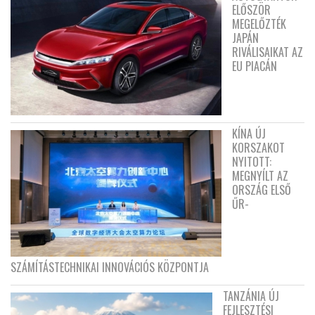
ELŐSZÖR
MEGELŐZTÉK
JAPÁN
RIVÁLISAIKAT AZ
EU PIACÁN
KÍNA ÚJ
KORSZAKOT
NYITOTT:
MEGNYÍLT AZ
ORSZÁG ELSŐ
ŰR-
SZÁMÍTÁSTECHNIKAI INNOVÁCIÓS KÖZPONTJA
TANZÁNIA ÚJ
FEJLESZTÉSI