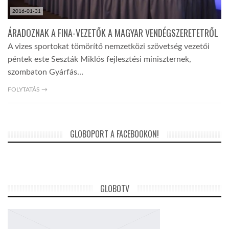
2016-01-31
ÁRADOZNAK A FINA-VEZETŐK A MAGYAR VENDÉGSZERETETRŐL
A vizes sportokat tömörítő nemzetközi szövetség vezetői
péntek este Seszták Miklós fejlesztési miniszternek,
szombaton Gyárfás…
FOLYTATÁS →
GLOBOPORT A FACEBOOKON!
GLOBOTV