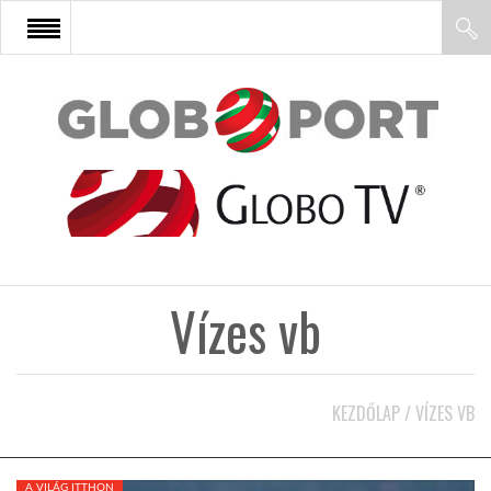
FŐOLDAL
AFRIKA
EURÓPA
Vízes vb
ÁZSIA
ÉSZAK-AMERIKA
KEZDŐLAP
/
VÍZES VB
LATIN-AMERIKA
A VILÁG ITTHON