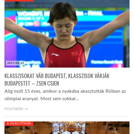
KÖZEL-KELET
AUSZTRÁLIA
A VILÁG ITTHON
2017-04-24
MÉDIA
KLASSZISOKAT VÁR BUDAPEST, KLASSZISOK VÁRJÁK
BUDAPESTET – ZSEN CSIEN
Alig múlt 15 éves, amikor a nyakába akasztották Rióban az
olimpiai aranyat. Most sem sokkal…
GLOBOTV BP
FOLYTATÁS →
A VILÁG ITTHON
HÍR3D