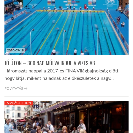
LATIMO.HU
GLOBOBOOK
2016-09-18
JÓ ÚTON – 300 NAP MÚLVA INDUL A VIZES VB
Háromszáz nappal a 2017-es FINA Világbajnokság előtt
hogy látja, miként haladnak az előkészületek a nagy…
FOLYTATÁS →
A VILÁG ITTHON