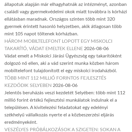
állapotuk alapján már elhagyhatnák az intézményt, azonban
családi vagy gyermekvédelmi okok miatt továbbra is kórházi
ellátásban maradnak. Országos szinten több mint 320
gyermek érintett hasonló helyzetben, akik átlagosan több
mint 105 napot töltenek kórházban.
HÁROM MOBILTELEFONT LOPOTT EGY MISKOLCI
TAKARÍTÓ, VÁDAT EMELTEK ELLENE
2026-08-06
Vádat emelt a Miskolci Járási Ügyészség egy takarítóként
dolgozó nő ellen, aki a vád szerint munka közben három
mobiltelefont tulajdonított el egy miskolci irodaházból.
TÖBB MINT 112 MILLIÓ FORINTOS FEJLESZTÉS
KEZDŐDIK SELYEBEN
2026-08-06
Jelentős beruházás veszi kezdetét Selyében: több mint 112
millió forint értékű fejlesztési munkálatok indulnak el a
településen. A kivitelezési feladatokat egy edelényi
székhelyű vállalkozás nyerte el a közbeszerzési eljárás
eredményeként.
VESZÉLYES PRÓBÁLKOZÁSOK A SZIGETEN: SOKAN A