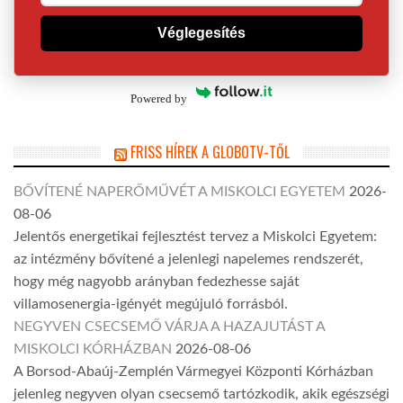
Véglegesítés
Powered by
FRISS HÍREK A GLOBOTV-TŐL
BŐVÍTENÉ NAPERŐMŰVÉT A MISKOLCI EGYETEM
2026-
08-06
Jelentős energetikai fejlesztést tervez a Miskolci Egyetem:
az intézmény bővítené a jelenlegi napelemes rendszerét,
hogy még nagyobb arányban fedezhesse saját
villamosenergia-igényét megújuló forrásból.
NEGYVEN CSECSEMŐ VÁRJA A HAZAJUTÁST A
MISKOLCI KÓRHÁZBAN
2026-08-06
A Borsod-Abaúj-Zemplén Vármegyei Központi Kórházban
jelenleg negyven olyan csecsemő tartózkodik, akik egészségi