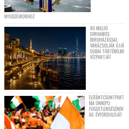
NYUGDÍJKORHOZ
80 MILLIÓ
DIRHAMOS
BERUHÁZÁSSAL
VARÁZSOLJÁK ÚJJÁ
DUBAI TÖRTÉNELMI
VÍZPARTJÁT
ELEFÁNTCSONTPART
MA ÜNNEPLI
FÜGGETLENSÉGÉNEK
66. ÉVFORDULÓJÁT