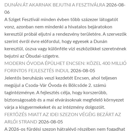
DUNÁN ÁT AKARNAK BEJUTNI A FESZTIVÁLRA
2026-08-
06
A Sziget Fesztivál minden évben több százezer látogatót
vonz, azonban nem mindenki a hivatalos bejáratokon
keresztül próbál eljutni a rendezvény területére. A szervezők
szerint évről évre előfordul, hogy egyesek a Dunán
keresztül, úszva vagy különféle vízi eszközökkel szeretnének
bejutni az Óbudai-szigetre.
MODERN ÓVODA ÉPÜLHET ENCSEN: KÖZEL 400 MILLIÓ
FORINTOS FEJLESZTÉS INDUL
2026-08-05
Jelentős beruházás veszi kezdetét Encsen, ahol teljesen
megújul a Csoda-Vár Óvoda és Bölcsőde 2. számú
tagintézménye. A fejlesztés célja, hogy korszerűbb,
biztonságosabb és a mai elvárásoknak megfelelő környezet
várja a kisgyermekeket és az intézmény dolgozóit.
FERTŐZÉS MIATT AZ IDEI SZEZON VÉGÉIG BEZÁRT AZ
ARLÓI STRAND
2026-08-05
A 2026-os fürdési szezon hátralévő részében nem fogadhat