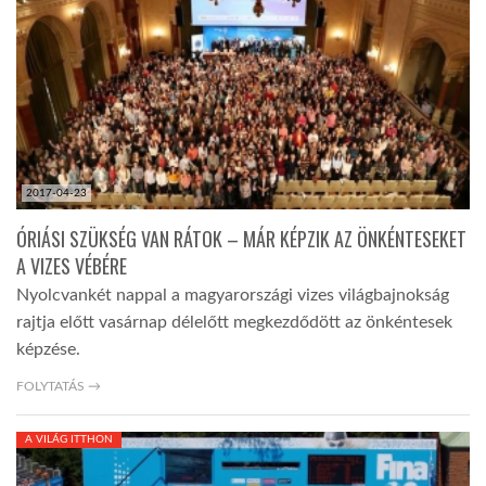
TROPICALMAGAZIN
GLOBOTV
AFRIKA TUDÁSTÁR
2017-04-23
ÓRIÁSI SZÜKSÉG VAN RÁTOK – MÁR KÉPZIK AZ ÖNKÉNTESEKET
A NAP SZÉPE
A VIZES VÉBÉRE
Nyolcvankét nappal a magyarországi vizes világbajnokság
rajtja előtt vasárnap délelőtt megkezdődött az önkéntesek
LINKTR.EE
képzése.
FOLYTATÁS →
GLOBOZSARU
A VILÁG ITTHON
DOBRAVERO.HU