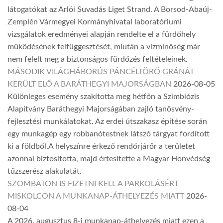
látogatókat az Arlói Suvadás Liget Strand. A Borsod-Abaúj-
Zemplén Vármegyei Kormányhivatal laboratóriumi
vizsgálatok eredményei alapján rendelte el a fürdőhely
működésének felfüggesztését, miután a vízminőség már
nem felelt meg a biztonságos fürdőzés feltételeinek.
MÁSODIK VILÁGHÁBORÚS PÁNCÉLTÖRŐ GRÁNÁT
KERÜLT ELŐ A BARÁTHEGYI MAJORSÁGBAN
2026-08-05
Különleges esemény szakította meg hétfőn a Szimbiózis
Alapítvány Baráthegyi Majorságában zajló tanösvény-
fejlesztési munkálatokat. Az erdei útszakasz építése során
egy munkagép egy robbanótestnek látszó tárgyat fordított
ki a földből.A helyszínre érkező rendőrjárőr a területet
azonnal biztosította, majd értesítette a Magyar Honvédség
tűzszerész alakulatát.
SZOMBATON IS FIZETNI KELL A PARKOLÁSÉRT
MISKOLCON A MUNKANAP-ÁTHELYEZÉS MIATT
2026-
08-04
A 2026. augusztus 8-i munkanap-áthelyezés miatt ezen a