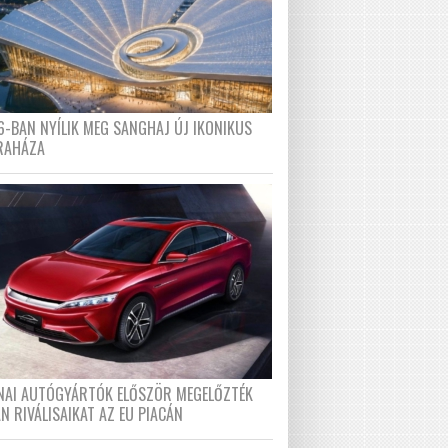
6-BAN NYÍLIK MEG SANGHAJ ÚJ IKONIKUS
RAHÁZA
ÍNAI AUTÓGYÁRTÓK ELŐSZÖR MEGELŐZTÉK
N RIVÁLISAIKAT AZ EU PIACÁN