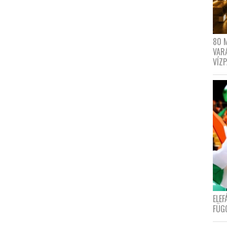
80 
VAR
VÍZ
ELE
FÜG