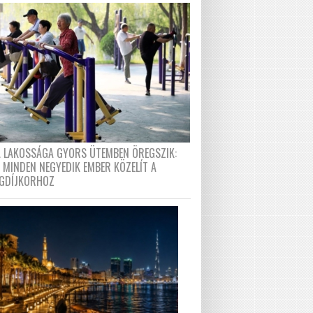
A LAKOSSÁGA GYORS ÜTEMBEN ÖREGSZIK:
 MINDEN NEGYEDIK EMBER KÖZELÍT A
GDÍJKORHOZ