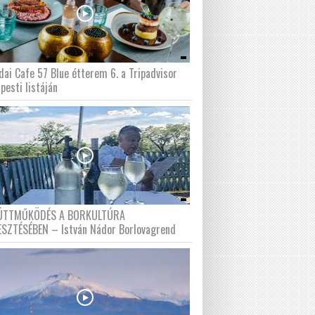
dai Cafe 57 Blue étterem 6. a Tripadvisor
pesti listáján
ÜTTMŰKÖDÉS A BORKULTÚRA
ESZTÉSÉBEN – István Nádor Borlovagrend