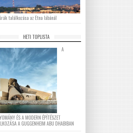
́rák találkozása az Etna lábánál
HETI TOPLISTA
A
YOMÁNY ÉS A MODERN ÉPÍTÉSZET
ÁLKOZÁSA A GUGGENHEIM ABU DHABIBAN