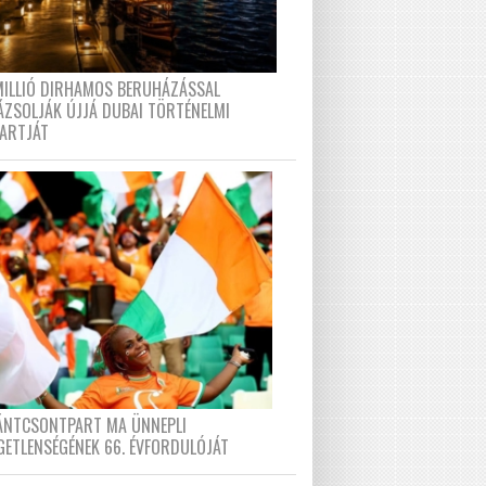
MILLIÓ DIRHAMOS BERUHÁZÁSSAL
ÁZSOLJÁK ÚJJÁ DUBAI TÖRTÉNELMI
PARTJÁT
FÁNTCSONTPART MA ÜNNEPLI
GETLENSÉGÉNEK 66. ÉVFORDULÓJÁT