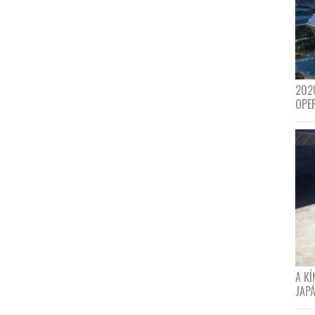
202
OPE
A K
JAPÁ