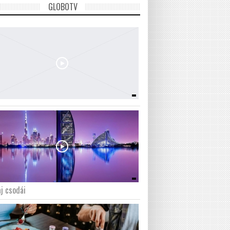
GLOBOTV
j csodái