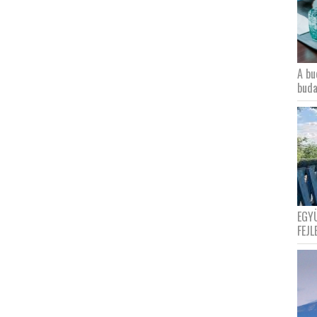
A bu
buda
EGY
FEJL