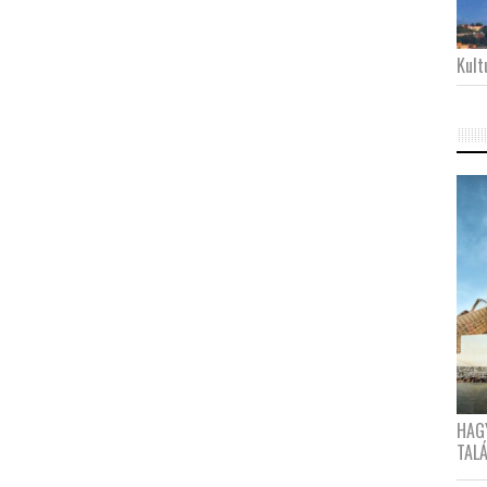
Kultu
HAG
TAL