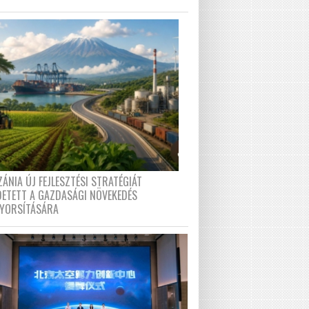
ÁNIA ÚJ FEJLESZTÉSI STRATÉGIÁT
DETETT A GAZDASÁGI NÖVEKEDÉS
GYORSÍTÁSÁRA