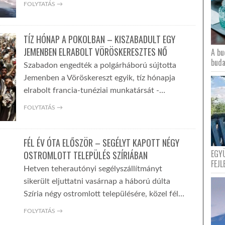
FOLYTATÁS →
TÍZ HÓNAP A POKOLBAN – KISZABADULT EGY
JEMENBEN ELRABOLT VÖRÖSKERESZTES NŐ
A bu
buda
Szabadon engedték a polgárháború sújtotta
Jemenben a Vöröskereszt egyik, tíz hónapja
elrabolt francia-tunéziai munkatársát -…
FOLYTATÁS →
FÉL ÉV ÓTA ELŐSZÖR – SEGÉLYT KAPOTT NÉGY
EGY
OSTROMLOTT TELEPÜLÉS SZÍRIÁBAN
FEJL
Hetven teherautónyi segélyszállítmányt
sikerült eljuttatni vasárnap a háború dúlta
Szíria négy ostromlott településére, közel fél…
FOLYTATÁS →