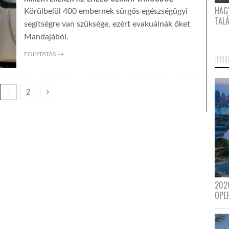
HAG
Körülbelül 400 embernek sürgős egészségügyi
TAL
segítségre van szüksége, ezért evakuálnák őket
Mandajából.
FOLYTATÁS →
1
2
202
OPE