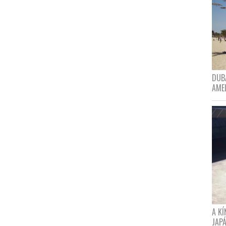
DUBA
AME
A K
JAPÁ