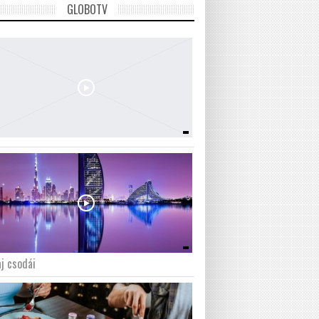
GLOBOTV
j csodái