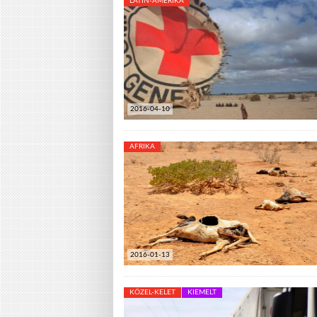
LATIN-AMERIKA
2016-04-10
AFRIKA
2016-01-13
KÖZEL-KELET
KIEMELT