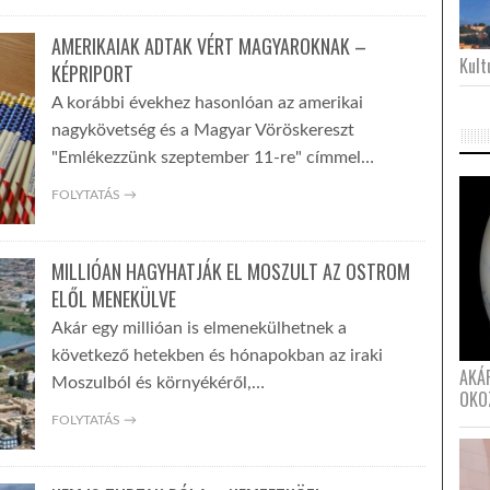
AMERIKAIAK ADTAK VÉRT MAGYAROKNAK –
Kultu
KÉPRIPORT
A korábbi évekhez hasonlóan az amerikai
nagykövetség és a Magyar Vöröskereszt
"Emlékezzünk szeptember 11-re" címmel…
FOLYTATÁS →
MILLIÓAN HAGYHATJÁK EL MOSZULT AZ OSTROM
ELŐL MENEKÜLVE
Akár egy millióan is elmenekülhetnek a
következő hetekben és hónapokban az iraki
AKÁ
Moszulból és környékéről,…
OKO
FOLYTATÁS →