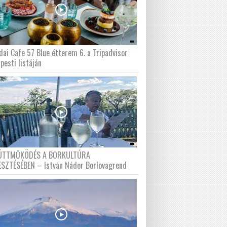
dai Cafe 57 Blue étterem 6. a Tripadvisor
pesti listáján
ÜTTMŰKÖDÉS A BORKULTÚRA
ESZTÉSÉBEN – István Nádor Borlovagrend