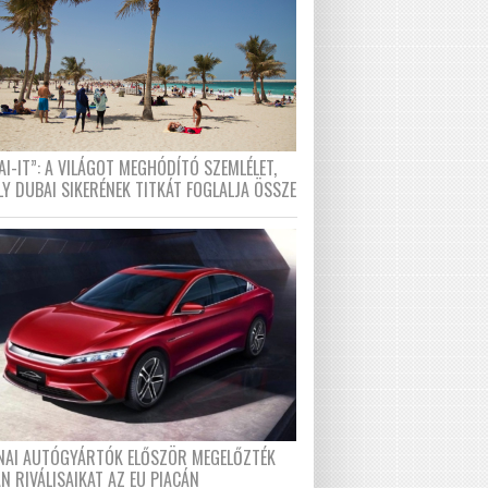
I-IT”: A VILÁGOT MEGHÓDÍTÓ SZEMLÉLET,
LY DUBAI SIKERÉNEK TITKÁT FOGLALJA ÖSSZE
ÍNAI AUTÓGYÁRTÓK ELŐSZÖR MEGELŐZTÉK
N RIVÁLISAIKAT AZ EU PIACÁN