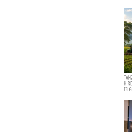
TANZ
HIR
FEL