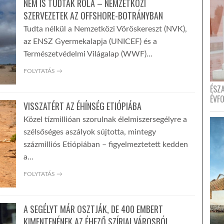
NEM IS TUDTAK RÓLA – NEMZETKÖZI
SZERVEZETEK AZ OFFSHORE-BOTRÁNYBAN
Tudta nélkül a Nemzetközi Vöröskereszt (NVK),
az ENSZ Gyermekalapja (UNICEF) és a
Természetvédelmi Világalap (WWF)…
FOLYTATÁS →
ÉSZ
ÉVF
VISSZATÉRT AZ ÉHÍNSÉG ETIÓPIÁBA
Közel tízmillióan szorulnak élelmiszersegélyre a
szélsőséges aszályok sújtotta, mintegy
százmilliós Etiópiában – figyelmeztetett kedden
a…
FOLYTATÁS →
A SEGÉLYT MÁR OSZTJÁK, DE 400 EMBERT
KIMENTENÉNEK AZ ÉHEZŐ SZÍRIAI VÁROSBÓL