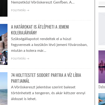
Nemzetközi Vöröskereszt Genfben. A…
FOLYTATÁS →
A HATÁROKAT IS ÁTLÉPHETI A JEMENI
KOLERAJÁRVÁNY
Szükségállapotot rendeltek el a húszi
fegyveresek a kezükön lévő jemeni fővárosban,
miután a kolera már…
FOLYTATÁS →
74 HOLTTESTET SODORT PARTRA A VÍZ LÍBIA
PARTJAINÁL
Duba
A Vöröskereszt jelentése szerint baleset
történhetett a tengeren, és akár kétszer ennyi
áldozat is lehet.