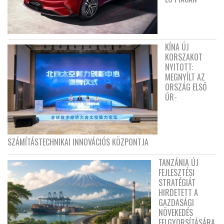
KÍNA ÚJ
KORSZAKOT
NYITOTT:
MEGNYÍLT AZ
ORSZÁG ELSŐ
ŰR-
SZÁMÍTÁSTECHNIKAI INNOVÁCIÓS KÖZPONTJA
TANZÁNIA ÚJ
FEJLESZTÉSI
STRATÉGIÁT
HIRDETETT A
GAZDASÁGI
NÖVEKEDÉS
FELGYORSÍTÁSÁRA