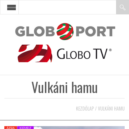
FŐOLDAL
AFRIKA
EURÓPA
Vulkáni hamu
ÁZSIA
ÉSZAK-AMERIKA
KEZDŐLAP
/
VULKÁNI HAMU
LATIN-AMERIKA
ÁZSIA
KIEMELT