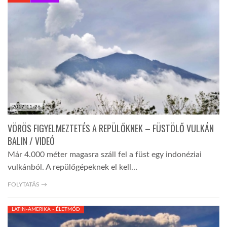
KÖZEL-KELET
AUSZTRÁLIA
A VILÁG ITTHON
2017-11-26
MÉDIA
VÖRÖS FIGYELMEZTETÉS A REPÜLŐKNEK – FÜSTÖLŐ VULKÁN
BALIN / VIDEÓ
Már 4.000 méter magasra száll fel a füst egy indonéziai
vulkánból. A repülőgépeknek el kell…
GLOBOTV BP
FOLYTATÁS →
LATIN-AMERIKA - ÉLETMÓD
HÍR3D