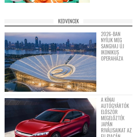
KEDVENCEK
2026-BAN
NYÍLIK MEG
SANGHAJ ÚJ
IKONIKUS
OPERAHÁZA
A KÍNAI
AUTÓGYÁRTÓK
ELŐSZÖR
MEGELŐZTÉK
JAPÁN
RIVÁLISAIKAT AZ
EU PIACÁN