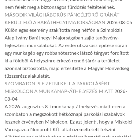
nem felelt meg a biztonságos fürdőzés feltételeinek.
MÁSODIK VILÁGHÁBORÚS PÁNCÉLTÖRŐ GRÁNÁT
KERÜLT ELŐ A BARÁTHEGYI MAJORSÁGBAN
2026-08-05
Különleges esemény szakította meg hétfőn a Szimbiózis
Alapítvány Baráthegyi Majorságában zajló tanösvény-
fejlesztési munkálatokat. Az erdei útszakasz építése során
egy munkagép egy robbanótestnek látszó tárgyat fordított
ki a földből.A helyszínre érkező rendőrjárőr a területet
azonnal biztosította, majd értesítette a Magyar Honvédség
tűzszerész alakulatát.
SZOMBATON IS FIZETNI KELL A PARKOLÁSÉRT
MISKOLCON A MUNKANAP-ÁTHELYEZÉS MIATT
2026-
08-04
A 2026. augusztus 8-i munkanap-áthelyezés miatt ezen a
szombaton a megszokott hétköznapi parkolási szabályok
lesznek érvényben Miskolcon. Ez azt jelenti, hogy a Miskolci
Városgazda Nonprofit Kft. által üzemeltetett felszíni