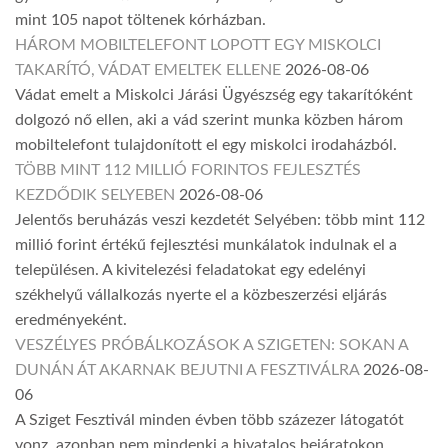
mint 105 napot töltenek kórházban.
HÁROM MOBILTELEFONT LOPOTT EGY MISKOLCI
TAKARÍTÓ, VÁDAT EMELTEK ELLENE
2026-08-06
Vádat emelt a Miskolci Járási Ügyészség egy takarítóként
dolgozó nő ellen, aki a vád szerint munka közben három
mobiltelefont tulajdonított el egy miskolci irodaházból.
TÖBB MINT 112 MILLIÓ FORINTOS FEJLESZTÉS
KEZDŐDIK SELYEBEN
2026-08-06
Jelentős beruházás veszi kezdetét Selyében: több mint 112
millió forint értékű fejlesztési munkálatok indulnak el a
településen. A kivitelezési feladatokat egy edelényi
székhelyű vállalkozás nyerte el a közbeszerzési eljárás
eredményeként.
VESZÉLYES PRÓBÁLKOZÁSOK A SZIGETEN: SOKAN A
DUNÁN ÁT AKARNAK BEJUTNI A FESZTIVÁLRA
2026-08-
06
A Sziget Fesztivál minden évben több százezer látogatót
vonz, azonban nem mindenki a hivatalos bejáratokon