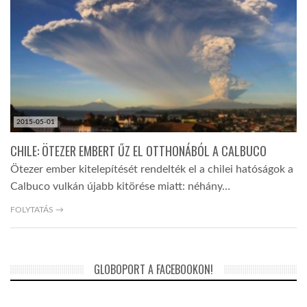
TROPICALMAGAZIN
GLOBOTV
AFRIKA TUDÁSTÁR
2015-05-01
CHILE: ÖTEZER EMBERT ŰZ EL OTTHONÁBÓL A CALBUCO
A NAP SZÉPE
Ötezer ember kitelepítését rendelték el a chilei hatóságok a
Calbuco vulkán újabb kitörése miatt: néhány…
LINKTR.EE
FOLYTATÁS →
GLOBOZSARU
GLOBOPORT A FACEBOOKON!
DOBRAVERO.HU