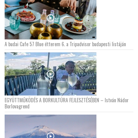
A budai Cafe 57 Blue étterem 6. a Tripadvisor budapesti listáján
EGYÜTTMŰKÖDÉS A BORKULTÚRA FEJLESZTÉSÉBEN – István Nádor
Borlovagrend