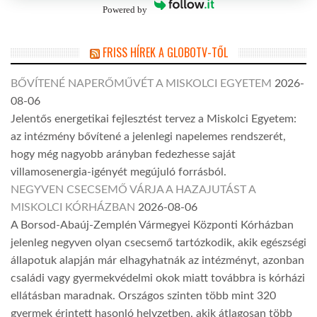
Powered by
FRISS HÍREK A GLOBOTV-TŐL
BŐVÍTENÉ NAPERŐMŰVÉT A MISKOLCI EGYETEM
2026-
08-06
Jelentős energetikai fejlesztést tervez a Miskolci Egyetem:
az intézmény bővítené a jelenlegi napelemes rendszerét,
hogy még nagyobb arányban fedezhesse saját
villamosenergia-igényét megújuló forrásból.
NEGYVEN CSECSEMŐ VÁRJA A HAZAJUTÁST A
MISKOLCI KÓRHÁZBAN
2026-08-06
A Borsod-Abaúj-Zemplén Vármegyei Központi Kórházban
jelenleg negyven olyan csecsemő tartózkodik, akik egészségi
állapotuk alapján már elhagyhatnák az intézményt, azonban
családi vagy gyermekvédelmi okok miatt továbbra is kórházi
ellátásban maradnak. Országos szinten több mint 320
gyermek érintett hasonló helyzetben, akik átlagosan több