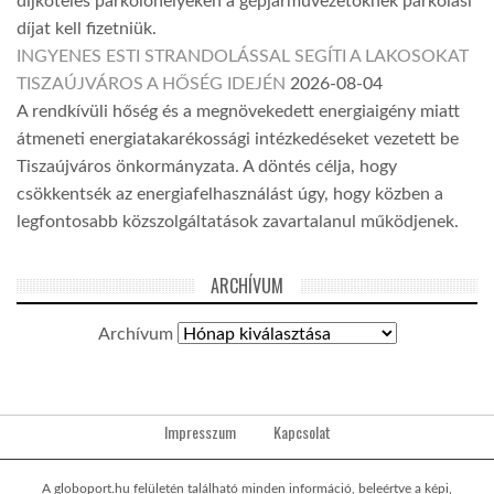
díjköteles parkolóhelyeken a gépjárművezetőknek parkolási
díjat kell fizetniük.
INGYENES ESTI STRANDOLÁSSAL SEGÍTI A LAKOSOKAT
TISZAÚJVÁROS A HŐSÉG IDEJÉN
2026-08-04
A rendkívüli hőség és a megnövekedett energiaigény miatt
átmeneti energiatakarékossági intézkedéseket vezetett be
Tiszaújváros önkormányzata. A döntés célja, hogy
csökkentsék az energiafelhasználást úgy, hogy közben a
legfontosabb közszolgáltatások zavartalanul működjenek.
ARCHÍVUM
Archívum
Impresszum
Kapcsolat
A globoport.hu felületén található minden információ, beleértve a képi,