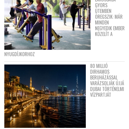
GYORS
ÜTEMBEN
ÖREGSZIK: MÁR
MINDEN
NEGYEDIK EMBER
KÖZELÍT A
NYUGDÍJKORHOZ
80 MILLIÓ
DIRHAMOS
BERUHÁZÁSSAL
VARÁZSOLJÁK ÚJJÁ
DUBAI TÖRTÉNELMI
VÍZPARTJÁT