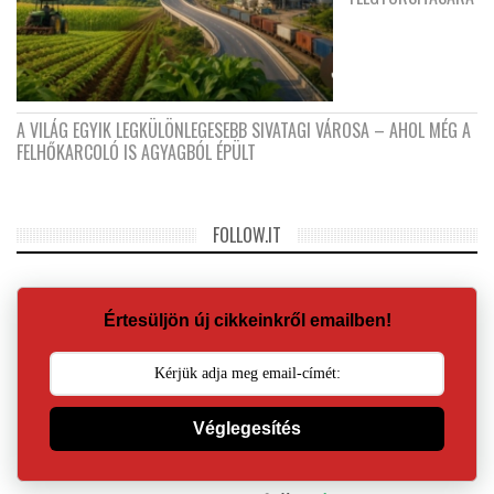
A VILÁG EGYIK LEGKÜLÖNLEGESEBB SIVATAGI VÁROSA – AHOL MÉG A
FELHŐKARCOLÓ IS AGYAGBÓL ÉPÜLT
FOLLOW.IT
Értesüljön új cikkeinkről emailben!
Véglegesítés