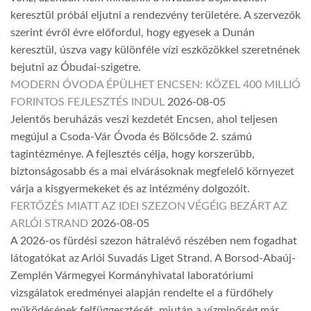
keresztül próbál eljutni a rendezvény területére. A szervezők
szerint évről évre előfordul, hogy egyesek a Dunán
keresztül, úszva vagy különféle vízi eszközökkel szeretnének
bejutni az Óbudai-szigetre.
MODERN ÓVODA ÉPÜLHET ENCSEN: KÖZEL 400 MILLIÓ
FORINTOS FEJLESZTÉS INDUL
2026-08-05
Jelentős beruházás veszi kezdetét Encsen, ahol teljesen
megújul a Csoda-Vár Óvoda és Bölcsőde 2. számú
tagintézménye. A fejlesztés célja, hogy korszerűbb,
biztonságosabb és a mai elvárásoknak megfelelő környezet
várja a kisgyermekeket és az intézmény dolgozóit.
FERTŐZÉS MIATT AZ IDEI SZEZON VÉGÉIG BEZÁRT AZ
ARLÓI STRAND
2026-08-05
A 2026-os fürdési szezon hátralévő részében nem fogadhat
látogatókat az Arlói Suvadás Liget Strand. A Borsod-Abaúj-
Zemplén Vármegyei Kormányhivatal laboratóriumi
vizsgálatok eredményei alapján rendelte el a fürdőhely
működésének felfüggesztését, miután a vízminőség már