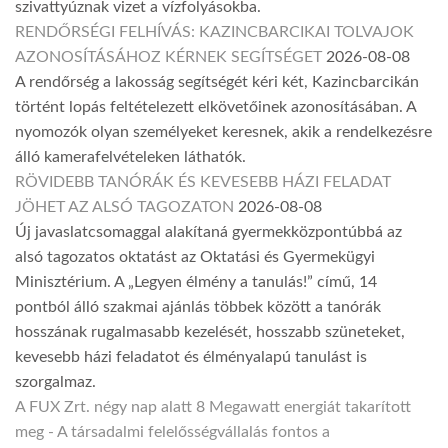
szivattyúznak vizet a vízfolyásokba.
RENDŐRSÉGI FELHÍVÁS: KAZINCBARCIKAI TOLVAJOK
AZONOSÍTÁSÁHOZ KÉRNEK SEGÍTSÉGET
2026-08-08
A rendőrség a lakosság segítségét kéri két, Kazincbarcikán
történt lopás feltételezett elkövetőinek azonosításában. A
nyomozók olyan személyeket keresnek, akik a rendelkezésre
álló kamerafelvételeken láthatók.
RÖVIDEBB TANÓRÁK ÉS KEVESEBB HÁZI FELADAT
JÖHET AZ ALSÓ TAGOZATON
2026-08-08
Új javaslatcsomaggal alakítaná gyermekközpontúbbá az
alsó tagozatos oktatást az Oktatási és Gyermekügyi
Minisztérium. A „Legyen élmény a tanulás!” című, 14
pontból álló szakmai ajánlás többek között a tanórák
hosszának rugalmasabb kezelését, hosszabb szüneteket,
kevesebb házi feladatot és élményalapú tanulást is
szorgalmaz.
A FUX Zrt. négy nap alatt 8 Megawatt energiát takarított
meg - A társadalmi felelősségvállalás fontos a