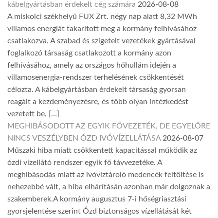
kábelgyártásban érdekelt cég számára
2026-08-08
A miskolci székhelyű FUX Zrt. négy nap alatt 8,32 MWh
villamos energiát takarított meg a kormány felhívásához
csatlakozva. A szabad és szigetelt vezetékek gyártásával
foglalkozó társaság csatlakozott a kormány azon
felhívásához, amely az országos hőhullám idején a
villamosenergia-rendszer terhelésének csökkentését
célozta. A kábelgyártásban érdekelt társaság gyorsan
reagált a kezdeményezésre, és több olyan intézkedést
vezetett be, […]
MEGHIBÁSODOTT AZ EGYIK FŐVEZETÉK, DE EGYELŐRE
NINCS VESZÉLYBEN ÓZD IVÓVÍZELLÁTÁSA
2026-08-07
Műszaki hiba miatt csökkentett kapacitással működik az
ózdi vízellátó rendszer egyik fő távvezetéke. A
meghibásodás miatt az ivóvíztároló medencék feltöltése is
nehezebbé vált, a hiba elhárításán azonban már dolgoznak a
szakemberek.A kormány augusztus 7-i hőségriasztási
gyorsjelentése szerint Ózd biztonságos vízellátását két