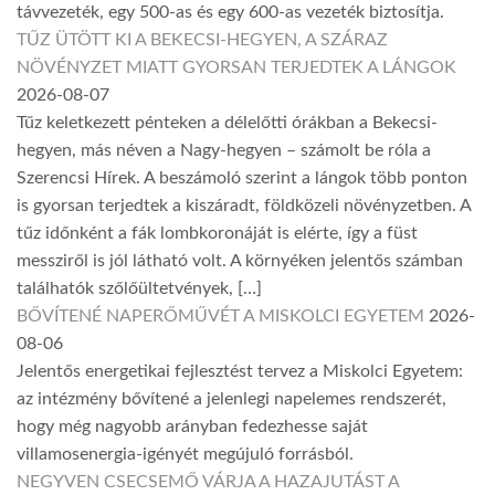
távvezeték, egy 500-as és egy 600-as vezeték biztosítja.
TŰZ ÜTÖTT KI A BEKECSI-HEGYEN, A SZÁRAZ
NÖVÉNYZET MIATT GYORSAN TERJEDTEK A LÁNGOK
2026-08-07
Tűz keletkezett pénteken a délelőtti órákban a Bekecsi-
hegyen, más néven a Nagy-hegyen – számolt be róla a
Szerencsi Hírek. A beszámoló szerint a lángok több ponton
is gyorsan terjedtek a kiszáradt, földközeli növényzetben. A
tűz időnként a fák lombkoronáját is elérte, így a füst
messziről is jól látható volt. A környéken jelentős számban
találhatók szőlőültetvények, […]
BŐVÍTENÉ NAPERŐMŰVÉT A MISKOLCI EGYETEM
2026-
08-06
Jelentős energetikai fejlesztést tervez a Miskolci Egyetem:
az intézmény bővítené a jelenlegi napelemes rendszerét,
hogy még nagyobb arányban fedezhesse saját
villamosenergia-igényét megújuló forrásból.
NEGYVEN CSECSEMŐ VÁRJA A HAZAJUTÁST A