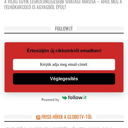
A VILÁG EGYIK LEGKÜLÖNLEGESEBB SIVATAGI VÁROSA – AHOL MÉG A
FELHŐKARCOLÓ IS AGYAGBÓL ÉPÜLT
FOLLOW.IT
Értesüljön új cikkeinkről emailben!
Véglegesítés
Powered by
FRISS HÍREK A GLOBOTV-TŐL