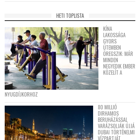
HETI TOPLISTA
KÍNA
LAKOSSÁGA
GYORS
ÜTEMBEN
ÖREGSZIK: MÁR
MINDEN
NEGYEDIK EMBER
KÖZELÍT A
NYUGDÍJKORHOZ
80 MILLIÓ
DIRHAMOS
BERUHÁZÁSSAL
VARÁZSOLJÁK ÚJJÁ
DUBAI TÖRTÉNELMI
VÍZPARTJÁT