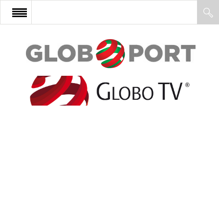
FŐOLDAL
AFRIKA
EURÓPA
ÁZSIA
ÉSZAK-AMERIKA
LATIN-AMERIKA