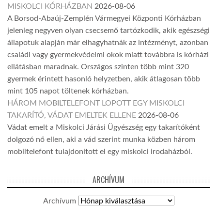
MISKOLCI KÓRHÁZBAN
2026-08-06
A Borsod-Abaúj-Zemplén Vármegyei Központi Kórházban
jelenleg negyven olyan csecsemő tartózkodik, akik egészségi
állapotuk alapján már elhagyhatnák az intézményt, azonban
családi vagy gyermekvédelmi okok miatt továbbra is kórházi
ellátásban maradnak. Országos szinten több mint 320
gyermek érintett hasonló helyzetben, akik átlagosan több
mint 105 napot töltenek kórházban.
HÁROM MOBILTELEFONT LOPOTT EGY MISKOLCI
TAKARÍTÓ, VÁDAT EMELTEK ELLENE
2026-08-06
Vádat emelt a Miskolci Járási Ügyészség egy takarítóként
dolgozó nő ellen, aki a vád szerint munka közben három
mobiltelefont tulajdonított el egy miskolci irodaházból.
ARCHÍVUM
Archívum