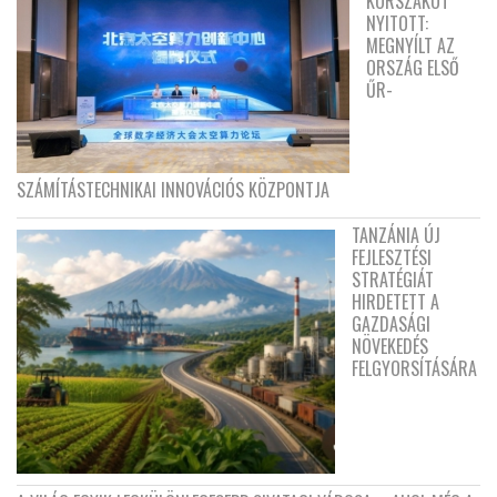
KORSZAKOT
NYITOTT:
MEGNYÍLT AZ
ORSZÁG ELSŐ
ŰR-
SZÁMÍTÁSTECHNIKAI INNOVÁCIÓS KÖZPONTJA
TANZÁNIA ÚJ
FEJLESZTÉSI
STRATÉGIÁT
HIRDETETT A
GAZDASÁGI
NÖVEKEDÉS
FELGYORSÍTÁSÁRA