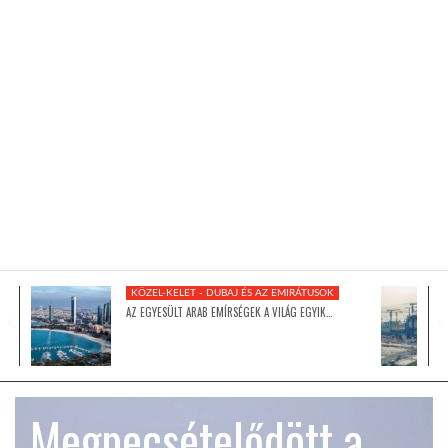
KÖZEL-KELET
AUSZTRÁLIA
A VILÁG ITTHON
MÉDIA
KÖZEL-KELET - DUBAJ ÉS AZ EMIRÁTUSOK
AZ EGYESÜLT ARAB EMÍRSÉGEK A VILÁG EGYIK…
GLOBOTV BP
Megpecsételődött a
HÍR3D