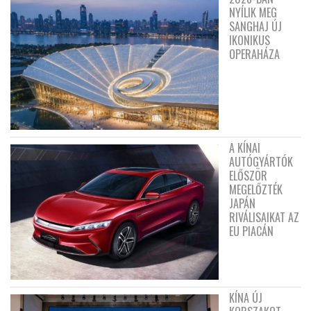
NYÍLIK MEG
SANGHAJ ÚJ
IKONIKUS
OPERAHÁZA
A KÍNAI
AUTÓGYÁRTÓK
ELŐSZÖR
MEGELŐZTÉK
JAPÁN
RIVÁLISAIKAT AZ
EU PIACÁN
KÍNA ÚJ