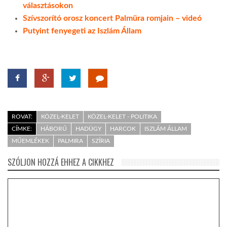
választásokon
Szívszorító orosz koncert Palmüra romjain – videó
Putyint fenyegeti az Iszlám Állam
ROVAT:
KÖZEL-KELET
KÖZEL-KELET - POLITIKA
CÍMKE:
HÁBORÚ
HADÜGY
HARCOK
ISZLÁM ÁLLAM
MŰEMLÉKEK
PALMIRA
SZÍRIA
SZÓLJON HOZZÁ EHHEZ A CIKKHEZ