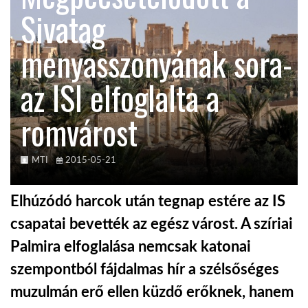
Sivatag
TROPICALMAGAZIN
menyasszonyának sora-
GLOBOTV
az ISI elfoglalta a
romvárost
AFRIKA TUDÁSTÁR
A NAP SZÉPE
MTI
2015-05-21
Elhúzódó harcok után tegnap estére az IS
LINKTR.EE
csapatai bevették az egész várost. A szíriai
Palmira elfoglalása nemcsak katonai
GLOBOZSARU
szempontból fájdalmas hír a szélsőséges
muzulmán erő ellen küzdő erőknek, hanem
DOBRAVERO.HU