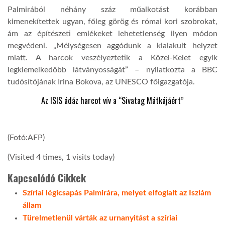
Palmirából néhány száz műalkotást korábban
kimenekítettek ugyan, főleg görög és római kori szobrokat,
ám az építészeti emlékeket lehetetlenség ilyen módon
megvédeni. „Mélységesen aggódunk a kialakult helyzet
miatt. A harcok veszélyeztetik a Közel-Kelet egyik
legkiemelkedőbb látványosságát” – nyilatkozta a BBC
tudósítójának Irina Bokova, az UNESCO főigazgatója.
Az ISIS ádáz harcot vív a “Sivatag Mátkájáért”
(Fotó:AFP)
(Visited 4 times, 1 visits today)
Kapcsolódó Cikkek
Szíriai légicsapás Palmirára, melyet elfoglalt az Iszlám
állam
Türelmetlenül várták az urnanyitást a szíriai