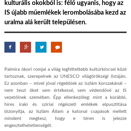
kulturális okokból is: félő ugyanis, hogy az
IS újabb műemlékek lerombolásába kezd az
LATIMO.HU
uralma alá került településen.
GLOBOBOOK
Palmira ókori romjai a világ legféltettebb kultúrkincsei közé
tartoznak, szerepelnek az UNESCO világörökségi listáján.
Ez azonban – mivel jóval régebbiek az iszlám korszakánál –
nem teszi őket sem értékessé, sem védendővé az IS
vezetőinek szemében. Épp ellenkezőleg: mint a korábbi,
híres iraki és szíriai régészeti emlékek elpusztítása
bizonyítja, az Iszlám Állam a katonai csapások mellett
mindent megtesz, hogy e téren is jelezze
engesztelhetetlenségét.