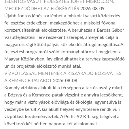
JELENTŐS VASÚTI FEJLESZTÉS JÖHET MISKOLCON,
MEGKEZDŐDHET AZ ELŐKÉSZÍTÉS
2026-08-09
Újabb fontos lépés történhet a miskolci vasúti közlekedés
fejlesztése érdekében: megkezdődhet a miskolci fővonal
korszerűsítésének előkészítése. A beruházás a Baross Gábor
Vasútfejlesztési Terv részeként szerepel, amelynek célja a
magyarországi kötöttpályás közlekedés átfogó megújítása.A
fejlesztési programról szóló kormányhatározat megjelent a
Magyar Közlönyben, így elindulhatnak a tervhez kapcsolódó
uniós projektek előkészítő munkálatai.
VÍZPÓTLÁSSAL MENTENÉK A KISZÁRADÓ BÓZSVÁT ÉS
A KEMENCE-PATAKOT
2026-08-08
Komoly vízhiány alakult ki a térségben a tartós aszály miatt:
a Bózsva és a Kemence-patak vízszintje annyira lecsökkent,
hogy már a vízfolyások élővilága és ökológiai egyensúlya is
veszélybe került.A kialakult helyzet enyhítésére rendkívüli
vízpótlást kezdeményeztek. A Perlit-92 Kft. segítségével a
következő két hétben naponta két alkalommal