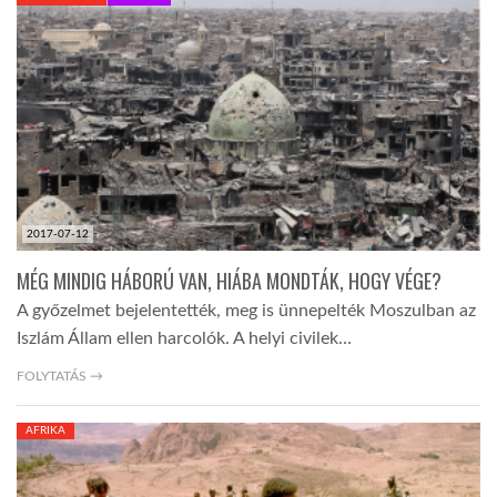
KÖZEL-KELET
AUSZTRÁLIA
A VILÁG ITTHON
2017-07-12
MÉDIA
MÉG MINDIG HÁBORÚ VAN, HIÁBA MONDTÁK, HOGY VÉGE?
A győzelmet bejelentették, meg is ünnepelték Moszulban az
Iszlám Állam ellen harcolók. A helyi civilek…
FOLYTATÁS →
GLOBOTV BP
AFRIKA
HÍR3D