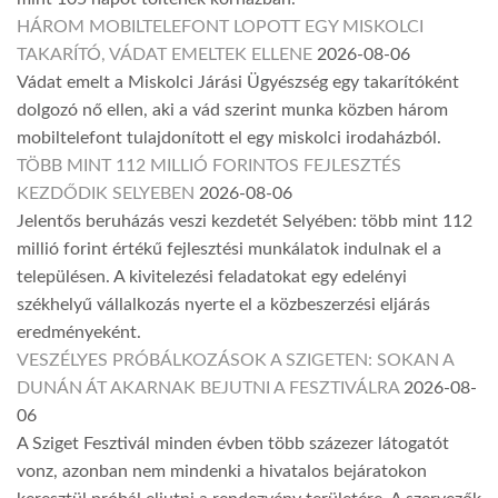
HÁROM MOBILTELEFONT LOPOTT EGY MISKOLCI
TAKARÍTÓ, VÁDAT EMELTEK ELLENE
2026-08-06
Vádat emelt a Miskolci Járási Ügyészség egy takarítóként
dolgozó nő ellen, aki a vád szerint munka közben három
mobiltelefont tulajdonított el egy miskolci irodaházból.
TÖBB MINT 112 MILLIÓ FORINTOS FEJLESZTÉS
KEZDŐDIK SELYEBEN
2026-08-06
Jelentős beruházás veszi kezdetét Selyében: több mint 112
millió forint értékű fejlesztési munkálatok indulnak el a
településen. A kivitelezési feladatokat egy edelényi
székhelyű vállalkozás nyerte el a közbeszerzési eljárás
eredményeként.
VESZÉLYES PRÓBÁLKOZÁSOK A SZIGETEN: SOKAN A
DUNÁN ÁT AKARNAK BEJUTNI A FESZTIVÁLRA
2026-08-
06
A Sziget Fesztivál minden évben több százezer látogatót
vonz, azonban nem mindenki a hivatalos bejáratokon