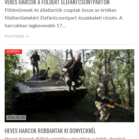
VÉRES HARCOK A FÖLDÉRT ELEFÁNTCSONTPARTON
Földművesek és állattartók csaptak össze az értékes
földterületekért Elefántcsontpart északkeleti részén. A
harcokban legkevesebb 17…
FOLYTATÁS →
EURÓPA
2016-02-24
HEVES HARCOK ROBBANTAK KI DONYECKNÉL