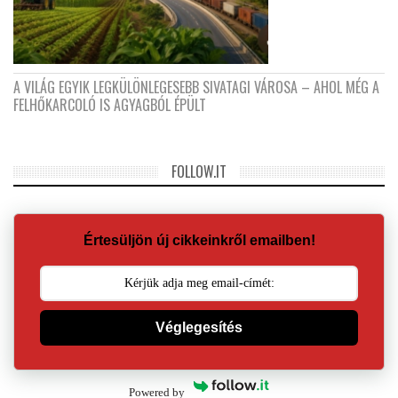
A VILÁG EGYIK LEGKÜLÖNLEGESEBB SIVATAGI VÁROSA – AHOL MÉG A
FELHŐKARCOLÓ IS AGYAGBÓL ÉPÜLT
FOLLOW.IT
Értesüljön új cikkeinkről emailben!
Véglegesítés
Powered by