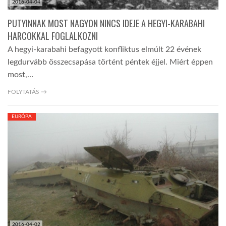
2016-04-04
PUTYINNAK MOST NAGYON NINCS IDEJE A HEGYI-KARABAHI
HARCOKKAL FOGLALKOZNI
A hegyi-karabahi befagyott konfliktus elmúlt 22 évének
legdurvább összecsapása történt péntek éjjel. Miért éppen
most,…
FOLYTATÁS →
EURÓPA
2016-04-02