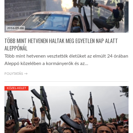
LATIMO.HU
2016-05-06
GLOBOBOOK
TÖBB MINT HETVENEN HALTAK MEG EGYETLEN NAP ALATT
ALEPPÓNÁL
Több mint hetvenen vesztették életüket az elmúlt 24 órában
Aleppó közelében a kormányerők és az…
FOLYTATÁS →
KÖZEL-KELET