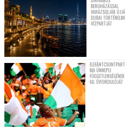
DIRHAMOS
BERUHÁZÁSSAL
VARÁZSOLJÁK ÚJJÁ
DUBAI TÖRTÉNELMI
VÍZPARTJÁT
ELEFÁNTCSONTPART
MA ÜNNEPLI
FÜGGETLENSÉGÉNEK
66. ÉVFORDULÓJÁT