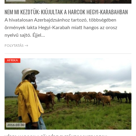
NEM MI KEZDTÜK: KIÚJULTAK A HARCOK HEGYI-KARABAHBAN
A hivatalosan Azerbajdzsánhoz tartozó, többségében
örmények lakta Hegyi-Karabah miatt hangos az orosz
nyelvű sajtó. Éjjel…
FOLYTATÁS →
AFRIKA
2016-03-30