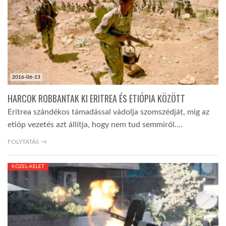
TROPICALMAGAZIN
GLOBOTV
2016-06-13
AFRIKA TUDÁSTÁR
HARCOK ROBBANTAK KI ERITREA ÉS ETIÓPIA KÖZÖTT
Eritrea szándékos támadással vádolja szomszédját, mig az
A NAP SZÉPE
etióp vezetés azt állítja, hogy nem tud semmiről.…
FOLYTATÁS →
LINKTR.EE
KÖZEL-KELET
GLOBOZSARU
DOBRAVERO.HU