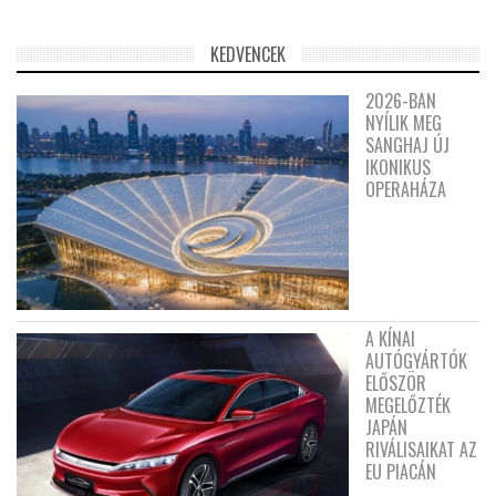
KEDVENCEK
2026-BAN
NYÍLIK MEG
SANGHAJ ÚJ
IKONIKUS
OPERAHÁZA
A KÍNAI
AUTÓGYÁRTÓK
ELŐSZÖR
MEGELŐZTÉK
JAPÁN
RIVÁLISAIKAT AZ
EU PIACÁN