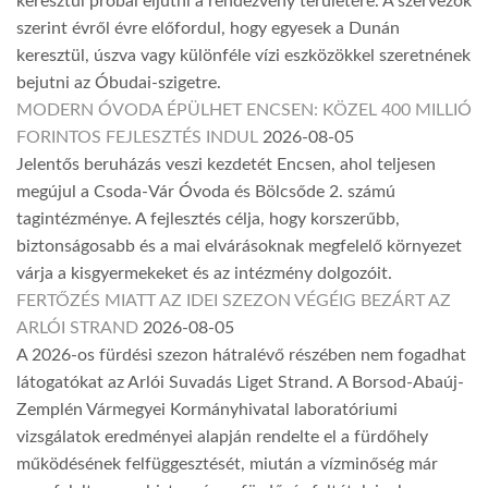
keresztül próbál eljutni a rendezvény területére. A szervezők
szerint évről évre előfordul, hogy egyesek a Dunán
keresztül, úszva vagy különféle vízi eszközökkel szeretnének
bejutni az Óbudai-szigetre.
MODERN ÓVODA ÉPÜLHET ENCSEN: KÖZEL 400 MILLIÓ
FORINTOS FEJLESZTÉS INDUL
2026-08-05
Jelentős beruházás veszi kezdetét Encsen, ahol teljesen
megújul a Csoda-Vár Óvoda és Bölcsőde 2. számú
tagintézménye. A fejlesztés célja, hogy korszerűbb,
biztonságosabb és a mai elvárásoknak megfelelő környezet
várja a kisgyermekeket és az intézmény dolgozóit.
FERTŐZÉS MIATT AZ IDEI SZEZON VÉGÉIG BEZÁRT AZ
ARLÓI STRAND
2026-08-05
A 2026-os fürdési szezon hátralévő részében nem fogadhat
látogatókat az Arlói Suvadás Liget Strand. A Borsod-Abaúj-
Zemplén Vármegyei Kormányhivatal laboratóriumi
vizsgálatok eredményei alapján rendelte el a fürdőhely
működésének felfüggesztését, miután a vízminőség már