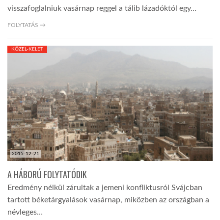
visszafoglalniuk vasárnap reggel a tálib lázadóktól egy…
FOLYTATÁS →
KÖZEL-KELET
2015-12-21
A HÁBORÚ FOLYTATÓDIK
Eredmény nélkül zárultak a jemeni konfliktusról Svájcban
tartott béketárgyalások vasárnap, miközben az országban a
névleges…