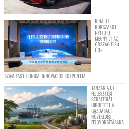
KÍNA ÚJ
KORSZAKOT
NYITOTT:
MEGNYÍLT AZ
ORSZÁG ELSŐ
ŰR-
SZÁMÍTÁSTECHNIKAI INNOVÁCIÓS KÖZPONTJA
TANZÁNIA ÚJ
FEJLESZTÉSI
STRATÉGIÁT
HIRDETETT A
GAZDASÁGI
NÖVEKEDÉS
FELGYORSÍTÁSÁRA