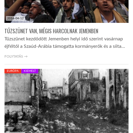
2016-04-12
TŰZSZÜNET VAN, MÉGIS HARCOLNAK JEMENBEN
Tűzszünet kezdődött Jemenben helyi idő szerint vasárnap
éjféltől a Szaúd-Arábia támogatta kormányerők és a síita…
FOLYTATÁS →
EURÓPA
KIEMELT