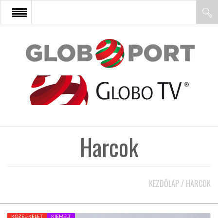
FŐOLDAL
AFRIKA
EURÓPA
Harcok
ÁZSIA
ÉSZAK-AMERIKA
KEZDŐLAP
/
HARCOK
LATIN-AMERIKA
KÖZEL-KELET
KIEMELT