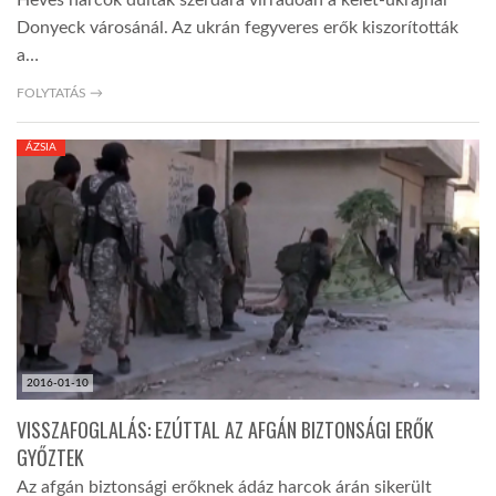
Heves harcok dúltak szerdára virradóan a kelet-ukrajnai
Donyeck városánál. Az ukrán fegyveres erők kiszorították
a…
FOLYTATÁS →
ÁZSIA
2016-01-10
VISSZAFOGLALÁS: EZÚTTAL AZ AFGÁN BIZTONSÁGI ERŐK
GYŐZTEK
Az afgán biztonsági erőknek ádáz harcok árán sikerült