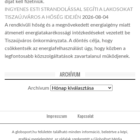
díjat kell fizetniük.
INGYENES ESTI STRANDOLÁSSAL SEGÍTI A LAKOSOKAT
TISZAÚJVÁROS A HŐSÉG IDEJÉN
2026-08-04
A rendkívüli hőség és a megnövekedett energiaigény miatt
átmeneti energiatakarékossági intézkedéseket vezetett be
Tiszaújváros önkormányzata. A döntés célja, hogy
csökkentsék az energiafelhasználást úgy, hogy közben a
legfontosabb közszolgáltatások zavartalanul működjenek.
ARCHÍVUM
Archívum
Impresszum
Kapcsolat
A globoport.hu felületén található minden információ, beleértve a képi,
grafikai megjelenítést, az oldalak szerkezetét a GloboPort Média