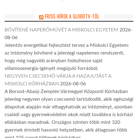
FRISS HÍREK A GLOBOTV-TŐL
BŐVÍTENÉ NAPERŐMŰVÉT A MISKOLCI EGYETEM
2026-
08-06
Jelentős energetikai fejlesztést tervez a Miskolci Egyetem:
az intézmény bővítené a jelenlegi napelemes rendszerét,
hogy még nagyobb arányban fedezhesse saját
villamosenergia-igényét megújuló forrásból.
NEGYVEN CSECSEMŐ VÁRJA A HAZAJUTÁST A
MISKOLCI KÓRHÁZBAN
2026-08-06
A Borsod-Abaúj-Zemplén Vármegyei Központi Kórházban
jelenleg negyven olyan csecsemő tartózkodik, akik egészségi
állapotuk alapján már elhagyhatnák az intézményt, azonban
családi vagy gyermekvédelmi okok miatt továbbra is kórházi
ellátásban maradnak. Országos szinten több mint 320
gyermek érintett hasonló helyzetben, akik átlagosan több
mint 105 napot töltenek kórházban.