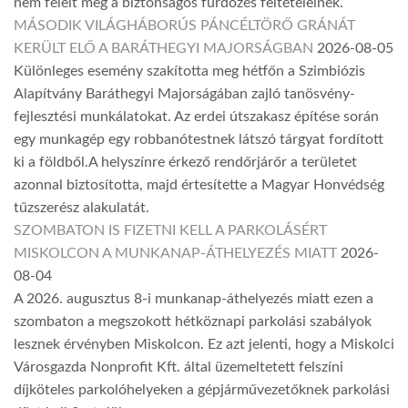
nem felelt meg a biztonságos fürdőzés feltételeinek.
MÁSODIK VILÁGHÁBORÚS PÁNCÉLTÖRŐ GRÁNÁT
KERÜLT ELŐ A BARÁTHEGYI MAJORSÁGBAN
2026-08-05
Különleges esemény szakította meg hétfőn a Szimbiózis
Alapítvány Baráthegyi Majorságában zajló tanösvény-
fejlesztési munkálatokat. Az erdei útszakasz építése során
egy munkagép egy robbanótestnek látszó tárgyat fordított
ki a földből.A helyszínre érkező rendőrjárőr a területet
azonnal biztosította, majd értesítette a Magyar Honvédség
tűzszerész alakulatát.
SZOMBATON IS FIZETNI KELL A PARKOLÁSÉRT
MISKOLCON A MUNKANAP-ÁTHELYEZÉS MIATT
2026-
08-04
A 2026. augusztus 8-i munkanap-áthelyezés miatt ezen a
szombaton a megszokott hétköznapi parkolási szabályok
lesznek érvényben Miskolcon. Ez azt jelenti, hogy a Miskolci
Városgazda Nonprofit Kft. által üzemeltetett felszíni
díjköteles parkolóhelyeken a gépjárművezetőknek parkolási