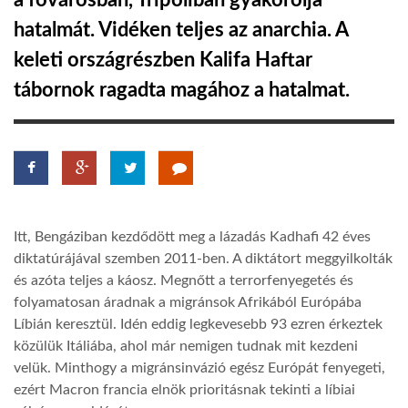
a fővárosban, Tripoliban gyakorolja
hatalmát. Vidéken teljes az anarchia. A
TROPICALMAGAZIN
keleti országrészben Kalifa Haftar
tábornok ragadta magához a hatalmat.
GLOBOTV
AFRIKA TUDÁSTÁR
A NAP SZÉPE
Itt, Bengáziban kezdődött meg a lázadás Kadhafi 42 éves
diktatúrájával szemben 2011-ben. A diktátort meggyilkolták
LINKTR.EE
és azóta teljes a káosz. Megnőtt a terrorfenyegetés és
folyamatosan áradnak a migránsok Afrikából Európába
Líbián keresztül. Idén eddig legkevesebb 93 ezren érkeztek
GLOBOZSARU
közülük Itáliába, ahol már nemigen tudnak mit kezdeni
velük. Minthogy a migránsinvázió egész Európát fenyegeti,
DOBRAVERO.HU
ezért Macron francia elnök prioritásnak tekinti a líbiai