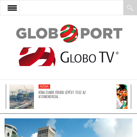
FŐOLDAL
AFRIKA
EURÓPA
ÁZSIA
ÁZSIA
KÍNA ÚJABB ÓRIÁSI LÉPÉST TESZ AZ
ATOMENERGIA…
ÉSZAK-AMERIKA
LATIN-AMERIKA