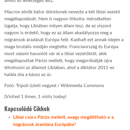
amint ez lehetséges lesz.
Macron elnök bátor döntésnek nevezte a két líbiai vezető
megállapodását. Nem is nagyon titkolta: mérsékelten
izgatja, hogy Líbiában milyen állam lesz, de az viszont
nagyon is érdekli, hogy ez az állam akadályozza meg a
migránsok áradását Európa felé. Kadhafi ezt annak idején a
maga brutális módján megtette. Franciaország és Európa
most valami hasonlót vár el a líbiai vezetőktől, akik
megállapodtak Párizs mellett, hogy megpróbálják újra
létrehozni az államot Líbiában, ahol a diktátor 2011-es
halála óta a káosz az úr.
Fotó: Tripoli üzleti negyed / Wikimedia Commons
(Visited 1 times, 1 visits today)
Kapcsolódó Cikkek
Líbiai csúcs Párizs mellett, avagy megállítható-e a
migránsok áramlása Európába?