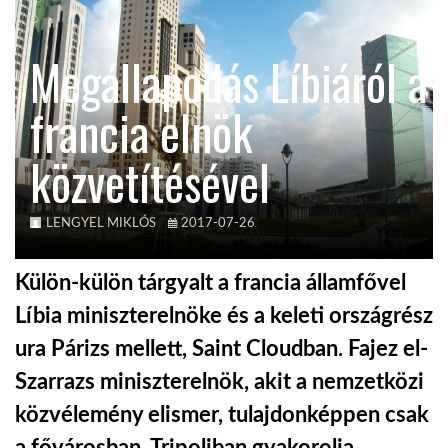
KÖZEL-KELET
Megállapodás Líbiáról a
francia elnök
AUSZTRÁLIA
közvetítésével
A VILÁG ITTHON
LENGYEL MIKLÓS
2017-07-26
MÉDIA
Külön-külön tárgyalt a francia államfővel
Líbia miniszterelnöke és a keleti országrész
ura Párizs mellett, Saint Cloudban. Fajez el-
GLOBOTV BP
Szarrazs miniszterelnök, akit a nemzetközi
közvélemény elismer, tulajdonképpen csak
HÍR3D