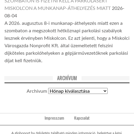
SZOMBATON IS FIZETNI KELL A PARKOLÁSÉRT
MISKOLCON A MUNKANAP-ÁTHELYEZÉS MIATT
2026-
08-04
A 2026. augusztus 8-i munkanap-áthelyezés miatt ezen a
szombaton a megszokott hétköznapi parkolási szabályok
lesznek érvényben Miskolcon. Ez azt jelenti, hogy a Miskolci
Városgazda Nonprofit Kft. által üzemeltetett felszíni
díjköteles parkolóhelyeken a gépjárművezetőknek parkolási
díjat kell fizetniük.
ARCHÍVUM
Archívum
Impresszum
Kapcsolat
A globoport.hu felületén található minden információ, beleértve a képi,