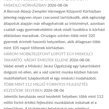
MISKOLCI KÓRHÁZBAN
2026-08-06
A Borsod-Abaúj-Zemplén Vármegyei Központi Kórházban
jelenleg negyven olyan csecsemő tartózkodik, akik egészségi
állapotuk alapján már elhagyhatnák az intézményt, azonban
családi vagy gyermekvédelmi okok miatt továbbra is kórházi
ellátásban maradnak. Országos szinten több mint 320
gyermek érintett hasonló helyzetben, akik átlagosan több
mint 105 napot töltenek kórházban.
HÁROM MOBILTELEFONT LOPOTT EGY MISKOLCI
TAKARÍTÓ, VÁDAT EMELTEK ELLENE
2026-08-06
Vádat emelt a Miskolci Járási Ügyészség egy takarítóként
dolgozó nő ellen, aki a vád szerint munka közben három
mobiltelefont tulajdonított el egy miskolci irodaházból.
TÖBB MINT 112 MILLIÓ FORINTOS FEJLESZTÉS
KEZDŐDIK SELYEBEN
2026-08-06
Jelentős beruházás veszi kezdetét Selyében: több mint 112
millió forint értékű fejlesztési munkálatok indulnak el a
településen. A kivitelezési feladatokat egy edelényi