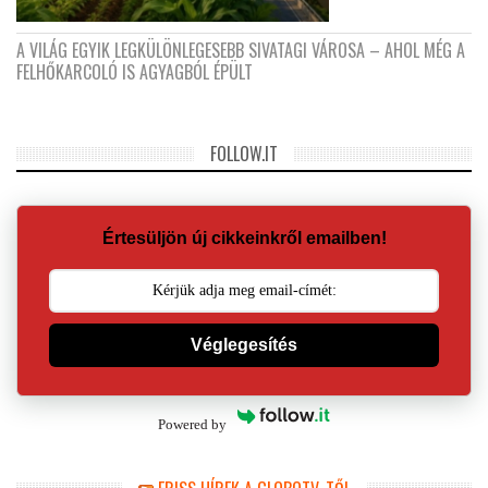
A VILÁG EGYIK LEGKÜLÖNLEGESEBB SIVATAGI VÁROSA – AHOL MÉG A
FELHŐKARCOLÓ IS AGYAGBÓL ÉPÜLT
FOLLOW.IT
Értesüljön új cikkeinkről emailben!
Véglegesítés
Powered by